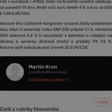
než v eurozóně (-67bb). Dolar na to konto výrazně oslabuje,
za poslední tři dny ztratil vůči euru téměř 4 % a kurz se blíží
k 1,08 EUR/USD.
Akciové trhy částečně korigovaly výrazné ztráty posledních
dnů, když si americký index S&P 500 připsal 1,1 %, německý
DAX dokonce 3,4 % (v souvislosti s dohodou o výdajích na
obranu a úpravou dluhové brzdy) a pražský PX 1,8 %.
Koruna opět nakukuje pod úroveň 25 EUR/CZK.
Martin Kron
analytik Raiffeisen Bank
Další články autora
Sdílet
Další z rubriky Ekonomika