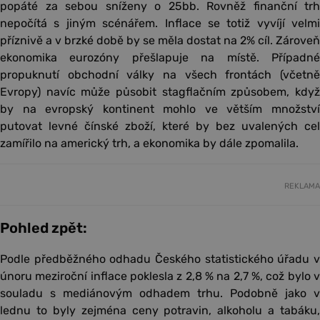
popáté za sebou sníženy o 25bb. Rovněž finanční trh
nepočítá s jiným scénářem. Inflace se totiž vyvíjí velmi
příznivě a v brzké době by se měla dostat na 2% cíl. Zároveň
ekonomika eurozóny přešlapuje na místě. Případné
propuknutí obchodní války na všech frontách (včetně
Evropy) navíc může působit stagflačním způsobem, když
by na evropský kontinent mohlo ve větším množství
putovat levné čínské zboží, které by bez uvalených cel
zamířilo na americký trh, a ekonomika by dále zpomalila.
REKLAMA
Pohled zpět:
Podle předběžného odhadu Českého statistického úřadu v
únoru meziroční inflace poklesla z 2,8 % na 2,7 %, což bylo v
souladu s mediánovým odhadem trhu. Podobně jako v
lednu to byly zejména ceny potravin, alkoholu a tabáku,