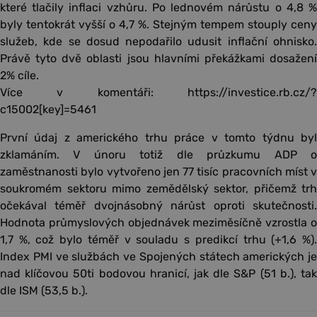
které tlačily inflaci vzhůru. Po lednovém nárůstu o 4,8 %
byly tentokrát vyšší o 4,7 %. Stejným tempem stouply ceny
služeb, kde se dosud nepodařilo udusit inflační ohnisko.
Právě tyto dvě oblasti jsou hlavními překážkami dosažení
2% cíle.
Více v komentáři: https://investice.rb.cz/?
c15002[key]=5461
První údaj z amerického trhu práce v tomto týdnu byl
zklamáním. V únoru totiž dle průzkumu ADP o
zaměstnanosti bylo vytvořeno jen 77 tisíc pracovních míst v
soukromém sektoru mimo zemědělský sektor, přičemž trh
očekával téměř dvojnásobný nárůst oproti skutečnosti.
Hodnota průmyslových objednávek meziměsíčně vzrostla o
1,7 %, což bylo téměř v souladu s predikcí trhu (+1,6 %).
Index PMI ve službách ve Spojených státech amerických je
nad klíčovou 50ti bodovou hranicí, jak dle S&P (51 b.), tak
dle ISM (53,5 b.).