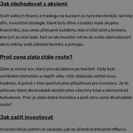
Jak obchodovat s akciemi
Svět velkých financí a tradingu na burzách je nyní otevřenější, než kdy
dřív. Investiční strategie, které byly dříve výsadou malé skupiny
finančníků, jsou dnes přístupné každému, kdo si zřídí účet u brokera,
kterých je celá řada. Než se ale investor vrhne do světa obchodování
akcií, měl by znát základní termíny a principy.
Proč cena zlata stále roste?
Zlato je cenný kov, který provází lidstvo po tisíciletí. Vždy bylo
symbolem bohatství a napříč věky vždy dokázalo udržet svou
hodnotu. A právě v tom spočívá jeho přitažlivost pro investory. Je to
aktivum, které dlouhodobě obstálo přes všechny krize a ekonomické
turbulence. Proč je zlato dobrá investice a proč jeho cena dlouhodobě
roste?
Jak začít investovat
Investování je jedním ze způsobů, jak se účinně bránit proti inflaci a