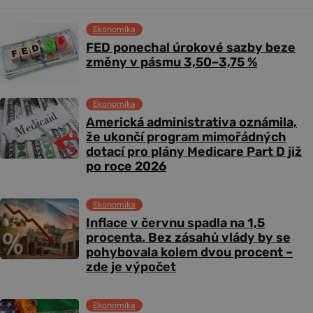
Ekonomika
FED ponechal úrokové sazby beze
změny v pásmu 3,50–3,75 %
Ekonomika
Americká administrativa oznámila,
že ukončí program mimořádných
dotací pro plány Medicare Part D již
po roce 2026
Ekonomika
Inflace v červnu spadla na 1,5
procenta. Bez zásahů vlády by se
pohybovala kolem dvou procent –
zde je výpočet
Ekonomika