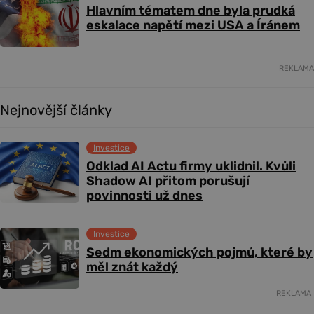
Hlavním tématem dne byla prudká
eskalace napětí mezi USA a Íránem
REKLAMA
Nejnovější články
Investice
Odklad AI Actu firmy uklidnil. Kvůli
Shadow AI přitom porušují
povinnosti už dnes
Investice
Sedm ekonomických pojmů, které by
měl znát každý
REKLAMA