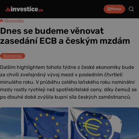
Menu
/
Ekonomika
Dnes se budeme věnovat
zasedání ECB a českým mzdám
Ekonomika
Dalším highlightem tohoto týdne z české ekonomiky bude
za chvíli zveřejněný vývoj mezd v posledním čtvrtletí
minulého roku. V průběhu celého loňského roku nominální
mzdy rostly rychleji než spotřebitelské ceny, díky čemuž se
po dlouhé době zvýšila kupní síla českých zaměstnanců.