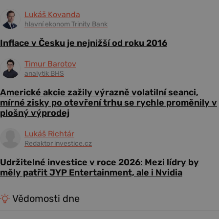
Lukáš Kovanda
hlavní ekonom Trinity Bank
Inflace v Česku je nejnižší od roku 2016
Timur Barotov
analytik BHS
Americké akcie zažily výrazně volatilní seanci,
mírné zisky po otevření trhu se rychle proměnily v
plošný výprodej
Lukáš Richtár
Redaktor investice.cz
Udržitelné investice v roce 2026: Mezi lídry by
měly patřit JYP Entertainment, ale i Nvidia
Vědomosti dne