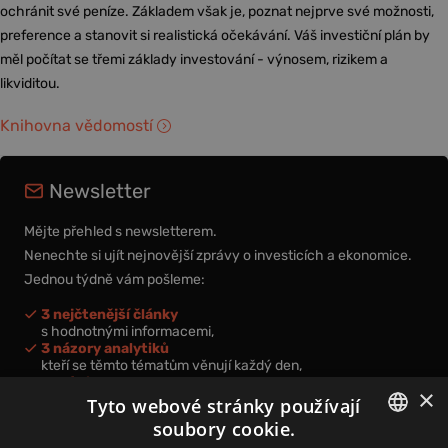
ochránit své peníze. Základem však je, poznat nejprve své možnosti,
preference a stanovit si realistická očekávání. Váš investiční plán by
měl počítat se třemi základy investování - výnosem, rizikem a
likviditou.
Knihovna vědomostí
Newsletter
Mějte přehled s newsletterem.
Nenechte si ujít nejnovější zprávy o investicích a ekonomice.
Jednou týdně vám pošleme:
3 nejčtenější články
s hodnotnými informacemi,
3 názory analytiků
kteří se těmto tématům věnují každý den,
nová videa a podcasty
×
k prohloubení vašich znalostí.
Tyto webové stránky používají
soubory cookie.