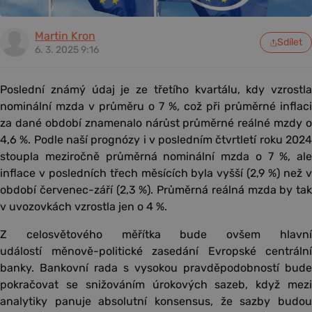
Martin Kron
Sdílet
6. 3. 2025 9:16
Poslední známý údaj je ze třetího kvartálu, kdy vzrostla
nominální mzda v průměru o 7 %, což při průměrné inflaci
za dané období znamenalo nárůst průměrné reálné mzdy o
4,6 %. Podle naší prognózy i v posledním čtvrtletí roku 2024
stoupla meziročně průměrná nominální mzda o 7 %, ale
inflace v posledních třech měsících byla vyšší (2,9 %) než v
období červenec-září (2,3 %). Průměrná reálná mzda by tak
v uvozovkách vzrostla jen o 4 %.
Z celosvětového měřítka bude ovšem hlavní
událostí měnově-politické zasedání Evropské centrální
banky. Bankovní rada s vysokou pravděpodobností bude
pokračovat se snižováním úrokových sazeb, když mezi
analytiky panuje absolutní konsensus, že sazby budou