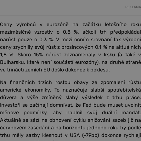
REKLAMA
Ceny výrobců v eurozóně na začátku letošního roku
meziměsíčně vzrostly o 0,8 %, ačkoli trh předpokládal
nárůst pouze o 0,3 %. V meziročním srovnání tak výrobní
ceny zrychlily svůj růst z prosincových 0,1 % na aktuálních
1,8 %. Skoro 15% nárůst zaznamenaly v Irsku (a také v
Bulharsku, které není součástí eurozóny), na druhé straně
ve třinácti zemích EU došlo dokonce k poklesu.
Na finančních trzích rostou obavy ze zpomalení růstu
americké ekonomiky. To naznačuje slabší spotřebitelská
důvěra a výše zmíněný slabý výsledek z trhu práce.
Investoři se začínají domnívat, že Fed bude muset uvolnit
měnové podmínky, aby naplnil svůj duální mandát.
Aktuálně se sází na obnovení cyklu snižování sazeb již na
červnovém zasedání a na horizontu jednoho roku by podle
trhu měly sazby klesnout v USA (-79bb) dokonce rychleji