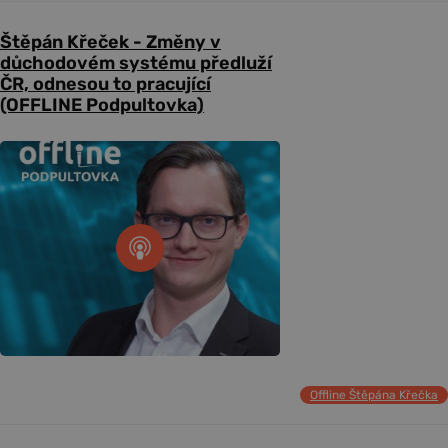
Štěpán Křeček - Změny v
důchodovém systému předluží
ČR, odnesou to pracující
(OFFLINE Podpultovka)
Offline Štěpána Křečka