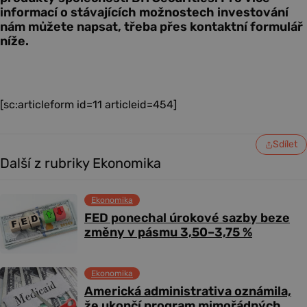
informací o stávajících možnostech investování
nám můžete napsat, třeba přes kontaktní formulář
níže.
[sc:articleform id=11 articleid=454]
Sdílet
Další z rubriky Ekonomika
Ekonomika
FED ponechal úrokové sazby beze
změny v pásmu 3,50–3,75 %
Ekonomika
Americká administrativa oznámila,
že ukončí program mimořádných