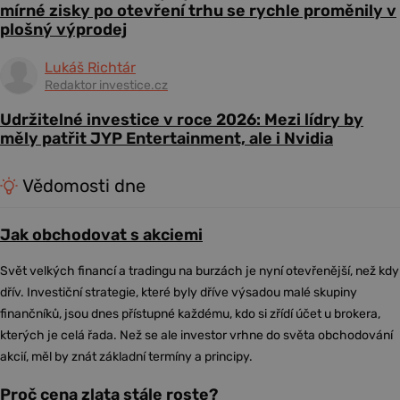
mírné zisky po otevření trhu se rychle proměnily v
plošný výprodej
Lukáš Richtár
Redaktor investice.cz
Udržitelné investice v roce 2026: Mezi lídry by
měly patřit JYP Entertainment, ale i Nvidia
Vědomosti dne
Jak obchodovat s akciemi
Svět velkých financí a tradingu na burzách je nyní otevřenější, než kdy
dřív. Investiční strategie, které byly dříve výsadou malé skupiny
finančníků, jsou dnes přístupné každému, kdo si zřídí účet u brokera,
kterých je celá řada. Než se ale investor vrhne do světa obchodování
akcií, měl by znát základní termíny a principy.
Proč cena zlata stále roste?