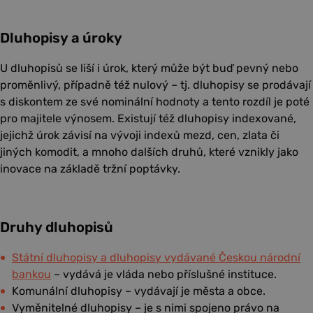
Dluhopisy a úroky
U dluhopisů se liší i úrok, který může být buď pevný nebo
proměnlivý, případně též nulový – tj. dluhopisy se prodávají
s diskontem ze své nominální hodnoty a tento rozdíl je poté
pro majitele výnosem. Existují též dluhopisy indexované,
jejichž úrok závisí na vývoji indexů mezd, cen, zlata či
jiných komodit, a mnoho dalších druhů, které vznikly jako
inovace na základě tržní poptávky.
Druhy dluhopisů
Státní dluhopisy a dluhopisy vydávané Českou národní
bankou
– vydává je vláda nebo příslušné instituce.
Komunální dluhopisy – vydávají je města a obce.
Vyměnitelné dluhopisy – je s nimi spojeno právo na