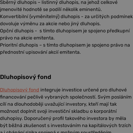
Sběrný dluhopis – listinný dluhopis, na jehož celkové
jmenovité hodnotě se podílí několik eminentů.
Konvertibilní (vyměnitelný) dluhopis - za určitých podmínek
dovoluje výměnu za akcie nebo jiný dluhopis.
Opční dluhopis - s tímto dluhopisem je spojeno předkupní
právo na akcie emitenta.
Prioritní dluhopis – s tímto dluhopisem je spojeno právo na
přednostní upisování akcií emitenta.
Dluhopisový fond
Dluhopisový fond
integruje investice určené pro dluhové
financování pečlivě vybraných společností. Svým posláním
cílí na dlouhodoběji uvažující investory, kteří mají tak
možnost doplnit svoji investiční skladbu o korporátní
dluhopisy. Doporučený profil takového investora by měla
být běžná zkušenost s investováním na kapitálových trzích
a i chápání rizika spojená s možným soustředěním