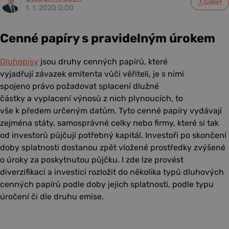
Sdílet
1. 1. 2020 0:00
Cenné papíry s pravidelným úrokem
Dluhopisy
jsou druhy cenných papírů, které
vyjadřují závazek emitenta vůči věřiteli, je s nimi
spojeno právo požadovat splacení dlužné
částky a vyplacení výnosů z nich plynoucích, to
vše k předem určeným datům.
Tyto cenné papíry vydávají
zejména státy, samosprávné celky nebo firmy, které si tak
od investorů půjčují potřebný kapitál. Investoři po skončení
doby splatnosti dostanou zpět vložené prostředky zvýšené
o úroky za poskytnutou půjčku. I zde lze provést
diverzifikaci a investici rozložit do několika typů dluhových
cenných papírů podle doby jejich splatnosti, podle typu
úročení či dle druhu emise.