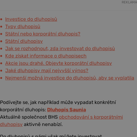
REKLAMA
Investice do dluhopisů
Typy dluhopisů
Státní nebo korporátní dluhopis?
Státní dluhopisy
Jak se rozhodnout, zda investovat do dluhopisů
Kde získat informace o dluhopisech
Akcie jsou drahé. Objevte korporátní dluhopisy
Jaké dluhopisy mají nejvyšší výnos?
Nejmenší možná investice do dluhopisů, aby se vyplatila
Podívejte se, jak například může vypadat konkrétní
korporátní dluhopis:
Dluhopis Saunia
Aktuálně společnost BHS
obchodování s korporátními
dluhopisy
aktivně nenabízí.
Do dluhopisů s námi však můžete investovat