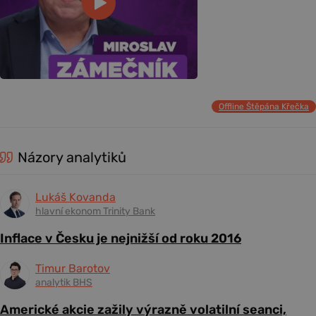
Offline Štěpána Křečka
Názory analytiků
Lukáš Kovanda
hlavní ekonom Trinity Bank
Inflace v Česku je nejnižší od roku 2016
Timur Barotov
analytik BHS
Americké akcie zažily výrazně volatilní seanci,