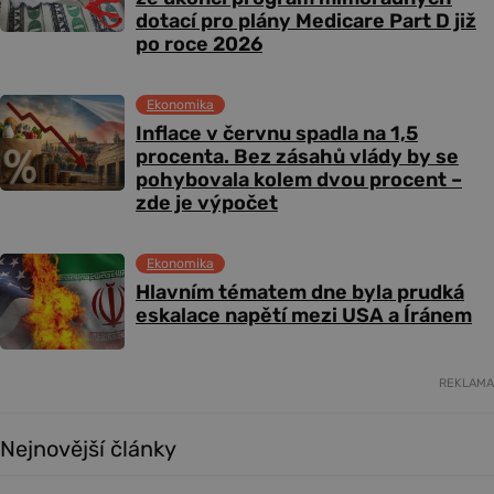
dotací pro plány Medicare Part D již
po roce 2026
Ekonomika
Inflace v červnu spadla na 1,5
procenta. Bez zásahů vlády by se
pohybovala kolem dvou procent –
zde je výpočet
Ekonomika
Hlavním tématem dne byla prudká
eskalace napětí mezi USA a Íránem
REKLAMA
Nejnovější články