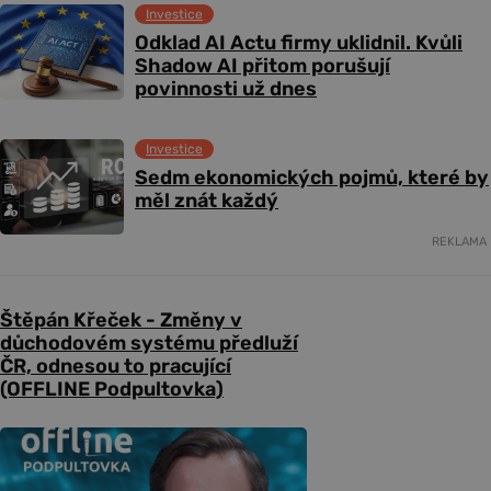
Investice
Odklad AI Actu firmy uklidnil. Kvůli
Shadow AI přitom porušují
povinnosti už dnes
Investice
Sedm ekonomických pojmů, které by
měl znát každý
REKLAMA
Štěpán Křeček - Změny v
důchodovém systému předluží
ČR, odnesou to pracující
(OFFLINE Podpultovka)