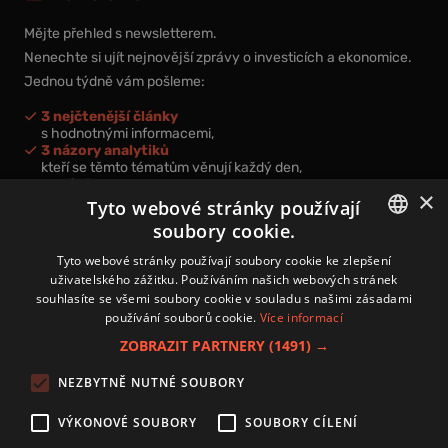
Mějte přehled s newsletterem.
Nenechte si ujít nejnovější zprávy o investicích a ekonomice.
Jednou týdně vám pošleme:
3 nejčtenější články
s hodnotnými informacemi,
3 názory analytiků
kteří se těmto tématům věnují každý den,
nová videa a podcasty
×
k prohloubení vašich znalostí.
Tyto webové stránky používají
soubory cookie.
CZECH
Tyto webové stránky používají soubory cookie ke zlepšení
uživatelského zážitku. Používáním našich webových stránek
CZ
souhlasíte se všemi soubory cookie v souladu s našimi zásadami
Přihlášením k newsletteru vyjadřujete svůj souhlas s
podmínkami
používání souborů cookie.
Více informací
zpracování osobních údajů
.
ZOBRAZIT PARTNERY
(1491) →
Kontakt
NEZBYTNĚ NUTNÉ SOUBORY
Zásady používání souborů cookies
Zpracování osobních údajů
VÝKONOVÉ SOUBORY
SOUBORY CÍLENÍ
Autoři