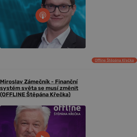
Offline Štěpána Křečka
Miroslav Zámečník - Finanční
systém světa se musí změnit
(OFFLINE Štěpána Křečka)