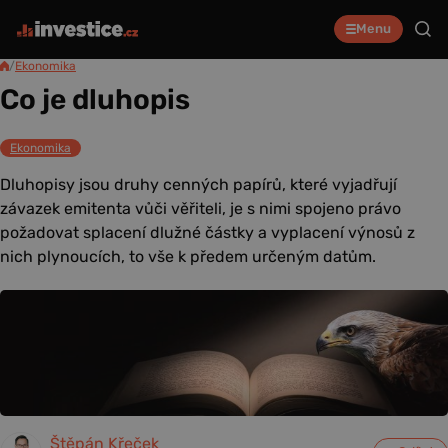
Menu
/
Ekonomika
Co je dluhopis
Ekonomika
Dluhopisy jsou druhy cenných papírů, které vyjadřují
závazek emitenta vůči věřiteli, je s nimi spojeno právo
požadovat splacení dlužné částky a vyplacení výnosů z
nich plynoucích, to vše k předem určeným datům.
Štěpán Křeček