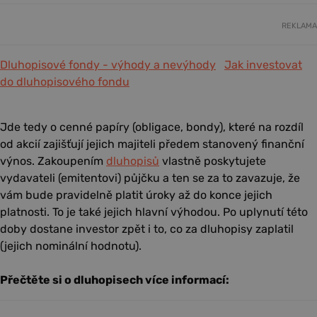
REKLAMA
Dluhopisové fondy - výhody a nevýhody
Jak investovat
do dluhopisového fondu
Jde tedy o cenné papíry (obligace, bondy), které na rozdíl
od akcií zajišťují jejich majiteli předem stanovený finanční
výnos. Zakoupením
dluhopisů
vlastně poskytujete
vydavateli (emitentovi) půjčku a ten se za to zavazuje, že
vám bude pravidelně platit úroky až do konce jejich
platnosti. To je také jejich hlavní výhodou. Po uplynutí této
doby dostane investor zpět i to, co za dluhopisy zaplatil
(jejich nominální hodnotu).
Přečtěte si o dluhopisech více informací: