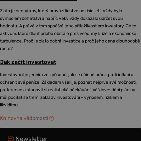
Zlato je cenný kov, který provází lidstvo po tisíciletí. Vždy bylo
symbolem bohatství a napříč věky vždy dokázalo udržet svou
hodnotu. A právě v tom spočívá jeho přitažlivost pro investory. Je to
aktivum, které dlouhodobě obstálo přes všechny krize a ekonomické
turbulence. Proč je zlato dobrá investice a proč jeho cena dlouhodobě
roste?
Jak začít investovat
Investování je jedním ze způsobů, jak se účinně bránit proti inflaci a
ochránit své peníze. Základem však je, poznat nejprve své možnosti,
preference a stanovit si realistická očekávání. Váš investiční plán by
měl počítat se třemi základy investování - výnosem, rizikem a
likviditou.
Knihovna vědomostí
Newsletter