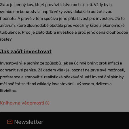
Zlato je cenný kov, který provází lidstvo po tisíciletí. Vždy bylo
symbolem bohatství a napříč věky vždy dokázalo udržet svou
hodnotu. A právě v tom spočívá jeho přitažlivost pro investory. Je to
aktivum, které dlouhodobě obstálo přes všechny krize a ekonomické
turbulence. Proč je zlato dobrá investice a proč jeho cena dlouhodobě
roste?
Jak začít investovat
Investování je jedním ze způsobů, jak se účinně bránit proti inflaci a
ochránit své peníze. Základem však je, poznat nejprve své možnosti,
preference a stanovit si realistická očekávání. Váš investiční plán by
měl počítat se třemi základy investování - výnosem, rizikem a
likviditou.
Knihovna vědomostí
Newsletter