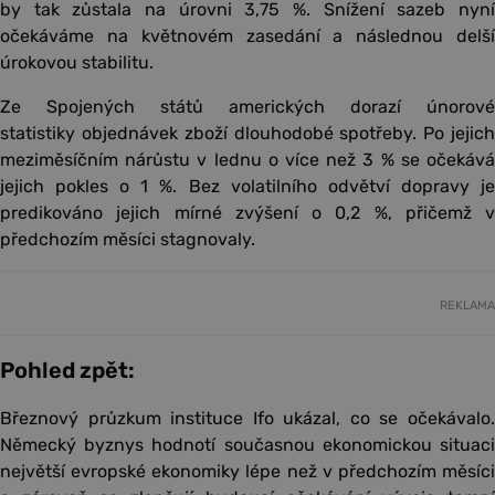
by tak zůstala na úrovni 3,75 %. Snížení sazeb nyní
očekáváme na květnovém zasedání a následnou delší
úrokovou stabilitu.
Ze Spojených států amerických dorazí únorové
statistiky objednávek zboží dlouhodobé spotřeby. Po jejich
meziměsíčním nárůstu v lednu o více než 3 % se očekává
jejich pokles o 1 %. Bez volatilního odvětví dopravy je
predikováno jejich mírné zvýšení o 0,2 %, přičemž v
předchozím měsíci stagnovaly.
REKLAMA
Pohled zpět:
Březnový průzkum instituce Ifo ukázal, co se očekávalo.
Německý byznys hodnotí současnou ekonomickou situaci
největší evropské ekonomiky lépe než v předchozím měsíci