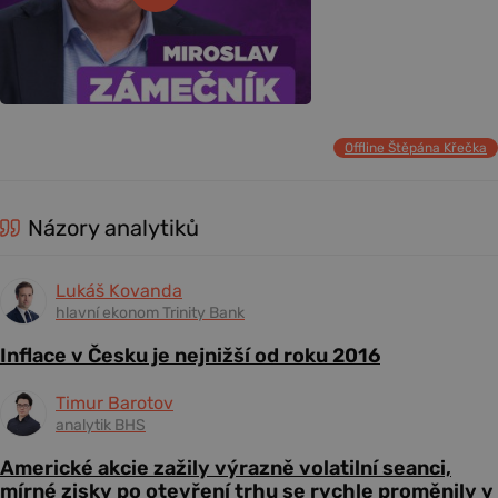
Offline Štěpána Křečka
Názory analytiků
Lukáš Kovanda
hlavní ekonom Trinity Bank
Inflace v Česku je nejnižší od roku 2016
Timur Barotov
analytik BHS
Americké akcie zažily výrazně volatilní seanci,
mírné zisky po otevření trhu se rychle proměnily v