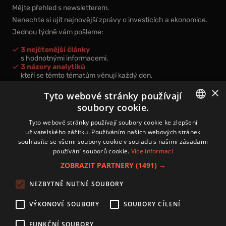
Mějte přehled s newsletterem.
Nenechte si ujít nejnovější zprávy o investicích a ekonomice.
Jednou týdně vám pošleme:
3 nejčtenější články
s hodnotnými informacemi,
3 názory analytiků
kteří se těmto tématům věnují každý den,
nová videa a podcasty
×
k prohloubení vašich znalostí.
Tyto webové stránky používají
soubory cookie.
CZECH
Tyto webové stránky používají soubory cookie ke zlepšení
uživatelského zážitku. Používáním našich webových stránek
CZ
souhlasíte se všemi soubory cookie v souladu s našimi zásadami
Přihlášením k newsletteru vyjadřujete svůj souhlas s
podmínkami
používání souborů cookie.
Více informací
zpracování osobních údajů
.
ZOBRAZIT PARTNERY
(1491) →
Kontakt
NEZBYTNĚ NUTNÉ SOUBORY
Zásady používání souborů cookies
Zpracování osobních údajů
VÝKONOVÉ SOUBORY
SOUBORY CÍLENÍ
Autoři
Nastavení cookies
FUNKČNÍ SOUBORY