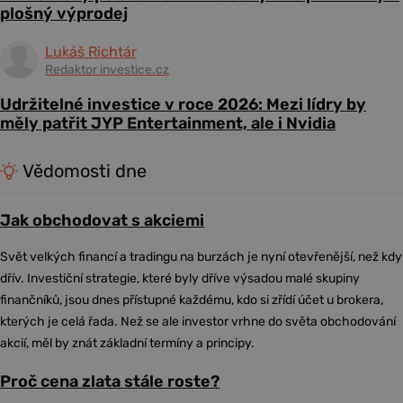
plošný výprodej
Lukáš Richtár
Redaktor investice.cz
Udržitelné investice v roce 2026: Mezi lídry by
měly patřit JYP Entertainment, ale i Nvidia
Vědomosti dne
Jak obchodovat s akciemi
Svět velkých financí a tradingu na burzách je nyní otevřenější, než kdy
dřív. Investiční strategie, které byly dříve výsadou malé skupiny
finančníků, jsou dnes přístupné každému, kdo si zřídí účet u brokera,
kterých je celá řada. Než se ale investor vrhne do světa obchodování
akcií, měl by znát základní termíny a principy.
Proč cena zlata stále roste?