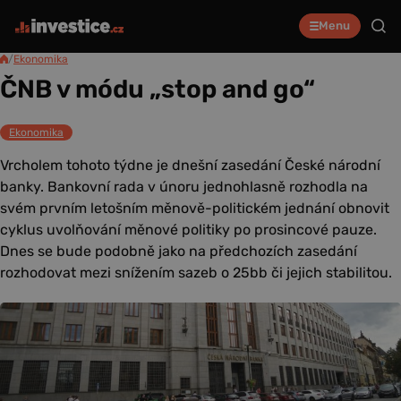
Menu
/
Ekonomika
ČNB v módu „stop and go“
Ekonomika
Vrcholem tohoto týdne je dnešní zasedání České národní
banky. Bankovní rada v únoru jednohlasně rozhodla na
svém prvním letošním měnově-politickém jednání obnovit
cyklus uvolňování měnové politiky po prosincové pauze.
Dnes se bude podobně jako na předchozích zasedání
rozhodovat mezi snížením sazeb o 25bb či jejich stabilitou.