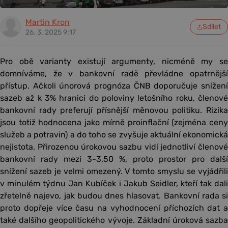
Martin Kron
Sdílet
26. 3. 2025 9:17
Pro obě varianty existují argumenty, nicméně my se
domníváme, že v bankovní radě převládne opatrnější
přístup. Ačkoli únorová prognóza ČNB doporučuje snížení
sazeb až k 3% hranici do poloviny letošního roku, členové
bankovní rady preferují přísnější měnovou politiku. Rizika
jsou totiž hodnocena jako mírně proinflační (zejména ceny
služeb a potravin) a do toho se zvyšuje aktuální ekonomická
nejistota. Přirozenou úrokovou sazbu vidí jednotliví členové
bankovní rady mezi 3-3,50 %, proto prostor pro další
snížení sazeb je velmi omezený. V tomto smyslu se vyjádřili
v minulém týdnu Jan Kubíček i Jakub Seidler, kteří tak dali
zřetelně najevo, jak budou dnes hlasovat. Bankovní rada si
proto dopřeje více času na vyhodnocení příchozích dat a
také dalšího geopolitického vývoje. Základní úroková sazba