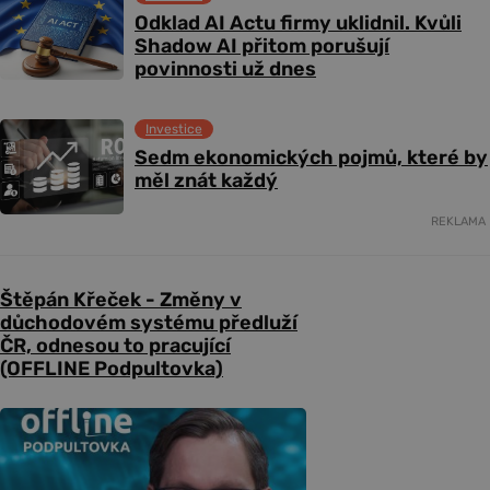
Odklad AI Actu firmy uklidnil. Kvůli
Shadow AI přitom porušují
povinnosti už dnes
Investice
Sedm ekonomických pojmů, které by
měl znát každý
REKLAMA
Štěpán Křeček - Změny v
důchodovém systému předluží
ČR, odnesou to pracující
(OFFLINE Podpultovka)