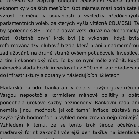
a zároveň se zlepšují budoucí očekávání vývoje tamní
ekonomiky v dalších měsících. Optimismus mezi podnikateli
vzrostl zejména v souvislosti s výsledky předčasných
parlamentních voleb, ze kterých vyšla vítězně CDU/CSU. Ta
by společně s SPD mohla dávat větší důraz na ekonomický
růst. Ostatně první krok byl již vykonán, když byla
reformována tzv. dluhová brzda, která bránila nadměrnému
zadlužování, na druhé straně ovšem potlačovala investice,
a tím i ekonomický růst. To by se nyní mělo změnit, když
německá vláda hodlá investovat až 500 mld. eur především
do infrastruktury a obrany v následujících 12 letech.
Maďarská národní banka ani v čele s novým guvernérem
Vargou nepootočila kormidlem měnové politiky a opět
ponechala úrokové sazby nezměněny. Bankovní rada ani
neměla jinou možnost, jelikož tamní inflace zůstává na
zvýšených hodnotách a výhled není zrovna nejpříznivější.
Vzhledem k tomu, že se tento krok široce očekával,
maďarský forint zakončil včerejší den takřka na identické