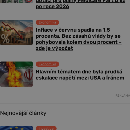
dotací pro plány Medicare Part D již
po roce 2026
Ekonomika
Inflace v červnu spadla na 1,5
procenta. Bez zásahů vlády by se
pohybovala kolem dvou procent –
zde je výpočet
Ekonomika
Hlavním tématem dne byla prudká
eskalace napětí mezi USA a Íránem
REKLAMA
Nejnovější články
Investice