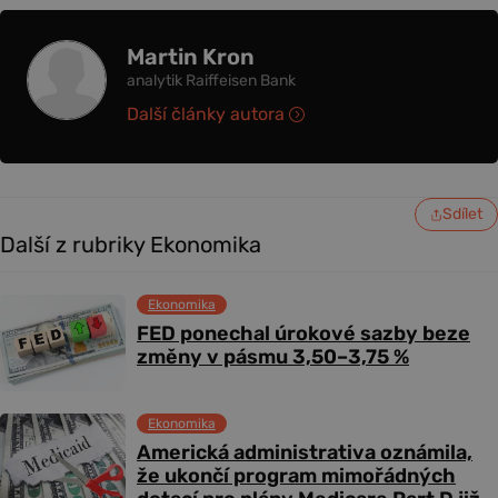
Martin Kron
analytik Raiffeisen Bank
Další články autora
Sdílet
Další z rubriky Ekonomika
Ekonomika
FED ponechal úrokové sazby beze
změny v pásmu 3,50–3,75 %
Ekonomika
Americká administrativa oznámila,
že ukončí program mimořádných