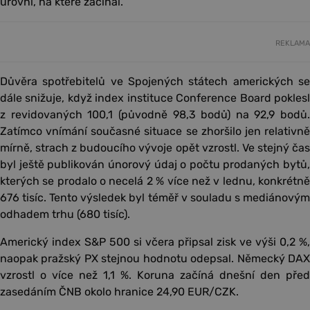
úrovni, na které začínal.
REKLAMA
Důvěra spotřebitelů ve Spojených státech amerických se
dále snižuje, když index instituce Conference Board poklesl
z revidovaných 100,1 (původně 98,3 bodů) na 92,9 bodů.
Zatímco vnímání současné situace se zhoršilo jen relativně
mírně, strach z budoucího vývoje opět vzrostl. Ve stejný čas
byl ještě publikován únorový údaj o počtu prodaných bytů,
kterých se prodalo o necelá 2 % více než v lednu, konkrétně
676 tisíc. Tento výsledek byl téměř v souladu s mediánovým
odhadem trhu (680 tisíc).
Americký index S&P 500 si včera připsal zisk ve výši 0,2 %,
naopak pražský PX stejnou hodnotu odepsal. Německý DAX
vzrostl o více než 1,1 %. Koruna začíná dnešní den před
zasedáním ČNB okolo hranice 24,90 EUR/CZK.