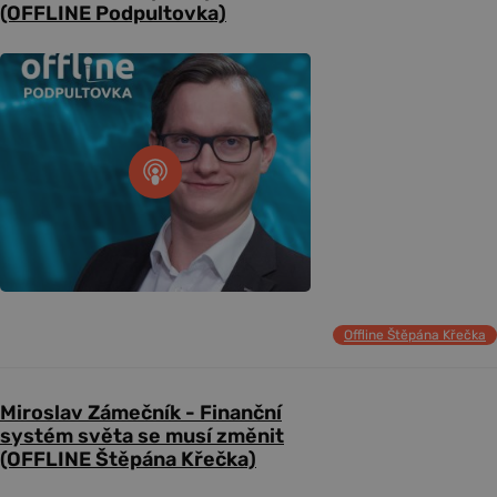
(OFFLINE Podpultovka)
Offline Štěpána Křečka
Miroslav Zámečník - Finanční
systém světa se musí změnit
(OFFLINE Štěpána Křečka)