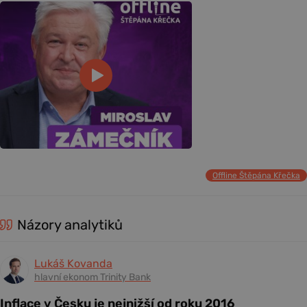
Offline Štěpána Křečka
Názory analytiků
Lukáš Kovanda
hlavní ekonom Trinity Bank
Inflace v Česku je nejnižší od roku 2016