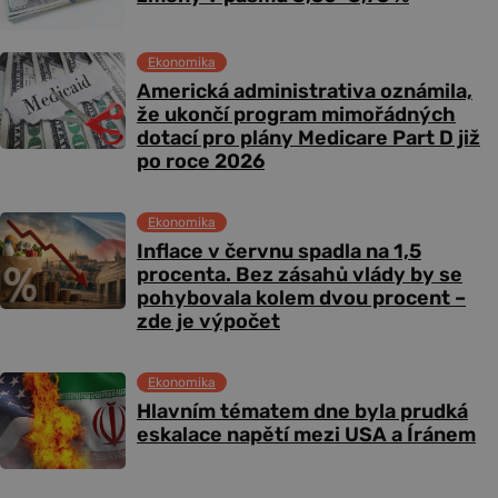
Ekonomika
Americká administrativa oznámila,
že ukončí program mimořádných
dotací pro plány Medicare Part D již
po roce 2026
Ekonomika
Inflace v červnu spadla na 1,5
procenta. Bez zásahů vlády by se
pohybovala kolem dvou procent –
zde je výpočet
Ekonomika
Hlavním tématem dne byla prudká
eskalace napětí mezi USA a Íránem