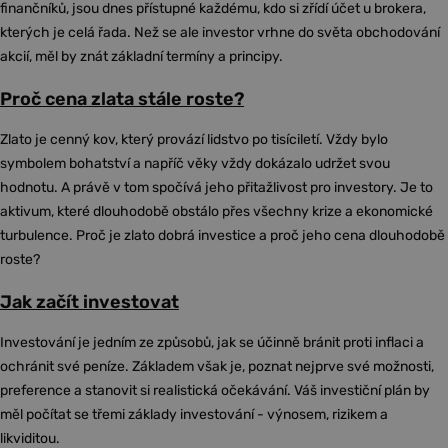
finančníků, jsou dnes přístupné každému, kdo si zřídí účet u brokera,
kterých je celá řada. Než se ale investor vrhne do světa obchodování
akcií, měl by znát základní termíny a principy.
Proč cena zlata stále roste?
Zlato je cenný kov, který provází lidstvo po tisíciletí. Vždy bylo
symbolem bohatství a napříč věky vždy dokázalo udržet svou
hodnotu. A právě v tom spočívá jeho přitažlivost pro investory. Je to
aktivum, které dlouhodobě obstálo přes všechny krize a ekonomické
turbulence. Proč je zlato dobrá investice a proč jeho cena dlouhodobě
roste?
Jak začít investovat
Investování je jedním ze způsobů, jak se účinně bránit proti inflaci a
ochránit své peníze. Základem však je, poznat nejprve své možnosti,
preference a stanovit si realistická očekávání. Váš investiční plán by
měl počítat se třemi základy investování - výnosem, rizikem a
likviditou.