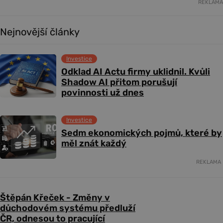
REKLAMA
Nejnovější články
Investice
Odklad AI Actu firmy uklidnil. Kvůli
Shadow AI přitom porušují
povinnosti už dnes
Investice
Sedm ekonomických pojmů, které by
měl znát každý
REKLAMA
Štěpán Křeček - Změny v
důchodovém systému předluží
ČR, odnesou to pracující