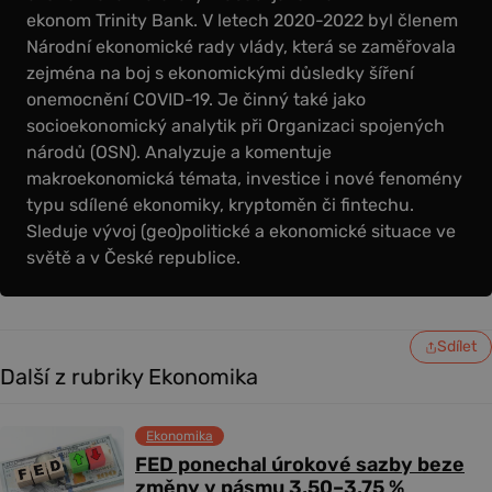
ekonom Trinity Bank. V letech 2020-2022 byl členem
Národní ekonomické rady vlády, která se zaměřovala
zejména na boj s ekonomickými důsledky šíření
onemocnění COVID-19. Je činný také jako
socioekonomický analytik při Organizaci spojených
národů (OSN). Analyzuje a komentuje
makroekonomická témata, investice i nové fenomény
typu sdílené ekonomiky, kryptoměn či fintechu.
Sleduje vývoj (geo)politické a ekonomické situace ve
světě a v České republice.
Sdílet
Další z rubriky Ekonomika
Ekonomika
FED ponechal úrokové sazby beze
změny v pásmu 3,50–3,75 %