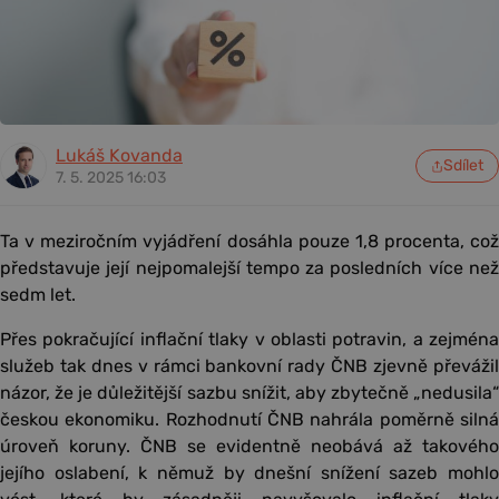
Lukáš Kovanda
Sdílet
7. 5. 2025 16:03
Ta v meziročním vyjádření dosáhla pouze 1,8 procenta, což
představuje její nejpomalejší tempo za posledních více než
sedm let.
Přes pokračující inflační tlaky v oblasti potravin, a zejména
služeb tak dnes v rámci bankovní rady ČNB zjevně převážil
názor, že je důležitější sazbu snížit, aby zbytečně „nedusila“
českou ekonomiku. Rozhodnutí ČNB nahrála poměrně silná
úroveň koruny. ČNB se evidentně neobává až takového
jejího oslabení, k němuž by dnešní snížení sazeb mohlo