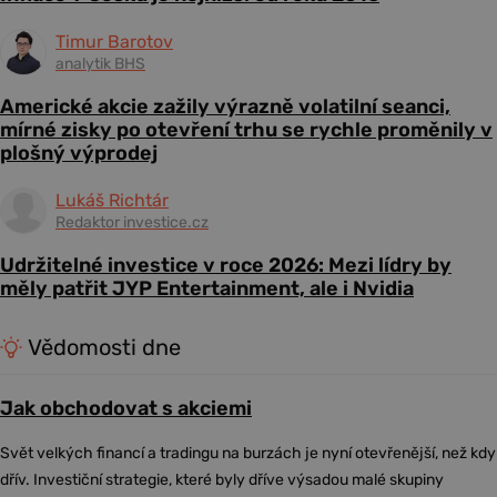
Timur Barotov
analytik BHS
Americké akcie zažily výrazně volatilní seanci,
mírné zisky po otevření trhu se rychle proměnily v
plošný výprodej
Lukáš Richtár
Redaktor investice.cz
Udržitelné investice v roce 2026: Mezi lídry by
měly patřit JYP Entertainment, ale i Nvidia
Vědomosti dne
Jak obchodovat s akciemi
Svět velkých financí a tradingu na burzách je nyní otevřenější, než kdy
dřív. Investiční strategie, které byly dříve výsadou malé skupiny