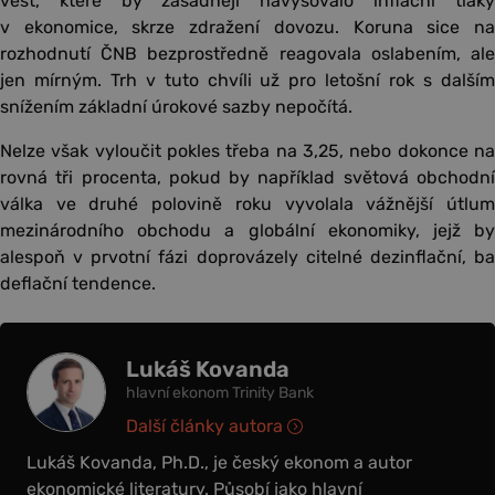
vést, které by zásadněji navyšovalo inflační tlaky
v ekonomice, skrze zdražení dovozu. Koruna sice na
rozhodnutí ČNB bezprostředně reagovala oslabením, ale
jen mírným. Trh v tuto chvíli už pro letošní rok s dalším
snížením základní úrokové sazby nepočítá.
Nelze však vyloučit pokles třeba na 3,25, nebo dokonce na
rovná tři procenta, pokud by například světová obchodní
válka ve druhé polovině roku vyvolala vážnější útlum
mezinárodního obchodu a globální ekonomiky, jejž by
alespoň v prvotní fázi doprovázely citelné dezinflační, ba
deflační tendence.
Lukáš Kovanda
hlavní ekonom Trinity Bank
Další články autora
Lukáš Kovanda, Ph.D., je český ekonom a autor
ekonomické literatury. Působí jako hlavní