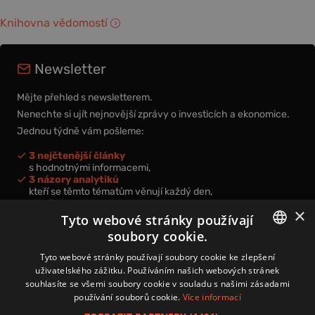
Knihovna vědomostí
Newsletter
Mějte přehled s newsletterem.
Nenechte si ujít nejnovější zprávy o investicích a ekonomice.
Jednou týdně vám pošleme:
3 nejčtenější články
s hodnotnými informacemi,
3 názory analytiků
kteří se těmto tématům věnují každý den,
nová videa a podcasty
×
k prohloubení vašich znalostí.
Tyto webové stránky používají
soubory cookie.
CZECH
Tyto webové stránky používají soubory cookie ke zlepšení
uživatelského zážitku. Používáním našich webových stránek
CZ
souhlasíte se všemi soubory cookie v souladu s našimi zásadami
Přihlášením k newsletteru vyjadřujete svůj souhlas s
podmínkami
používání souborů cookie.
Více informací
zpracování osobních údajů
.