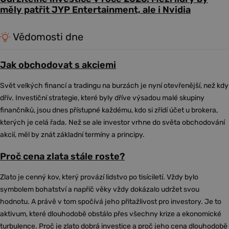
měly patřit JYP Entertainment, ale i Nvidia
Vědomosti dne
Jak obchodovat s akciemi
Svět velkých financí a tradingu na burzách je nyní otevřenější, než kdy
dřív. Investiční strategie, které byly dříve výsadou malé skupiny
finančníků, jsou dnes přístupné každému, kdo si zřídí účet u brokera,
kterých je celá řada. Než se ale investor vrhne do světa obchodování
akcií, měl by znát základní termíny a principy.
Proč cena zlata stále roste?
Zlato je cenný kov, který provází lidstvo po tisíciletí. Vždy bylo
symbolem bohatství a napříč věky vždy dokázalo udržet svou
hodnotu. A právě v tom spočívá jeho přitažlivost pro investory. Je to
aktivum, které dlouhodobě obstálo přes všechny krize a ekonomické
turbulence. Proč je zlato dobrá investice a proč jeho cena dlouhodobě