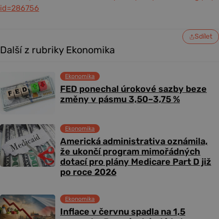
id=286756
Sdílet
Další z rubriky Ekonomika
Ekonomika
FED ponechal úrokové sazby beze
změny v pásmu 3,50–3,75 %
Ekonomika
Americká administrativa oznámila,
že ukončí program mimořádných
dotací pro plány Medicare Part D již
po roce 2026
Ekonomika
Inflace v červnu spadla na 1,5