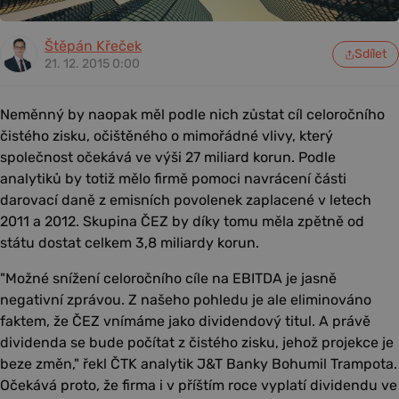
Štěpán Křeček
Sdílet
21. 12. 2015 0:00
Neměnný by naopak měl podle nich zůstat cíl celoročního
čistého zisku, očištěného o mimořádné vlivy, který
společnost očekává ve výši 27 miliard korun. Podle
analytiků by totiž mělo firmě pomoci navrácení části
darovací daně z emisních povolenek zaplacené v letech
2011 a 2012. Skupina ČEZ by díky tomu měla zpětně od
státu dostat celkem 3,8 miliardy korun.
"Možné snížení celoročního cíle na EBITDA je jasně
negativní zprávou. Z našeho pohledu je ale eliminováno
faktem, že ČEZ vnímáme jako dividendový titul. A právě
dividenda se bude počítat z čistého zisku, jehož projekce je
beze změn," řekl ČTK analytik J&T Banky Bohumil Trampota.
Očekává proto, že firma i v příštím roce vyplatí dividendu ve