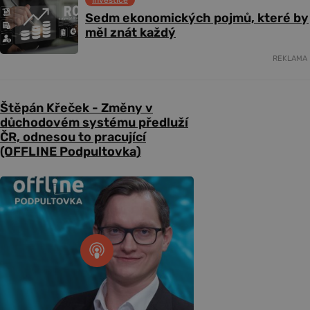
Sedm ekonomických pojmů, které by
měl znát každý
REKLAMA
Štěpán Křeček - Změny v
důchodovém systému předluží
ČR, odnesou to pracující
(OFFLINE Podpultovka)