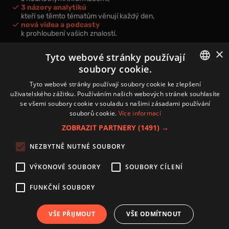
3 názory analytiků
kteří se těmto tématům věnují každý den,
nová videa a podcasty
k prohloubení vašich znalostí.
×
Tyto webové stránky používají
soubory cookie.
CZECH
Tyto webové stránky používají soubory cookie ke zlepšení
Přihlášením k newsletteru vyjadřujete svůj souhlas s
podmínkami
zpracování osobních údajů
.
uživatelského zážitku. Používáním našich webových stránek souhlasíte
CZ
se všemi soubory cookie v souladu s našimi zásadami používání
souborů cookie.
Více informací
Kontakt
Zásady používání souborů cookies
ZOBRAZIT PARTNERY
(1491) →
Zpracování osobních údajů
NEZBYTNĚ NUTNÉ SOUBORY
Autoři
Nastavení cookies
VÝKONOVÉ SOUBORY
SOUBORY CÍLENÍ
FUNKČNÍ SOUBORY
Copyright 2024 © Investice.cz. Všechna práva vyhrazena.
VŠE PŘIJMOUT
VŠE ODMÍTNOUT
Publikování nebo další šíření obsahu serveru www.investice.cz není možné bez
souhlasu provozovatele portálu.