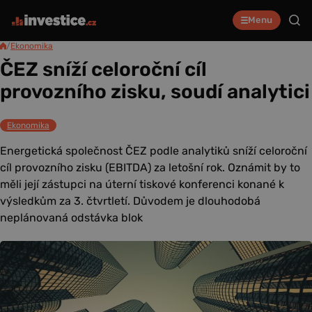
Menu
/
Ekonomika
ČEZ sníží celoroční cíl
provozního zisku, soudí analytici
Ekonomika
Energetická společnost ČEZ podle analytiků sníží celoroční
cíl provozního zisku (EBITDA) za letošní rok. Oznámit by to
měli její zástupci na úterní tiskové konferenci konané k
výsledkům za 3. čtvrtletí. Důvodem je dlouhodobá
neplánovaná odstávka blok