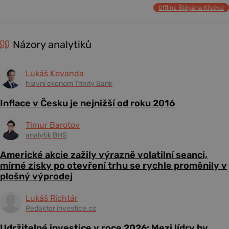
Offline Štěpána Křečka
Názory analytiků
Lukáš Kovanda
hlavní ekonom Trinity Bank
Inflace v Česku je nejnižší od roku 2016
Timur Barotov
analytik BHS
Americké akcie zažily výrazně volatilní seanci,
mírné zisky po otevření trhu se rychle proměnily v
plošný výprodej
Lukáš Richtár
Redaktor investice.cz
Udržitelné investice v roce 2026: Mezi lídry by