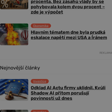
procenta. Bez zásahů vlády by se
pohybovala kolem dvou procent –
zde je výpočet
Ekonomika
Hlavním tématem dne byla prudká
eskalace napětí mezi USA a Íránem
REKLAMA
Nejnovější články
Investice
Odklad AI Actu firmy uklidnil. Kvůli
Shadow AI přitom porušují
povinnosti už dnes
Investice