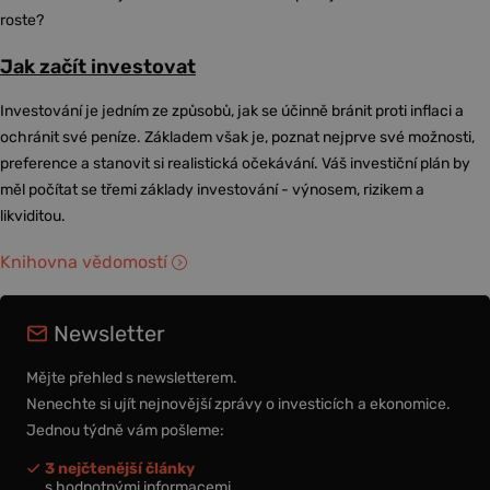
roste?
Jak začít investovat
Investování je jedním ze způsobů, jak se účinně bránit proti inflaci a
ochránit své peníze. Základem však je, poznat nejprve své možnosti,
preference a stanovit si realistická očekávání. Váš investiční plán by
měl počítat se třemi základy investování - výnosem, rizikem a
likviditou.
Knihovna vědomostí
Newsletter
Mějte přehled s newsletterem.
Nenechte si ujít nejnovější zprávy o investicích a ekonomice.
Jednou týdně vám pošleme:
3 nejčtenější články
s hodnotnými informacemi,