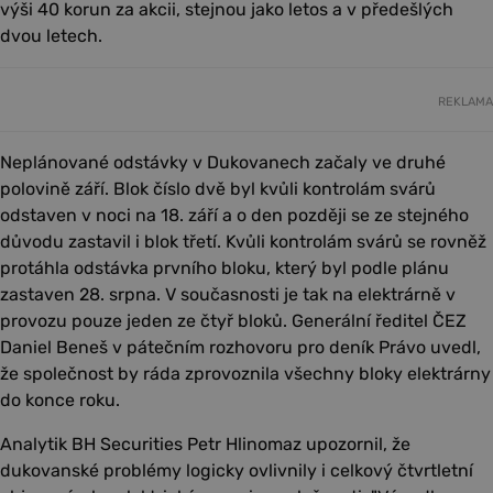
výši 40 korun za akcii, stejnou jako letos a v předešlých
dvou letech.
REKLAMA
Neplánované odstávky v Dukovanech začaly ve druhé
polovině září. Blok číslo dvě byl kvůli kontrolám svárů
odstaven v noci na 18. září a o den později se ze stejného
důvodu zastavil i blok třetí. Kvůli kontrolám svárů se rovněž
protáhla odstávka prvního bloku, který byl podle plánu
zastaven 28. srpna. V současnosti je tak na elektrárně v
provozu pouze jeden ze čtyř bloků. Generální ředitel ČEZ
Daniel Beneš v pátečním rozhovoru pro deník Právo uvedl,
že společnost by ráda zprovoznila všechny bloky elektrárny
do konce roku.
Analytik BH Securities Petr Hlinomaz upozornil, že
dukovanské problémy logicky ovlivnily i celkový čtvrtletní