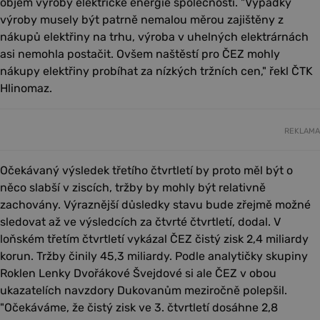
objem výroby elektrické energie společnosti. "Výpadky
výroby musely být patrně nemalou měrou zajištěny z
nákupů elektřiny na trhu, výroba v uhelných elektrárnách
asi nemohla postačit. Ovšem naštěstí pro ČEZ mohly
nákupy elektřiny probíhat za nízkých tržních cen," řekl ČTK
Hlinomaz.
REKLAMA
Očekávaný výsledek třetího čtvrtletí by proto měl být o
něco slabší v ziscích, tržby by mohly být relativně
zachovány. Výraznější důsledky stavu bude zřejmě možné
sledovat až ve výsledcích za čtvrté čtvrtletí, dodal. V
loňském třetím čtvrtletí vykázal ČEZ čistý zisk 2,4 miliardy
korun. Tržby činily 45,3 miliardy. Podle analytičky skupiny
Roklen Lenky Dvořákové Švejdové si ale ČEZ v obou
ukazatelích navzdory Dukovanům meziročně polepšil.
"Očekáváme, že čistý zisk ve 3. čtvrtletí dosáhne 2,8