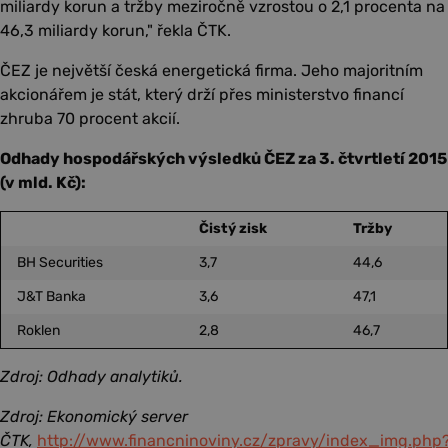
miliardy korun a tržby meziročně vzrostou o 2,1 procenta na
46,3 miliardy korun," řekla ČTK.
ČEZ je největší česká energetická firma. Jeho majoritním
akcionářem je stát, který drží přes ministerstvo financí
zhruba 70 procent akcií.
Odhady hospodářských výsledků ČEZ za 3. čtvrtletí 2015
(v mld. Kč):
Čistý zisk
Tržby
BH Securities
3,7
44,6
J&T Banka
3,6
47,1
Roklen
2,8
46,7
Zdroj: Odhady analytiků.
Zdroj: Ekonomický server
ČTK,
http://www.financninoviny.cz/zpravy/index_img.php