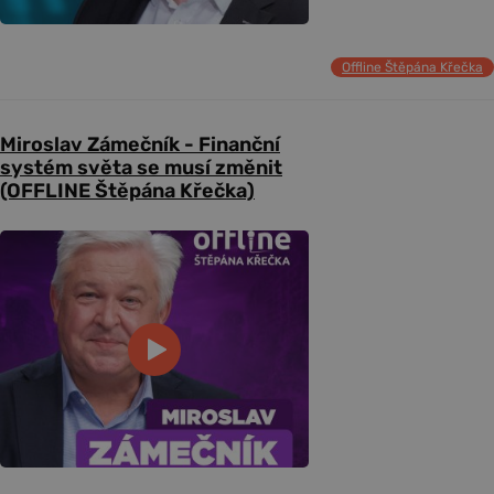
Offline Štěpána Křečka
Miroslav Zámečník - Finanční
systém světa se musí změnit
(OFFLINE Štěpána Křečka)