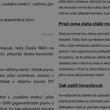
zřídí účet u brokera, kterých je c
 „ruského směru“, zatímco jen
ale investor vrhne do světa obch
měl by znát základní termíny a pr
na zkapalněný plyn.
Proč cena zlata stále r
Zlato je cenný kov, který provází 
REKLAMA
tisíciletí. Vždy bylo symbolem bo
věky vždy dokázalo udržet svou 
ykazuje, tedy Český Těšín na
právě v tom spočívá jeho přitažli
i, přesněji česko-bavorské,
investory. Je to aktivum, které 
obstálo přes všechny krize a ek
turbulence. Proč je zlato dobrá i
ivé většiny končí. Odtok plynu
jeho cena dlouhodobě roste?
 jen přes zmíněnou stanici v
Polska v objemu pouze 217
Jak začít investovat
Investování je jedním ze způsobů
tím z „ruského směru“, přes
bránit proti inflaci a ochránit své
a 1390 gigawatthodin plynu z
Základem však je, poznat nejprv
žhot, by tak odpovídal zhruba