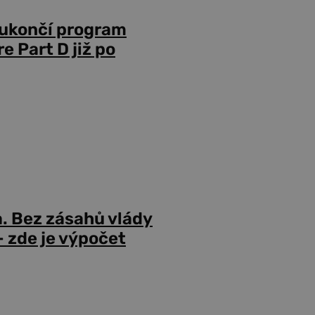
 ukončí program
 Part D již po
a. Bez zásahů vlády
 zde je výpočet