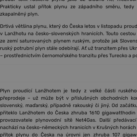
Prakticky ustal přítok plynu ze západního směru, tedy
zkapalněný plyn.
Drtivá většina plynu, který do Česka letos v listopadu proud
v Lanžhotu na česko-slovenských hranicích. Touto cestou
ze zemí saturovaných plynem ruským, protože jak Slovens
ruský potrubní plyn stále odebírají. Ať už tranzitem přes Uk
– prostřednictvím černomořského tranzitu přes Turecko a p
Plyn proudící Lanžhotem je tedy z velké části ruskéh
přeprodeje – už může být v příslušných obchodních kon
slovenský, maďarský, případně rakouský či jiný. Od začátk
přiteklo Lanžhotem do Česka zhruba 1610 gigawatthodin p
provozovatele plynovodní sítě Net4Gas. Další předávací
nachází na česko-německých hranicích v Krušných horách 
přítok plynu do Česka na úrovni jen zhruba 107 gigaw