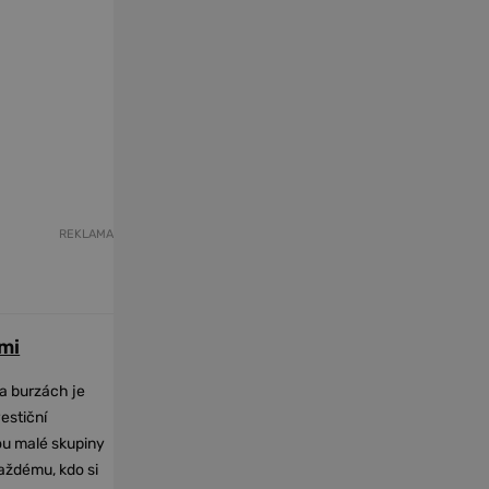
REKLAMA
mi
na burzách je
vestiční
dou malé skupiny
každému, kdo si