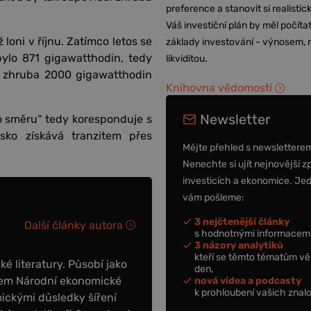
preference a stanovit si realisti
Váš investiční plán by měl počítat
 loni v říjnu. Zatímco letos se
základy investování - výnosem, r
bylo 871 gigawatthodin, tedy
likviditou.
lo zhruba 2000 gigawatthodin
Knihovna vědomostí
Newsletter
o směru“ tedy koresponduje s
ko získává tranzitem přes
Mějte přehled s newslettere
Nenechte si ujít nejnovější z
investicích a ekonomice. Je
vám pošleme:
3 nejčtenější články
Další články autora
s hodnotnými informacemi
3 názory analytiků
kteří se těmto tématům vě
é literatury. Působí jako
den,
enem Národní ekonomické
nová videa a podcasty
k prohloubení vašich znalo
ickými důsledky šíření