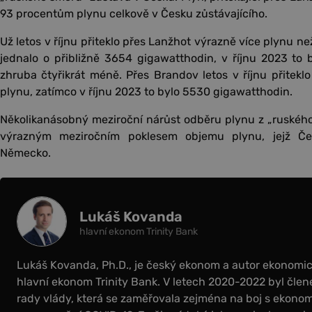
93 procentům plynu celkově v Česku zůstávajícího.
Už letos v říjnu přiteklo přes Lanžhot výrazně více plynu než
jednalo o přibližně 3654 gigawatthodin, v říjnu 2023 to 
zhruba čtyřikrát méně. Přes Brandov letos v říjnu přitek
plynu, zatímco v říjnu 2023 to bylo 5530 gigawatthodin.
Několikanásobný meziroční nárůst odběru plynu z „ruskéh
výrazným meziročním poklesem objemu plynu, jejž Čes
Německo.
Lukáš Kovanda
hlavní ekonom Trinity Bank
Lukáš Kovanda, Ph.D., je český ekonom a autor ekonomick
hlavní ekonom Trinity Bank. V letech 2020-2022 byl čl
rady vlády, která se zaměřovala zejména na boj s ekonom