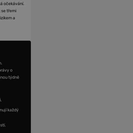
cká očekávání.
 se třemi
izikem a
m.
právy o
dnou týdně
,
nují každý
stí.