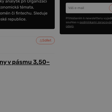
ý analytik při Organizaci
konomická témata,
oměn či fintechu. Sleduje
Přihlášením k newsletteru vyjadř
eské republice.
souhlas s
podmínkami zpracován
údajů
.
Sdílet
ny v pásmu 3,50–