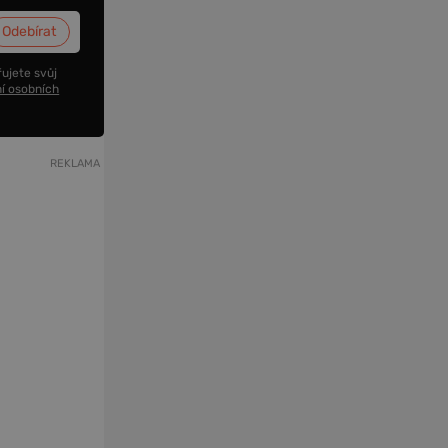
ujete svůj
í osobních
REKLAMA