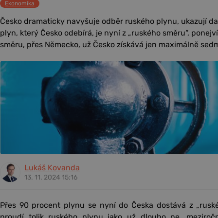
Ekonomika
Česko dramaticky navyšuje odběr ruského plynu, ukazují d
plyn, který Česko odebírá, je nyní z „ruského směru“, ponej
směru, přes Německo, už Česko získává jen maximálně sedm
Lukáš Kovanda
13. 11. 2024 15:16
Přes 90 procent plynu se nyní do Česka dostává z „rusk
proudí tolik ruského plynu jako už dlouho ne, meziročn