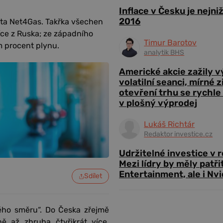
Inflace v Česku je nejni
2016
ata Net4Gas. Takřka všechen
více z Ruska; ze západního
Timur Barotov
 procent plynu.
analytik BHS
Americké akcie zažily 
volatilní seanci, mírné 
otevření trhu se rychle
v plošný výprodej
Lukáš Richtár
Redaktor investice.cz
Udržitelné investice v 
Mezi lídry by měly patři
Entertainment, ale i Nvi
Sdílet
ého směru“. Do Česka zřejmě
ě až zhruba čtyřikrát více.