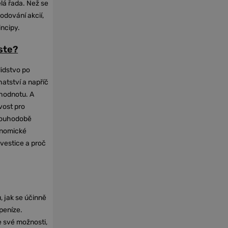
elá řada. Než se
odování akcií,
incipy.
oste?
lidstvo po
hatství a napříč
hodnotu. A
vost pro
dlouhodobě
onomické
nvestice a proč
, jak se účinně
 peníze.
e své možnosti,