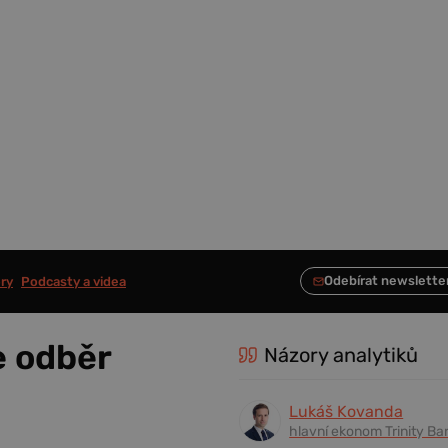
ry
Podcasty a videa
e odběr
Názory analytiků
Lukáš Kovanda
hlavní ekonom Trinity Ba