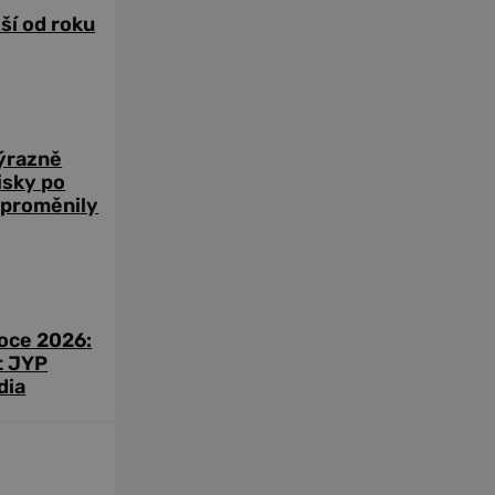
žší od roku
výrazně
zisky po
 proměnily
roce 2026:
t JYP
dia