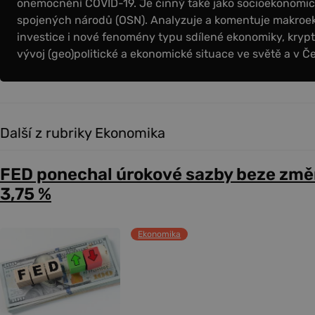
onemocnění COVID-19. Je činný také jako socioekonomick
spojených národů (OSN). Analyzuje a komentuje makroe
investice i nové fenomény typu sdílené ekonomiky, krypt
vývoj (geo)politické a ekonomické situace ve světě a v Č
Další z rubriky Ekonomika
FED ponechal úrokové sazby beze změ
3,75 %
Ekonomika