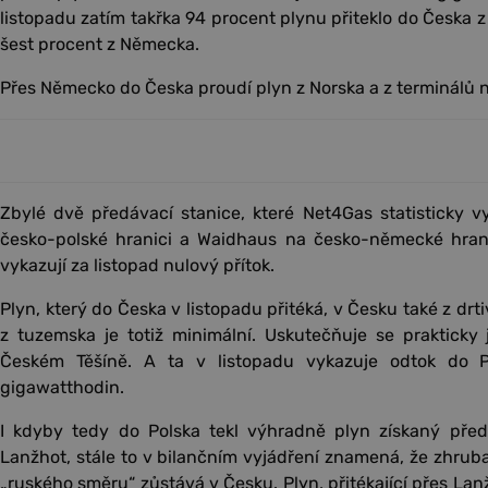
listopadu zatím takřka 94 procent plynu přiteklo do Česka z
šest procent z Německa.
Přes Německo do Česka proudí plyn z Norska a z terminálů 
Zbylé dvě předávací stanice, které Net4Gas statisticky v
česko-polské hranici a Waidhaus na česko-německé hranic
vykazují za listopad nulový přítok.
Plyn, který do Česka v listopadu přitéká, v Česku také z drt
z tuzemska je totiž minimální. Uskutečňuje se prakticky
Českém Těšíně. A ta v listopadu vykazuje odtok do 
gigawatthodin.
I kdyby tedy do Polska tekl výhradně plyn získaný před
Lanžhot, stále to v bilančním vyjádření znamená, že zhrub
„ruského směru“ zůstává v Česku. Plyn, přitékající přes Lan