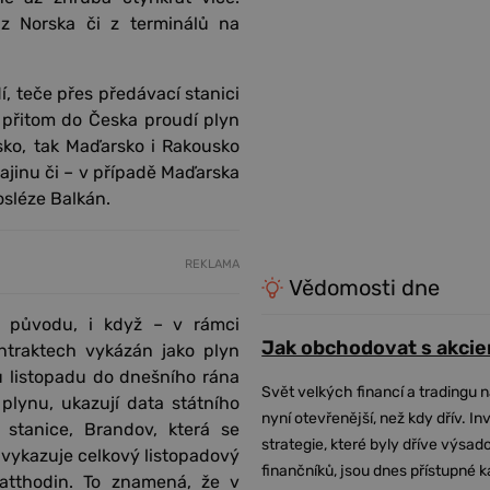
 z Norska či z terminálů na
í, teče přes předávací stanici
 přitom do Česka proudí plyn
ko, tak Maďarsko i Rakousko
rajinu či – v případě Maďarska
osléze Balkán.
REKLAMA
Vědomosti dne
o původu, i když – v rámci
Jak obchodovat s akcie
traktech vykázán jako plyn
u listopadu do dnešního rána
Svět velkých financí a tradingu 
lynu, ukazují data státního
nyní otevřenější, než kdy dřív. In
 stanice, Brandov, která se
strategie, které byly dříve výsa
vykazuje celkový listopadový
finančníků, jsou dnes přístupné 
atthodin. To znamená, že v