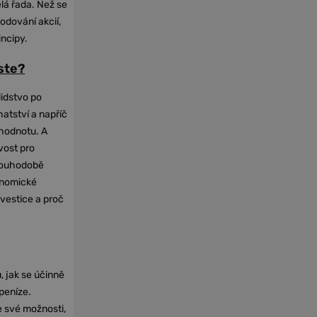
elá řada. Než se
odování akcií,
incipy.
oste?
lidstvo po
hatství a napříč
hodnotu. A
vost pro
dlouhodobě
onomické
nvestice a proč
, jak se účinně
 peníze.
e své možnosti,