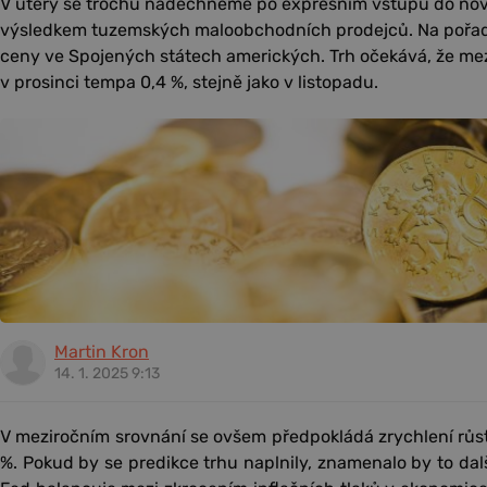
V úterý se trochu nadechneme po expresním vstupu do nové
výsledkem tuzemských maloobchodních prodejců. Na pořa
ceny ve Spojených státech amerických. Trh očekává, že me
v prosinci tempa 0,4 %, stejně jako v listopadu.
Martin Kron
14. 1. 2025 9:13
V meziročním srovnání se ovšem předpokládá zrychlení růst
%. Pokud by se predikce trhu naplnily, znamenalo by to dalš