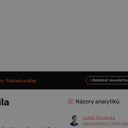
ry
Podcasty a videa
la
Názory analytiků
Lukáš Kovanda
hlavní ekonom Trinity Ba