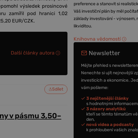
preference a stanovit si realisti
epomohl výsledek prosincové
Váš investiční plán by měl počítat
uru zamířil pod hranici 1,02
základy investování - výnosem, r
 25,20 EUR/CZK.
likviditou.
Knihovna vědomostí
Newsletter
Další články autora
Mějte přehled s newslettere
Nenechte si ujít nejnovější z
investicích a ekonomice. Je
vám pošleme:
Sdílet
3 nejčtenější články
s hodnotnými informacemi
3 názory analytiků
kteří se těmto tématům vě
ny v pásmu 3,50–
den,
nová videa a podcasty
k prohloubení vašich znalo