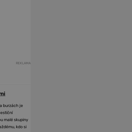
REKLAMA
mi
na burzách je
vestiční
dou malé skupiny
každému, kdo si