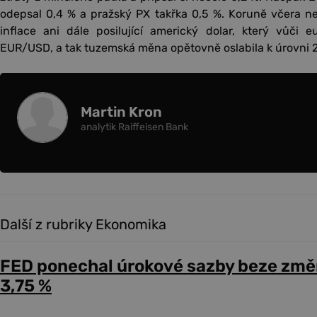
odepsal 0,4 % a pražský PX takřka 0,5 %. Koruně včera n
inflace ani dále posilující americký dolar, který vůči e
EUR/USD, a tak tuzemská měna opětovně oslabila k úrovni
Martin Kron
analytik Raiffeisen Bank
Další z rubriky Ekonomika
FED ponechal úrokové sazby beze změ
3,75 %