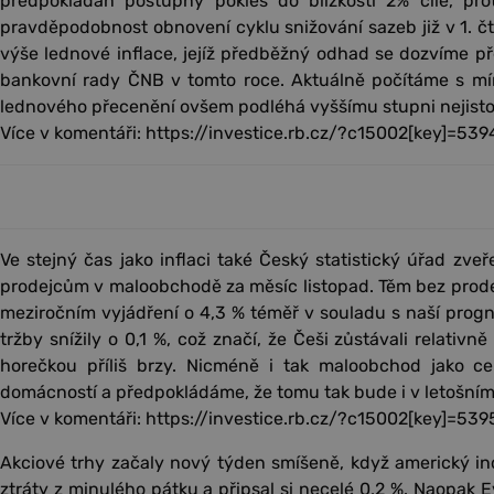
předpokládán postupný pokles do blízkosti 2% cíle, pro
pravděpodobnost obnovení cyklu snižování sazeb již v 1. čtv
výše lednové inflace, jejíž předběžný odhad se dozvíme p
bankovní rady ČNB v tomto roce. Aktuálně počítáme s mí
lednového přecenění ovšem podléhá vyššímu stupni nejisto
Více v komentáři: https://investice.rb.cz/?c15002[key]=539
Ve stejný čas jako inflaci také Český statistický úřad zveř
prodejcům v maloobchodě za měsíc listopad. Těm bez prodej
meziročním vyjádření o 4,3 % téměř v souladu s naší pro
tržby snížily o 0,1 %, což značí, že Češi zůstávali relativn
horečkou příliš brzy. Nicméně i tak maloobchod jako cel
domácností a předpokládáme, že tomu tak bude i v letošním
Více v komentáři: https://investice.rb.cz/?c15002[key]=539
Akciové trhy začaly nový týden smíšeně, když americký i
ztráty z minulého pátku a připsal si necelé 0,2 %. Naopak