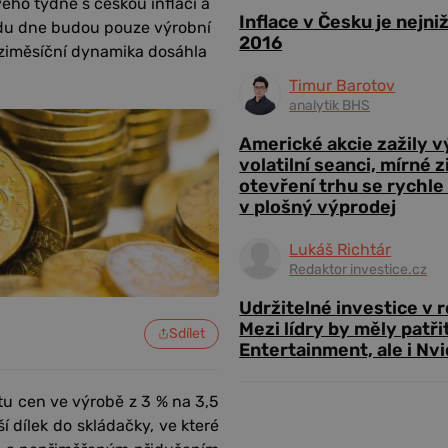
ho týdne s českou inflací a
Inflace v Česku je nejni
du dne budou pouze výrobní
2016
ziměsíční dynamika dosáhla
Timur Barotov
analytik BHS
Americké akcie zažily 
volatilní seanci, mírné 
otevření trhu se rychle
v plošný výprodej
Lukáš Richtár
Redaktor investice.cz
Udržitelné investice v 
Mezi lídry by měly patři
Sdílet
Entertainment, ale i Nvi
u cen ve výrobě z 3 % na 3,5
í dílek do skládačky, ve které