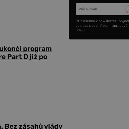
Přihlášením k newsletteru vyjadř
souhlas s
podmínkami zpracován
údajů
.
 ukončí program
 Part D již po
a. Bez zásahů vlády