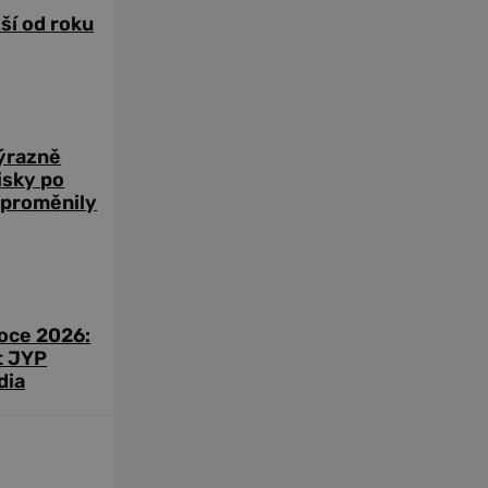
žší od roku
výrazně
zisky po
 proměnily
roce 2026:
t JYP
dia