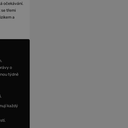
cká očekávání.
 se třemi
izikem a
m.
právy o
dnou týdně
,
nují každý
stí.