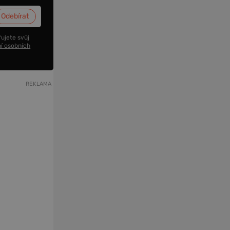
ujete svůj
í osobních
REKLAMA