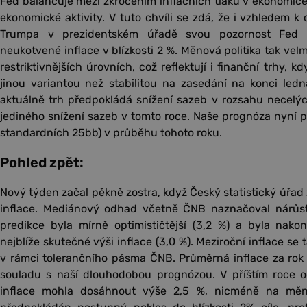
Fed balancuje mezi zkrocením inflačních tlaků v ekonomi
ekonomické aktivity. V tuto chvíli se zdá, že i vzhledem
Trumpa v prezidentském úřadě svou pozornost Fed
neukotvené inflace v blízkosti 2 %. Měnová politika tak v
restriktivnějších úrovních, což reflektují i finanční trhy, k
jinou variantou než stabilitou na zasedání na konci ledna 
aktuálně trh předpokládá snížení sazeb v rozsahu necelý
jediného snížení sazeb v tomto roce. Naše prognóza nyní p
standardních 25bb) v průběhu tohoto roku.
Pohled zpět:
Nový týden začal pěkně zostra, když Český statistický úřad 
inflace. Mediánový odhad včetně ČNB naznačoval nárůst
predikce byla mírně optimističtější (3,2 %) a byla nako
nejblíže skutečné výši inflace (3,0 %). Meziroční inflace se 
v rámci tolerančního pásma ČNB. Průměrná inflace za rok 2
souladu s naší dlouhodobou prognózou. V příštím roce 
inflace mohla dosáhnout výše 2,5 %, nicméně na měno