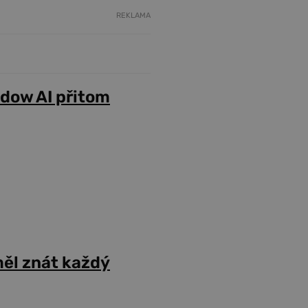
REKLAMA
adow AI přitom
ěl znát každý