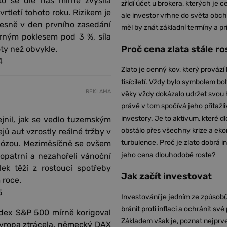
to se dle nás mírně zvýšila
zřídí účet u brokera, kterých je c
rtletí tohoto roku. Rizikem je
ale investor vrhne do světa obch
řesně v den prvního zasedání
měl by znát základní termíny a pr
rným poklesem pod 3 %, síla
Proč cena zlata stále r
ty než obvykle.
4
Zlato je cenný kov, který provází 
tisíciletí. Vždy bylo symbolem bo
REKLAMA
věky vždy dokázalo udržet svou 
právě v tom spočívá jeho přitažli
investory. Je to aktivum, které 
ejnil, jak se vedlo tuzemským
obstálo přes všechny krize a ek
ů aut vzrostly reálné tržby v
turbulence. Proč je zlato dobrá i
gnózou. Meziměsíčně se ovšem
jeho cena dlouhodobě roste?
ě opatrní a nezahořeli vánoční
ek těží z rostoucí spotřeby
Jak začít investovat
 roce.
5
Investování je jedním ze způsobů
bránit proti inflaci a ochránit své
ndex S&P 500 mírně korigoval
Základem však je, poznat nejprv
 Evropa ztrácela, německý DAX