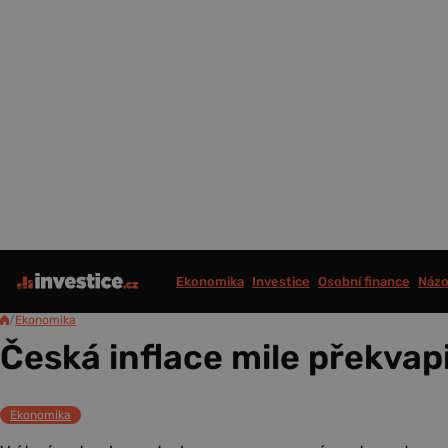
Ekonomika
Investice
Osobní finance
Názo
/
Ekonomika
Česká inflace mile překvapi
Ekonomika