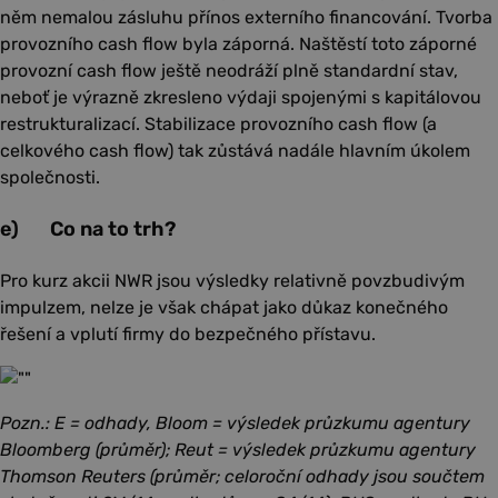
něm nemalou zásluhu přínos externího financování. Tvorba
provozního cash flow byla záporná. Naštěstí toto záporné
provozní cash flow ještě neodráží plně standardní stav,
neboť je výrazně zkresleno výdaji spojenými s kapitálovou
restrukturalizací. Stabilizace provozního cash flow (a
celkového cash flow) tak zůstává nadále hlavním úkolem
společnosti.
e) Co na to trh?
Pro kurz akcii NWR jsou výsledky relativně povzbudivým
impulzem, nelze je však chápat jako důkaz konečného
řešení a vplutí firmy do bezpečného přístavu.
Pozn.: E = odhady, Bloom = výsledek průzkumu agentury
Bloomberg (průměr); Reut = výsledek průzkumu agentury
Thomson Reuters (průměr; celoroční odhady jsou součtem