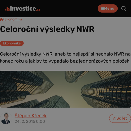
Menu
/
Ekonomika
Celoroční výsledky NWR
Ekonomika
Celoroční výsledky NWR, aneb to nejlepší si nechalo NWR na
konec roku a jak by to vypadalo bez jednorázových položek
Štěpán Křeček
Sdílet
24. 2. 2015 0:00