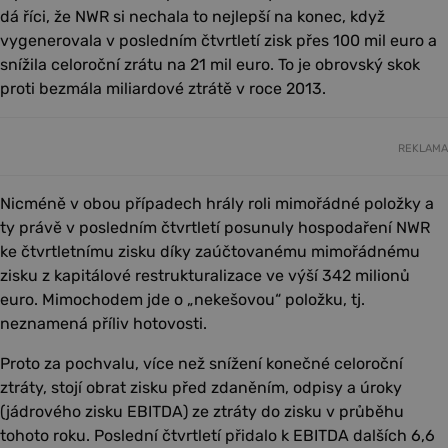
dá říci, že NWR si nechala to nejlepší na konec, když
vygenerovala v posledním čtvrtletí zisk přes 100 mil euro a
snížila celoroční zrátu na 21 mil euro. To je obrovský skok
proti bezmála miliardové ztrátě v roce 2013.
REKLAMA
Nicméně v obou případech hrály roli mimořádné položky a
ty právě v posledním čtvrtletí posunuly hospodaření NWR
ke čtvrtletnímu zisku díky zaúčtovanému mimořádnému
zisku z kapitálové restrukturalizace ve výší 342 milionů
euro. Mimochodem jde o „nekešovou“ položku, tj.
neznamená příliv hotovosti.
Proto za pochvalu, více než snížení konečné celoroční
ztráty, stojí obrat zisku před zdaněním, odpisy a úroky
(jádrového zisku EBITDA) ze ztráty do zisku v průběhu
tohoto roku. Poslední čtvrtletí přidalo k EBITDA dalších 6,6