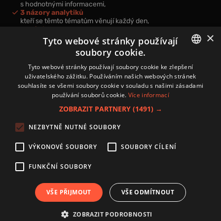
s hodnotnými informacemi,
3 názory analytiků
kteří se těmto tématům věnují každý den,
nová videa a podcasty
×
k prohloubení vašich znalostí.
Tyto webové stránky používají
soubory cookie.
CZECH
Tyto webové stránky používají soubory cookie ke zlepšení
uživatelského zážitku. Používáním našich webových stránek
CZ
souhlasíte se všemi soubory cookie v souladu s našimi zásadami
Přihlášením k newsletteru vyjadřujete svůj souhlas s
podmínkami
používání souborů cookie.
Více informací
zpracování osobních údajů
.
ZOBRAZIT PARTNERY
(1491) →
Kontakt
NEZBYTNĚ NUTNÉ SOUBORY
Zásady používání souborů cookies
Zpracování osobních údajů
VÝKONOVÉ SOUBORY
SOUBORY CÍLENÍ
Autoři
Nastavení cookies
FUNKČNÍ SOUBORY
VŠE PŘIJMOUT
VŠE ODMÍTNOUT
Copyright 2024 © Investice.cz. Všechna práva vyhrazena.
ZOBRAZIT PODROBNOSTI
Publikování nebo další šíření obsahu serveru www.investice.cz není možné bez