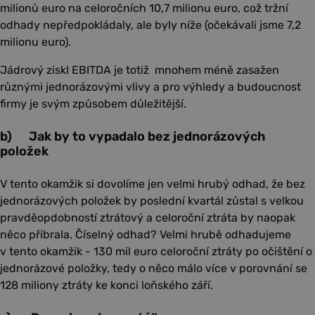
milionů euro na celoročních 10,7 milionu euro, což tržní
odhady nepředpokládaly, ale byly níže (očekávali jsme 7,2
milionu euro).
Jádrový ziskl EBITDA je totiž mnohem méně zasažen
různými jednorázovými vlivy a pro výhledy a budoucnost
firmy je svým způsobem důležitější.
b) Jak by to vypadalo bez jednorázových
položek
V tento okamžik si dovolíme jen velmi hrubý odhad, že bez
jednorázových položek by poslední kvartál zůstal s velkou
pravděopdobností ztrátový a celoroční ztráta by naopak
něco přibrala. Číselný odhad? Velmi hrubě odhadujeme
v tento okamžik - 130 mil euro celoroční ztráty po očištění o
jednorázové položky, tedy o něco málo více v porovnání se
128 miliony ztráty ke konci loňského září.