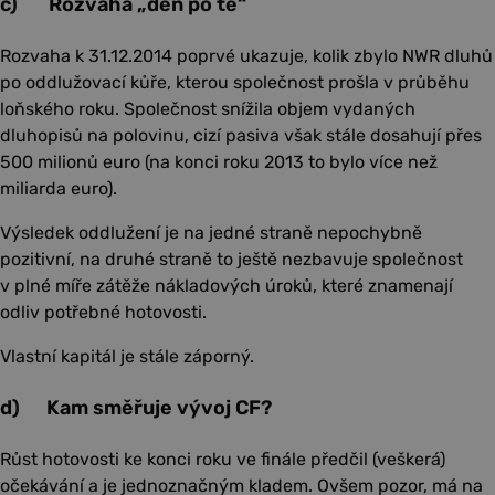
c) Rozvaha „den po té“
Rozvaha k 31.12.2014 poprvé ukazuje, kolik zbylo NWR dluhů
po oddlužovací kůře, kterou společnost prošla v průběhu
loňského roku. Společnost snížila objem vydaných
dluhopisů na polovinu, cizí pasiva však stále dosahují přes
500 milionů euro (na konci roku 2013 to bylo více než
miliarda euro).
Výsledek oddlužení je na jedné straně nepochybně
pozitivní, na druhé straně to ještě nezbavuje společnost
v plné míře zátěže nákladových úroků, které znamenají
odliv potřebné hotovosti.
Vlastní kapitál je stále záporný.
d) Kam směřuje vývoj CF?
Růst hotovosti ke konci roku ve finále předčil (veškerá)
očekávání a je jednoznačným kladem. Ovšem pozor, má na