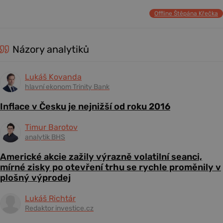
Offline Štěpána Křečka
Názory analytiků
Lukáš Kovanda
hlavní ekonom Trinity Bank
Inflace v Česku je nejnižší od roku 2016
Timur Barotov
analytik BHS
Americké akcie zažily výrazně volatilní seanci,
mírné zisky po otevření trhu se rychle proměnily v
plošný výprodej
Lukáš Richtár
Redaktor investice.cz