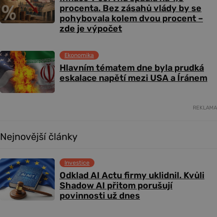
procenta. Bez zásahů vlády by se
pohybovala kolem dvou procent –
zde je výpočet
Ekonomika
Hlavním tématem dne byla prudká
eskalace napětí mezi USA a Íránem
REKLAMA
Nejnovější články
Investice
Odklad AI Actu firmy uklidnil. Kvůli
Shadow AI přitom porušují
povinnosti už dnes