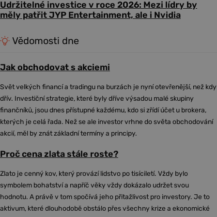
Udržitelné investice v roce 2026: Mezi lídry by
měly patřit JYP Entertainment, ale i Nvidia
Vědomosti dne
Jak obchodovat s akciemi
Svět velkých financí a tradingu na burzách je nyní otevřenější, než kdy
dřív. Investiční strategie, které byly dříve výsadou malé skupiny
finančníků, jsou dnes přístupné každému, kdo si zřídí účet u brokera,
kterých je celá řada. Než se ale investor vrhne do světa obchodování
akcií, měl by znát základní termíny a principy.
Proč cena zlata stále roste?
Zlato je cenný kov, který provází lidstvo po tisíciletí. Vždy bylo
symbolem bohatství a napříč věky vždy dokázalo udržet svou
hodnotu. A právě v tom spočívá jeho přitažlivost pro investory. Je to
aktivum, které dlouhodobě obstálo přes všechny krize a ekonomické