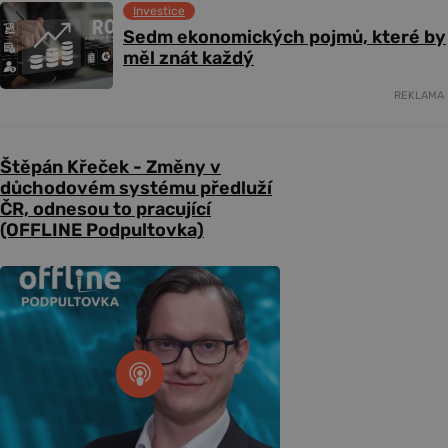
Investice
Sedm ekonomických pojmů, které by
měl znát každý
REKLAMA
Štěpán Křeček - Změny v
důchodovém systému předluží
ČR, odnesou to pracující
(OFFLINE Podpultovka)