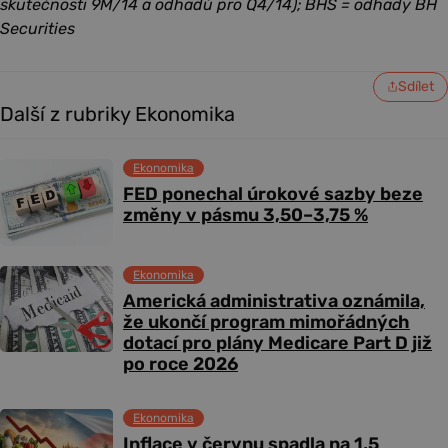
skutečnosti 9M/14 a odhadů pro Q4/14); BHS = odhady BH
Securities
Sdílet
Další z rubriky Ekonomika
Ekonomika
FED ponechal úrokové sazby beze
změny v pásmu 3,50–3,75 %
Ekonomika
Americká administrativa oznámila,
že ukončí program mimořádných
dotací pro plány Medicare Part D již
po roce 2026
Ekonomika
Inflace v červnu spadla na 1,5