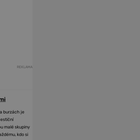
REKLAMA
mi
na burzách je
vestiční
dou malé skupiny
každému, kdo si