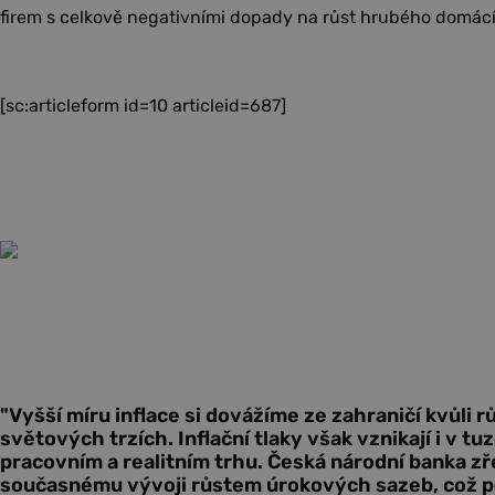
firem s celkově negativními dopady na růst hrubého domác
[sc:articleform id=10 articleid=687]
"Vyšší míru inflace si dovážíme ze zahraničí kvůli 
světových trzích. Inflační tlaky však vznikají i v 
pracovním a realitním trhu. Česká národní banka zř
současnému vývoji růstem úrokových sazeb, což po