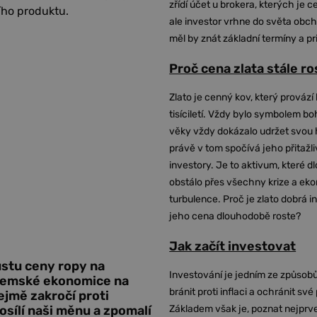
zřídí účet u brokera, kterých je c
ího produktu.
ale investor vrhne do světa obch
měl by znát základní termíny a pr
Proč cena zlata stále r
Zlato je cenný kov, který provází 
tisíciletí. Vždy bylo symbolem bo
věky vždy dokázalo udržet svou 
právě v tom spočívá jeho přitažli
investory. Je to aktivum, které 
obstálo přes všechny krize a ek
turbulence. Proč je zlato dobrá i
jeho cena dlouhodobě roste?
Jak začít investovat
růstu ceny ropy na
Investování je jedním ze způsobů
tuzemské ekonomice na
bránit proti inflaci a ochránit své
ejmě zakročí proti
Základem však je, poznat nejprv
sílí naši měnu a zpomalí