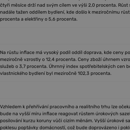
čtyři měsíce drží nad svým cílem ve výši 2,0 procenta. Růst
nadále tažen oddílem bydlení, kde došlo k meziročnímu růs
procenta a elektřiny o 5,6 procenta.
Na růstu inflace má vysoký podíl oddíl doprava, kde ceny 
meziročně vzrostly o 12,4 procenta. Ceny zboží úhrnem vzro
služeb o 3,7 procenta. Úhrnný index spotřebitelských cen 
vlastnického bydlení byl meziročně 102,3 procenta.
Vzhledem k přehřívání pracovního a realitního trhu lze oče
bude na vyšší míru inflace reagovat růstem úrokových saze
posilování kurzu koruny vůči cizím měnám. Vyšší úrokové s
poklesu poptávky domácností, což bude doprovázeno i pokl