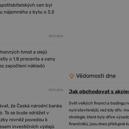
 spotřebitelských cen byl
tu nájemného z bytu o 3,5
REKLAMA
pohonných hmot a olejů
stly o 1,8 procenta a ceny
bez započtení nákladů
Vědomosti dne
REKLAMA
Jak obchodovat s akcie
Svět velkých financí a tradingu 
kávat, že Česká národní banka
nyní otevřenější, než kdy dřív. In
b. To se bude odrážet v
strategie, které byly dříve výsa
azby rovněž povedou k
finančníků, jsou dnes přístupné 
esem investičních výdajů