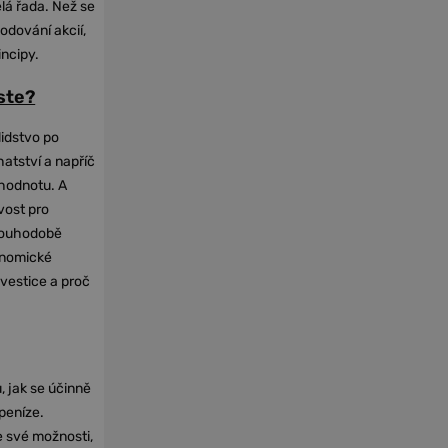
elá řada. Než se
odování akcií,
incipy.
oste?
lidstvo po
hatství a napříč
hodnotu. A
vost pro
dlouhodobě
onomické
nvestice a proč
, jak se účinně
 peníze.
e své možnosti,