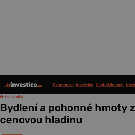
Ekonomika
Investice
Osobní finance
Názo
/
Ekonomika
Bydlení a pohonné hmoty z
cenovou hladinu