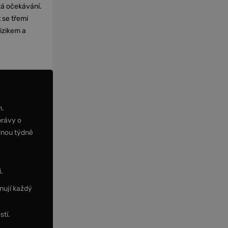
cká očekávání.
 se třemi
izikem a
m.
právy o
dnou týdně
,
nují každý
stí.