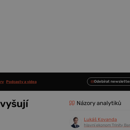
ry
Podcasty a videa
vyšují
Názory analytiků
Lukáš Kovanda
hlavní ekonom Trinity Ba