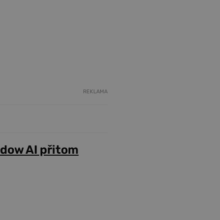
REKLAMA
adow AI přitom