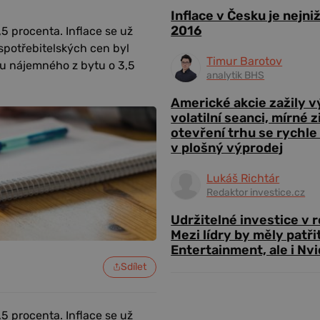
Inflace v Česku je nejni
2016
5 procenta. Inflace se už
 spotřebitelských cen byl
Timur Barotov
tu nájemného z bytu o 3,5
analytik BHS
Americké akcie zažily 
volatilní seanci, mírné 
otevření trhu se rychle
v plošný výprodej
Lukáš Richtár
Redaktor investice.cz
Udržitelné investice v 
Mezi lídry by měly patři
Entertainment, ale i Nvi
Sdílet
5 procenta. Inflace se už