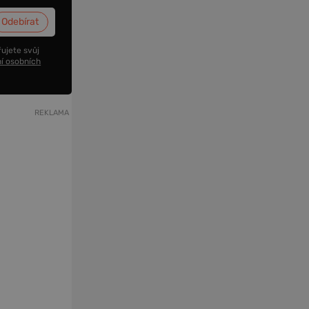
ujete svůj
í osobních
REKLAMA