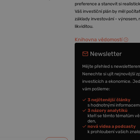
preference a stanovit si realisti
Váš investiční plán by měl počítat
základy investování - výnosem, r
likviditou.
Knihovna vědomostí
Newsletter
Mějte přehled s newslettere
Nenechte si ujít nejnovější z
investicích a ekonomice. Je
vám pošleme:
3 nejčtenější články
s hodnotnými informacemi
3 názory analytiků
kteří se těmto tématům vě
den,
nová videa a podcasty
k prohloubení vašich znalo