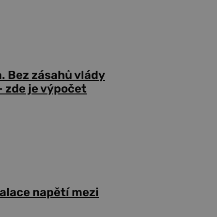
a. Bez zásahů vlády
 zde je výpočet
alace napětí mezi