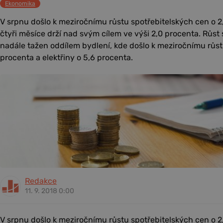
Ekonomika
V srpnu došlo k meziročnímu růstu spotřebitelských cen o 2,
čtyři měsíce drží nad svým cílem ve výši 2,0 procenta. Růst
nadále tažen oddílem bydlení, kde došlo k meziročnímu růs
procenta a elektřiny o 5,6 procenta.
Redakce
11. 9. 2018 0:00
V srpnu došlo k meziročnímu růstu spotřebitelských cen o 2,