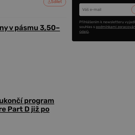
Sdílet
Přihlášením k newsletteru vyjadř
ny v pásmu 3,50–
souhlas s
podmínkami zpracován
údajů
.
 ukončí program
 Part D již po