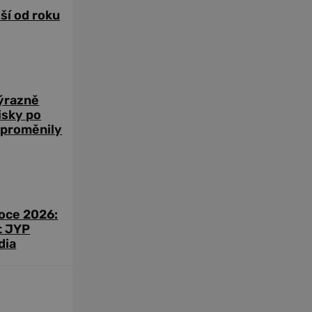
žší od roku
výrazně
zisky po
 proměnily
roce 2026:
t JYP
dia