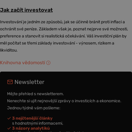
Jak začít investovat
Investování je jedním ze způsobů, jak se účinně bránit proti inflaci a
ochránit své peníze. Základem však je, poznat nejprve své možnosti,
preference a stanovit si realistická očekávání. Váš investiční plán by
měl počítat se třemi základy investování - výnosem, rizikem a
likviditou.
Knihovna vědomostí
Newsletter
Mějte přehled s newsletterem.
Nenechte si ujít nejnovější zprávy o investicích a ekonomice.
Jednou týdně vám pošleme:
3 nejčtenější články
s hodnotnými informacemi,
3 názory analytiků