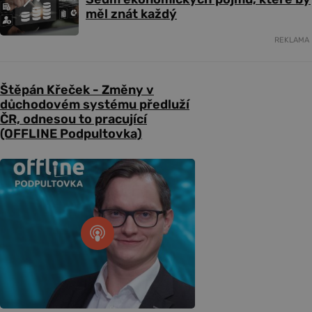
měl znát každý
REKLAMA
Štěpán Křeček - Změny v
důchodovém systému předluží
ČR, odnesou to pracující
(OFFLINE Podpultovka)