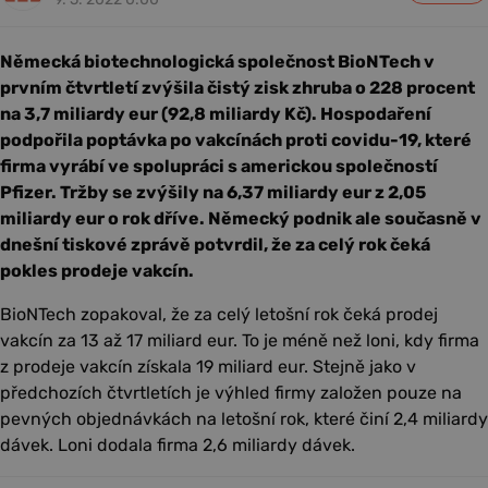
Německá biotechnologická společnost BioNTech v
prvním čtvrtletí zvýšila čistý zisk zhruba o 228 procent
na 3,7 miliardy eur (92,8 miliardy Kč). Hospodaření
podpořila poptávka po vakcínách proti covidu-19, které
firma vyrábí ve spolupráci s americkou společností
Pfizer. Tržby se zvýšily na 6,37 miliardy eur z 2,05
miliardy eur o rok dříve. Německý podnik ale současně v
dnešní tiskové zprávě potvrdil, že za celý rok čeká
pokles prodeje vakcín.
BioNTech zopakoval, že za celý letošní rok čeká prodej
vakcín za 13 až 17 miliard eur. To je méně než loni, kdy firma
z prodeje vakcín získala 19 miliard eur. Stejně jako v
předchozích čtvrtletích je výhled firmy založen pouze na
pevných objednávkách na letošní rok, které činí 2,4 miliardy
dávek. Loni dodala firma 2,6 miliardy dávek.