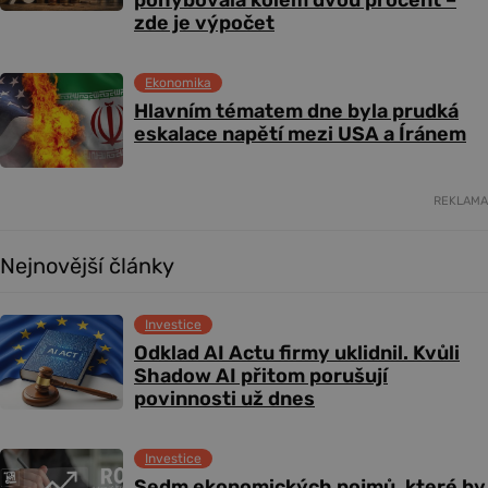
pohybovala kolem dvou procent –
zde je výpočet
Ekonomika
Hlavním tématem dne byla prudká
eskalace napětí mezi USA a Íránem
REKLAMA
Nejnovější články
Investice
Odklad AI Actu firmy uklidnil. Kvůli
Shadow AI přitom porušují
povinnosti už dnes
Investice
Sedm ekonomických pojmů, které by