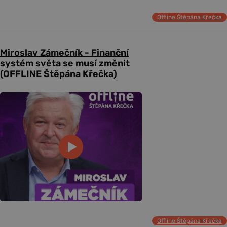
Offline Štěpána Křečka
Miroslav Zámečník - Finanční
systém světa se musí změnit
(OFFLINE Štěpána Křečka)
Offline Štěpána Křečka