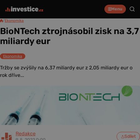
Menu
/
Ekonomika
BioNTech ztrojnásobil zisk na 3,7
miliardy eur
Ekonomika
Tržby se zvýšily na 6,37 miliardy eur z 2,05 miliardy eur o
rok dříve...
Redakce
Sdílet
9. 5. 2022 0:00