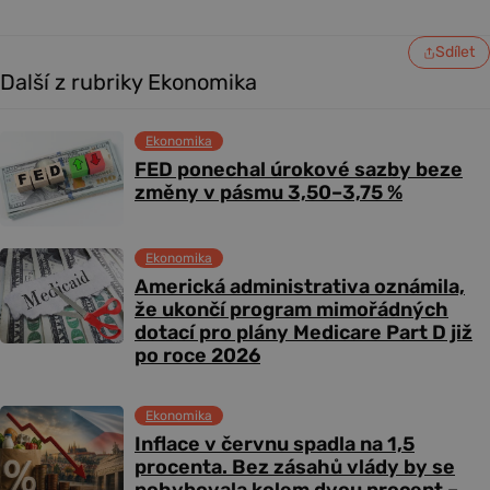
Sdílet
Další z rubriky Ekonomika
Ekonomika
FED ponechal úrokové sazby beze
změny v pásmu 3,50–3,75 %
Ekonomika
Americká administrativa oznámila,
že ukončí program mimořádných
dotací pro plány Medicare Part D již
po roce 2026
Ekonomika
Inflace v červnu spadla na 1,5
procenta. Bez zásahů vlády by se