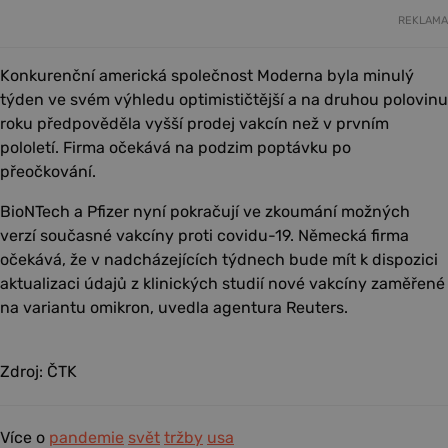
REKLAMA
Konkurenční americká společnost Moderna byla minulý
týden ve svém výhledu optimističtější a na druhou polovinu
roku předpověděla vyšší prodej vakcín než v prvním
pololetí. Firma očekává na podzim poptávku po
přeočkování.
BioNTech a Pfizer nyní pokračují ve zkoumání možných
verzí současné vakcíny proti covidu-19. Německá firma
očekává, že v nadcházejících týdnech bude mít k dispozici
aktualizaci údajů z klinických studií nové vakcíny zaměřené
na variantu omikron, uvedla agentura Reuters.
Zdroj: ČTK
Více o
pandemie
svět
tržby
usa