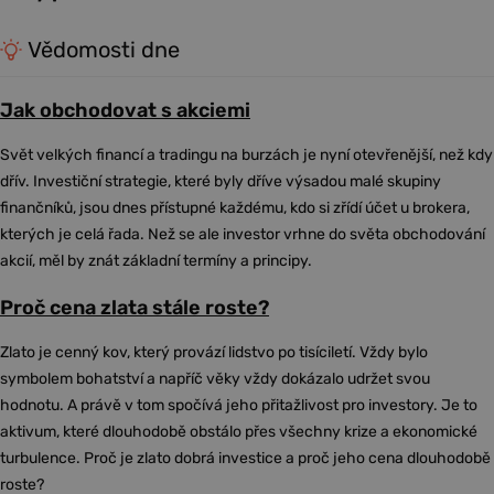
Vědomosti dne
Jak obchodovat s akciemi
Svět velkých financí a tradingu na burzách je nyní otevřenější, než kdy
dřív. Investiční strategie, které byly dříve výsadou malé skupiny
finančníků, jsou dnes přístupné každému, kdo si zřídí účet u brokera,
kterých je celá řada. Než se ale investor vrhne do světa obchodování
akcií, měl by znát základní termíny a principy.
Proč cena zlata stále roste?
Zlato je cenný kov, který provází lidstvo po tisíciletí. Vždy bylo
symbolem bohatství a napříč věky vždy dokázalo udržet svou
hodnotu. A právě v tom spočívá jeho přitažlivost pro investory. Je to
aktivum, které dlouhodobě obstálo přes všechny krize a ekonomické
turbulence. Proč je zlato dobrá investice a proč jeho cena dlouhodobě
roste?