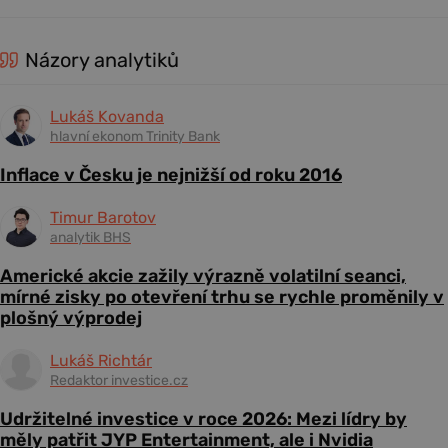
Názory analytiků
Lukáš Kovanda
hlavní ekonom Trinity Bank
Inflace v Česku je nejnižší od roku 2016
Timur Barotov
analytik BHS
Americké akcie zažily výrazně volatilní seanci,
mírné zisky po otevření trhu se rychle proměnily v
plošný výprodej
Lukáš Richtár
Redaktor investice.cz
Udržitelné investice v roce 2026: Mezi lídry by
měly patřit JYP Entertainment, ale i Nvidia