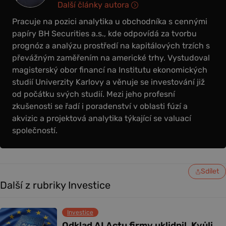
Další články autora
Pracuje na pozici analytika u obchodníka s cennými
papíry BH Securities a.s., kde odpovídá za tvorbu
prognóz a analýzu prostředí na kapitálových trzích s
převážným zaměřením na americké trhy. Vystudoval
magisterský obor financí na Institutu ekonomických
studií Univerzity Karlovy a věnuje se investování již
od počátku svých studií. Mezi jeho profesní
zkušenosti se řadí i poradenství v oblasti fúzí a
akvizic a projektová analytika týkající se valuací
společností.
Sdílet
Další z rubriky Investice
Investice
Odklad AI Actu firmy uklidnil. Kvůli