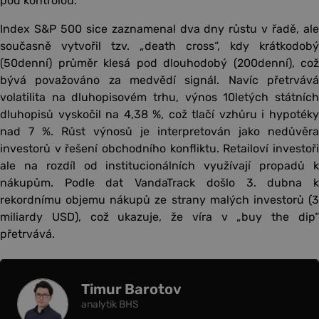
pod kontrolou.
Index S&P 500 sice zaznamenal dva dny růstu v řadě, ale
současně vytvořil tzv. „death cross“, kdy krátkodobý
(50denní) průměr klesá pod dlouhodobý (200denní), což
bývá považováno za medvědí signál. Navíc přetrvává
volatilita na dluhopisovém trhu, výnos 10letých státních
dluhopisů vyskočil na 4,38 %, což tlačí vzhůru i hypotéky
nad 7 %. Růst výnosů je interpretován jako nedůvěra
investorů v řešení obchodního konfliktu. Retailoví investoři
ale na rozdíl od institucionálních využívají propadů k
nákupům. Podle dat VandaTrack došlo 3. dubna k
rekordnímu objemu nákupů ze strany malých investorů (3
miliardy USD), což ukazuje, že víra v „buy the dip“
přetrvává.
Timur Barotov
analytik BHS