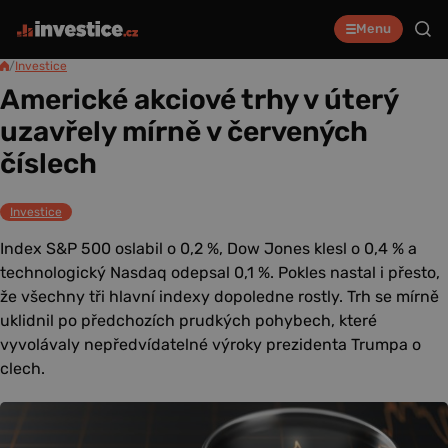
Menu
/
Investice
Americké akciové trhy v úterý
uzavřely mírně v červených
číslech
Investice
Index S&P 500 oslabil o 0,2 %, Dow Jones klesl o 0,4 % a
technologický Nasdaq odepsal 0,1 %. Pokles nastal i přesto,
že všechny tři hlavní indexy dopoledne rostly. Trh se mírně
uklidnil po předchozích prudkých pohybech, které
vyvolávaly nepředvídatelné výroky prezidenta Trumpa o
clech.