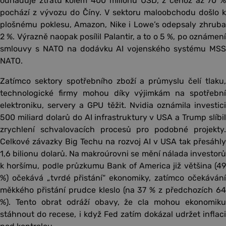
odhaduje ztrátu kolem 400 milionů USD, z čehož až 70 %
pochází z vývozu do Číny. V sektoru maloobchodu došlo k
plošnému poklesu, Amazon, Nike i Lowe’s odepsaly zhruba
2 %. Výrazně naopak posílil Palantir, a to o 5 %, po oznámení
smlouvy s NATO na dodávku AI vojenského systému MSS
NATO.
Zatímco sektory spotřebního zboží a průmyslu čelí tlaku,
technologické firmy mohou díky výjimkám na spotřební
elektroniku, servery a GPU těžit. Nvidia oznámila investici
500 miliard dolarů do AI infrastruktury v USA a Trump slíbil
zrychlení schvalovacích procesů pro podobné projekty.
Celkové závazky Big Techu na rozvoj AI v USA tak přesáhly
1,6 bilionu dolarů. Na makroúrovni se mění nálada investorů
k horšímu, podle průzkumu Bank of America již většina (49
%) očekává „tvrdé přistání“ ekonomiky, zatímco očekávání
měkkého přistání prudce kleslo (na 37 % z předchozích 64
%). Tento obrat odráží obavy, že cla mohou ekonomiku
stáhnout do recese, i když Fed zatím dokázal udržet inflaci