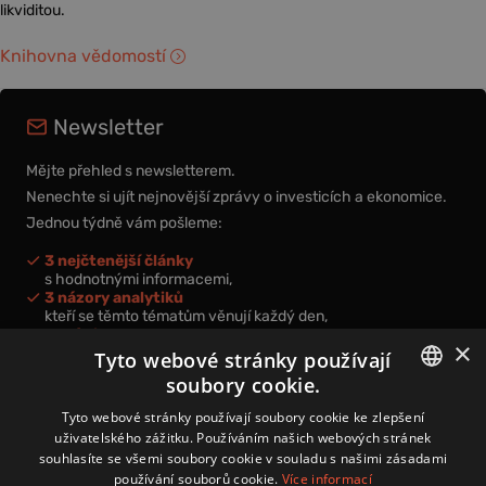
likviditou.
Knihovna vědomostí
Newsletter
Mějte přehled s newsletterem.
Nenechte si ujít nejnovější zprávy o investicích a ekonomice.
Jednou týdně vám pošleme:
3 nejčtenější články
s hodnotnými informacemi,
3 názory analytiků
kteří se těmto tématům věnují každý den,
nová videa a podcasty
×
k prohloubení vašich znalostí.
Tyto webové stránky používají
soubory cookie.
CZECH
Tyto webové stránky používají soubory cookie ke zlepšení
uživatelského zážitku. Používáním našich webových stránek
CZ
souhlasíte se všemi soubory cookie v souladu s našimi zásadami
Přihlášením k newsletteru vyjadřujete svůj souhlas s
podmínkami
používání souborů cookie.
Více informací
zpracování osobních údajů
.