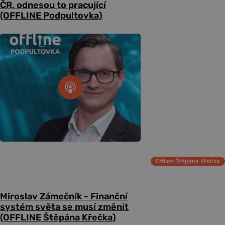
ČR, odnesou to pracující
(OFFLINE Podpultovka)
Offline Štěpána Křečka
Miroslav Zámečník - Finanční
systém světa se musí změnit
(OFFLINE Štěpána Křečka)