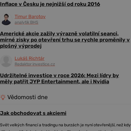
Inflace v Česku je nejnižší od roku 2016
Timur Barotov
analytik BHS
Americké akcie zažily výrazně volatilní seanci,
mírné zisky po otevření trhu se rychle proměnily v
plošný výprodej
Lukáš Richtár
Redaktor investice.cz
Udržitelné investice v roce 2026: Mezi lídry by
měly patřit JYP Entertainment, ale i Nvidia
Vědomosti dne
Jak obchodovat s akciemi
Svět velkých financí a tradingu na burzách je nyní otevřenější, než kdy