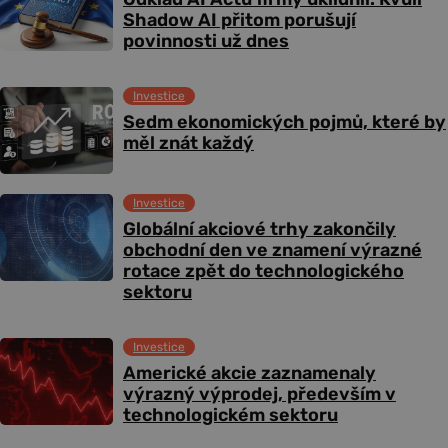
Shadow AI přitom porušují
povinnosti už dnes
Investice
Sedm ekonomických pojmů, které by
měl znát každý
Investice
Globální akciové trhy zakončily
obchodní den ve znamení výrazné
rotace zpět do technologického
sektoru
Investice
Americké akcie zaznamenaly
výrazný výprodej, především v
technologickém sektoru