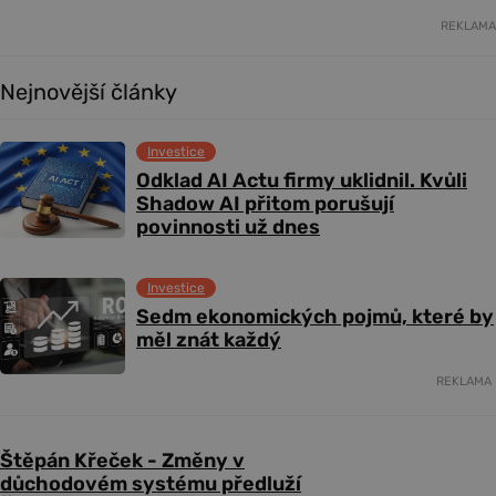
REKLAMA
Nejnovější články
Investice
Odklad AI Actu firmy uklidnil. Kvůli
Shadow AI přitom porušují
povinnosti už dnes
Investice
Sedm ekonomických pojmů, které by
měl znát každý
REKLAMA
Štěpán Křeček - Změny v
důchodovém systému předluží