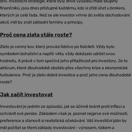
dřív. Investiční strategie, které byly dříve výsadou malé skupiny
finančníků, jsou dnes přístupné každému, kdo si zřídí účet u brokera,
kterých je celá řada. Než se ale investor vrhne do světa obchodování
akcií, měl by znát základní termíny a principy.
Proč cena zlata stále roste?
Zlato je cenný kov, který provází lidstvo po tisíciletí. Vždy bylo
symbolem bohatství a napříč věky vždy dokázalo udržet svou
hodnotu. A právě v tom spočívá jeho přitažlivost pro investory. Je to
aktivum, které dlouhodobě obstálo přes všechny krize a ekonomické
turbulence. Proč je zlato dobrá investice a proč jeho cena dlouhodobě
roste?
Jak začít investovat
Investování je jedním ze způsobů, jak se účinně bránit proti inflaci a
ochránit své peníze. Základem však je, poznat nejprve své možnosti,
preference a stanovit si realistická očekávání. Váš investiční plán by
měl počítat se třemi základy investování - výnosem, rizikem a