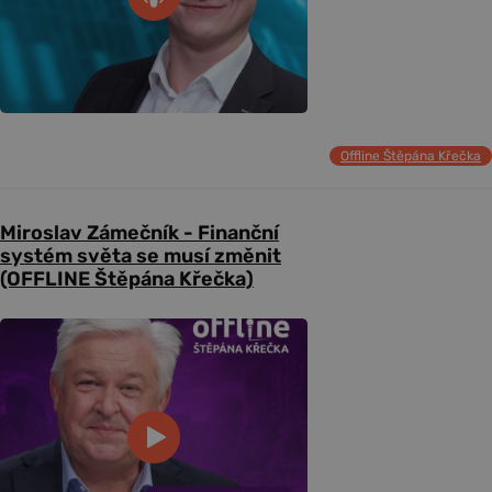
Offline Štěpána Křečka
Miroslav Zámečník - Finanční
systém světa se musí změnit
(OFFLINE Štěpána Křečka)