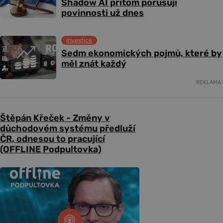
Shadow AI přitom porušují
povinnosti už dnes
Investice
Sedm ekonomických pojmů, které by
měl znát každý
REKLAMA
Štěpán Křeček - Změny v
důchodovém systému předluží
ČR, odnesou to pracující
(OFFLINE Podpultovka)