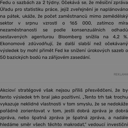
Fedu o sazbách za 2 týdny. Očekává se, že měsíční zpráva
Úřadu pro statistiku práce, jejíž zveřejnění je naplánováno
na pátek, ukáže, že počet zaměstnanců mimo zemědělský
sektor v srpnu vzrostl o 165 000, zatímco míra
nezaměstnanosti se podle konsenzuálních odhadů
sestavených agenturou Bloomberg snížila na 4,2 %.
Ekonomové zdůvodňují, že další slabší než očekávaný
výsledek by mohl přimět Fed ke snížení úrokových sazeb o
50 bazických bodů na zářijovém zasedání.
REKLAMA
Akcioví stratégové však nejsou příliš přesvědčeni, že by
tento výsledek trh bral jako pozitivní. „Tento trh tak trochu
vykazuje neklidné vlastnosti v tom smyslu, že se nedokáže
pořádně zorientovat v tom, jestli dobrá zpráva je dobrá
zpráva, nebo špatná zpráva je špatná zpráva, a nadále
hledáme směr všech těchto makrodat,“ vedoucí investiční