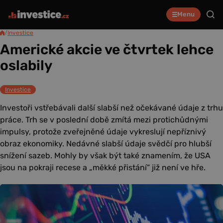
Menu
/
Investice
Americké akcie ve čtvrtek lehce
oslabily
Investice
Investoři vstřebávali další slabší než očekávané údaje z trhu
práce. Trh se v poslední době zmítá mezi protichůdnými
impulsy, protože zveřejněné údaje vykreslují nepříznivý
obraz ekonomiky. Nedávné slabší údaje svědčí pro hlubší
snížení sazeb. Mohly by však být také znamením, že USA
jsou na pokraji recese a „měkké přistání“ již není ve hře.