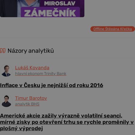
Offline Štěpána Křečka
Názory analytiků
Lukáš Kovanda
hlavní ekonom Trinity Bank
Inflace v Česku je nejnižší od roku 2016
Timur Barotov
analytik BHS
Americké akcie zažily výrazně volatilní seanci,
mírné zisky po otevření trhu se rychle proměnily v
plošný výprodej