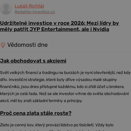
Lukáš Richtár
Redaktor investice.cz
Udržitelné investice v roce 2026: Mezi lídry by
měly patřit JYP Entertainment, ale i Nvidia
Vědomosti dne
Jak obchodovat s akciemi
Svět velkých financí a tradingu na burzách je nyní otevřenější, než kdy
dřív. Investiční strategie, které byly dříve výsadou malé skupiny
finančníků, jsou dnes přístupné každému, kdo si zřídí účet u brokera,
kterých je celá řada. Než se ale investor vrhne do světa obchodování
akcií, měl by znát základní termíny a principy.
Proč cena zlata stále roste?
Zlato je cenný kov, který provází lidstvo po tisíciletí. Vždy bylo