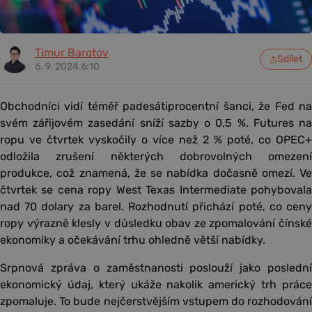
Timur Barotov
Sdílet
6. 9. 2024 6:10
Obchodníci vidí téměř padesátiprocentní šanci, že Fed na
svém zářijovém zasedání sníží sazby o 0,5 %. Futures na
ropu ve čtvrtek vyskočily o více než 2 % poté, co OPEC+
odložila zrušení některých dobrovolných omezení
produkce, což znamená, že se nabídka dočasně omezí. Ve
čtvrtek se cena ropy West Texas Intermediate pohybovala
nad 70 dolary za barel. Rozhodnutí přichází poté, co ceny
ropy výrazně klesly v důsledku obav ze zpomalování čínské
ekonomiky a očekávání trhu ohledně větší nabídky.
Srpnová zpráva o zaměstnanosti poslouží jako poslední
ekonomický údaj, který ukáže nakolik americký trh práce
zpomaluje. To bude nejčerstvějším vstupem do rozhodování