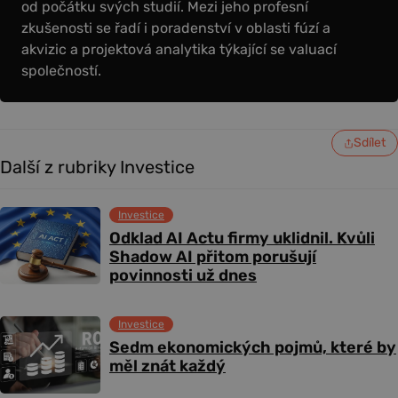
od počátku svých studií. Mezi jeho profesní
zkušenosti se řadí i poradenství v oblasti fúzí a
akvizic a projektová analytika týkající se valuací
společností.
Sdílet
Další z rubriky Investice
Investice
Odklad AI Actu firmy uklidnil. Kvůli
Shadow AI přitom porušují
povinnosti už dnes
Investice
Sedm ekonomických pojmů, které by
měl znát každý