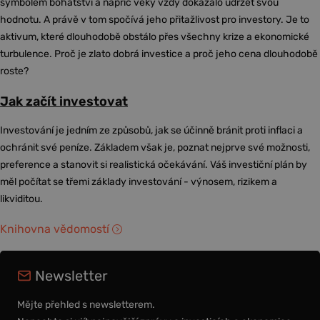
symbolem bohatství a napříč věky vždy dokázalo udržet svou
hodnotu. A právě v tom spočívá jeho přitažlivost pro investory. Je to
aktivum, které dlouhodobě obstálo přes všechny krize a ekonomické
turbulence. Proč je zlato dobrá investice a proč jeho cena dlouhodobě
roste?
Jak začít investovat
Investování je jedním ze způsobů, jak se účinně bránit proti inflaci a
ochránit své peníze. Základem však je, poznat nejprve své možnosti,
preference a stanovit si realistická očekávání. Váš investiční plán by
měl počítat se třemi základy investování - výnosem, rizikem a
likviditou.
Knihovna vědomostí
Newsletter
Mějte přehled s newsletterem.