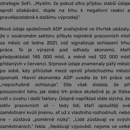
strategie SoFi. „Myslím, že pokud zítra přijdou slabší údaje
oproti očekávání, dojde na trhu k negativní reakci a
pravděpodobně k dalšímu výprodeji“.
Nové údaje společnosti ADP zveřejněné ve čtvrtek ukázaly,
že v soukromém sektoru přibylo nejméně pracovních míst
za měsíc od ledna 2021, což signalizuje ochlazení trhu
práce. To je výrazně pod odhady ekonomů, kteří
předpokládali 145 000 míst, a méně než 122 000 míst
přidaných v červenci. Srpnové údaje znamenaly pátý měsíc
po sobě, kdy přírůstek mezd oproti předchozímu měsíci
zpomalil. Hlavní ekonomka ADP uvedla že trh práce se
„nepochybně ochlazuje“. Díle však dodala, že při
posuzování toho, jak slabý trh práce skutečně je, je třeba
vzít v úvahu i další faktory. Údajně například stále slýchá, že
odliv pracovních sil - tedy lidí, kteří opouštějí své
zaměstnání kvůli jinému, ať už z vlastního rozhodnutí, nebo
ne - zůstává „poměrně nízký“. „Lidé zůstávají ve svých
zaměstnáních,“ řekla. „Nedávají výpovědi, nejsme ve velké