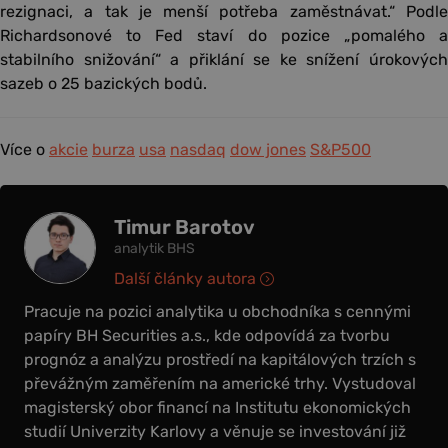
rezignaci, a tak je menší potřeba zaměstnávat.“ Podle
Richardsonové to Fed staví do pozice „pomalého a
stabilního snižování“ a přiklání se ke snížení úrokových
sazeb o 25 bazických bodů.
Více o
akcie
burza
usa
nasdaq
dow jones
S&P500
Timur Barotov
analytik BHS
Další články autora
Pracuje na pozici analytika u obchodníka s cennými
papíry BH Securities a.s., kde odpovídá za tvorbu
prognóz a analýzu prostředí na kapitálových trzích s
převážným zaměřením na americké trhy. Vystudoval
magisterský obor financí na Institutu ekonomických
studií Univerzity Karlovy a věnuje se investování již