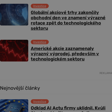
Investice
Globální akciové trhy zakončily
obchodní den ve znamení výrazné
rotace zpět do technologického
sektoru
Investice
Americké akcie zaznamenaly
výrazný výprodej, především v
technologickém sektoru
REKLAMA
Nejnovější články
Investice
Odklad AI Actu firmy uklidnil. Kvůli