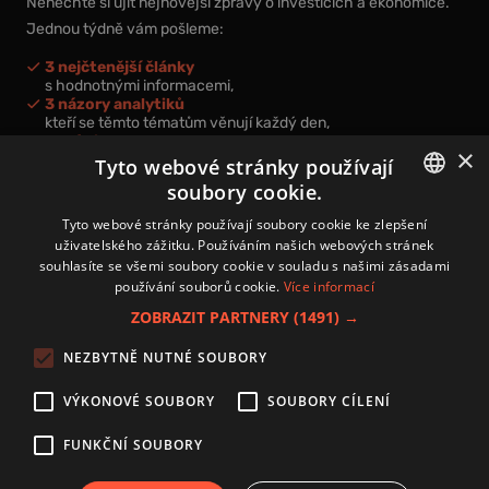
Nenechte si ujít nejnovější zprávy o investicích a ekonomice.
Jednou týdně vám pošleme:
3 nejčtenější články
s hodnotnými informacemi,
3 názory analytiků
kteří se těmto tématům věnují každý den,
nová videa a podcasty
×
k prohloubení vašich znalostí.
Tyto webové stránky používají
soubory cookie.
CZECH
Tyto webové stránky používají soubory cookie ke zlepšení
uživatelského zážitku. Používáním našich webových stránek
CZ
souhlasíte se všemi soubory cookie v souladu s našimi zásadami
Přihlášením k newsletteru vyjadřujete svůj souhlas s
podmínkami
používání souborů cookie.
Více informací
zpracování osobních údajů
.
ZOBRAZIT PARTNERY
(1491) →
Kontakt
NEZBYTNĚ NUTNÉ SOUBORY
Zásady používání souborů cookies
Zpracování osobních údajů
VÝKONOVÉ SOUBORY
SOUBORY CÍLENÍ
Autoři
Nastavení cookies
FUNKČNÍ SOUBORY