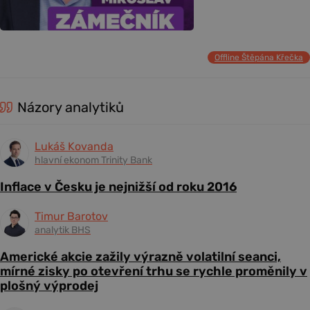
Offline Štěpána Křečka
Názory analytiků
Lukáš Kovanda
hlavní ekonom Trinity Bank
Inflace v Česku je nejnižší od roku 2016
Timur Barotov
analytik BHS
Americké akcie zažily výrazně volatilní seanci,
mírné zisky po otevření trhu se rychle proměnily v
plošný výprodej