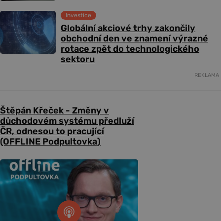
Investice
Globální akciové trhy zakončily
obchodní den ve znamení výrazné
rotace zpět do technologického
sektoru
REKLAMA
Štěpán Křeček - Změny v
důchodovém systému předluží
ČR, odnesou to pracující
(OFFLINE Podpultovka)