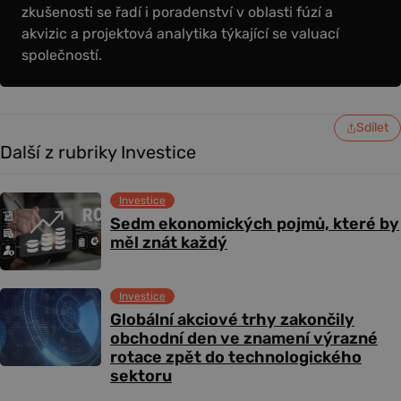
zkušenosti se řadí i poradenství v oblasti fúzí a
akvizic a projektová analytika týkající se valuací
společností.
Sdílet
Další z rubriky Investice
Investice
Sedm ekonomických pojmů, které by
měl znát každý
Investice
Globální akciové trhy zakončily
obchodní den ve znamení výrazné
rotace zpět do technologického
sektoru