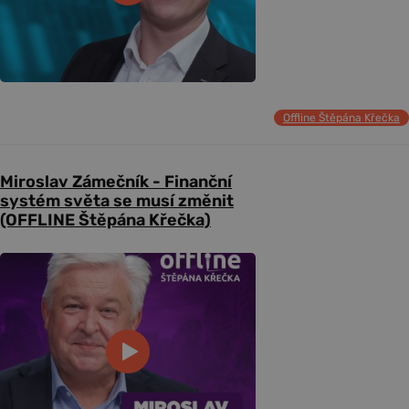
Offline Štěpána Křečka
Miroslav Zámečník - Finanční
systém světa se musí změnit
(OFFLINE Štěpána Křečka)