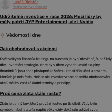
Lukáš Richtár
Redaktor investice.cz
Udržitelné investice v roce 2026: Mezi lídry by
měly patřit JYP Entertainment, ale i Nvidia
Vědomosti dne
Jak obchodovat s akciemi
Svět velkých financí a tradingu na burzách je nyní otevřenější, než kdy
dřív. Investiční strategie, které byly dříve výsadou malé skupiny
finančníků, jsou dnes přístupné každému, kdo si zřídí účet u brokera,
kterých je celá řada. Než se ale investor vrhne do světa obchodování
akcií, měl by znát základní termíny a principy.
Proč cena zlata stále roste?
Zlato je cenný kov, který provází lidstvo po tisíciletí. Vždy bylo
symbolem bohatství a napříč věky vždy dokázalo udržet svou