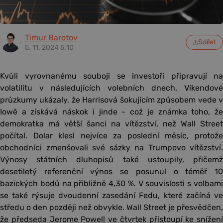
Timur Barotov
Sdílet
5. 11. 2024 5:10
Kvůli vyrovnanému souboji se investoři připravují na
volatilitu v následujících volebních dnech. Víkendové
průzkumy ukázaly, že Harrisová šokujícím způsobem vede v
Iowě a získává náskok i jinde - což je známka toho, že
demokratka má větší šanci na vítězství, než Wall Street
počítal. Dolar klesl nejvíce za poslední měsíc, protože
obchodníci zmenšovali své sázky na Trumpovo vítězství.
Výnosy státních dluhopisů také ustoupily, přičemž
desetiletý referenční výnos se posunul o téměř 10
bazických bodů na přibližně 4,30 %. V souvislosti s volbami
se také rýsuje dvoudenní zasedání Fedu, které začíná ve
středu o den později než obvykle. Wall Street je přesvědčen,
že předseda Jerome Powell ve čtvrtek přistoupí ke snížení