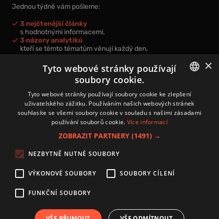
Jednou týdně vám pošleme:
3 nejčtenější články
s hodnotnými informacemi,
3 názory analytiků
kteří se těmto tématům věnují každý den,
nová videa a podcasty
×
k prohloubení vašich znalostí.
Tyto webové stránky používají
soubory cookie.
CZECH
Tyto webové stránky používají soubory cookie ke zlepšení
uživatelského zážitku. Používáním našich webových stránek
CZ
souhlasíte se všemi soubory cookie v souladu s našimi zásadami
Přihlášením k newsletteru vyjadřujete svůj souhlas s
podmínkami
používání souborů cookie.
Více informací
zpracování osobních údajů
.
ZOBRAZIT PARTNERY
(1491) →
Kontakt
NEZBYTNĚ NUTNÉ SOUBORY
Zásady používání souborů cookies
Zpracování osobních údajů
VÝKONOVÉ SOUBORY
SOUBORY CÍLENÍ
Autoři
Nastavení cookies
FUNKČNÍ SOUBORY
VŠE PŘIJMOUT
VŠE ODMÍTNOUT