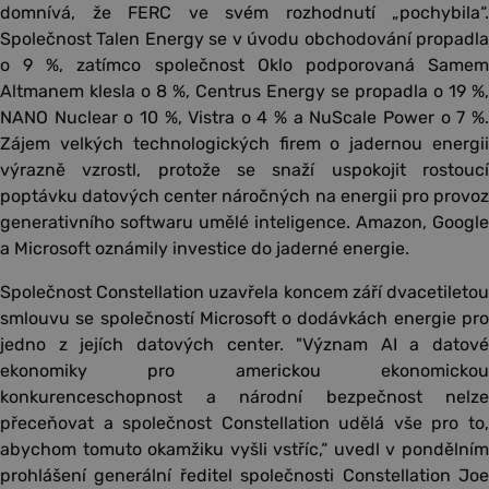
domnívá, že FERC ve svém rozhodnutí „pochybila“.
Společnost Talen Energy se v úvodu obchodování propadla
o 9 %, zatímco společnost Oklo podporovaná Samem
Altmanem klesla o 8 %, Centrus Energy se propadla o 19 %,
NANO Nuclear o 10 %, Vistra o 4 % a NuScale Power o 7 %.
Zájem velkých technologických firem o jadernou energii
výrazně vzrostl, protože se snaží uspokojit rostoucí
poptávku datových center náročných na energii pro provoz
generativního softwaru umělé inteligence. Amazon, Google
a Microsoft oznámily investice do jaderné energie.
Společnost Constellation uzavřela koncem září dvacetiletou
smlouvu se společností Microsoft o dodávkách energie pro
jedno z jejích datových center. "Význam AI a datové
ekonomiky pro americkou ekonomickou
konkurenceschopnost a národní bezpečnost nelze
přeceňovat a společnost Constellation udělá vše pro to,
abychom tomuto okamžiku vyšli vstříc,“ uvedl v pondělním
prohlášení generální ředitel společnosti Constellation Joe