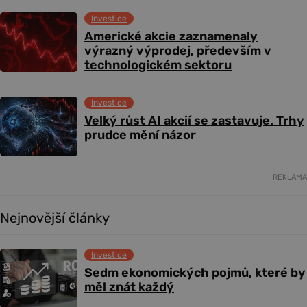
Investice
Americké akcie zaznamenaly
výrazný výprodej, především v
technologickém sektoru
Investice
Velký růst AI akcií se zastavuje. Trhy
prudce mění názor
REKLAMA
Nejnovější články
Investice
Sedm ekonomických pojmů, které by
měl znát každý