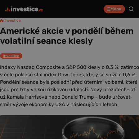
Menu
/
Investice
Americké akcie v pondělí během
volatilní seance klesly
Investice
Indexy Nasdaq Composite a S&P 500 klesly o 0,3 %, zatímco
v čele poklesů stál index Dow Jones, který se snížil o 0,6 %.
Pondělní seance byla poslední před úterními volbami, které
jsou pro trhy velkou rizikovou událostí. Nový prezident - ať
už Kamala Harrisová nebo Donald Trump - bude určovat
směr vývoje ekonomiky USA v následujících letech.