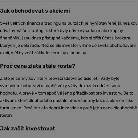
Jak obchodovat s akciemi
Svět velkých financí a tradingu na burzách je nyní otevřenější, než kdy
dřív. Investiční strategie, které byly dříve výsadou malé skupiny
finančníků, jsou dnes přístupné každému, kdo si zřídí účet u brokera,
kterých je celá řada. Než se ale investor vrhne do světa obchodování
akcií, měl by znát základní termíny a principy.
Proč cena zlata stále roste?
Zlato je cenný kov, který provází lidstvo po tisíciletí. Vždy bylo
symbolem bohatství a napříč věky vždy dokázalo udržet svou
hodnotu. A právě v tom spočívá jeho přitažlivost pro investory. Je to
aktivum, které dlouhodobě obstálo přes všechny krize a ekonomické
turbulence. Proč je zlato dobrá investice a proč jeho cena dlouhodobě
roste?
Jak začít investovat