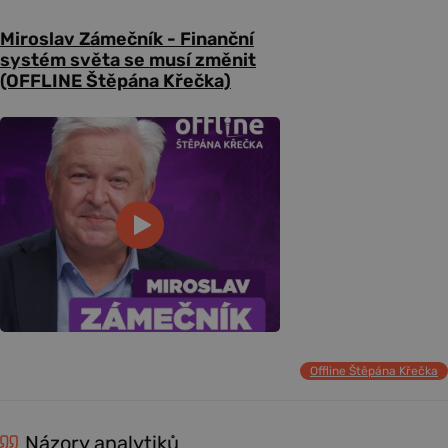
Miroslav Zámečník - Finanční
systém světa se musí změnit
(OFFLINE Štěpána Křečka)
Offline Štěpána Křečka
Názory analytiků