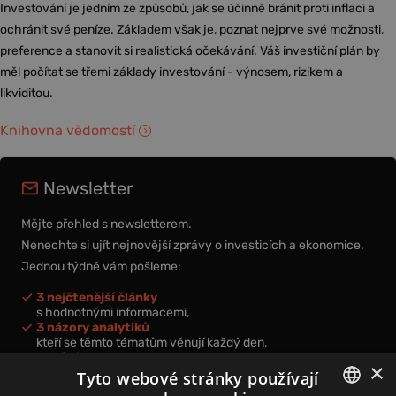
Investování je jedním ze způsobů, jak se účinně bránit proti inflaci a
ochránit své peníze. Základem však je, poznat nejprve své možnosti,
preference a stanovit si realistická očekávání. Váš investiční plán by
měl počítat se třemi základy investování - výnosem, rizikem a
likviditou.
Knihovna vědomostí
Newsletter
Mějte přehled s newsletterem.
Nenechte si ujít nejnovější zprávy o investicích a ekonomice.
Jednou týdně vám pošleme:
3 nejčtenější články
s hodnotnými informacemi,
3 názory analytiků
kteří se těmto tématům věnují každý den,
nová videa a podcasty
×
k prohloubení vašich znalostí.
Tyto webové stránky používají