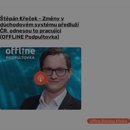
Štěpán Křeček - Změny v
důchodovém systému předluží
ČR, odnesou to pracující
(OFFLINE Podpultovka)
Offline Štěpána Křečka