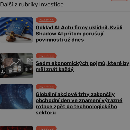
Další z rubriky Investice
Investice
Odklad AI Actu firmy uklidnil. Kvůli
Shadow AI přitom porušují
povinnosti už dnes
Investice
Sedm ekonomických pojmů, které by
měl znát každý
Investice
Globální akciové trhy zakončily
obchodní den ve znamení výrazné
rotace zpět do technologického
sektoru
Investice