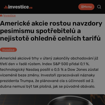
Menu
/
Investice
Americké akcie rostou navzdory
pesimismu spotřebitelů a
nejistotě ohledně celních tarifů
Investice
Americké akciové trhy v úterý zakončily obchodování již
třetí den v řadě růstem. Index S&P 500 přidal 0,1 %,
technologický Nasdaq posílil o 0,5 % a Dow Jones zůstal
víceméně beze změny. Investoři zpracovávali náznaky
prezidenta Trumpa, že plánované cla s účinností od 2.
dubna nemusí být tak plošná, jak se původně obávalo.