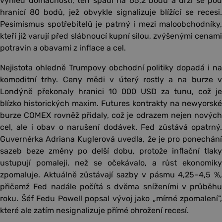
výhled domácností, ten spadl na 65,2 bodu a drží se pod
hranicí 80 bodů, jež obvykle signalizuje blížící se recesi.
Pesimismus spotřebitelů je patrný i mezi maloobchodníky,
kteří již varují před slábnoucí kupní silou, zvýšenými cenami
potravin a obavami z inflace a cel.
Nejistota ohledně Trumpovy obchodní politiky dopadá i na
komoditní trhy. Ceny mědi v úterý rostly a na burze v
Londýně překonaly hranici 10 000 USD za tunu, což je
blízko historických maxim. Futures kontrakty na newyorské
burze COMEX rovněž přidaly, což je odrazem nejen nových
cel, ale i obav o narušení dodávek. Fed zůstává opatrný.
Guvernérka Adriana Kuglerová uvedla, že je pro ponechání
sazeb beze změny po delší dobu, protože inflační tlaky
ustupují pomaleji, než se očekávalo, a růst ekonomiky
zpomaluje. Aktuálně zůstávají sazby v pásmu 4,25–4,5 %,
přičemž Fed nadále počítá s dvěma sníženími v průběhu
roku. Šéf Fedu Powell popsal vývoj jako „mírné zpomalení“,
které ale zatím nesignalizuje přímé ohrožení recesí.