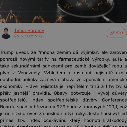
Timur Barotov
Sdílet
26. 3. 2025 9:12
Trump uvedl, že "mnoha zemím dá výjimku", ale zároveň
pohrozil novými tarify na farmaceutické výrobky, auta a
také sekundárními sankcemi pro země dovážející ropu a
plyn z Venezuely. Vzhledem k rostoucí nejistotě okolo
obchodní politiky zaznívá i obava ze zpomalení americké
ekonomiky. Právě nejistota je nepřítelem trhů a trhy by si
přály jasnější pravidla. Obavy potvrzuje i vývoj důvěry
spotřebitelů. Index spotřebitelské důvěry Conference
Boardu spadl v březnu na 92,9 bodu z únorových 100,1, což
je nejnižší úroveň za poslední čtyři roky. Ještě horší výhled
přinesl tzv. index očekávání, který hodnotí krátkodobý