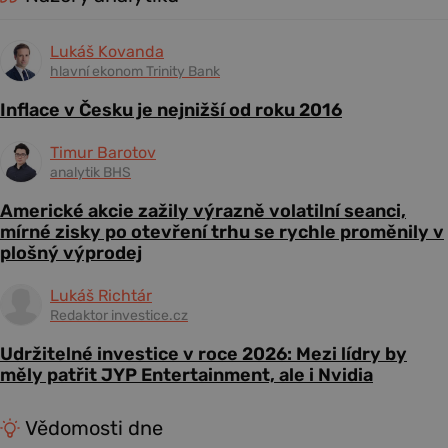
Lukáš Kovanda
hlavní ekonom Trinity Bank
Inflace v Česku je nejnižší od roku 2016
Timur Barotov
analytik BHS
Americké akcie zažily výrazně volatilní seanci,
mírné zisky po otevření trhu se rychle proměnily v
plošný výprodej
Lukáš Richtár
Redaktor investice.cz
Udržitelné investice v roce 2026: Mezi lídry by
měly patřit JYP Entertainment, ale i Nvidia
Vědomosti dne