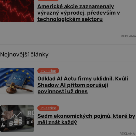
Americké akcie zaznamenaly
výrazný výprodej, především v
technologickém sektoru
REKLAMA
Nejnovější články
Investice
Odklad AI Actu firmy uklidnil. Kvůli
Shadow AI přitom porušují
povinnosti už dnes
Investice
Sedm ekonomických pojmů, které by
měl znát každý
REKLAMA