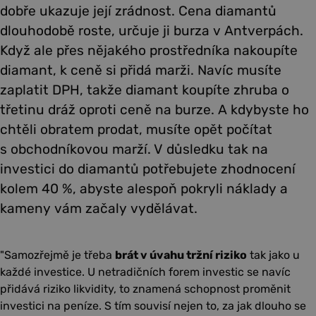
dobře ukazuje její zrádnost. Cena diamantů
dlouhodobě roste, určuje ji burza v Antverpách.
Když ale přes nějakého prostředníka nakoupíte
diamant, k ceně si přidá marži. Navíc musíte
zaplatit DPH, takže diamant koupíte zhruba o
třetinu dráž oproti ceně na burze. A kdybyste ho
chtěli obratem prodat, musíte opět počítat
s obchodníkovou marží. V důsledku tak na
investici do diamantů potřebujete zhodnocení
kolem 40 %, abyste alespoň pokryli náklady a
kameny vám začaly vydělávat.
Samozřejmě je třeba
brát v úvahu tržní riziko
tak jako u
každé investice. U netradičních forem investic se navíc
přidává riziko likvidity, to znamená schopnost proměnit
investici na peníze. S tím souvisí nejen to, za jak dlouho se