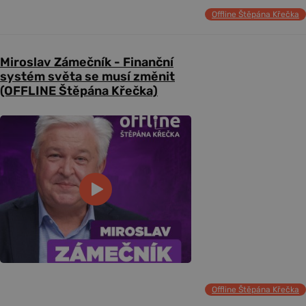
Offline Štěpána Křečka
Miroslav Zámečník - Finanční
systém světa se musí změnit
(OFFLINE Štěpána Křečka)
Offline Štěpána Křečka