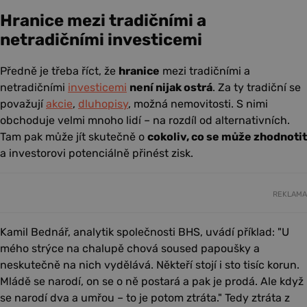
Hranice mezi tradičními a
netradičními investicemi
Předně je třeba říct, že
hranice
mezi tradičními a
netradičními
investicemi
není nijak ostrá
. Za ty tradiční se
považují
akcie
,
dluhopisy
, možná nemovitosti. S nimi
obchoduje velmi mnoho lidí – na rozdíl od alternativních.
Tam pak může jít skutečně o
cokoliv, co se může zhodnotit
a investorovi potenciálně přinést zisk.
REKLAMA
Kamil Bednář, analytik společnosti BHS, uvádí příklad:
U
mého strýce na chalupě chová soused papoušky a
neskutečně na nich vydělává. Někteří stojí i sto tisíc korun.
Mládě se narodí, on se o ně postará a pak je prodá. Ale když
se narodí dva a umřou – to je potom ztráta.
Tedy ztráta z