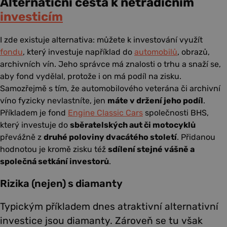
Alternaticní cesta k netradičním
investicím
I zde existuje alternativa: můžete k investování využít
fondu
, který investuje například do
automobilů
, obrazů,
archivních vín. Jeho správce má znalosti o trhu a snaží se,
aby fond vydělal, protože i on má podíl na zisku.
Samozřejmě s tím, že automobilového veterána či archivní
víno fyzicky nevlastníte, jen
máte v držení jeho podíl
.
Příkladem je fond
Engine Classic Cars
společnosti BHS,
který investuje do
sběratelských aut či motocyklů
převážně z
druhé poloviny dvacátého století
. Přidanou
hodnotou je kromě zisku též
sdílení stejné vášně a
společná setkání investorů
.
Rizika (nejen) s diamanty
Typickým příkladem dnes atraktivní alternativní
investice jsou diamanty. Zároveň se tu však