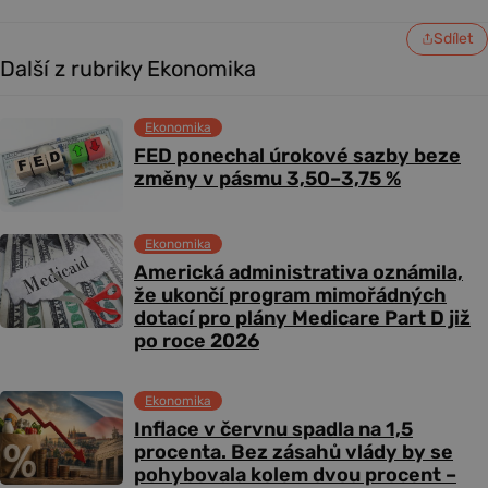
Sdílet
Další z rubriky Ekonomika
Ekonomika
FED ponechal úrokové sazby beze
změny v pásmu 3,50–3,75 %
Ekonomika
Americká administrativa oznámila,
že ukončí program mimořádných
dotací pro plány Medicare Part D již
po roce 2026
Ekonomika
Inflace v červnu spadla na 1,5
procenta. Bez zásahů vlády by se
pohybovala kolem dvou procent –