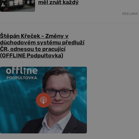
měl znát každý
REKLAMA
Štěpán Křeček - Změny v
důchodovém systému předluží
ČR, odnesou to pracující
(OFFLINE Podpultovka)