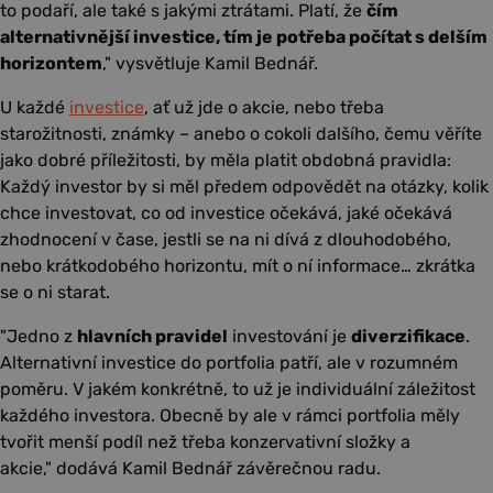
to podaří, ale také s jakými ztrátami. Platí, že
čím
alternativnější investice, tím je potřeba počítat s delším
horizontem
,
vysvětluje Kamil Bednář.
U každé
investice
, ať už jde o akcie, nebo třeba
starožitnosti, známky – anebo o cokoli dalšího, čemu věříte
jako dobré příležitosti, by měla platit obdobná pravidla:
Každý investor by si měl předem odpovědět na otázky, kolik
chce investovat, co od investice očekává, jaké očekává
zhodnocení v čase, jestli se na ni dívá z dlouhodobého,
nebo krátkodobého horizontu, mít o ní informace… zkrátka
se o ni starat.
Jedno z
hlavních pravidel
investování je
diverzifikace
.
Alternativní investice do portfolia patří, ale v rozumném
poměru. V jakém konkrétně, to už je individuální záležitost
každého investora. Obecně by ale v rámci portfolia měly
tvořit menší podíl než třeba konzervativní složky a
akcie,
dodává Kamil Bednář závěrečnou radu.