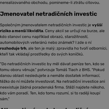
nerealizovaného obchodu, pomineme-li ztrátu citovou.
Jmenovatel netradičních investic
Společným jmenovatelem netradičních investic je
vyšší
riziko a menší likvidita
. Ceny akcií se určují na burze, ale
kdo stanoví cenu například obrazů, starožitností,
automobilových veteránů nebo známek? I zde o ní
rozhoduje trh
, ale ten je malý; zpravidla ho tvoří odborníci,
kteří tak vkládají prostředky do svých koníčků.
Do netradičních investic by měl dávat peníze ten, kdo se
tomu oboru věnuje,
potvrzuje Tomáš Tlach z BHS.
Pokud
danou oblast nesledujete a nemáte dostatek informací,
těžko do ní můžete investovat. Na netradiční investice ani
neexistuje žádná poradenská firma. Stěží najdete někoho,
kdo vám poradí. Ten, kdo tomu rozumí, si to raději koupí
sám.