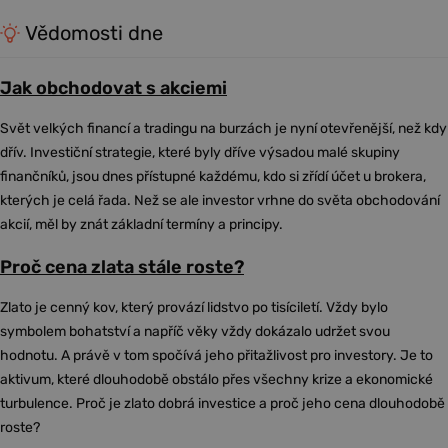
Vědomosti dne
Jak obchodovat s akciemi
Svět velkých financí a tradingu na burzách je nyní otevřenější, než kdy
dřív. Investiční strategie, které byly dříve výsadou malé skupiny
finančníků, jsou dnes přístupné každému, kdo si zřídí účet u brokera,
kterých je celá řada. Než se ale investor vrhne do světa obchodování
akcií, měl by znát základní termíny a principy.
Proč cena zlata stále roste?
Zlato je cenný kov, který provází lidstvo po tisíciletí. Vždy bylo
symbolem bohatství a napříč věky vždy dokázalo udržet svou
hodnotu. A právě v tom spočívá jeho přitažlivost pro investory. Je to
aktivum, které dlouhodobě obstálo přes všechny krize a ekonomické
turbulence. Proč je zlato dobrá investice a proč jeho cena dlouhodobě
roste?