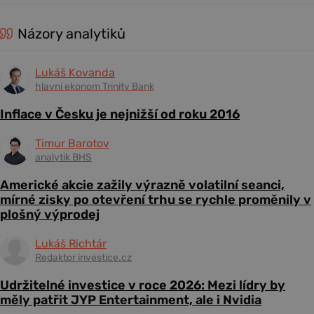
Názory analytiků
Lukáš Kovanda
hlavní ekonom Trinity Bank
Inflace v Česku je nejnižší od roku 2016
Timur Barotov
analytik BHS
Americké akcie zažily výrazně volatilní seanci,
mírné zisky po otevření trhu se rychle proměnily v
plošný výprodej
Lukáš Richtár
Redaktor investice.cz
Udržitelné investice v roce 2026: Mezi lídry by
měly patřit JYP Entertainment, ale i Nvidia