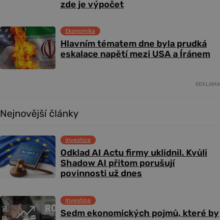
zde je výpočet
Ekonomika
Hlavním tématem dne byla prudká
eskalace napětí mezi USA a Íránem
REKLAMA
Nejnovější články
Investice
Odklad AI Actu firmy uklidnil. Kvůli
Shadow AI přitom porušují
povinnosti už dnes
Investice
Sedm ekonomických pojmů, které by