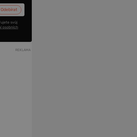
ujete svůj
í osobních
REKLAMA