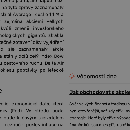
 svého plánu, ale napětí mezi
i na tyto zprávy zaznamenaly
trial Average klesl o 1,1 % a
y zejména akciemi velkých
 kvůli změně investorského
ologických gigantů, ztratila
ečné zotavení díky vyjádření
ad ale zaznamenaly akcie
 a stáhly dolů celý index Dow
u cestovního ruchu, Delta Air
poklesu poptávky po letecké
Vědomosti dne
e
Jak obchodovat s akcie
ející ekonomická data, která
Svět velkých financí a tradingu 
anky (Fed). Ve středu bude
nyní otevřenější, než kdy dřív. In
rý bude klíčovým ukazatelem
strategie, které byly dříve výsa
í meziroční pokles inflace na
finančníků, jsou dnes přístupné 