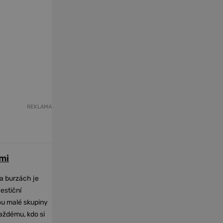
REKLAMA
mi
na burzách je
vestiční
dou malé skupiny
každému, kdo si