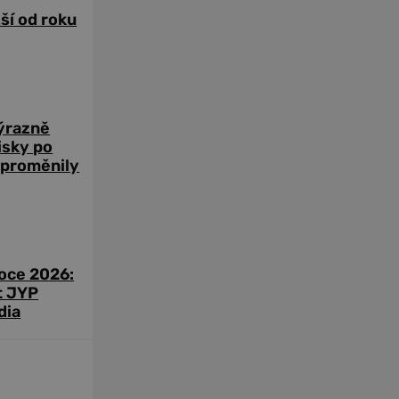
žší od roku
výrazně
zisky po
 proměnily
roce 2026:
t JYP
dia