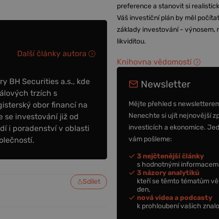
preference a stanovit si realisti
Váš investiční plán by měl počítat
základy investování - výnosem, r
likviditou.
Další články autora
Knihovna vědomostí
y BH Securities a.s., kde
Newsletter
álových trzích s
Mějte přehled s newslettere
sterský obor financí na
Nenechte si ujít nejnovější z
 se investování již od
investicích a ekonomice. Je
dí i poradenství v oblasti
vám pošleme:
olečností.
3 nejčtenější články
s hodnotnými informacemi
3 názory analytiků
kteří se těmto tématům vě
Sdílet
den,
nová videa a podcasty
k prohloubení vašich znalo