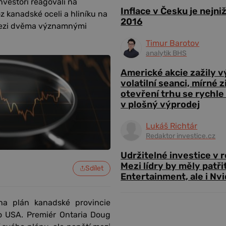
nvestoři reagovali na
Inflace v Česku je nejni
 kanadské oceli a hliníku na
2016
 mezi dvěma významnými
Timur Barotov
analytik BHS
Americké akcie zažily 
volatilní seanci, mírné 
otevření trhu se rychle
v plošný výprodej
Lukáš Richtár
Redaktor investice.cz
Udržitelné investice v 
Mezi lídry by měly patři
Sdílet
Entertainment, ale i Nvi
na plán kanadské provincie
o USA. Premiér Ontaria Doug