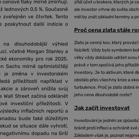
 cenové tlaky mírně zmírňují.
zřídí účet u brokera, kterých je c
než lednových 0,5 %. Současně
ale investor vrhne do světa obch
 zveřejněn ve čtvrtek. Tento
měl by znát základní termíny a pr
 poskytnout další indicie o
Proč cena zlata stále r
Zlato je cenný kov, který provází 
é na dlouhodobější výhled
tisíciletí. Vždy bylo symbolem bo
ucí, včetně Morgan Stanley a
věky vždy dokázalo udržet svou 
cké ekonomiky pro rok 2025.
právě v tom spočívá jeho přitažli
 Sachs mírně optimističtěji
investory. Je to aktivum, které 
u je změna v investorském
obstálo přes všechny krize a ek
dá příležitosti například v
turbulence. Proč je zlato dobrá i
kcie a zároveň snížila svůj
jeho cena dlouhodobě roste?
e Wall Street začíná odklánět
investiční příležitosti. V
Jak začít investovat
ýsledky inflačních reportů a
Kanadou bude také důležitým
Investování je jedním ze způsobů
okud se situace dále vyhrotí,
bránit proti inflaci a ochránit své
 negativnímu dopadu na širší
Základem však je, poznat nejprv