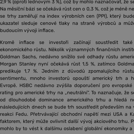
2,9 % (oproti lednovým 3 %), což by mohlo naznačovat, že se
Na měsíční bázi se očekává růst cen o 0,3 %, což je méně 
se trhy zaměřují na index výrobních cen (PPI), který bude
ukazatel sleduje cenové tlaky na straně výrobců a může
budoucím vývoji inflace.
Kromě inflace se investoři začínají soustředit tak
ekonomického růstu. Několik významných finančních instit
Goldman Sachs, nedávno snížilo své odhady růstu ameri
Morgan Stanley nyní očekává růst 1,5 %, zatímco Goldman
predikuje 1,7 %. Jedním z důvodů zpomalujícího růst
sentimentu, mnoho investorů opouští americký trh a hle
Evropě. HSBC nedávno zvýšila doporučení pro evropské a
rating pro americké trhy na „neutrální“. To naznačuje, že s
od dlouhodobé dominance amerického trhu a hledá nové 
následujících dnech se bude trh soustředit především na v
reakci Fedu. Přetrvávající obchodní napětí mezi USA a 
faktorem, který může ovlivnit další vývoj akciového trhu. P
mohlo by to vést k dalšímu oslabení globální ekonomiky a