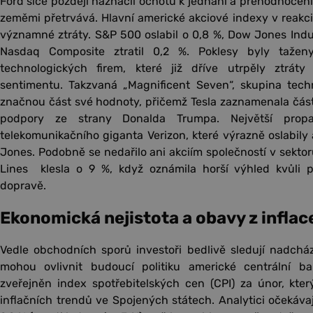
Ford sice později naznačil ochotu k jednání a přehodnocení
zeměmi přetrvává. Hlavní americké akciové indexy v reakc
významné ztráty. S&P 500 oslabil o 0,8 %, Dow Jones Indus
Nasdaq Composite ztratil 0,2 %. Poklesy byly tažen
technologických firem, které již dříve utrpěly ztráty
sentimentu. Takzvaná „Magnificent Seven“, skupina techn
značnou část své hodnoty, přičemž Tesla zaznamenala část
podpory ze strany Donalda Trumpa. Největší prop
telekomunikačního giganta Verizon, které výrazně oslabily
Jones. Podobně se nedařilo ani akciím společností v sektor
Lines klesla o 9 %, když oznámila horší výhled kvůli 
dopravě.
Ekonomická nejistota a obavy z inflac
Vedle obchodních sporů investoři bedlivě sledují nadcház
mohou ovlivnit budoucí politiku americké centrální b
zveřejněn index spotřebitelských cen (CPI) za únor, kte
inflačních trendů ve Spojených státech. Analytici očekávaj