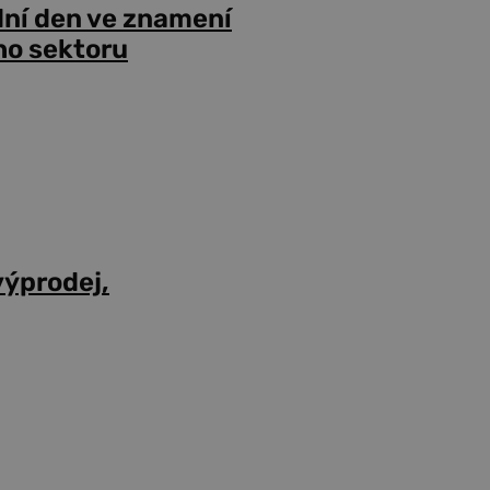
dní den ve znamení
ho sektoru
výprodej,