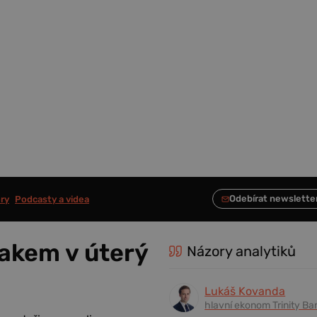
ry
Podcasty a videa
lakem v úterý
Názory analytiků
Lukáš Kovanda
hlavní ekonom Trinity Ba