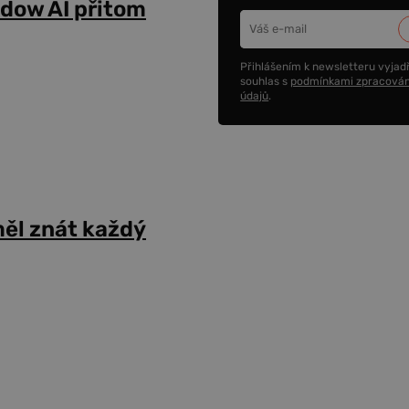
adow AI přitom
Přihlášením k newsletteru vyjadř
souhlas s
podmínkami zpracován
údajů
.
ěl znát každý