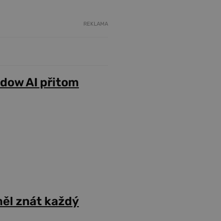
REKLAMA
adow AI přitom
ěl znát každý