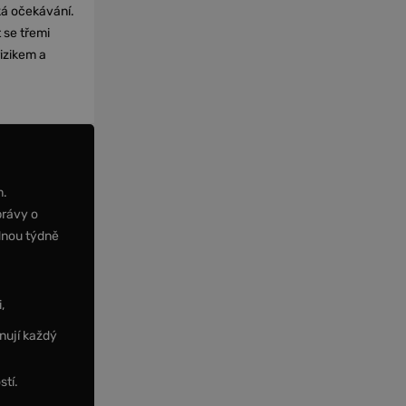
cká očekávání.
 se třemi
izikem a
m.
právy o
dnou týdně
,
nují každý
stí.