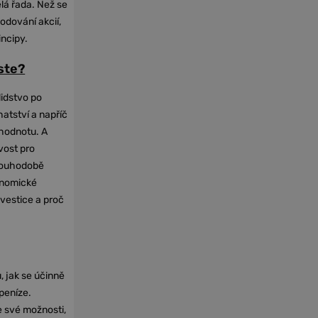
elá řada. Než se
odování akcií,
incipy.
oste?
lidstvo po
hatství a napříč
hodnotu. A
vost pro
dlouhodobě
onomické
nvestice a proč
, jak se účinně
 peníze.
e své možnosti,