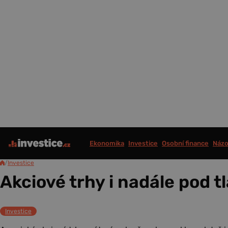
Ekonomika
Investice
Osobní finance
Názo
/
Investice
Akciové trhy i nadále pod t
Investice