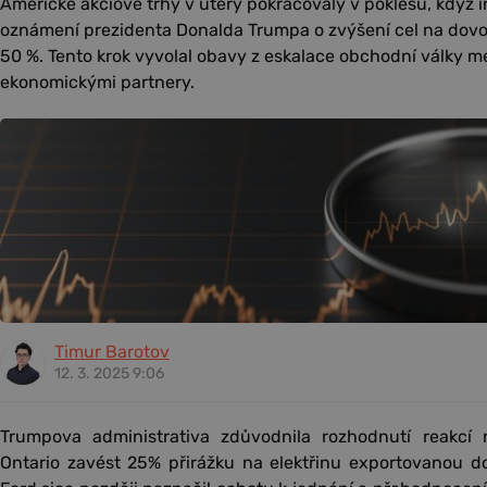
Americké akciové trhy v úterý pokračovaly v poklesu, když i
oznámení prezidenta Donalda Trumpa o zvýšení cel na dovoz
50 %. Tento krok vyvolal obavy z eskalace obchodní války
ekonomickými partnery.
Timur Barotov
12. 3. 2025 9:06
Trumpova administrativa zdůvodnila rozhodnutí reakcí 
Ontario zavést 25% přirážku na elektřinu exportovanou d