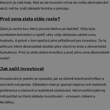
kterých je celá řada. Než se ale investor vrhne do světa obchodování
akcií, měl by znát základní termíny a principy.
Proč cena zlata stále roste?
Zlato je cenný kov, který provází lidstvo po tisíciletí. Vždy bylo
symbolem bohatství a napříč věky vždy dokázalo udržet svou
hodnotu. A právě v tom spočívá jeho přitažlivost pro investory. Je to
aktivum, které dlouhodobě obstálo přes všechny krize a ekonomické
turbulence. Proč je zlato dobrá investice a proč jeho cena dlouhodobě
roste?
Jak začít investovat
Investování je jedním ze způsobů, jak se účinně bránit proti inflaci a
ochránit své peníze. Základem však je, poznat nejprve své možnosti,
preference a stanovit si realistická očekávání. Váš investiční plán by
měl počítat se třemi základy investování - výnosem, rizikem a
likviditou.