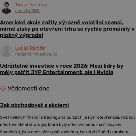
Timur Barotov
analytik BHS
Americké akcie zažily výrazně volatilní seanci,
mírné zisky po otevření trhu se rychle proměnily v
plošný výprodej
Lukáš Richtár
Redaktor investice.cz
Udržitelné investice v roce 2026: Mezi lídry by
měly patřit JYP Entertainment, ale i Nvidia
Vědomosti dne
Jak obchodovat s akciemi
Svět velkých financí a tradingu na burzách je nyní otevřenější, než kdy
dřív. Investiční strategie, které byly dříve výsadou malé skupiny
finančníků, jsou dnes přístupné každému, kdo si zřídí účet u brokera,