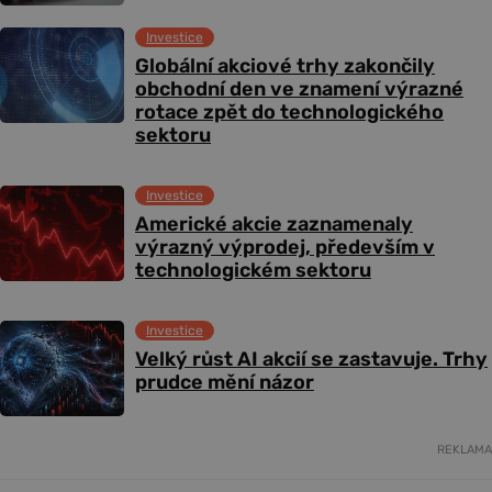
Investice
Globální akciové trhy zakončily
obchodní den ve znamení výrazné
rotace zpět do technologického
sektoru
Investice
Americké akcie zaznamenaly
výrazný výprodej, především v
technologickém sektoru
Investice
Velký růst AI akcií se zastavuje. Trhy
prudce mění názor
REKLAMA