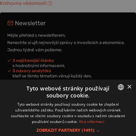
Knihovna vědomostí
Newsletter
Mějte přehled s newsletterem.
Nenechte si ujít nejnovější zprávy o investicích a ekonomice.
Jednou týdně vám pošleme:
3 nejčtenější články
s hodnotnými informacemi,
3 názory analytiků
kteří se těmto tématům věnují každý den,
nová videa a podcasty
×
k prohloubení vašich znalostí.
Tyto webové stránky používají
soubory cookie.
CZECH
Tyto webové stránky používají soubory cookie ke zlepšení
uživatelského zážitku. Používáním našich webových stránek
CZ
souhlasíte se všemi soubory cookie v souladu s našimi zásadami
Přihlášením k newsletteru vyjadřujete svůj souhlas s
podmínkami
používání souborů cookie.
Více informací
zpracování osobních údajů
.
ZOBRAZIT PARTNERY
(1491) →
Kontakt