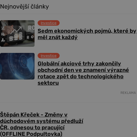
Nejnovější články
Investice
Sedm ekonomických pojmů, které by
měl znát každý
Investice
Globální akciové trhy zakončily
obchodní den ve znamení výrazné
rotace zpět do technologického
sektoru
REKLAMA
Štěpán Křeček - Změny v
důchodovém systému předluží
ČR, odnesou to pracující
(OFFLINE Podpultovka)