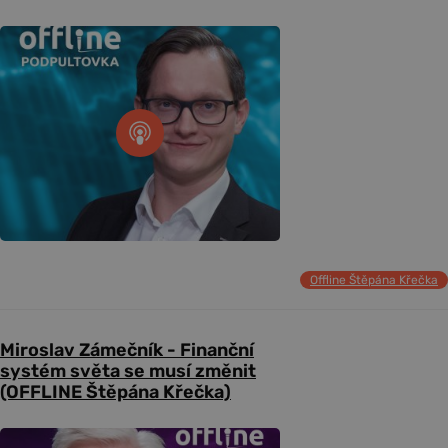
Offline Štěpána Křečka
Miroslav Zámečník - Finanční
systém světa se musí změnit
(OFFLINE Štěpána Křečka)