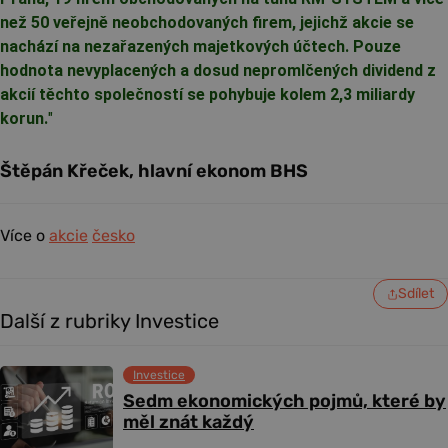
než 50 veřejně neobchodovaných firem, jejichž akcie se
nachází na nezařazených majetkových účtech. Pouze
hodnota nevyplacených a dosud nepromlčených dividend z
akcií těchto společností se pohybuje kolem 2,3 miliardy
korun.
"
Štěpán Křeček, hlavní ekonom BHS
Více o
akcie
česko
Sdílet
Další z rubriky Investice
Investice
Sedm ekonomických pojmů, které by
měl znát každý