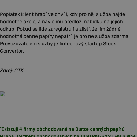
Poplatek klient hradí ve chvíli, kdy pro něj služba najde
hodnotné akcie, a navíc mu předloží nabídku na jejich
odkup. Pokud se lidé zaregistrují a zjistí, že jim žádné
hodnotné cenné papíry nepatří, je pro ně služba zdarma.
Provozovatelem služby je fintechový startup Stock
Convertor.
Zdroj: ČTK
"
Existují 4 firmy obchodované na Burze cenných papírů
Praha, 19 firem obchodovaných na tuhu RM-SYSTÉM a více