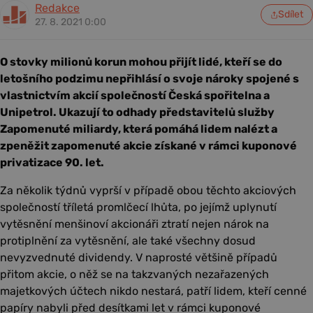
Redakce
Sdílet
27. 8. 2021 0:00
O stovky milionů korun mohou přijít lidé, kteří se do
letošního podzimu nepřihlásí o svoje nároky spojené s
vlastnictvím akcií společností Česká spořitelna a
Unipetrol. Ukazují to odhady představitelů služby
Zapomenuté miliardy, která pomáhá lidem nalézt a
zpeněžit zapomenuté akcie získané v rámci kuponové
privatizace 90. let.
Za několik týdnů vyprší v případě obou těchto akciových
společností tříletá promlčecí lhůta, po jejímž uplynutí
vytěsnění menšinoví akcionáři ztratí nejen nárok na
protiplnění za vytěsnění, ale také všechny dosud
nevyzvednuté dividendy. V naprosté většině případů
přitom akcie, o něž se na takzvaných nezařazených
majetkových účtech nikdo nestará, patří lidem, kteří cenné
papíry nabyli před desítkami let v rámci kuponové