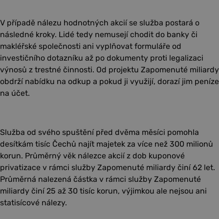
V případě nálezu hodnotných akcií se služba postará o
následné kroky. Lidé tedy nemusejí chodit do banky či
makléřské společnosti ani vyplňovat formuláře od
investičního dotazníku až po dokumenty proti legalizaci
výnosů z trestné činnosti. Od projektu Zapomenuté miliardy
obdrží nabídku na odkup a pokud ji využijí, dorazí jim peníze
na účet.
Služba od svého spuštění před dvěma měsíci pomohla
desítkám tisíc Čechů najít majetek za více než 300 milionů
korun. Průměrný věk nálezce akcií z dob kuponové
privatizace v rámci služby Zapomenuté miliardy činí 62 let.
Průměrná nalezená částka v rámci služby Zapomenuté
miliardy činí 25 až 30 tisíc korun, výjimkou ale nejsou ani
statisícové nálezy.