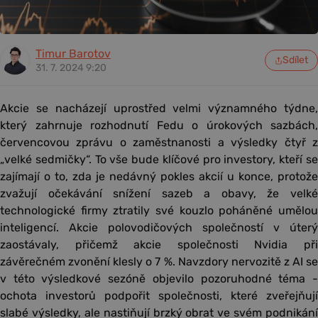
Timur Barotov
Sdílet
31. 7. 2024 9:20
Akcie se nacházejí uprostřed velmi významného týdne,
který zahrnuje rozhodnutí Fedu o úrokových sazbách,
červencovou zprávu o zaměstnanosti a výsledky čtyř z
„velké sedmičky“. To vše bude klíčové pro investory, kteří se
zajímají o to, zda je nedávný pokles akcií u konce, protože
zvažují očekávání snížení sazeb a obavy, že velké
technologické firmy ztratily své kouzlo poháněné umělou
inteligencí. Akcie polovodičových společností v úterý
zaostávaly, přičemž akcie společnosti Nvidia při
závěrečném zvonění klesly o 7 %. Navzdory nervozitě z AI se
v této výsledkové sezóně objevilo pozoruhodné téma -
ochota investorů podpořit společnosti, které zveřejňují
slabé výsledky, ale nastiňují brzký obrat ve svém podnikání