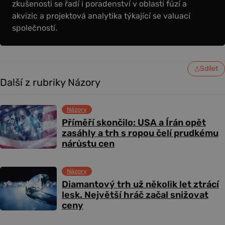
zkušenosti se řadí i poradenství v oblasti fúzí a
akvizic a projektová analytika týkající se valuací
společností.
Sdílet
Další z rubriky Názory
Názory
Příměří skončilo: USA a Írán opět
zasáhly a trh s ropou čelí prudkému
nárůstu cen
Názory
Diamantový trh už několik let ztrácí
lesk. Největší hráč začal snižovat
ceny