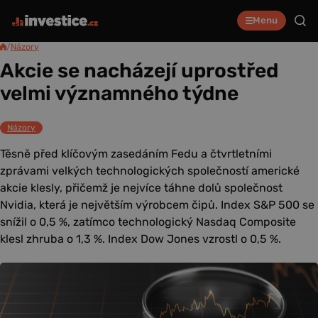
Menu
/
Názory
Akcie se nacházejí uprostřed
velmi významného týdne
Názory
Těsně před klíčovým zasedáním Fedu a čtvrtletními
zprávami velkých technologických společností americké
akcie klesly, přičemž je nejvíce táhne dolů společnost
Nvidia, která je největším výrobcem čipů. Index S&P 500 se
snížil o 0,5 %, zatímco technologický Nasdaq Composite
klesl zhruba o 1,3 %. Index Dow Jones vzrostl o 0,5 %.