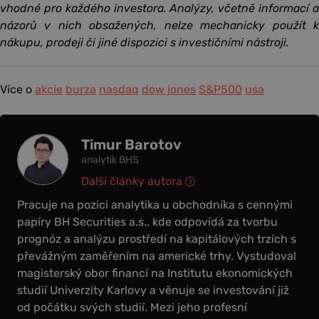
vhodné pro každého investora. Analýzy, včetně informací a
názorů v nich obsažených, nelze mechanicky použít k
nákupu, prodeji či jiné dispozici s investičními nástroji.
Více o
akcie
burza
nasdaq
dow jones
S&P500
usa
Timur Barotov
analytik BHS
Další články autora
Pracuje na pozici analytika u obchodníka s cennými
papíry BH Securities a.s., kde odpovídá za tvorbu
prognóz a analýzu prostředí na kapitálových trzích s
převážným zaměřením na americké trhy. Vystudoval
magisterský obor financí na Institutu ekonomických
studií Univerzity Karlovy a věnuje se investování již
od počátku svých studií. Mezi jeho profesní