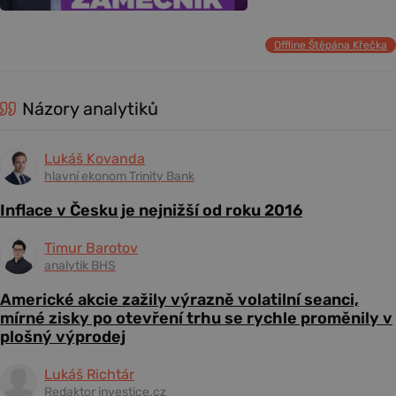
Offline Štěpána Křečka
Názory analytiků
Lukáš Kovanda
hlavní ekonom Trinity Bank
Inflace v Česku je nejnižší od roku 2016
Timur Barotov
analytik BHS
Americké akcie zažily výrazně volatilní seanci,
mírné zisky po otevření trhu se rychle proměnily v
plošný výprodej
Lukáš Richtár
Redaktor investice.cz