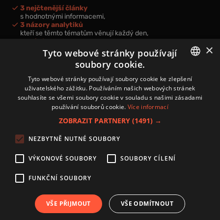
3 nejčtenější články
s hodnotnými informacemi,
3 názory analytiků
kteří se těmto tématům věnují každý den,
nová videa a podcasty
×
k prohloubení vašich znalostí.
Tyto webové stránky používají
soubory cookie.
CZECH
Tyto webové stránky používají soubory cookie ke zlepšení
uživatelského zážitku. Používáním našich webových stránek
CZ
souhlasíte se všemi soubory cookie v souladu s našimi zásadami
Přihlášením k newsletteru vyjadřujete svůj souhlas s
podmínkami
používání souborů cookie.
Více informací
zpracování osobních údajů
.
ZOBRAZIT PARTNERY
(1491) →
Kontakt
NEZBYTNĚ NUTNÉ SOUBORY
Zásady používání souborů cookies
Zpracování osobních údajů
VÝKONOVÉ SOUBORY
SOUBORY CÍLENÍ
Autoři
Nastavení cookies
FUNKČNÍ SOUBORY
VŠE PŘIJMOUT
VŠE ODMÍTNOUT
Copyright 2024 © Investice.cz. Všechna práva vyhrazena.