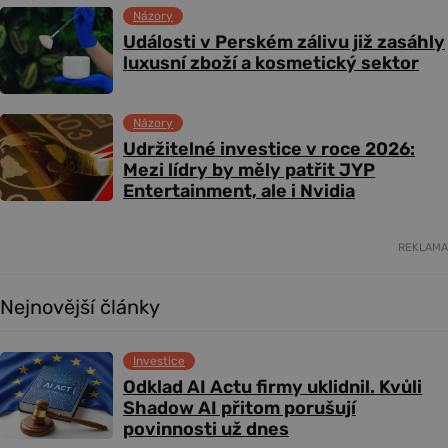
Názory
Události v Perském zálivu již zasáhly
luxusní zboží a kosmetický sektor
Názory
Udržitelné investice v roce 2026:
Mezi lídry by měly patřit JYP
Entertainment, ale i Nvidia
REKLAMA
Nejnovější články
Investice
Odklad AI Actu firmy uklidnil. Kvůli
Shadow AI přitom porušují
povinnosti už dnes