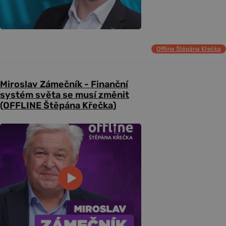
Offline Štěpána Křečka
Miroslav Zámečník - Finanční
systém světa se musí změnit
(OFFLINE Štěpána Křečka)