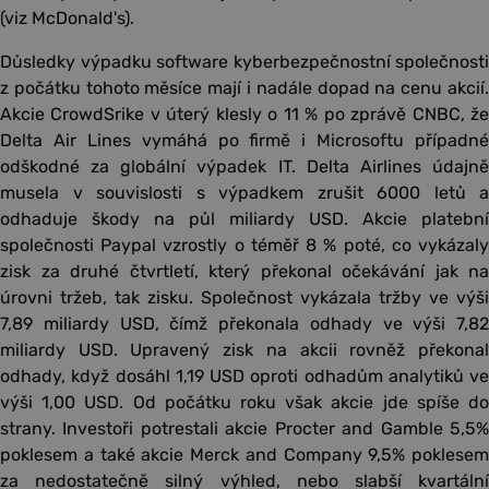
(viz McDonald's).
Důsledky výpadku software kyberbezpečnostní společnosti
z počátku tohoto měsíce mají i nadále dopad na cenu akcií.
Akcie CrowdSrike v úterý klesly o 11 % po zprávě CNBC, že
Delta Air Lines vymáhá po firmě i Microsoftu případné
odškodné za globální výpadek IT. Delta Airlines údajně
musela v souvislosti s výpadkem zrušit 6000 letů a
odhaduje škody na půl miliardy USD. Akcie platební
společnosti Paypal vzrostly o téměř 8 % poté, co vykázaly
zisk za druhé čtvrtletí, který překonal očekávání jak na
úrovni tržeb, tak zisku. Společnost vykázala tržby ve výši
7,89 miliardy USD, čímž překonala odhady ve výši 7,82
miliardy USD. Upravený zisk na akcii rovněž překonal
odhady, když dosáhl 1,19 USD oproti odhadům analytiků ve
výši 1,00 USD. Od počátku roku však akcie jde spíše do
strany. Investoři potrestali akcie Procter and Gamble 5,5%
poklesem a také akcie Merck and Company 9,5% poklesem
za nedostatečně silný výhled, nebo slabší kvartální