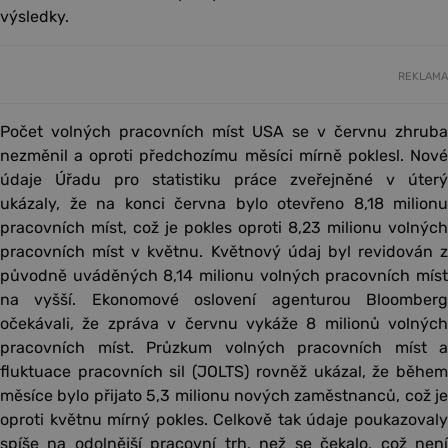
výsledky.
REKLAMA
Počet volných pracovních míst USA se v červnu zhruba
nezměnil a oproti předchozímu měsíci mírně poklesl. Nové
údaje Úřadu pro statistiku práce zveřejněné v úterý
ukázaly, že na konci června bylo otevřeno 8,18 milionu
pracovních míst, což je pokles oproti 8,23 milionu volných
pracovních míst v květnu. Květnový údaj byl revidován z
původně uváděných 8,14 milionu volných pracovních míst
na vyšší. Ekonomové oslovení agenturou Bloomberg
očekávali, že zpráva v červnu vykáže 8 milionů volných
pracovních míst. Průzkum volných pracovních míst a
fluktuace pracovních sil (JOLTS) rovněž ukázal, že během
měsíce bylo přijato 5,3 milionu nových zaměstnanců, což je
oproti květnu mírný pokles. Celkově tak údaje poukazovaly
spíše na odolnější pracovní trh, než se čekalo, což není