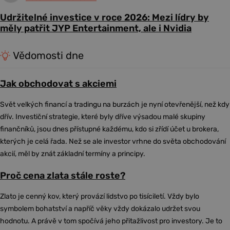
Udržitelné investice v roce 2026: Mezi lídry by
měly patřit JYP Entertainment, ale i Nvidia
Vědomosti dne
Jak obchodovat s akciemi
Svět velkých financí a tradingu na burzách je nyní otevřenější, než kdy
dřív. Investiční strategie, které byly dříve výsadou malé skupiny
finančníků, jsou dnes přístupné každému, kdo si zřídí účet u brokera,
kterých je celá řada. Než se ale investor vrhne do světa obchodování
akcií, měl by znát základní termíny a principy.
Proč cena zlata stále roste?
Zlato je cenný kov, který provází lidstvo po tisíciletí. Vždy bylo
symbolem bohatství a napříč věky vždy dokázalo udržet svou
hodnotu. A právě v tom spočívá jeho přitažlivost pro investory. Je to