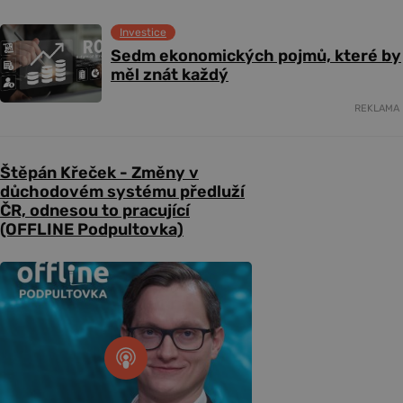
Investice
Sedm ekonomických pojmů, které by
měl znát každý
REKLAMA
Štěpán Křeček - Změny v
důchodovém systému předluží
ČR, odnesou to pracující
(OFFLINE Podpultovka)