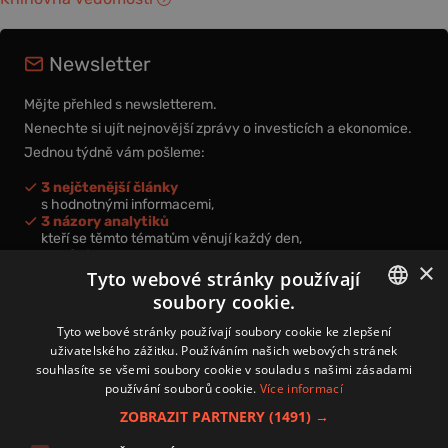
Newsletter
Mějte přehled s newsletterem.
Nenechte si ujít nejnovější zprávy o investicích a ekonomice.
Jednou týdně vám pošleme:
3 nejčtenější články
s hodnotnými informacemi,
3 názory analytiků
kteří se těmto tématům věnují každý den,
nová videa a podcasty
×
k prohloubení vašich znalostí.
Tyto webové stránky používají
soubory cookie.
CZECH
Tyto webové stránky používají soubory cookie ke zlepšení
uživatelského zážitku. Používáním našich webových stránek
CZ
souhlasíte se všemi soubory cookie v souladu s našimi zásadami
Přihlášením k newsletteru vyjadřujete svůj souhlas s
podmínkami
používání souborů cookie.
Více informací
zpracování osobních údajů
.
ZOBRAZIT PARTNERY
(1491) →
Kontakt