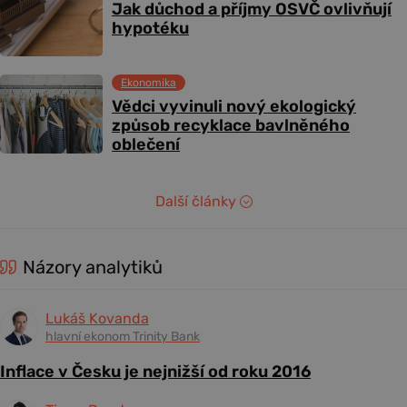
Jak důchod a příjmy OSVČ ovlivňují
hypotéku
Ekonomika
Vědci vyvinuli nový ekologický
způsob recyklace bavlněného
oblečení
Další články
Názory analytiků
Lukáš Kovanda
hlavní ekonom Trinity Bank
Inflace v Česku je nejnižší od roku 2016