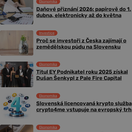
Ekonomika
Daňové přiznání 2026: papírově do 1.
dubna, elektronicky až do května
Investice
Proč se investoři z Česka zajímají o
zemědělskou půdu na Slovensku
Ekonomika
Titul EY Podnikatel roku 2025 získal
Dušan Šenkypl z Pale Fire Capital
Ekonomika
Slovenská licencovaná krypto služba
crypto4me vstupuje na evropský trh
Ekonomika