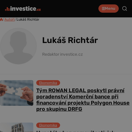
Menu
/
Autoři
/
Lukáš Richtár
Lukáš Richtár
Redaktor investice.cz
Ekonomika
Tým ROWAN LEGAL poskytl právní
poradenství Komerční bance při
financování projektu Polygon House
pro skupinu DRFG
Ekonomika