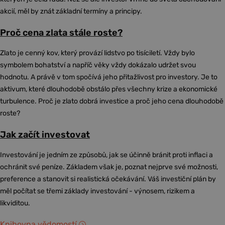
akcií, měl by znát základní termíny a principy.
Proč cena zlata stále roste?
Zlato je cenný kov, který provází lidstvo po tisíciletí. Vždy bylo
symbolem bohatství a napříč věky vždy dokázalo udržet svou
hodnotu. A právě v tom spočívá jeho přitažlivost pro investory. Je to
aktivum, které dlouhodobě obstálo přes všechny krize a ekonomické
turbulence. Proč je zlato dobrá investice a proč jeho cena dlouhodobě
roste?
Jak začít investovat
Investování je jedním ze způsobů, jak se účinně bránit proti inflaci a
ochránit své peníze. Základem však je, poznat nejprve své možnosti,
preference a stanovit si realistická očekávání. Váš investiční plán by
měl počítat se třemi základy investování - výnosem, rizikem a
likviditou.
Knihovna vědomostí