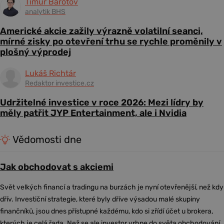
Timur Barotov
analytik BHS
Americké akcie zažily výrazně volatilní seanci,
mírné zisky po otevření trhu se rychle proměnily v
plošný výprodej
Lukáš Richtár
Redaktor investice.cz
Udržitelné investice v roce 2026: Mezi lídry by
měly patřit JYP Entertainment, ale i Nvidia
Vědomosti dne
Jak obchodovat s akciemi
Svět velkých financí a tradingu na burzách je nyní otevřenější, než kdy
dřív. Investiční strategie, které byly dříve výsadou malé skupiny
finančníků, jsou dnes přístupné každému, kdo si zřídí účet u brokera,
kterých je celá řada. Než se ale investor vrhne do světa obchodování