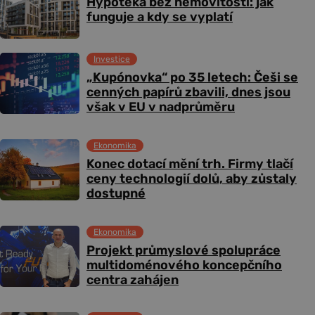
Hypotéka bez nemovitosti: jak
funguje a kdy se vyplatí
Investice
„Kupónovka“ po 35 letech: Češi se
cenných papírů zbavili, dnes jsou
však v EU v nadprůměru
Ekonomika
Konec dotací mění trh. Firmy tlačí
ceny technologií dolů, aby zůstaly
dostupné
Ekonomika
Projekt průmyslové spolupráce
multidoménového koncepčního
centra zahájen