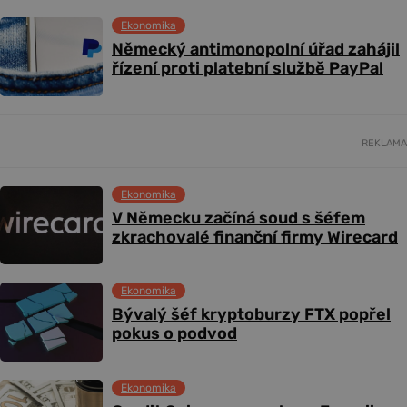
Ekonomika
Německý antimonopolní úřad zahájil
řízení proti platební službě PayPal
REKLAMA
Ekonomika
V Německu začíná soud s šéfem
zkrachovalé finanční firmy Wirecard
Ekonomika
Bývalý šéf kryptoburzy FTX popřel
pokus o podvod
Ekonomika