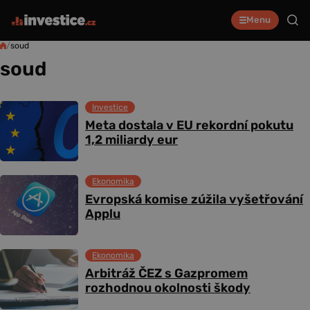
Menu
/
soud
soud
Investice
Meta dostala v EU rekordní pokutu
1,2 miliardy eur
Ekonomika
Evropská komise zúžila vyšetřování
Applu
Ekonomika
Arbitráž ČEZ s Gazpromem
rozhodnou okolnosti škody