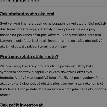
Vědomosti dne
Jak obchodovat s akciemi
Svět velkých financí a tradingu na burzách je nyní otevřenější, než kdy
dřív. Investiční strategie, které byly dříve výsadou malé skupiny
finančníků, jsou dnes přístupné každému, kdo si zřídí účet u brokera,
kterých je celá řada. Než se ale investor vrhne do světa obchodování
akcií, měl by znát základní termíny a principy.
Proč cena zlata stále roste?
Zlato je cenný kov, který provází lidstvo po tisíciletí. Vždy bylo
symbolem bohatství a napříč věky vždy dokázalo udržet svou
hodnotu. A právě v tom spočívá jeho přitažlivost pro investory. Je to
aktivum, které dlouhodobě obstálo přes všechny krize a ekonomické
turbulence. Proč je zlato dobrá investice a proč jeho cena dlouhodobě
roste?
Jak začít investovat