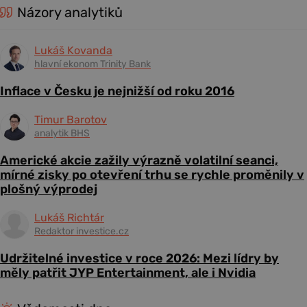
Názory analytiků
Lukáš Kovanda
hlavní ekonom Trinity Bank
Inflace v Česku je nejnižší od roku 2016
Timur Barotov
analytik BHS
Americké akcie zažily výrazně volatilní seanci,
mírné zisky po otevření trhu se rychle proměnily v
plošný výprodej
Lukáš Richtár
Redaktor investice.cz
Udržitelné investice v roce 2026: Mezi lídry by
měly patřit JYP Entertainment, ale i Nvidia