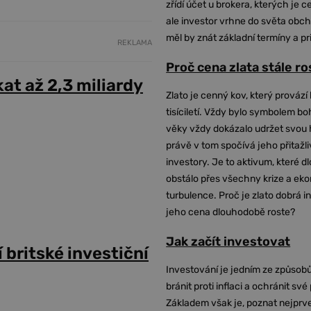
zřídí účet u brokera, kterých je c
ale investor vrhne do světa obch
měl by znát základní termíny a pr
REKLAMA
Proč cena zlata stále r
at až 2,3 miliardy
Zlato je cenný kov, který provází 
tisíciletí. Vždy bylo symbolem bo
věky vždy dokázalo udržet svou 
právě v tom spočívá jeho přitažli
investory. Je to aktivum, které 
obstálo přes všechny krize a ek
turbulence. Proč je zlato dobrá i
jeho cena dlouhodobě roste?
Jak začít investovat
 britské investiční
Investování je jedním ze způsobů
bránit proti inflaci a ochránit své
Základem však je, poznat nejprv