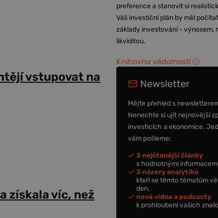
preference a stanovit si realisti
Váš investiční plán by měl počítat
základy investování - výnosem, r
likviditou.
Knihovna vědomostí
chtějí vstupovat na
Newsletter
Mějte přehled s newslettere
Nenechte si ujít nejnovější z
investicích a ekonomice. Je
vám pošleme:
3 nejčtenější články
s hodnotnými informacemi
3 názory analytiků
kteří se těmto tématům vě
den,
a získala víc, než
nová videa a podcasty
k prohloubení vašich znalo