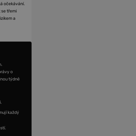
cká očekávání.
 se třemi
izikem a
m.
právy o
dnou týdně
,
nují každý
stí.