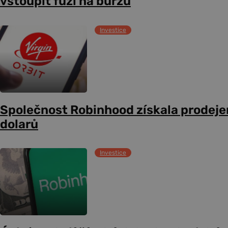
vstoupit fúzí na burzu
Investice
Společnost Robinhood získala prodejem
dolarů
Investice