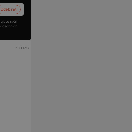
ujete svůj
í osobních
REKLAMA