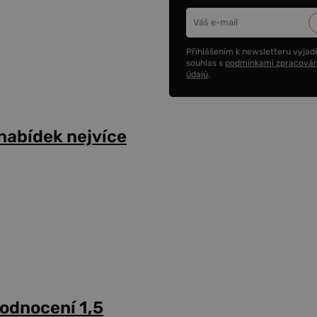
Přihlášením k newsletteru vyjadř
souhlas s
podmínkami zpracován
údajů
.
 nabídek nejvíce
hodnocení 1,5