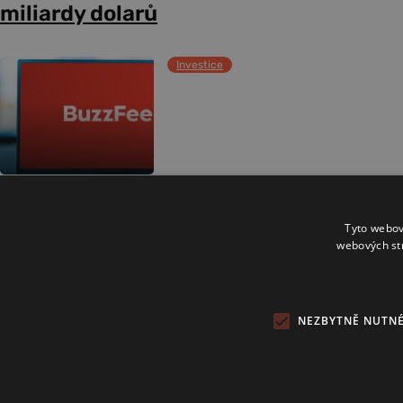
miliardy dolarů
Investice
Další články
Tyto webov
webových st
NEZBYTNĚ NUTN
Copyright 2024 © Investice.cz. Všechna práva vyhrazena.
Publikování nebo další šíření obsahu serveru www.investice.cz není
možné bez souhlasu provozovatele portálu.