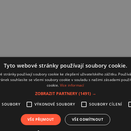
Tyto webové stránky používají soubory cookie.
é stránky používají soubory cookie ke zlepšení uživatelského zážitku. Použív
ránek souhlasíte se všemi soubory cookie v souladu s našimi zásadami použí
cookie.
Více informací
ZOBRAZIT PARTNERY
(1491) →
É SOUBORY
VÝKONOVÉ SOUBORY
SOUBORY CÍLENÍ
Kontakt
Zásady používání souborů coo
VŠE PŘIJMOUT
VŠE ODMÍTNOUT
Zpracování osobních údajů
Autoři