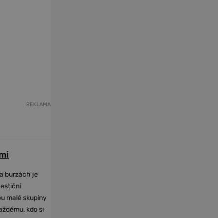
REKLAMA
mi
na burzách je
vestiční
dou malé skupiny
každému, kdo si