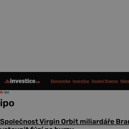
Ekonomika
Investice
Osobní finance
Názo
/
ipo
ipo
Společnost Virgin Orbit miliardáře Br