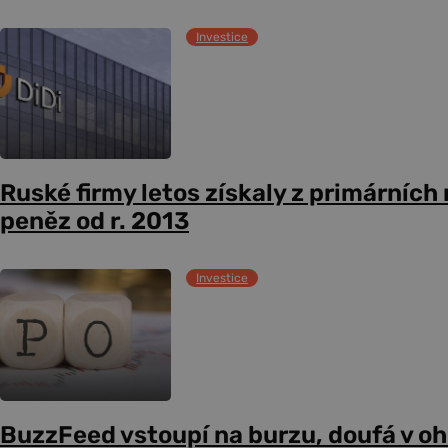
Investice
Ruské firmy letos získaly z primárních
peněz od r. 2013
Investice
BuzzFeed vstoupí na burzu, doufá v o