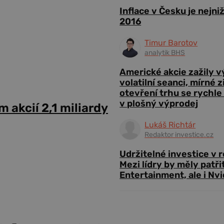
Inflace v Česku je nejni
2016
Timur Barotov
analytik BHS
Americké akcie zažily 
volatilní seanci, mírné 
otevření trhu se rychle
v plošný výprodej
 akcií 2,1 miliardy
Lukáš Richtár
Redaktor investice.cz
Udržitelné investice v 
Mezi lídry by měly patři
Entertainment, ale i Nvi