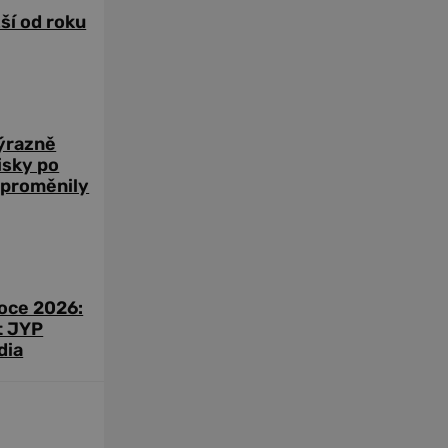
žší od roku
výrazně
zisky po
 proměnily
roce 2026:
t JYP
dia