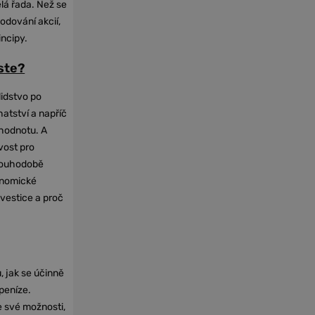
elá řada. Než se
odování akcií,
incipy.
oste?
lidstvo po
hatství a napříč
hodnotu. A
vost pro
dlouhodobě
onomické
nvestice a proč
, jak se účinně
 peníze.
e své možnosti,