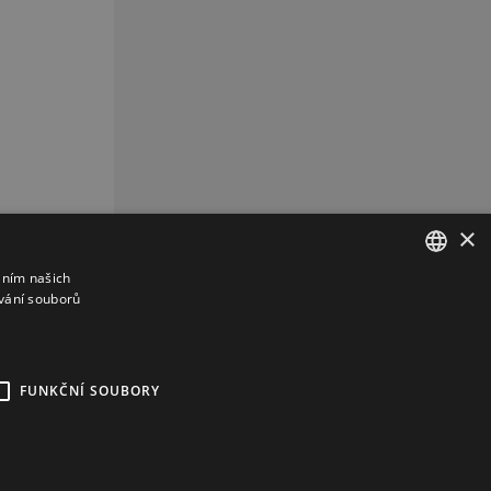
×
áním našich
vání souborů
CZECH
CZ
REKLAMA
FUNKČNÍ SOUBORY
kies