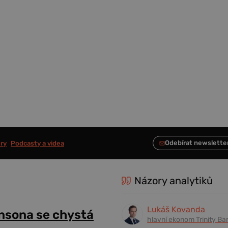
ry
Podcasty a videa
Názory analytiků
Lukáš Kovanda
ansona se chystá
hlavní ekonom Trinity Ba