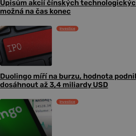
Úpisům akcií čínských technologickýc
možná na čas konec
Investice
Duolingo míří na burzu, hodnota podni
dosáhnout až 3,4 miliardy USD
Investice