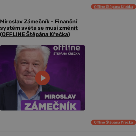
Offline Štěpána Křečka
Miroslav Zámečník - Finanční
systém světa se musí změnit
(OFFLINE Štěpána Křečka)
Offline Štěpána Křečka