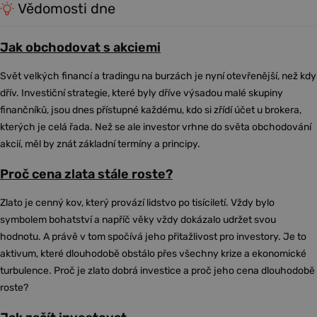
Vědomosti dne
Jak obchodovat s akciemi
Svět velkých financí a tradingu na burzách je nyní otevřenější, než kdy
dřív. Investiční strategie, které byly dříve výsadou malé skupiny
finančníků, jsou dnes přístupné každému, kdo si zřídí účet u brokera,
kterých je celá řada. Než se ale investor vrhne do světa obchodování
akcií, měl by znát základní termíny a principy.
Proč cena zlata stále roste?
Zlato je cenný kov, který provází lidstvo po tisíciletí. Vždy bylo
symbolem bohatství a napříč věky vždy dokázalo udržet svou
hodnotu. A právě v tom spočívá jeho přitažlivost pro investory. Je to
aktivum, které dlouhodobě obstálo přes všechny krize a ekonomické
turbulence. Proč je zlato dobrá investice a proč jeho cena dlouhodobě
roste?