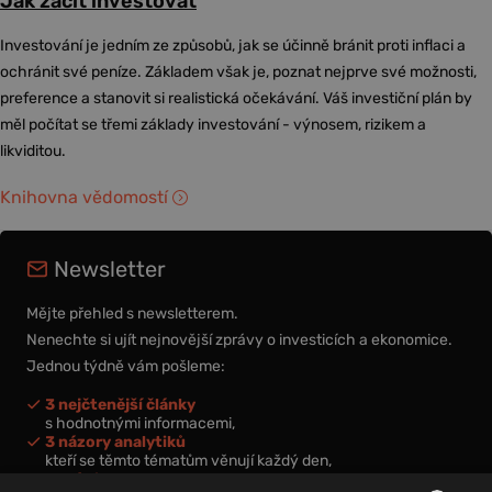
Jak začít investovat
Investování je jedním ze způsobů, jak se účinně bránit proti inflaci a
ochránit své peníze. Základem však je, poznat nejprve své možnosti,
preference a stanovit si realistická očekávání. Váš investiční plán by
měl počítat se třemi základy investování - výnosem, rizikem a
likviditou.
Knihovna vědomostí
Newsletter
Mějte přehled s newsletterem.
Nenechte si ujít nejnovější zprávy o investicích a ekonomice.
Jednou týdně vám pošleme:
3 nejčtenější články
s hodnotnými informacemi,
3 názory analytiků
kteří se těmto tématům věnují každý den,
nová videa a podcasty