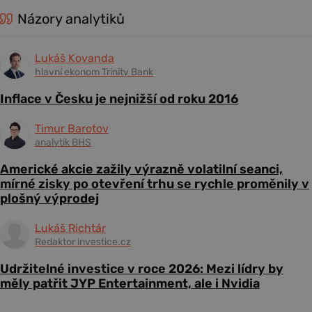
Názory analytiků
Lukáš Kovanda
hlavní ekonom Trinity Bank
Inflace v Česku je nejnižší od roku 2016
Timur Barotov
analytik BHS
Americké akcie zažily výrazně volatilní seanci,
mírné zisky po otevření trhu se rychle proměnily v
plošný výprodej
Lukáš Richtár
Redaktor investice.cz
Udržitelné investice v roce 2026: Mezi lídry by
měly patřit JYP Entertainment, ale i Nvidia