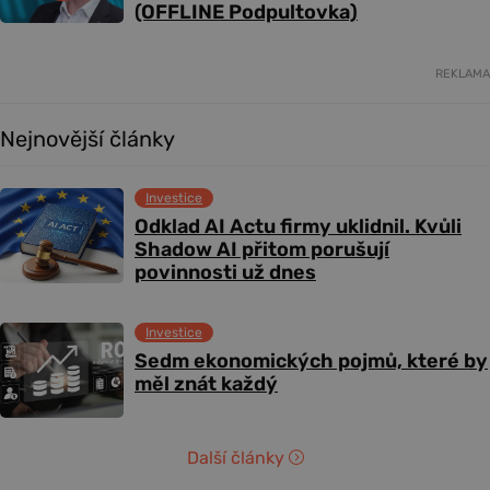
(OFFLINE Podpultovka)
REKLAMA
Nejnovější články
Investice
Odklad AI Actu firmy uklidnil. Kvůli
Shadow AI přitom porušují
povinnosti už dnes
Investice
Sedm ekonomických pojmů, které by
měl znát každý
Další články