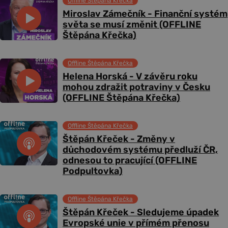
Offline Štěpána Křečka
Miroslav Zámečník - Finanční systém
světa se musí změnit (OFFLINE
Štěpána Křečka)
Offline Štěpána Křečka
Helena Horská - V závěru roku
mohou zdražit potraviny v Česku
(OFFLINE Štěpána Křečka)
Offline Štěpána Křečka
Štěpán Křeček - Změny v
důchodovém systému předluží ČR,
odnesou to pracující (OFFLINE
Podpultovka)
Offline Štěpána Křečka
Štěpán Křeček - Sledujeme úpadek
Evropské unie v přímém přenosu