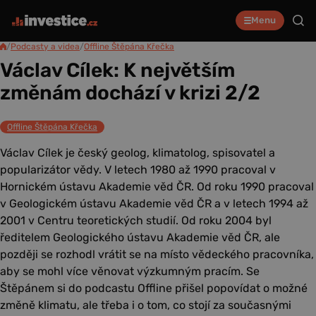
Menu
/
Podcasty a videa
/
Offline Štěpána Křečka
Václav Cílek: K největším
změnám dochází v krizi 2/2
Offline Štěpána Křečka
Václav Cílek je český geolog, klimatolog, spisovatel a
popularizátor vědy. V letech 1980 až 1990 pracoval v
Hornickém ústavu Akademie věd ČR. Od roku 1990 pracoval
v Geologickém ústavu Akademie věd ČR a v letech 1994 až
2001 v Centru teoretických studií. Od roku 2004 byl
ředitelem Geologického ústavu Akademie věd ČR, ale
později se rozhodl vrátit se na místo vědeckého pracovníka,
aby se mohl více věnovat výzkumným pracím. Se
Štěpánem si do podcastu Offline přišel popovídat o možné
změně klimatu, ale třeba i o tom, co stojí za současnými