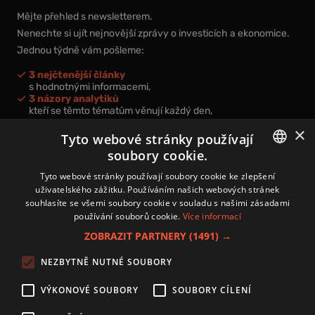
Mějte přehled s newsletterem.
Nenechte si ujít nejnovější zprávy o investicích a ekonomice.
Jednou týdně vám pošleme:
3 nejčtenější články
s hodnotnými informacemi,
3 názory analytiků
kteří se těmto tématům věnují každý den,
nová videa a podcasty
×
k prohloubení vašich znalostí.
Tyto webové stránky používají
soubory cookie.
CZECH
Tyto webové stránky používají soubory cookie ke zlepšení
uživatelského zážitku. Používáním našich webových stránek
CZ
souhlasíte se všemi soubory cookie v souladu s našimi zásadami
Přihlášením k newsletteru vyjadřujete svůj souhlas s
podmínkami
používání souborů cookie.
Více informací
zpracování osobních údajů
.
ZOBRAZIT PARTNERY
(1491) →
Kontakt
NEZBYTNĚ NUTNÉ SOUBORY
Zásady používání souborů cookies
Zpracování osobních údajů
VÝKONOVÉ SOUBORY
SOUBORY CÍLENÍ
Autoři
Nastavení cookies