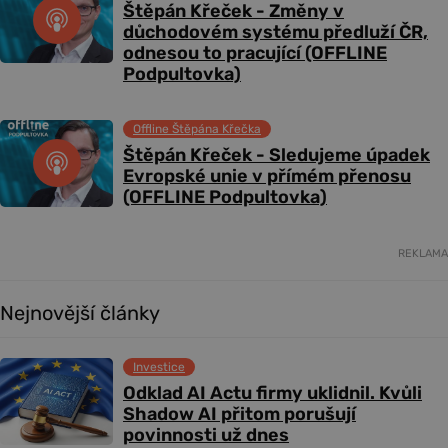
Štěpán Křeček - Změny v
důchodovém systému předluží ČR,
odnesou to pracující (OFFLINE
Podpultovka)
Offline Štěpána Křečka
Štěpán Křeček - Sledujeme úpadek
Evropské unie v přímém přenosu
(OFFLINE Podpultovka)
REKLAMA
Nejnovější články
Investice
Odklad AI Actu firmy uklidnil. Kvůli
Shadow AI přitom porušují
povinnosti už dnes