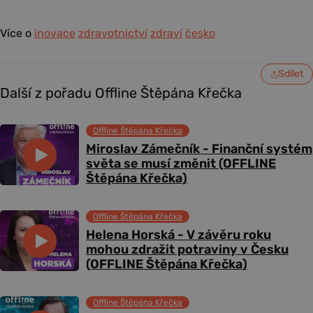
Více o
inovace
zdravotnictví
zdraví
česko
Sdílet
Další z pořadu Offline Štěpána Křečka
Offline Štěpána Křečka
Miroslav Zámečník - Finanční systém
světa se musí změnit (OFFLINE
Štěpána Křečka)
Offline Štěpána Křečka
Helena Horská - V závěru roku
mohou zdražit potraviny v Česku
(OFFLINE Štěpána Křečka)
Offline Štěpána Křečka