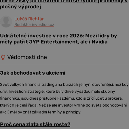
mírné zisky po otevření trhu se rychle proměnily v
plošný výprodej
Lukáš Richtár
Redaktor investice.cz
Udržitelné investice v roce 2026: Mezi lídry by
měly patřit JYP Entertainment, ale i Nvidia
Vědomosti dne
Jak obchodovat s akciemi
Svět velkých financí a tradingu na burzách je nyní otevřenější, než kdy
dřív. Investiční strategie, které byly dříve výsadou malé skupiny
finančníků, jsou dnes přístupné každému, kdo si zřídí účet u brokera,
kterých je celá řada. Než se ale investor vrhne do světa obchodování
akcií, měl by znát základní termíny a principy.
Proč cena zlata stále roste?