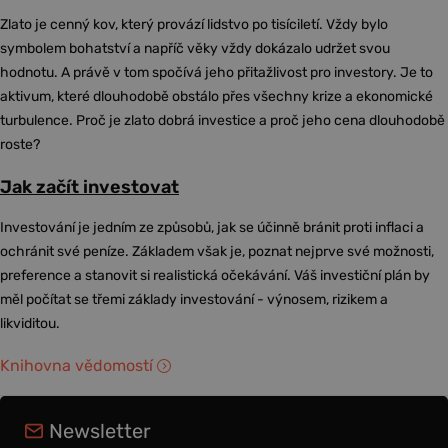
Zlato je cenný kov, který provází lidstvo po tisíciletí. Vždy bylo
symbolem bohatství a napříč věky vždy dokázalo udržet svou
hodnotu. A právě v tom spočívá jeho přitažlivost pro investory. Je to
aktivum, které dlouhodobě obstálo přes všechny krize a ekonomické
turbulence. Proč je zlato dobrá investice a proč jeho cena dlouhodobě
roste?
Jak začít investovat
Investování je jedním ze způsobů, jak se účinně bránit proti inflaci a
ochránit své peníze. Základem však je, poznat nejprve své možnosti,
preference a stanovit si realistická očekávání. Váš investiční plán by
měl počítat se třemi základy investování - výnosem, rizikem a
likviditou.
Knihovna vědomostí
Newsletter