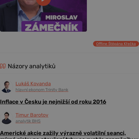
Offline Štěpána Křečka
Názory analytiků
Lukáš Kovanda
hlavní ekonom Trinity Bank
Inflace v Česku je nejnižší od roku 2016
Timur Barotov
analytik BHS
Americké akcie zažily výrazně volatilní seanci,