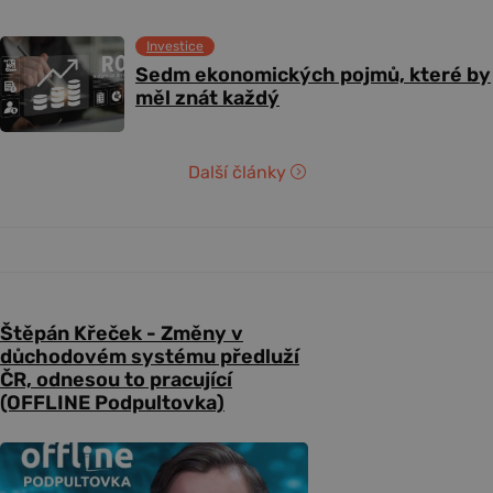
Investice
Sedm ekonomických pojmů, které by
měl znát každý
Další články
Štěpán Křeček - Změny v
důchodovém systému předluží
ČR, odnesou to pracující
(OFFLINE Podpultovka)