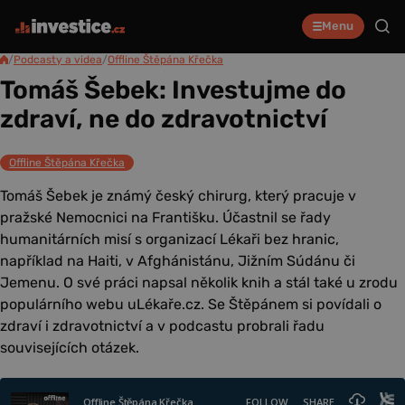
Menu
/
Podcasty a videa
/
Offline Štěpána Křečka
Tomáš Šebek: Investujme do
zdraví, ne do zdravotnictví
Offline Štěpána Křečka
Tomáš Šebek je známý český chirurg, který pracuje v
pražské Nemocnici na Františku. Účastnil se řady
humanitárních misí s organizací Lékaři bez hranic,
například na Haiti, v Afghánistánu, Jižním Súdánu či
Jemenu. O své práci napsal několik knih a stál také u zrodu
populárního webu uLékaře.cz. Se Štěpánem si povídali o
zdraví i zdravotnictví a v podcastu probrali řadu
souvisejících otázek.