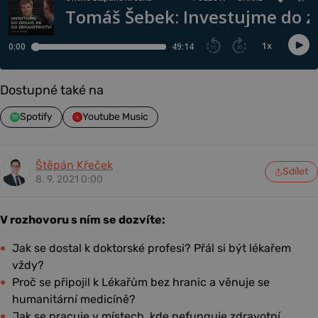
Dostupné také na
Spotify
Youtube Music
Štěpán Křeček
Sdílet
8. 9. 2021 0:00
V rozhovoru s ním se dozvíte:
Jak se dostal k doktorské profesi? Přál si být lékařem
vždy?
Proč se připojil k Lékařům bez hranic a věnuje se
humanitární medicíně?
Jak se pracuje v místech, kde nefunguje zdravotní