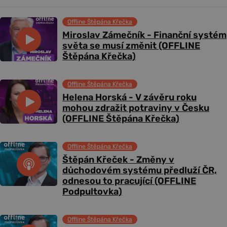
Offline Štěpána Křečka
Miroslav Zámečník - Finanční systém
světa se musí změnit (OFFLINE
Štěpána Křečka)
Offline Štěpána Křečka
Helena Horská - V závěru roku
mohou zdražit potraviny v Česku
(OFFLINE Štěpána Křečka)
Offline Štěpána Křečka
Štěpán Křeček - Změny v
důchodovém systému předluží ČR,
odnesou to pracující (OFFLINE
Podpultovka)
Offline Štěpána Křečka