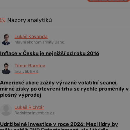
Názory analytiků
Lukáš Kovanda
hlavní ekonom Trinity Bank
Inflace v Česku je nejnižší od roku 2016
Timur Barotov
analytik BHS
Americké akcie zažily výrazně volatilní seanci,
mírné zisky po otevření trhu se rychle proměnily v
plošný výprodej
Lukáš Richtár
Redaktor investice.cz
Udržitelné investice v roce 2026: Mezi lídry by