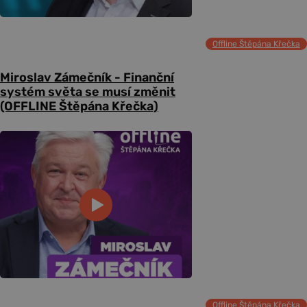
Offline Štěpána Křečka
Miroslav Zámečník - Finanční
systém světa se musí změnit
(OFFLINE Štěpána Křečka)
Offline Štěpána Křečka