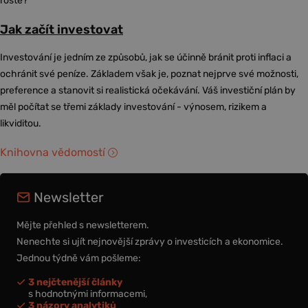
roste?
Jak začít investovat
Investování je jedním ze způsobů, jak se účinně bránit proti inflaci a
ochránit své peníze. Základem však je, poznat nejprve své možnosti,
preference a stanovit si realistická očekávání. Váš investiční plán by
měl počítat se třemi základy investování - výnosem, rizikem a
likviditou.
Knihovna vědomostí
Newsletter
Mějte přehled s newsletterem.
Nenechte si ujít nejnovější zprávy o investicích a ekonomice.
Jednou týdně vám pošleme:
3 nejčtenější články
s hodnotnými informacemi,
3 názory analytiků