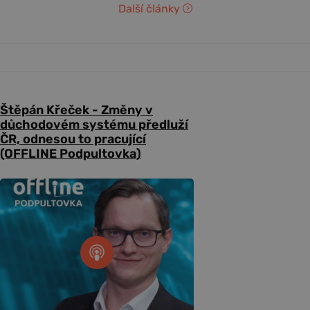
Další články
Štěpán Křeček - Změny v
důchodovém systému předluží
ČR, odnesou to pracující
(OFFLINE Podpultovka)