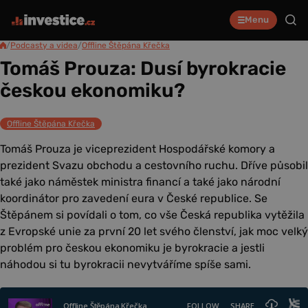
Menu
/
Podcasty a videa
/
Offline Štěpána Křečka
Tomáš Prouza: Dusí byrokracie
českou ekonomiku?
Offline Štěpána Křečka
Tomáš Prouza je viceprezident Hospodářské komory a
prezident Svazu obchodu a cestovního ruchu. Dříve působil
také jako náměstek ministra financí a také jako národní
koordinátor pro zavedení eura v České republice. Se
Štěpánem si povídali o tom, co vše Česká republika vytěžila
z Evropské unie za první 20 let svého členství, jak moc velký
problém pro českou ekonomiku je byrokracie a jestli
náhodou si tu byrokracii nevytváříme spíše sami.