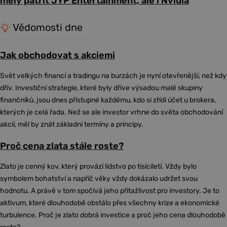
měly patřit JYP Entertainment, ale i Nvidia
Vědomosti dne
Jak obchodovat s akciemi
Svět velkých financí a tradingu na burzách je nyní otevřenější, než kdy
dřív. Investiční strategie, které byly dříve výsadou malé skupiny
finančníků, jsou dnes přístupné každému, kdo si zřídí účet u brokera,
kterých je celá řada. Než se ale investor vrhne do světa obchodování
akcií, měl by znát základní termíny a principy.
Proč cena zlata stále roste?
Zlato je cenný kov, který provází lidstvo po tisíciletí. Vždy bylo
symbolem bohatství a napříč věky vždy dokázalo udržet svou
hodnotu. A právě v tom spočívá jeho přitažlivost pro investory. Je to
aktivum, které dlouhodobě obstálo přes všechny krize a ekonomické
turbulence. Proč je zlato dobrá investice a proč jeho cena dlouhodobě