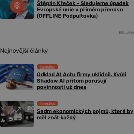
Štěpán Křeček - Sledujeme úpadek
Evropské unie v přímém přenosu
(OFFLINE Podpultovka)
REKLAMA
Nejnovější články
Investice
Odklad AI Actu firmy uklidnil. Kvůli
Shadow AI přitom porušují
povinnosti už dnes
Investice
Sedm ekonomických pojmů, které by
měl znát každý