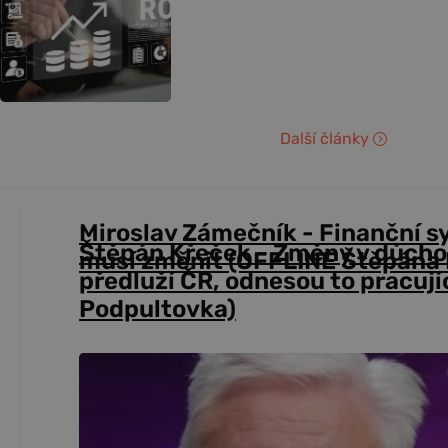
Další články
Miroslav Zámečník - Finanční s
Štěpán Křeček - Změny v důch
musí změnit (OFFLINE Štěpána 
předluží ČR, odnesou to pracují
Podpultovka)