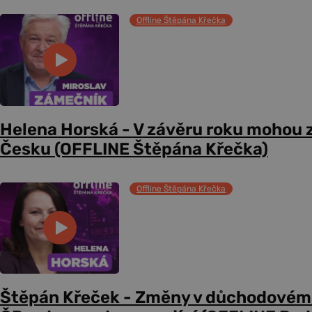
Offline Štěpána Křečka
Helena Horská - V závěru roku mohou z
Česku (OFFLINE Štěpána Křečka)
Offline Štěpána Křečka
Štěpán Křeček - Změny v důchodovém