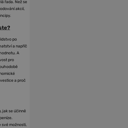
elá řada. Než se
odování akcií,
incipy.
oste?
lidstvo po
hatství a napříč
hodnotu. A
vost pro
dlouhodobě
onomické
nvestice a proč
, jak se účinně
 peníze.
e své možnosti,