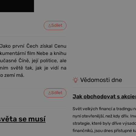
Sdílet
 Jako první Čech získal Cenu
okumentární film Nebe a knihu
asné Číně, její politice, ale
ím světě tak, jak je vidí na
to zemí má.
Vědomosti dne
Sdílet
Jak obchodovat s akcie
Svět velkých financí a tradingu 
nyní otevřenější, než kdy dřív. In
světa se musí
strategie, které byly dříve výsa
finančníků, jsou dnes přístupné 