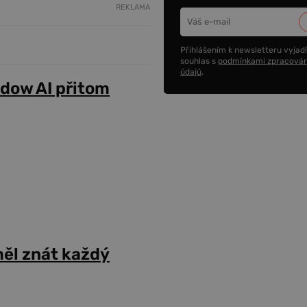
REKLAMA
Přihlášením k newsletteru vyjadř
souhlas s
podmínkami zpracován
údajů
.
adow AI přitom
ěl znát každý