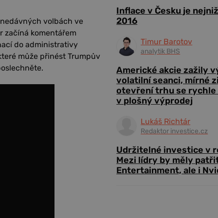
Inflace v Česku je nejni
2016
o nedávných volbách ve
or začíná komentářem
Timur Barotov
ací do administrativy
analytik BHS
které může přinést Trumpův
poslechněte.
Americké akcie zažily 
volatilní seanci, mírné 
otevření trhu se rychle
v plošný výprodej
Lukáš Richtár
Redaktor investice.cz
Udržitelné investice v 
Mezi lídry by měly patři
Entertainment, ale i Nvi