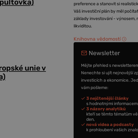
dpultovka)
preference a stanovit si realisti
Váš investiční plán by měl počítat
základy investování - výnosem, r
likviditou.
Knihovna vědomostí
Newsletter
Mějte přehled s newslettere
opské unie v
Nenechte si ujít nejnovější z
a)
investicích a ekonomice. Je
vám pošleme:
3 nejčtenější články
s hodnotnými informacemi
3 názory analytiků
kteří se těmto tématům vě
den,
nová videa a podcasty
k prohloubení vašich znalo