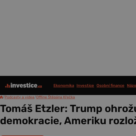
Ekonomika
Investice
Osobní finance
Názo
/
Podcasty a videa
/
Offline Štěpána Křečka
Tomáš Etzler: Trump ohrožu
demokracie, Ameriku rozlo