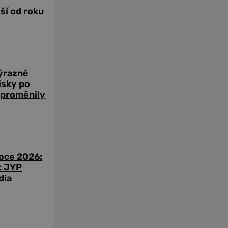
žší od roku
výrazně
zisky po
 proměnily
roce 2026:
t JYP
dia