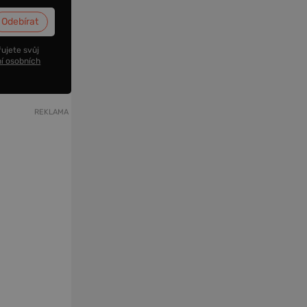
ujete svůj
í osobních
REKLAMA