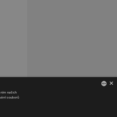
×
áním našich
vání souborů
CZECH
CZ
REKLAMA