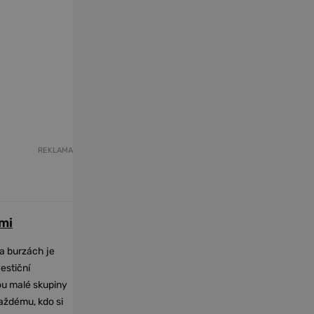
REKLAMA
mi
na burzách je
vestiční
dou malé skupiny
každému, kdo si