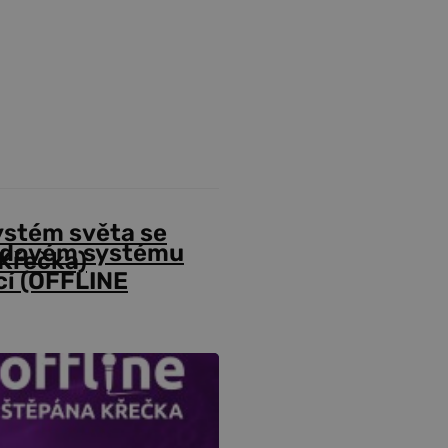
ystém světa se
odovém systému
Křečka)
cí (OFFLINE