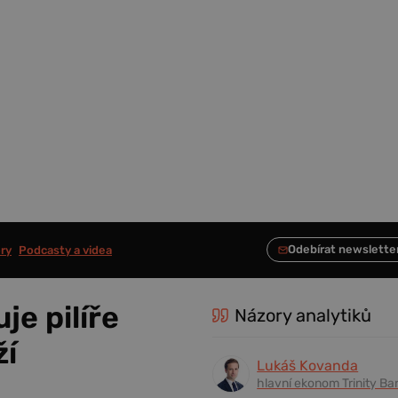
ry
Podcasty a videa
je pilíře
Názory analytiků
ží
Lukáš Kovanda
hlavní ekonom Trinity Ba