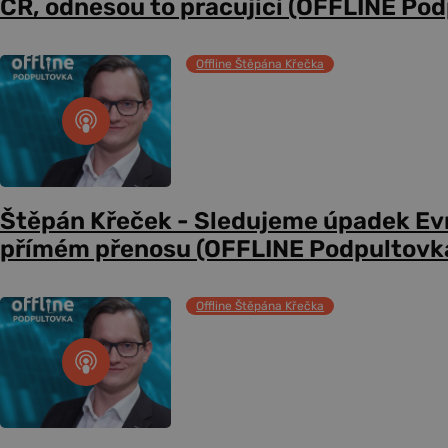
ČR, odnesou to pracující (OFFLINE Po
Offline Štěpána Křečka
Štěpán Křeček - Sledujeme úpadek Evr
přímém přenosu (OFFLINE Podpultovk
Offline Štěpána Křečka