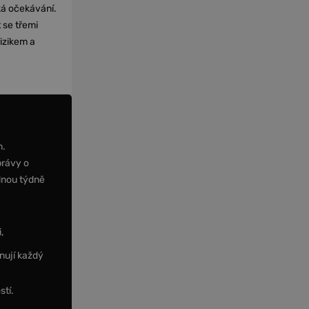
cká očekávání.
 se třemi
izikem a
m.
právy o
dnou týdně
,
nují každý
stí.