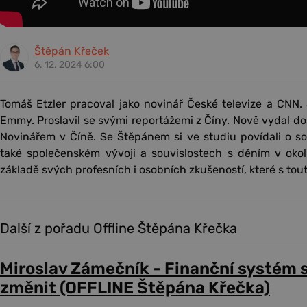
Štěpán Křeček
6. 12. 2024 6:00
Tomáš Etzler pracoval jako novinář České televize a CNN.
Emmy. Proslavil se svými reportážemi z Číny. Nově vydal d
Novinářem v Číně. Se Štěpánem si ve studiu povídali o souč
také společenském vývoji a souvislostech s děním v okoln
základě svých profesních i osobních zkušeností, které s tou
Další z pořadu Offline Štěpána Křečka
Miroslav Zámečník - Finanční systém 
změnit (OFFLINE Štěpána Křečka)