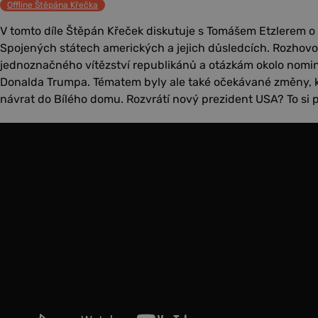
Offline Štěpána Křečka
V tomto díle Štěpán Křeček diskutuje s Tomášem Etzlerem 
Spojených státech amerických a jejich důsledcích. Rozhov
jednoznačného vítězství republikánů a otázkám okolo nomin
Donalda Trumpa. Tématem byly ale také očekávané změny, 
návrat do Bílého domu. Rozvrátí nový prezident USA? To si 