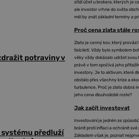
zřídí účet u brokera, kterých je c
ale investor vrhne do světa obch
měl by znát základní termíny a pr
Proč cena zlata stále r
Zlato je cenný kov, který provází 
tisíciletí. Vždy bylo symbolem bo
dražit potraviny v
věky vždy dokázalo udržet svou 
právě v tom spočívá jeho přitažli
investory. Je to aktivum, které 
obstálo přes všechny krize a ek
turbulence. Proč je zlato dobrá i
jeho cena dlouhodobě roste?
Jak začít investovat
Investování je jedním ze způsobů
bránit proti inflaci a ochránit své
 systému předluží
Základem však je, poznat nejprv