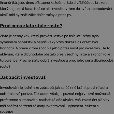
finančníků, jsou dnes přístupné každému, kdo si zřídí účet u brokera,
kterých je celá řada. Než se ale investor vrhne do světa obchodování
akcií, měl by znát základní termíny a principy.
Proč cena zlata stále roste?
Zlato je cenný kov, který provází lidstvo po tisíciletí. Vždy bylo
symbolem bohatství a napříč věky vždy dokázalo udržet svou
hodnotu. A právě v tom spočívá jeho přitažlivost pro investory. Je to
aktivum, které dlouhodobě obstálo přes všechny krize a ekonomické
turbulence. Proč je zlato dobrá investice a proč jeho cena dlouhodobě
roste?
Jak začít investovat
Investování je jedním ze způsobů, jak se účinně bránit proti inflaci a
ochránit své peníze. Základem však je, poznat nejprve své možnosti,
preference a stanovit si realistická očekávání. Váš investiční plán by
měl počítat se třemi základy investování - výnosem, rizikem a
likviditou.