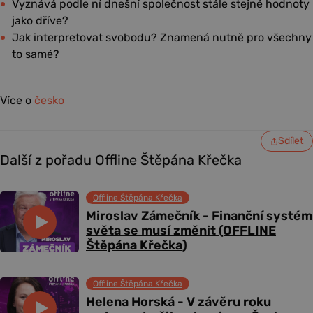
Vyznává podle ní dnešní společnost stále stejné hodnoty
jako dříve?
Jak interpretovat svobodu? Znamená nutně pro všechny
to samé?
Více o
česko
Sdílet
Další z pořadu Offline Štěpána Křečka
Offline Štěpána Křečka
Miroslav Zámečník - Finanční systém
světa se musí změnit (OFFLINE
Štěpána Křečka)
Offline Štěpána Křečka
Helena Horská - V závěru roku