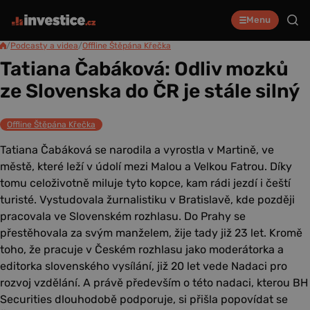
Menu
/
Podcasty a videa
/
Offline Štěpána Křečka
Tatiana Čabáková: Odliv mozků
ze Slovenska do ČR je stále silný
Offline Štěpána Křečka
Tatiana Čabáková se narodila a vyrostla v Martině, ve
městě, které leží v údolí mezi Malou a Velkou Fatrou. Díky
tomu celoživotně miluje tyto kopce, kam rádi jezdí i čeští
turisté. Vystudovala žurnalistiku v Bratislavě, kde později
pracovala ve Slovenském rozhlasu. Do Prahy se
přestěhovala za svým manželem, žije tady již 23 let. Kromě
toho, že pracuje v Českém rozhlasu jako moderátorka a
editorka slovenského vysílání, již 20 let vede Nadaci pro
rozvoj vzdělání. A právě především o této nadaci, kterou BH
Securities dlouhodobě podporuje, si přišla popovídat se