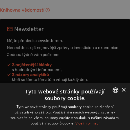
Knihovna vědomostí
Newsletter
Mějte přehled s newsletterem.
Nenechte si ujít nejnovější zprávy o investicích a ekonomice.
Jednou týdně vám pošleme:
3 nejčtenější články
s hodnotnými informacemi,
3 názory analytiků
kteří se těmto tématům věnují každý den,
nová videa a podcasty
×
k prohloubení vašich znalostí.
Tyto webové stránky používají
soubory cookie.
CZECH
Tyto webové stránky používají soubory cookie ke zlepšení
uživatelského zážitku. Používáním našich webových stránek
CZ
souhlasíte se všemi soubory cookie v souladu s našimi zásadami
Přihlášením k newsletteru vyjadřujete svůj souhlas s
podmínkami
používání souborů cookie.
Více informací
zpracování osobních údajů
.