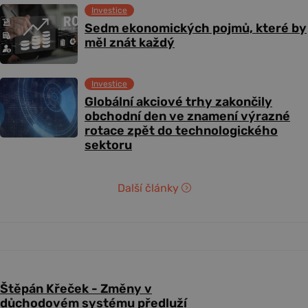
Investice
Sedm ekonomických pojmů, které by
měl znát každý
Investice
Globální akciové trhy zakončily
obchodní den ve znamení výrazné
rotace zpět do technologického
sektoru
Další články
Štěpán Křeček - Změny v
důchodovém systému předluží