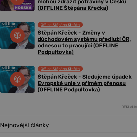
mohou zdražit potraviny v Česku
(OFFLINE Štěpána Křečka)
Offline Štěpána Křečka
Štěpán Křeček - Změny v
důchodovém systému předluží ČR,
odnesou to pracující (OFFLINE
Podpultovka)
Offline Štěpána Křečka
Štěpán Křeček - Sledujeme úpadek
Evropské unie v přímém přenosu
(OFFLINE Podpultovka)
REKLAMA
Nejnovější články