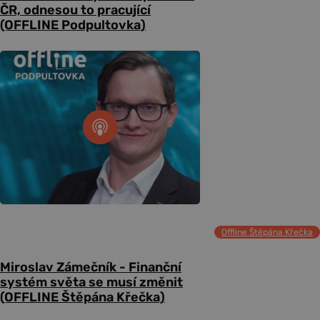
ČR, odnesou to pracující
(OFFLINE Podpultovka)
Offline Štěpána Křečka
Miroslav Zámečník - Finanční
systém světa se musí změnit
(OFFLINE Štěpána Křečka)