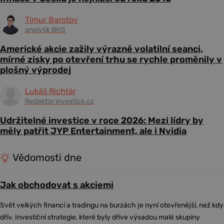
Timur Barotov
analytik BHS
Americké akcie zažily výrazně volatilní seanci,
mírné zisky po otevření trhu se rychle proměnily v
plošný výprodej
Lukáš Richtár
Redaktor investice.cz
Udržitelné investice v roce 2026: Mezi lídry by
měly patřit JYP Entertainment, ale i Nvidia
Vědomosti dne
Jak obchodovat s akciemi
Svět velkých financí a tradingu na burzách je nyní otevřenější, než kdy
dřív. Investiční strategie, které byly dříve výsadou malé skupiny