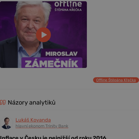
Offline Štěpána Křečka
Názory analytiků
Lukáš Kovanda
hlavní ekonom Trinity Bank
Inflace v Česku je nejnižší od roku 2016