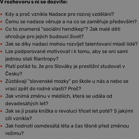
V rozhovoru s ní se dozvíte:
Kdy a proč vznikla Nadace pro rozvoj vzdělání?
Čemu se nadace věnuje a na co se zaměřuje především?
Co to znamená "sociální hendikep"? Jak malé děti
ohrožuje pro jejich budoucí život?
Jak se díky nadaci mohou rozvíjet talentovaní mladí lidé?
Lze podporované motivovat i k tomu, aby se oni sami
jednou stali filantropy?
Platí pořád to, že pro Slováky je prestižní studovat v
Česku?
Zůstávají "slovenské mozky" po škole u nás a nebo se
vrací zpět do rodné vlasti? Proč?
Jak vnímá změnu v médiích, která se udála od
devadesátých let?
Jak se jí psala knížka o revoluci třicet let poté? S jakými
cíli vznikla?
Jak hodnotí osmdesátá léta a čas těsně před změnou
režimu?