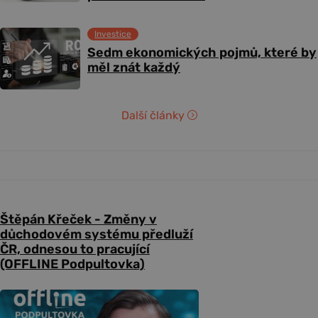
Investice
Sedm ekonomických pojmů, které by
měl znát každý
Další články
Štěpán Křeček - Změny v
důchodovém systému předluží
ČR, odnesou to pracující
(OFFLINE Podpultovka)