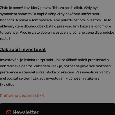
Zlato je cenný kov, který provází lidstvo po tisíciletí. Vždy bylo
symbolem bohatství a napříč věky vždy dokázalo udržet svou
hodnotu. A právě v tom spočívá jeho přitažlivost pro investory. Je to
aktivum, které dlouhodobě obstálo přes všechny krize a ekonomické
turbulence. Proč je zlato dobrá investice a proč jeho cena dlouhodobě
roste?
Jak začít investovat
Investování je jedním ze způsobů, jak se účinně bránit proti inflaci a
ochránit své peníze. Základem však je, poznat nejprve své možnosti,
preference a stanovit si realistická očekávání. Váš investiční plán by
měl počítat se třemi základy investování - výnosem, rizikem a
likviditou.
Knihovna vědomostí
Newsletter