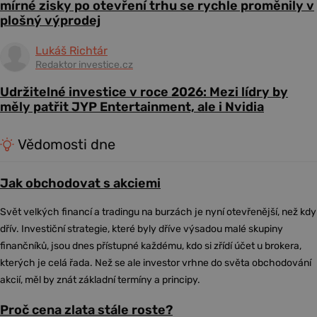
mírné zisky po otevření trhu se rychle proměnily v
plošný výprodej
Lukáš Richtár
Redaktor investice.cz
Udržitelné investice v roce 2026: Mezi lídry by
měly patřit JYP Entertainment, ale i Nvidia
Vědomosti dne
Jak obchodovat s akciemi
Svět velkých financí a tradingu na burzách je nyní otevřenější, než kdy
dřív. Investiční strategie, které byly dříve výsadou malé skupiny
finančníků, jsou dnes přístupné každému, kdo si zřídí účet u brokera,
kterých je celá řada. Než se ale investor vrhne do světa obchodování
akcií, měl by znát základní termíny a principy.
Proč cena zlata stále roste?