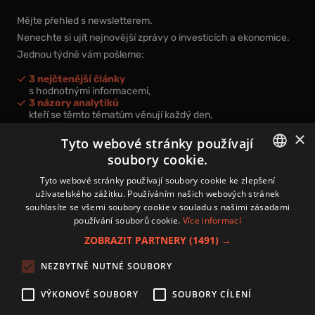
Mějte přehled s newsletterem.
Nenechte si ujít nejnovější zprávy o investicích a ekonomice.
Jednou týdně vám pošleme:
3 nejčtenější články
s hodnotnými informacemi,
3 názory analytiků
kteří se těmto tématům věnují každý den,
nová videa a podcasty
×
k prohloubení vašich znalostí.
Tyto webové stránky používají
soubory cookie.
CZECH
Tyto webové stránky používají soubory cookie ke zlepšení
uživatelského zážitku. Používáním našich webových stránek
CZ
souhlasíte se všemi soubory cookie v souladu s našimi zásadami
Přihlášením k newsletteru vyjadřujete svůj souhlas s
podmínkami
používání souborů cookie.
Více informací
zpracování osobních údajů
.
ZOBRAZIT PARTNERY
(1491) →
Kontakt
NEZBYTNĚ NUTNÉ SOUBORY
Zásady používání souborů cookies
Zpracování osobních údajů
VÝKONOVÉ SOUBORY
SOUBORY CÍLENÍ
Autoři