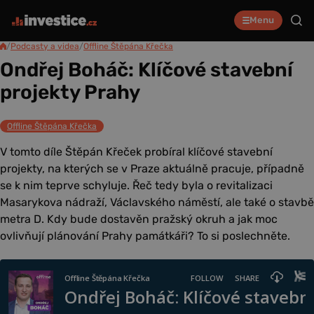
Menu
/
Podcasty a videa
/
Offline Štěpána Křečka
Ondřej Boháč: Klíčové stavební
projekty Prahy
Offline Štěpána Křečka
V tomto díle Štěpán Křeček probíral klíčové stavební
projekty, na kterých se v Praze aktuálně pracuje, případně
se k nim teprve schyluje. Řeč tedy byla o revitalizaci
Masarykova nádraží, Václavského náměstí, ale také o stavbě
metra D. Kdy bude dostavěn pražský okruh a jak moc
ovlivňují plánování Prahy památkáři? To si poslechněte.