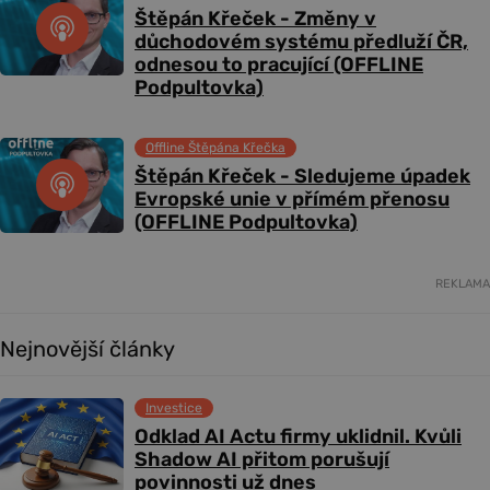
Štěpán Křeček - Změny v
důchodovém systému předluží ČR,
odnesou to pracující (OFFLINE
Podpultovka)
Offline Štěpána Křečka
Štěpán Křeček - Sledujeme úpadek
Evropské unie v přímém přenosu
(OFFLINE Podpultovka)
REKLAMA
Nejnovější články
Investice
Odklad AI Actu firmy uklidnil. Kvůli
Shadow AI přitom porušují
povinnosti už dnes