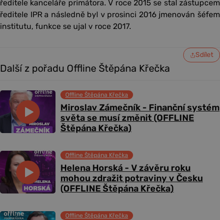
ředitele kanceláře primátora. V roce 2015 se stal zástupcem
ředitele IPR a následně byl v prosinci 2016 jmenován šéfem
institutu, funkce se ujal v roce 2017.
Sdílet
Další z pořadu Offline Štěpána Křečka
Offline Štěpána Křečka
Miroslav Zámečník - Finanční systém
světa se musí změnit (OFFLINE
Štěpána Křečka)
Offline Štěpána Křečka
Helena Horská - V závěru roku
mohou zdražit potraviny v Česku
(OFFLINE Štěpána Křečka)
Offline Štěpána Křečka