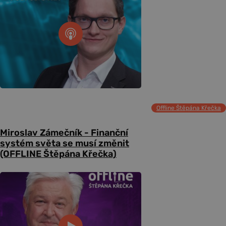
Offline Štěpána Křečka
Miroslav Zámečník - Finanční
systém světa se musí změnit
(OFFLINE Štěpána Křečka)