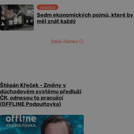
Investice
Sedm ekonomických pojmů, které by
měl znát každý
Další články
Štěpán Křeček - Změny v
důchodovém systému předluží
ČR, odnesou to pracující
(OFFLINE Podpultovka)