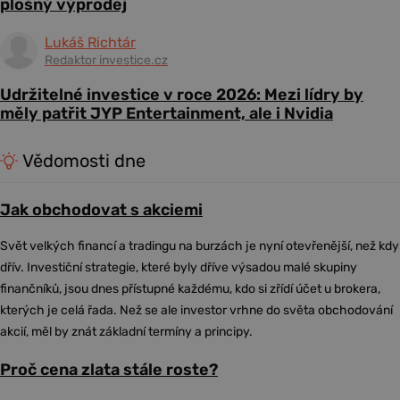
plošný výprodej
Lukáš Richtár
Redaktor investice.cz
Udržitelné investice v roce 2026: Mezi lídry by
měly patřit JYP Entertainment, ale i Nvidia
Vědomosti dne
Jak obchodovat s akciemi
Svět velkých financí a tradingu na burzách je nyní otevřenější, než kdy
dřív. Investiční strategie, které byly dříve výsadou malé skupiny
finančníků, jsou dnes přístupné každému, kdo si zřídí účet u brokera,
kterých je celá řada. Než se ale investor vrhne do světa obchodování
akcií, měl by znát základní termíny a principy.
Proč cena zlata stále roste?