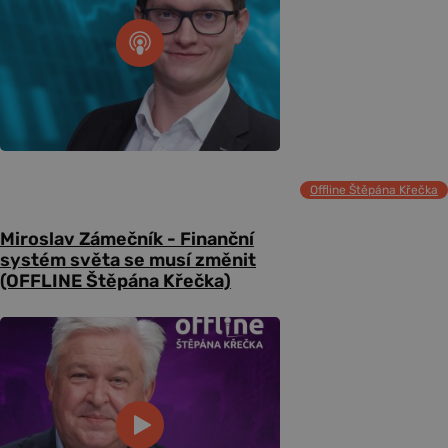
Offline Štěpána Křečka
Miroslav Zámečník - Finanční
systém světa se musí změnit
(OFFLINE Štěpána Křečka)