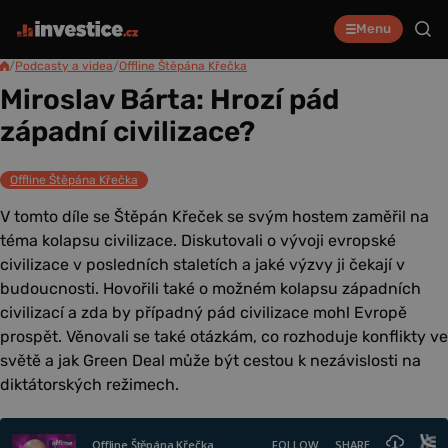
Menu
/
Podcasty a videa
/
Offline Štěpána Křečka
Miroslav Bárta: Hrozí pád
západní civilizace?
Offline Štěpána Křečka
V tomto díle se Štěpán Křeček se svým hostem zaměřil na
téma kolapsu civilizace. Diskutovali o vývoji evropské
civilizace v posledních staletích a jaké výzvy ji čekají v
budoucnosti. Hovořili také o možném kolapsu západních
civilizací a zda by případný pád civilizace mohl Evropě
prospět. Věnovali se také otázkám, co rozhoduje konflikty ve
světě a jak Green Deal může být cestou k nezávislosti na
diktátorských režimech.