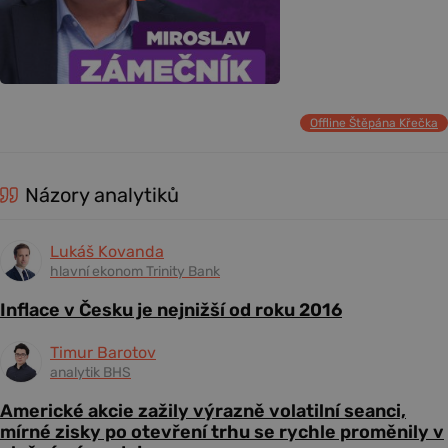
Offline Štěpána Křečka
Názory analytiků
Lukáš Kovanda
hlavní ekonom Trinity Bank
Inflace v Česku je nejnižší od roku 2016
Timur Barotov
analytik BHS
Americké akcie zažily výrazně volatilní seanci,
mírné zisky po otevření trhu se rychle proměnily v