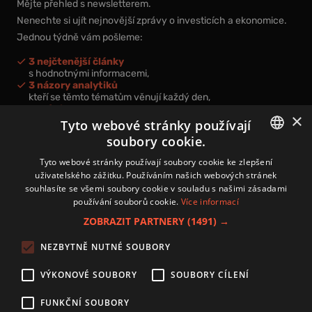
Mějte přehled s newsletterem.
Nenechte si ujít nejnovější zprávy o investicích a ekonomice.
Jednou týdně vám pošleme:
3 nejčtenější články
s hodnotnými informacemi,
3 názory analytiků
kteří se těmto tématům věnují každý den,
nová videa a podcasty
×
k prohloubení vašich znalostí.
Tyto webové stránky používají
soubory cookie.
CZECH
Tyto webové stránky používají soubory cookie ke zlepšení
uživatelského zážitku. Používáním našich webových stránek
CZ
souhlasíte se všemi soubory cookie v souladu s našimi zásadami
Přihlášením k newsletteru vyjadřujete svůj souhlas s
podmínkami
používání souborů cookie.
Více informací
zpracování osobních údajů
.
ZOBRAZIT PARTNERY
(1491) →
Kontakt
NEZBYTNĚ NUTNÉ SOUBORY
Zásady používání souborů cookies
Zpracování osobních údajů
VÝKONOVÉ SOUBORY
SOUBORY CÍLENÍ
Autoři
Nastavení cookies
FUNKČNÍ SOUBORY