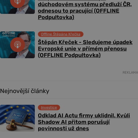
důchodovém systému předluží ČR,
odnesou to pracující (OFFLINE
Podpultovka)
Offline Štěpána Křečka
Štěpán Křeček - Sledujeme úpadek
Evropské unie v přímém přenosu
(OFFLINE Podpultovka)
REKLAMA
Nejnovější články
Investice
Odklad AI Actu firmy uklidnil. Kvůli
Shadow AI přitom porušují
povinnosti už dnes