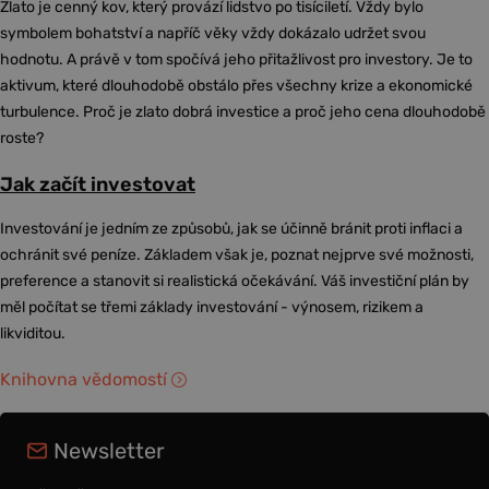
Zlato je cenný kov, který provází lidstvo po tisíciletí. Vždy bylo
symbolem bohatství a napříč věky vždy dokázalo udržet svou
hodnotu. A právě v tom spočívá jeho přitažlivost pro investory. Je to
aktivum, které dlouhodobě obstálo přes všechny krize a ekonomické
turbulence. Proč je zlato dobrá investice a proč jeho cena dlouhodobě
roste?
Jak začít investovat
Investování je jedním ze způsobů, jak se účinně bránit proti inflaci a
ochránit své peníze. Základem však je, poznat nejprve své možnosti,
preference a stanovit si realistická očekávání. Váš investiční plán by
měl počítat se třemi základy investování - výnosem, rizikem a
likviditou.
Knihovna vědomostí
Newsletter