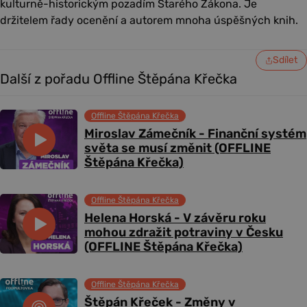
kulturně-historickým pozadím Starého Zákona. Je
držitelem řady ocenění a autorem mnoha úspěšných knih.
Sdílet
Další z pořadu Offline Štěpána Křečka
Offline Štěpána Křečka
Miroslav Zámečník - Finanční systém
světa se musí změnit (OFFLINE
Štěpána Křečka)
Offline Štěpána Křečka
Helena Horská - V závěru roku
mohou zdražit potraviny v Česku
(OFFLINE Štěpána Křečka)
Offline Štěpána Křečka
Štěpán Křeček - Změny v