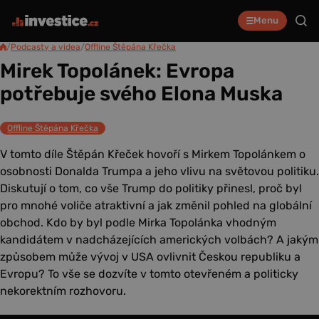
Menu
/
Podcasty a videa
/
Offline Štěpána Křečka
Mirek Topolánek: Evropa
potřebuje svého Elona Muska
Offline Štěpána Křečka
V tomto díle Štěpán Křeček hovoří s Mirkem Topolánkem o
osobnosti Donalda Trumpa a jeho vlivu na světovou politiku.
Diskutují o tom, co vše Trump do politiky přinesl, proč byl
pro mnohé voliče atraktivní a jak změnil pohled na globální
obchod. Kdo by byl podle Mirka Topolánka vhodným
kandidátem v nadcházejících amerických volbách? A jakým
způsobem může vývoj v USA ovlivnit Českou republiku a
Evropu? To vše se dozvíte v tomto otevřeném a politicky
nekorektním rozhovoru.