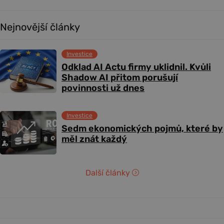
Nejnovější články
Investice
Odklad AI Actu firmy uklidnil. Kvůli
Shadow AI přitom porušují
povinnosti už dnes
Investice
Sedm ekonomických pojmů, které by
měl znát každý
Další články