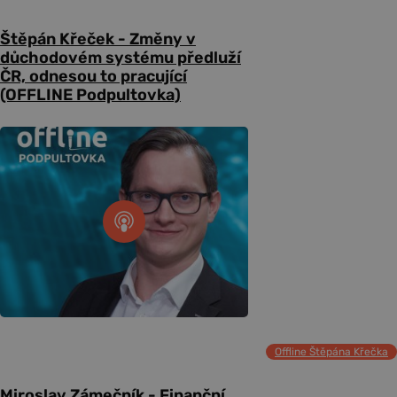
Štěpán Křeček - Změny v
důchodovém systému předluží
ČR, odnesou to pracující
(OFFLINE Podpultovka)
Offline Štěpána Křečka
Miroslav Zámečník - Finanční