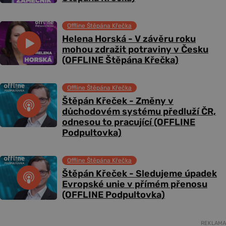
Offline Štěpána Křečka
Helena Horská - V závěru roku
mohou zdražit potraviny v Česku
(OFFLINE Štěpána Křečka)
Offline Štěpána Křečka
Štěpán Křeček - Změny v
důchodovém systému předluží ČR,
odnesou to pracující (OFFLINE
Podpultovka)
Offline Štěpána Křečka
Štěpán Křeček - Sledujeme úpadek
Evropské unie v přímém přenosu
(OFFLINE Podpultovka)
REKLAMA