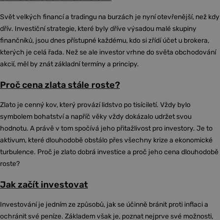
Svět velkých financí a tradingu na burzách je nyní otevřenější, než kdy
dřív. Investiční strategie, které byly dříve výsadou malé skupiny
finančníků, jsou dnes přístupné každému, kdo si zřídí účet u brokera,
kterých je celá řada. Než se ale investor vrhne do světa obchodování
akcií, měl by znát základní termíny a principy.
Proč cena zlata stále roste?
Zlato je cenný kov, který provází lidstvo po tisíciletí. Vždy bylo
symbolem bohatství a napříč věky vždy dokázalo udržet svou
hodnotu. A právě v tom spočívá jeho přitažlivost pro investory. Je to
aktivum, které dlouhodobě obstálo přes všechny krize a ekonomické
turbulence. Proč je zlato dobrá investice a proč jeho cena dlouhodobě
roste?
Jak začít investovat
Investování je jedním ze způsobů, jak se účinně bránit proti inflaci a
ochránit své peníze. Základem však je, poznat nejprve své možnosti,