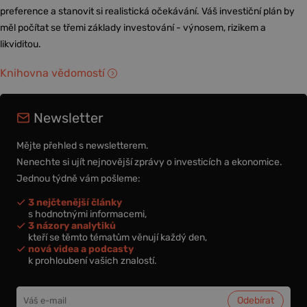
preference a stanovit si realistická očekávání. Váš investiční plán by
měl počítat se třemi základy investování - výnosem, rizikem a
likviditou.
Knihovna vědomostí
Newsletter
Mějte přehled s newsletterem.
Nenechte si ujít nejnovější zprávy o investicích a ekonomice.
Jednou týdně vám pošleme:
3 nejčtenější články
s hodnotnými informacemi,
3 názory analytiků
kteří se těmto tématům věnují každý den,
nová videa a podcasty
k prohloubení vašich znalostí.