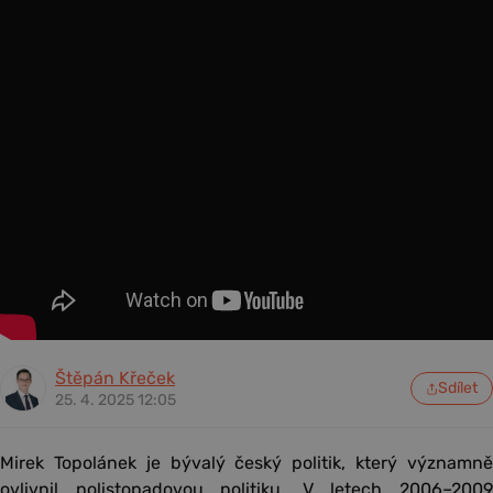
Štěpán Křeček
Sdílet
25. 4. 2025 12:05
Mirek Topolánek je bývalý český politik, který významně
ovlivnil polistopadovou politiku. V letech 2006–2009