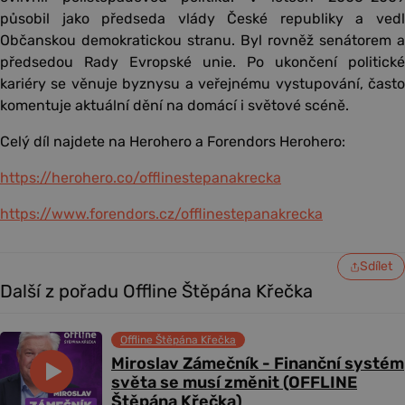
působil jako předseda vlády České republiky a vedl
Občanskou demokratickou stranu. Byl rovněž senátorem a
předsedou Rady Evropské unie. Po ukončení politické
kariéry se věnuje byznysu a veřejnému vystupování, často
komentuje aktuální dění na domácí i světové scéně.
Celý díl najdete na Herohero a Forendors Herohero:
https://herohero.co/offlinestepanakrecka
https://www.forendors.cz/offlinestepanakrecka
Sdílet
Další z pořadu Offline Štěpána Křečka
Offline Štěpána Křečka
Miroslav Zámečník - Finanční systém
světa se musí změnit (OFFLINE
Štěpána Křečka)