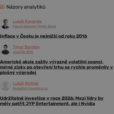
Názory analytiků
Lukáš Kovanda
hlavní ekonom Trinity Bank
Inflace v Česku je nejnižší od roku 2016
Timur Barotov
analytik BHS
Americké akcie zažily výrazně volatilní seanci,
mírné zisky po otevření trhu se rychle proměnily v
plošný výprodej
Lukáš Richtár
Redaktor investice.cz
Udržitelné investice v roce 2026: Mezi lídry by
měly patřit JYP Entertainment, ale i Nvidia