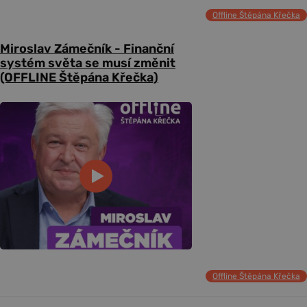
Offline Štěpána Křečka
Miroslav Zámečník - Finanční
systém světa se musí změnit
(OFFLINE Štěpána Křečka)
Offline Štěpána Křečka