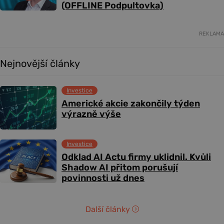
(OFFLINE Podpultovka)
REKLAMA
Nejnovější články
Investice
Americké akcie zakončily týden
výrazně výše
Investice
Odklad AI Actu firmy uklidnil. Kvůli
Shadow AI přitom porušují
povinnosti už dnes
Další články