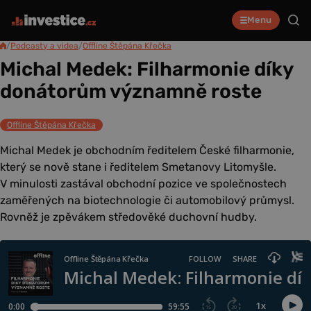
Menu
/
Podcasty a videa
/
Offline Štěpána Křečka
Michal Medek: Filharmonie díky
donátorům významně roste
Offline Štěpána Křečka
Michal Medek je obchodním ředitelem České filharmonie,
který se nově stane i ředitelem Smetanovy Litomyšle.
V minulosti zastával obchodní pozice ve společnostech
zaměřených na biotechnologie či automobilový průmysl.
Rovněž je zpěvákem středověké duchovní hudby.