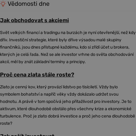
Vědomosti dne
Jak obchodovat s akciemi
Svět velkých financí a tradingu na burzách je nyní otevřenější, než kdy
dřív. Investiční strategie, které byly dříve výsadou malé skupiny
finančníků, jsou dnes přístupné každému, kdo si zřídí účet u brokera,
kterých je celá řada. Než se ale investor vrhne do světa obchodování
akcií, měl by znát základní termíny a principy.
Proč cena zlata stále roste?
Zlato je cenný kov, který provází lidstvo po tisíciletí. Vždy bylo
symbolem bohatství a napříč věky vždy dokázalo udržet svou
hodnotu. A právě v tom spočívá jeho přitažlivost pro investory. Je to
aktivum, které dlouhodobě obstálo přes všechny krize a ekonomické
turbulence. Proč je zlato dobrá investice a proč jeho cena dlouhodobě
roste?