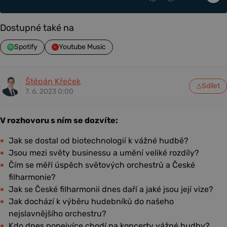
Dostupné také na
Spotify
Youtube Music
Štěpán Křeček
Sdílet
7. 6. 2023 0:00
V rozhovoru s ním se dozvíte:
Jak se dostal od biotechnologií k vážné hudbě?
Jsou mezi světy businessu a umění veliké rozdíly?
Čím se měří úspěch světových orchestrů a České
filharmonie?
Jak se České filharmonii dnes daří a jaké jsou její vize?
Jak dochází k výběru hudebníků do našeho
nejslavnějšího orchestru?
Kdo dnes ponejvíce chodí na koncerty vážné hudby?