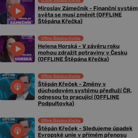
Offline Štěpána Křečka
Miroslav Zámečník - Finanční systém
světa se musí změnit (OFFLINE
Štěpána Křečka)
Offline Štěpána Křečka
Helena Horská - V závěru roku
mohou zdražit potraviny v Česku
(OFFLINE Štěpána Křečka)
Offline Štěpána Křečka
Štěpán Křeček - Změny v
důchodovém systému předluží ČR,
odnesou to pracující (OFFLINE
Podpultovka)
Offline Štěpána Křečka
Štěpán Křeček - Sledujeme úpadek
Evropské unie v přímém přenosu