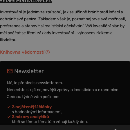
Jak začít investovat
Investování je jedním ze způsobů, jak se účinně bránit proti inflaci a
ochránit své peníze. Základem však je, poznat nejprve své možnosti,
preference a stanovit si realistická očekávání. Váš investiční plán by
měl počítat se třemi základy investování - výnosem, rizikem a
likviditou.
Knihovna vědomostí
Newsletter
Mějte přehled s newsletterem.
Nenechte si ujít nejnovější zprávy o investicích a ekonomice.
Jednou týdně vám pošleme:
3 nejčtenější články
s hodnotnými informacemi,
3 názory analytiků
kteří se těmto tématům věnují každý den,
nová videa a podcasty