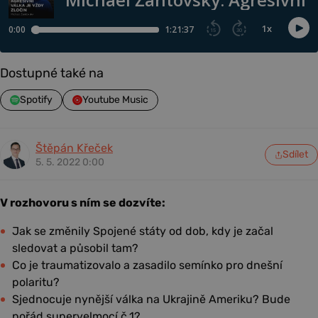
Dostupné také na
Spotify
Youtube Music
Štěpán Křeček
Sdílet
5. 5. 2022 0:00
V rozhovoru s ním se dozvíte:
Jak se změnily Spojené státy od dob, kdy je začal
sledovat a působil tam?
Co je traumatizovalo a zasadilo semínko pro dnešní
polaritu?
Sjednocuje nynější válka na Ukrajině Ameriku? Bude
pořád supervelmocí č.1?