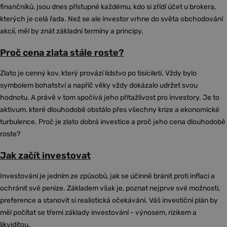
finančníků, jsou dnes přístupné každému, kdo si zřídí účet u brokera,
kterých je celá řada. Než se ale investor vrhne do světa obchodování
akcií, měl by znát základní termíny a principy.
Proč cena zlata stále roste?
Zlato je cenný kov, který provází lidstvo po tisíciletí. Vždy bylo
symbolem bohatství a napříč věky vždy dokázalo udržet svou
hodnotu. A právě v tom spočívá jeho přitažlivost pro investory. Je to
aktivum, které dlouhodobě obstálo přes všechny krize a ekonomické
turbulence. Proč je zlato dobrá investice a proč jeho cena dlouhodobě
roste?
Jak začít investovat
Investování je jedním ze způsobů, jak se účinně bránit proti inflaci a
ochránit své peníze. Základem však je, poznat nejprve své možnosti,
preference a stanovit si realistická očekávání. Váš investiční plán by
měl počítat se třemi základy investování - výnosem, rizikem a
likviditou.