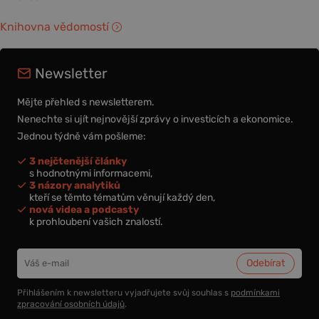
Knihovna vědomostí
Newsletter
Mějte přehled s newsletterem.
Nenechte si ujít nejnovější zprávy o investicích a ekonomice.
Jednou týdně vám pošleme:
3 nejčtenější články
s hodnotnými informacemi,
3 názory analytiků
kteří se těmto tématům věnují každý den,
nová videa a podcasty
k prohloubení vašich znalostí.
Přihlášením k newsletteru vyjadřujete svůj souhlas s
podmínkami
zpracování osobních údajů
.