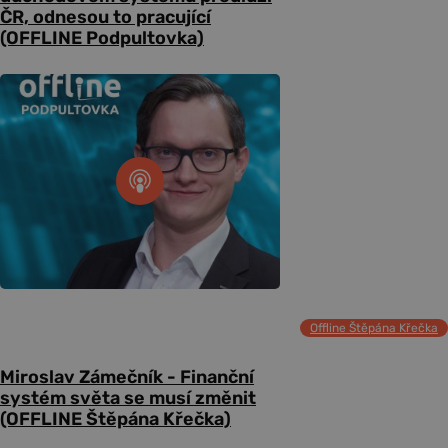
ČR, odnesou to pracující
(OFFLINE Podpultovka)
Offline Štěpána Křečka
Miroslav Zámečník - Finanční
systém světa se musí změnit
(OFFLINE Štěpána Křečka)