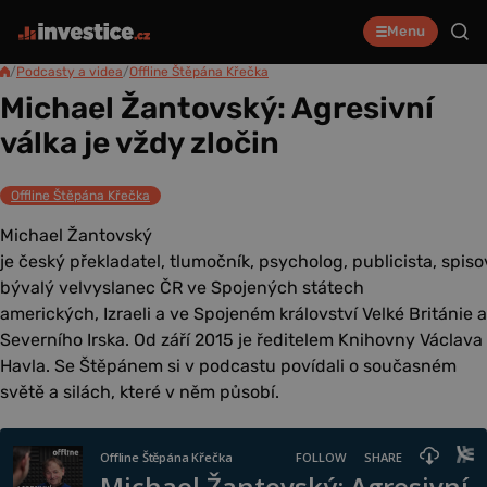
Menu
/
Podcasty a videa
/
Offline Štěpána Křečka
Michael Žantovský: Agresivní
válka je vždy zločin
Offline Štěpána Křečka
Michael Žantovský
je český překladatel, tlumočník, psycholog, publicista, spisova
bývalý velvyslanec ČR ve Spojených státech
amerických, Izraeli a ve Spojeném království Velké Británie a
Severního Irska. Od září 2015 je ředitelem Knihovny Václava
Havla. Se Štěpánem si v podcastu povídali o současném
světě a silách, které v něm působí.