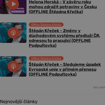
Helena Horská - V závěru roku
mohou zdražit potraviny v Česku
(OFFLINE Štěpána Křečka)
Offline Štěpána Křečka
Štěpán Křeček - Změny v
důchodovém systému předluží ČR,
odnesou to pracující (OFFLINE
Podpultovka)
Offline Štěpána Křečka
Štěpán Křeček - Sledujeme úpadek
Evropské unie v přímém přenosu
(OFFLINE Podpultovka)
REKLAMA
Nejnovější články