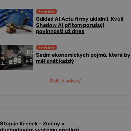
Investice
Odklad AI Actu firmy uklidnil. Kvůli
Shadow AI přitom porušují
povinnosti už dnes
Investice
Sedm ekonomických pojmů, které by
měl znát každý
Další články
Štěpán Křeček - Změny v
důchodovém systému předluží