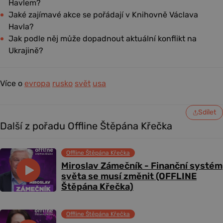
Havlem?
Jaké zajímavé akce se pořádají v Knihovně Václava
Havla?
Jak podle něj může dopadnout aktuální konflikt na
Ukrajině?
Více o
evropa
rusko
svět
usa
Sdílet
Další z pořadu Offline Štěpána Křečka
Offline Štěpána Křečka
Miroslav Zámečník - Finanční systém
světa se musí změnit (OFFLINE
Štěpána Křečka)
Offline Štěpána Křečka