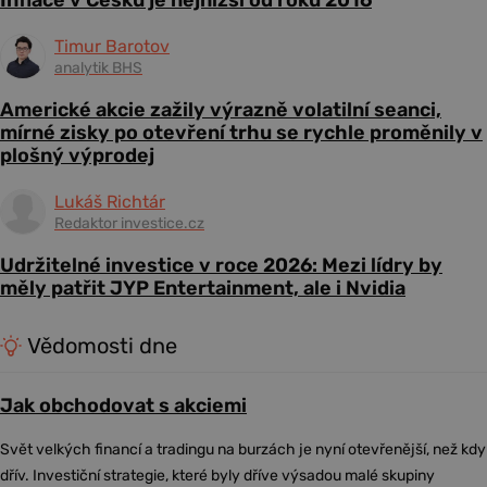
Inflace v Česku je nejnižší od roku 2016
Timur Barotov
analytik BHS
Americké akcie zažily výrazně volatilní seanci,
mírné zisky po otevření trhu se rychle proměnily v
plošný výprodej
Lukáš Richtár
Redaktor investice.cz
Udržitelné investice v roce 2026: Mezi lídry by
měly patřit JYP Entertainment, ale i Nvidia
Vědomosti dne
Jak obchodovat s akciemi
Svět velkých financí a tradingu na burzách je nyní otevřenější, než kdy
dřív. Investiční strategie, které byly dříve výsadou malé skupiny