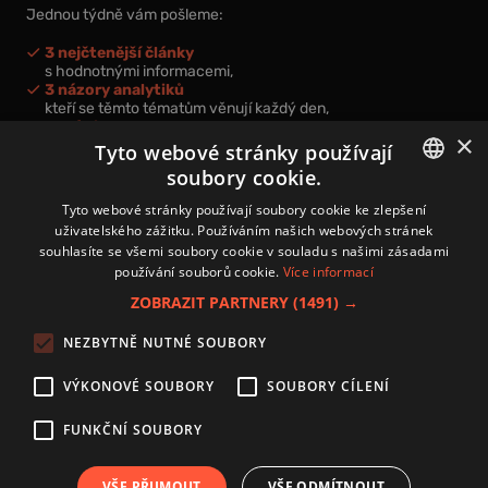
Jednou týdně vám pošleme:
3 nejčtenější články
s hodnotnými informacemi,
3 názory analytiků
kteří se těmto tématům věnují každý den,
nová videa a podcasty
×
k prohloubení vašich znalostí.
Tyto webové stránky používají
soubory cookie.
CZECH
Tyto webové stránky používají soubory cookie ke zlepšení
uživatelského zážitku. Používáním našich webových stránek
CZ
souhlasíte se všemi soubory cookie v souladu s našimi zásadami
Přihlášením k newsletteru vyjadřujete svůj souhlas s
podmínkami
používání souborů cookie.
Více informací
zpracování osobních údajů
.
ZOBRAZIT PARTNERY
(1491) →
Kontakt
NEZBYTNĚ NUTNÉ SOUBORY
Zásady používání souborů cookies
Zpracování osobních údajů
VÝKONOVÉ SOUBORY
SOUBORY CÍLENÍ
Autoři
Nastavení cookies
FUNKČNÍ SOUBORY
VŠE PŘIJMOUT
VŠE ODMÍTNOUT