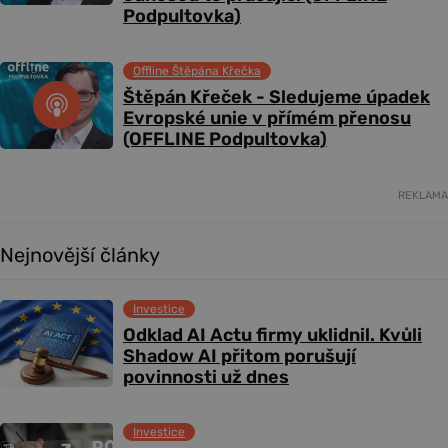
Podpultovka)
Offline Štěpána Křečka
Štěpán Křeček - Sledujeme úpadek
Evropské unie v přímém přenosu
(OFFLINE Podpultovka)
REKLAMA
Nejnovější články
Investice
Odklad AI Actu firmy uklidnil. Kvůli
Shadow AI přitom porušují
povinnosti už dnes
Investice