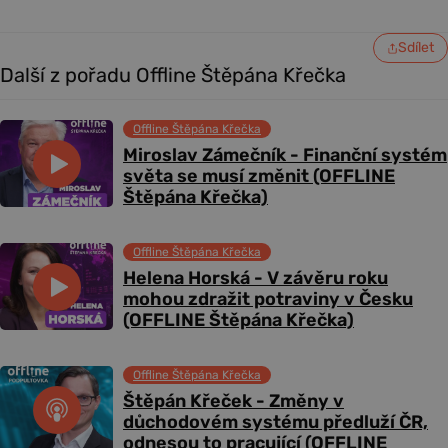
Sdílet
Další z pořadu Offline Štěpána Křečka
Offline Štěpána Křečka
Miroslav Zámečník - Finanční systém
světa se musí změnit (OFFLINE
Štěpána Křečka)
Offline Štěpána Křečka
Helena Horská - V závěru roku
mohou zdražit potraviny v Česku
(OFFLINE Štěpána Křečka)
Offline Štěpána Křečka
Štěpán Křeček - Změny v
důchodovém systému předluží ČR,
odnesou to pracující (OFFLINE