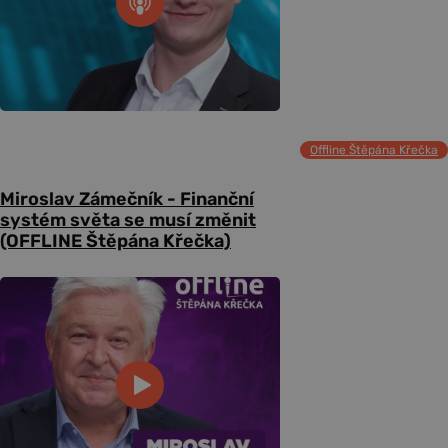
Offline Štěpána Křečka
Miroslav Zámečník - Finanční
systém světa se musí změnit
(OFFLINE Štěpána Křečka)