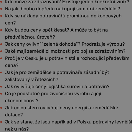
Kdo může za zdražování? Existuje jeden konkrétní viník?
Na jak dlouho dopředu nakupují samotní zemědělci?
Kdy se náklady potravinářů promítnou do koncových
cen?
Kdy budou ceny opět klesat? A může to být na
předválečnou úroveň?
Jak ceny ovlivní "zelená dohoda"? Prodražuje výrobu?
Jaké mají zemědělci možnosti pro boj se zdražováním?
Proč je v Česku je u potravin stále rozhodující především
cena?
Jak je pro zemědělce a potravináře zásadní být
zalistovaný v řetězcích?
Jak ovlivňuje ceny logistika surovin a potravin?
Co je podstatné pro živočišnou výrobu a její
ekonomičnost?
Jak celou sféru ovlivňují ceny energií a zemědělské
dotace?
Jak se stane, že jsou například v Polsku potraviny levnější
než u nás?