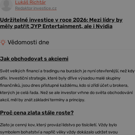
Lukáš Richtár
Redaktor investice.cz
Udržitelné investice v roce 2026: Mezi lídry by
měly patřit JYP Entertainment, ale i Nvidia
Vědomosti dne
Jak obchodovat s akciemi
Svět velkých financí a tradingu na burzách je nyní otevřenější, než kdy
dřív. Investiční strategie, které byly dříve výsadou malé skupiny
finančníků, jsou dnes přístupné každému, kdo si zřídí účet u brokera,
kterých je celá řada. Než se ale investor vrhne do světa obchodování
akcií, měl by znát základní termíny a principy.
Proč cena zlata stále roste?
Zlato je cenný kov, který provází lidstvo po tisíciletí. Vždy bylo
symbolem bohatství a napříč věky vždy dokázalo udržet svou