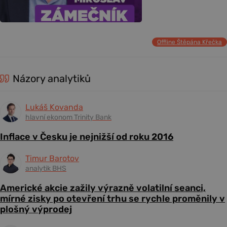
Offline Štěpána Křečka
Názory analytiků
Lukáš Kovanda
hlavní ekonom Trinity Bank
Inflace v Česku je nejnižší od roku 2016
Timur Barotov
analytik BHS
Americké akcie zažily výrazně volatilní seanci,
mírné zisky po otevření trhu se rychle proměnily v
plošný výprodej