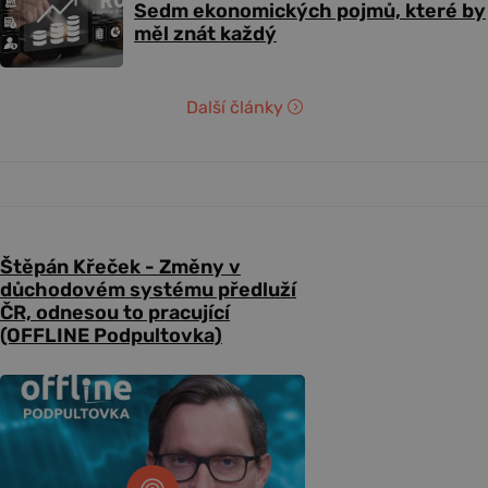
Sedm ekonomických pojmů, které by
měl znát každý
Další články
Štěpán Křeček - Změny v
důchodovém systému předluží
ČR, odnesou to pracující
(OFFLINE Podpultovka)