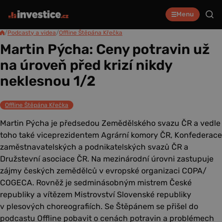
Menu
/
Podcasty a videa
/
Offline Štěpána Křečka
Martin Pýcha: Ceny potravin už
na úroveň před krizí nikdy
neklesnou 1/2
Offline Štěpána Křečka
Martin Pýcha je předsedou Zemědělského svazu ČR a vedle
toho také viceprezidentem Agrární komory ČR, Konfederace
zaměstnavatelských a podnikatelských svazů ČR a
Družstevní asociace ČR. Na mezinárodní úrovni zastupuje
zájmy českých zemědělců v evropské organizaci COPA/
COGECA. Rovněž je sedminásobným mistrem České
republiky a vítězem Mistrovství Slovenské republiky
v plesových choreografiích. Se Štěpánem se přišel do
podcastu Offline pobavit o cenách potravin a problémech