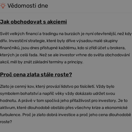
Vědomosti dne
Jak obchodovat s akciemi
Svět velkých financí a tradingu na burzách je nyní otevřenější, než kdy
dřív. Investiční strategie, které byly dříve výsadou malé skupiny
finančníků, jsou dnes přístupné každému, kdo si zřídí účet u brokera,
kterých je celá řada. Než se ale investor vrhne do světa obchodování
akcií, měl by znát základní termíny a principy.
Proč cena zlata stále roste?
Zlato je cenný kov, který provází lidstvo po tisíciletí. Vždy bylo
symbolem bohatství a napříč věky vždy dokázalo udržet svou
hodnotu. A právě v tom spočívá jeho přitažlivost pro investory. Je to
aktivum, které dlouhodobě obstálo přes všechny krize a ekonomické
turbulence. Proč je zlato dobrá investice a proč jeho cena dlouhodobě
roste?