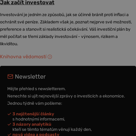
Jak začít investovat
Investování je jedním ze způsobů, jak se účinně bránit proti inflaci a
ochránit své peníze. Základem však je, poznat nejprve své možnosti,
preference a stanovit si realistická očekávání. Váš investiční plán by
měl počítat se třemi základy investování - výnosem, rizikem a
likviditou.
Knihovna vědomostí
Newsletter
Mějte přehled s newsletterem.
Nenechte si ujít nejnovější zprávy o investicích a ekonomice.
Jednou týdně vám pošleme:
3 nejčtenější články
s hodnotnými informacemi,
3 názory analytiků
kteří se těmto tématům věnují každý den,
nová videa a podcasty