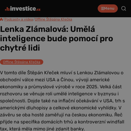
Menu
/
Podcasty a videa
/
Offline Štěpána Křečka
Lenka Zlámalová: Umělá
inteligence bude pomocí pro
chytré lidi
Offline Štěpána Křečka
V tomto díle Štěpán Křeček mluví s Lenkou Zlámalovou o
obchodní válce mezi USA a Čínou, vývoji americké
ekonomiky a průmyslové výrobě v roce 2025. Velká část
rozhovoru se věnuje roli umělé inteligence v byznysu i
společnosti. Dojde také na inflační očekávání v USA, trh s
americkými dluhopisy a celkové ekonomické vyhlídky. V
závěru se oba hosté zaměřují na českou ekonomiku. Řeč
přijde na specifika domácích trhů a kontroverzní windfall
tax, která měla mimo jiné zdanit banky.