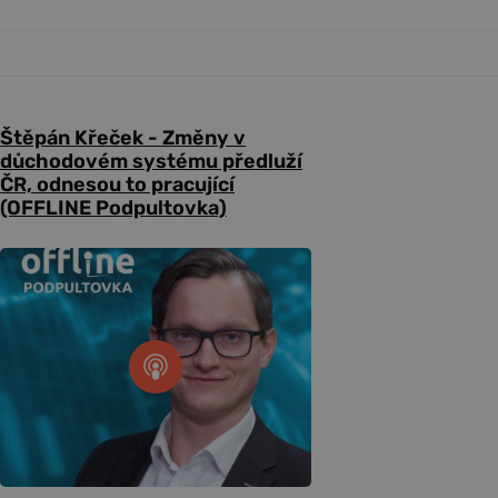
Štěpán Křeček - Změny v
důchodovém systému předluží
ČR, odnesou to pracující
(OFFLINE Podpultovka)