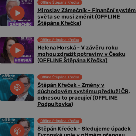
Offline Štěpána Křečka
Miroslav Zámečník - Finanční systém
světa se musí změnit (OFFLINE
Štěpána Křečka)
Offline Štěpána Křečka
Helena Horská - V závěru roku
mohou zdražit potraviny v Česku
(OFFLINE Štěpána Křečka)
Offline Štěpána Křečka
Štěpán Křeček - Změny v
důchodovém systému předluží ČR,
odnesou to pracující (OFFLINE
Podpultovka)
Offline Štěpána Křečka
Štěpán Křeček - Sledujeme úpadek
Evropské unie v přímém přenosu