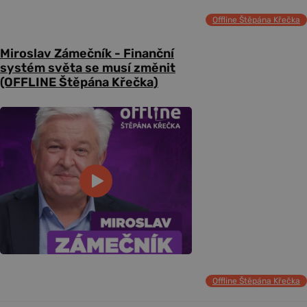
Offline Štěpána Křečka
Miroslav Zámečník - Finanční
systém světa se musí změnit
(OFFLINE Štěpána Křečka)
Offline Štěpána Křečka