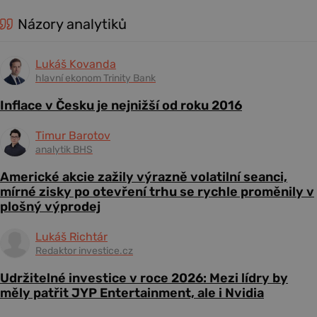
Názory analytiků
Lukáš Kovanda
hlavní ekonom Trinity Bank
Inflace v Česku je nejnižší od roku 2016
Timur Barotov
analytik BHS
Americké akcie zažily výrazně volatilní seanci,
mírné zisky po otevření trhu se rychle proměnily v
plošný výprodej
Lukáš Richtár
Redaktor investice.cz
Udržitelné investice v roce 2026: Mezi lídry by
měly patřit JYP Entertainment, ale i Nvidia