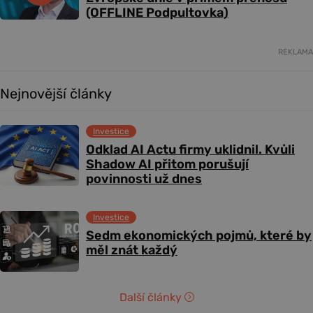
(OFFLINE Podpultovka)
REKLAMA
Nejnovější články
Investice
Odklad AI Actu firmy uklidnil. Kvůli
Shadow AI přitom porušují
povinnosti už dnes
Investice
Sedm ekonomických pojmů, které by
měl znát každý
Další články