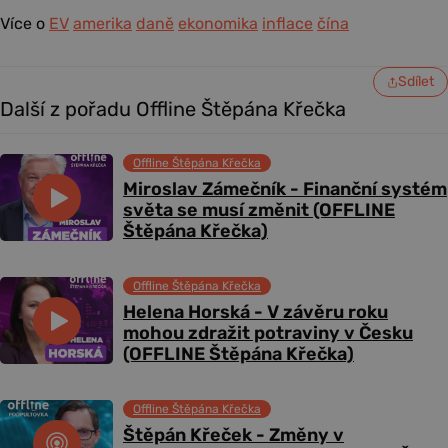
Více o
EV
amerika
daně
ekonomika
inflace
čína
Sdílet
Další z pořadu Offline Štěpána Křečka
Offline Štěpána Křečka
Miroslav Zámečník - Finanční systém
světa se musí změnit (OFFLINE
Štěpána Křečka)
Offline Štěpána Křečka
Helena Horská - V závěru roku
mohou zdražit potraviny v Česku
(OFFLINE Štěpána Křečka)
Offline Štěpána Křečka
Štěpán Křeček - Změny v