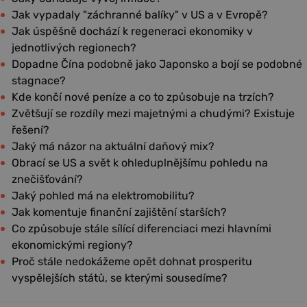
Jak vypadaly "záchranné balíky" v US a v Evropě?
Jak úspěšně dochází k regeneraci ekonomiky v
jednotlivých regionech?
Dopadne Čína podobně jako Japonsko a bojí se podobné
stagnace?
Kde končí nové peníze a co to způsobuje na trzích?
Zvětšují se rozdíly mezi majetnými a chudými? Existuje
řešení?
Jaký má názor na aktuální daňový mix?
Obrací se US a svět k ohleduplnějšímu pohledu na
znečišťování?
Jaký pohled má na elektromobilitu?
Jak komentuje finanční zajištění starších?
Co způsobuje stále sílící diferenciaci mezi hlavními
ekonomickými regiony?
Proč stále nedokážeme opět dohnat prosperitu
vyspělejších států, se kterými sousedíme?