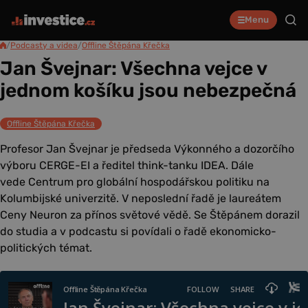
Menu
/
Podcasty a videa
/
Offline Štěpána Křečka
Jan Švejnar: Všechna vejce v
jednom košíku jsou nebezpečná
Offline Štěpána Křečka
Profesor Jan Švejnar je předseda Výkonného a dozorčího
výboru CERGE-EI a ředitel think-tanku IDEA. Dále
vede Centrum pro globální hospodářskou politiku na
Kolumbijské univerzitě. V neposlední řadě je laureátem
Ceny Neuron za přínos světové vědě. Se Štěpánem dorazil
do studia a v podcastu si povídali o řadě ekonomicko-
politických témat.