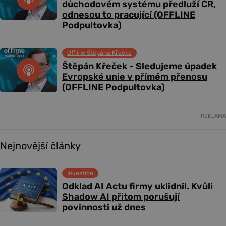
důchodovém systému předluží ČR,
odnesou to pracující (OFFLINE
Podpultovka)
Offline Štěpána Křečka
Štěpán Křeček - Sledujeme úpadek
Evropské unie v přímém přenosu
(OFFLINE Podpultovka)
REKLAMA
Nejnovější články
Investice
Odklad AI Actu firmy uklidnil. Kvůli
Shadow AI přitom porušují
povinnosti už dnes