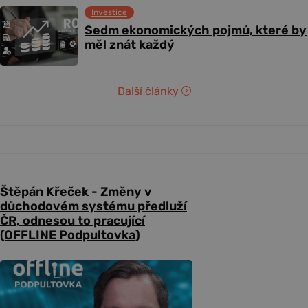
Investice
Sedm ekonomických pojmů, které by
měl znát každý
Další články
Štěpán Křeček - Změny v
důchodovém systému předluží
ČR, odnesou to pracující
(OFFLINE Podpultovka)