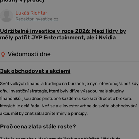
Lukáš Richtár
Redaktor investice.cz
Udržitelné investice v roce 2026: Mezi lídry by
měly patřit JYP Entertainment, ale i Nvidia
Vědomosti dne
Jak obchodovat s akciemi
Svět velkých financí a tradingu na burzách je nyní otevřenější, než kdy
dřív. Investiční strategie, které byly dříve výsadou malé skupiny
finančníků, jsou dnes přístupné každému, kdo si zřídí účet u brokera,
kterých je celá řada. Než se ale investor vrhne do světa obchodování
akcií, měl by znát základní termíny a principy.
Proč cena zlata stále roste?