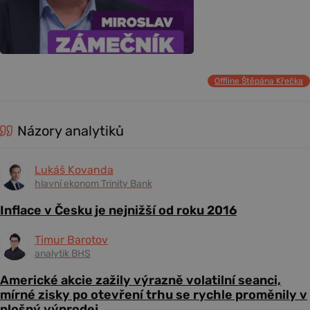
Offline Štěpána Křečka
Názory analytiků
Lukáš Kovanda
hlavní ekonom Trinity Bank
Inflace v Česku je nejnižší od roku 2016
Timur Barotov
analytik BHS
Americké akcie zažily výrazně volatilní seanci,
mírné zisky po otevření trhu se rychle proměnily v
plošný výprodej