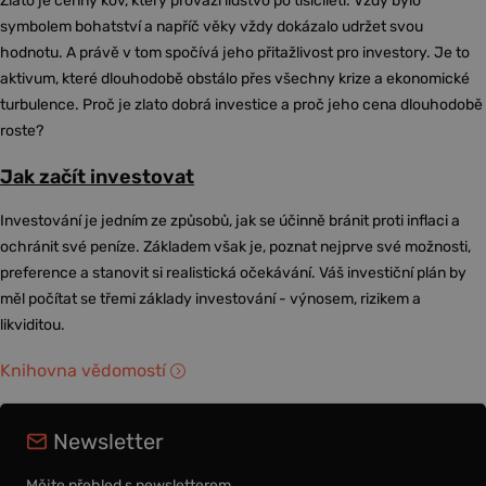
Zlato je cenný kov, který provází lidstvo po tisíciletí. Vždy bylo
symbolem bohatství a napříč věky vždy dokázalo udržet svou
hodnotu. A právě v tom spočívá jeho přitažlivost pro investory. Je to
aktivum, které dlouhodobě obstálo přes všechny krize a ekonomické
turbulence. Proč je zlato dobrá investice a proč jeho cena dlouhodobě
roste?
Jak začít investovat
Investování je jedním ze způsobů, jak se účinně bránit proti inflaci a
ochránit své peníze. Základem však je, poznat nejprve své možnosti,
preference a stanovit si realistická očekávání. Váš investiční plán by
měl počítat se třemi základy investování - výnosem, rizikem a
likviditou.
Knihovna vědomostí
Newsletter
Mějte přehled s newsletterem.