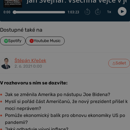
Dostupné také na
Spotify
Youtube Music
Štěpán Křeček
Sdílet
2. 6. 2021 0:00
V rozhovoru s ním se dozvíte:
Jak se změnila Amerika po nástupu Joe Bidena?
Myslí si pořád část Američanů, že nový prezident přišel k
moci neprávem?
Pomůže ekonomický balík pro obnovu ekonomiky US po
pandemii?
Jaký odhaduje vývoj inflace?