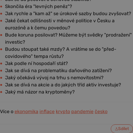
Skončila éra "levných peněz"?
Jak rychle a "kam až" se úrokové sazby budou zvyšovat?
Jaké čekat odlišnosti v měnové politice v Česku a
eurozóně a k čemu povedou?
Bude koruna posilovat? Můžeme být svědky "prodražení"
investic?
Budou stoupat také mzdy? A vrátíme se do "před-
covidového" tempa růstu?
Jak podle ní hospodaří stát?
Jak se dívá na problematiku daňového zatížení?
Jaký očekává vývoj na trhu s nemovitostmi?
Jak se dívá na akcie a do jakých tříd aktiv investuje?
Jaký má názor na kryptoměny?
Více o
ekonomika
inflace
krypto
pandemie
česko
Sdílet