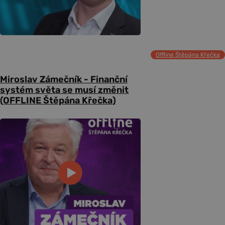
Offline Štěpána Křečka
Miroslav Zámečník - Finanční
systém světa se musí změnit
(OFFLINE Štěpána Křečka)