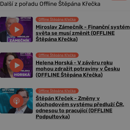
Další z pořadu Offline Štěpána Křečka
Offline Štěpána Křečka
Miroslav Zámečník - Finanční systém
světa se musí změnit (OFFLINE
Štěpána Křečka)
Offline Štěpána Křečka
Helena Horská - V závěru roku
mohou zdražit potraviny v Česku
(OFFLINE Štěpána Křečka)
Offline Štěpána Křečka
Štěpán Křeček - Změny v
důchodovém systému předluží ČR,
odnesou to pracující (OFFLINE
Podpultovka)