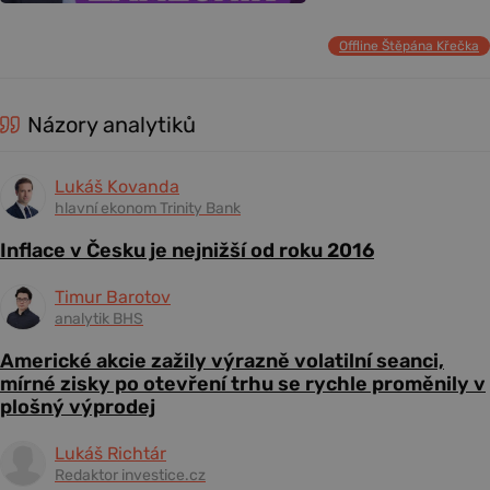
Offline Štěpána Křečka
Názory analytiků
Lukáš Kovanda
hlavní ekonom Trinity Bank
Inflace v Česku je nejnižší od roku 2016
Timur Barotov
analytik BHS
Americké akcie zažily výrazně volatilní seanci,
mírné zisky po otevření trhu se rychle proměnily v
plošný výprodej
Lukáš Richtár
Redaktor investice.cz