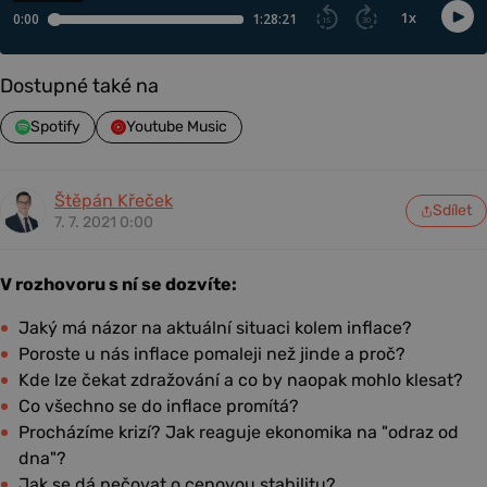
Dostupné také na
Spotify
Youtube Music
Štěpán Křeček
Sdílet
7. 7. 2021 0:00
V rozhovoru s ní se dozvíte:
Jaký má názor na aktuální situaci kolem inflace?
Poroste u nás inflace pomaleji než jinde a proč?
Kde lze čekat zdražování a co by naopak mohlo klesat?
Co všechno se do inflace promítá?
Procházíme krizí? Jak reaguje ekonomika na "odraz od
dna"?
Jak se dá pečovat o cenovou stabilitu?