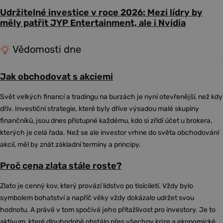
Udržitelné investice v roce 2026: Mezi lídry by
měly patřit JYP Entertainment, ale i Nvidia
Vědomosti dne
Jak obchodovat s akciemi
Svět velkých financí a tradingu na burzách je nyní otevřenější, než kdy
dřív. Investiční strategie, které byly dříve výsadou malé skupiny
finančníků, jsou dnes přístupné každému, kdo si zřídí účet u brokera,
kterých je celá řada. Než se ale investor vrhne do světa obchodování
akcií, měl by znát základní termíny a principy.
Proč cena zlata stále roste?
Zlato je cenný kov, který provází lidstvo po tisíciletí. Vždy bylo
symbolem bohatství a napříč věky vždy dokázalo udržet svou
hodnotu. A právě v tom spočívá jeho přitažlivost pro investory. Je to
aktivum, které dlouhodobě obstálo přes všechny krize a ekonomické