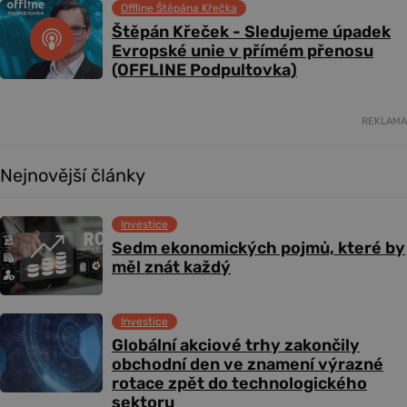
Offline Štěpána Křečka
Štěpán Křeček - Sledujeme úpadek
Evropské unie v přímém přenosu
(OFFLINE Podpultovka)
REKLAMA
Nejnovější články
Investice
Sedm ekonomických pojmů, které by
měl znát každý
Investice
Globální akciové trhy zakončily
obchodní den ve znamení výrazné
rotace zpět do technologického
sektoru