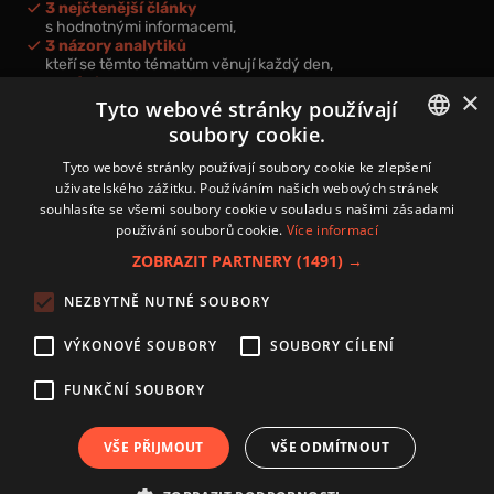
3 nejčtenější články
s hodnotnými informacemi,
3 názory analytiků
kteří se těmto tématům věnují každý den,
nová videa a podcasty
×
k prohloubení vašich znalostí.
Tyto webové stránky používají
soubory cookie.
CZECH
Tyto webové stránky používají soubory cookie ke zlepšení
uživatelského zážitku. Používáním našich webových stránek
CZ
souhlasíte se všemi soubory cookie v souladu s našimi zásadami
Přihlášením k newsletteru vyjadřujete svůj souhlas s
podmínkami
používání souborů cookie.
Více informací
zpracování osobních údajů
.
ZOBRAZIT PARTNERY
(1491) →
Kontakt
NEZBYTNĚ NUTNÉ SOUBORY
Zásady používání souborů cookies
Zpracování osobních údajů
VÝKONOVÉ SOUBORY
SOUBORY CÍLENÍ
Autoři
Nastavení cookies
FUNKČNÍ SOUBORY
VŠE PŘIJMOUT
VŠE ODMÍTNOUT
Copyright 2024 © Investice.cz. Všechna práva vyhrazena.