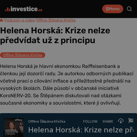
Menu
/
Podcasty a videa
/
Offline Štěpána Křečka
Helena Horská: Krize nelze
předvídat už z principu
Offline Štěpána Křečka
Helena Horská je hlavní ekonomkou Raiffeisenbank a
členkou její dozorčí rady. Je autorkou odborných publikací
včetně prací o cílování inflace a příležitostně přednáší na
vysokých školách. Dále působí v občanské iniciativě
KoroNERV-20. Se Štěpánem diskutovali nad otázkami
současné ekonomiky a souvislostmi, které jí ovlivňují.