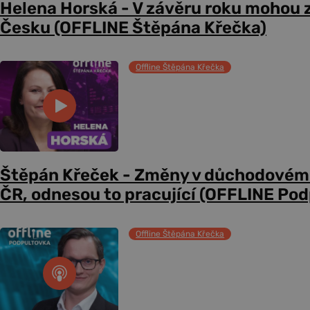
Helena Horská - V závěru roku mohou z
Česku (OFFLINE Štěpána Křečka)
Offline Štěpána Křečka
Štěpán Křeček - Změny v důchodovém
ČR, odnesou to pracující (OFFLINE Po
Offline Štěpána Křečka