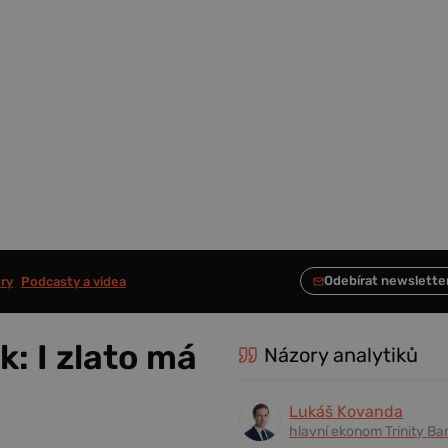
ry
Podcasty a videa
: I zlato má
Názory analytiků
Lukáš Kovanda
hlavní ekonom Trinity Ba