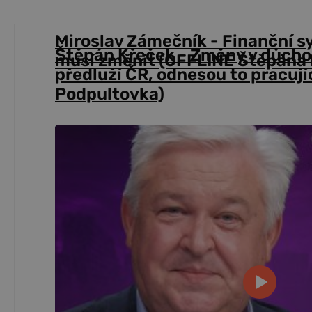
Miroslav Zámečník - Finanční s
Štěpán Křeček - Změny v důch
musí změnit (OFFLINE Štěpána 
předluží ČR, odnesou to pracují
Podpultovka)