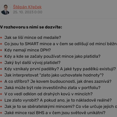
Štěpán Křeček
25. 10. 2023 0:00
V rozhovoru s nimi se dozvíte:
Jak se liší mince od medaile?
Co jsou to SMART mince a v čem se odlišují od mincí běž
Kdy nemají mince DPH?
Kdy a kde se začaly používat mince jako platidla?
Jaký byl další vývoj platidel?
Kdy vznikaly první padělky? A jaké typy padělků existují?
Jak interpretovat "zlato jako uchovatele hodnoty"?
A co stříbro? Je kovem budoucnosti, jak dnes zaznívá?
Jaká může být role investičního zlata v portfoliu?
V co vedl odklon od drahých kovů v mincích?
Lze zlato vyrobit? A pokud ano, je to nákladově reálné?
Jak je to se sběratelskými mincemi? Co vše určuje jejich
Jaké mince razí BHS a v čem jsou světově unikátní?