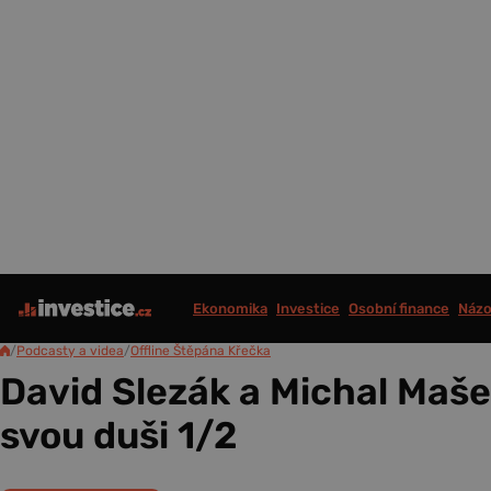
Ekonomika
Investice
Osobní finance
Názo
/
Podcasty a videa
/
Offline Štěpána Křečka
David Slezák a Michal Mašek
svou duši 1/2