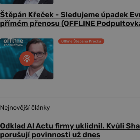
Štěpán Křeček - Sledujeme úpadek Evr
přímém přenosu (OFFLINE Podpultovk
Offline Štěpána Křečka
Nejnovější články
Odklad AI Actu firmy uklidnil. Kvůli Sh
porušují povinnosti už dnes