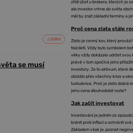
zřídí účet u brokera, kterých je c
ale investor vrhne do světa obch
měl by znát základní termíny a pr
Proč cena zlata stále r
Sdílet
Zlato je cenný kov, který provází 
tisíciletí. Vždy bylo symbolem bo
věky vždy dokázalo udržet svou 
právě v tom spočívá jeho přitažli
světa se musí
investory. Je to aktivum, které 
obstálo přes všechny krize a ek
turbulence. Proč je zlato dobrá i
jeho cena dlouhodobě roste?
Jak začít investovat
Investování je jedním ze způsobů
bránit proti inflaci a ochránit své
Základem však je, poznat nejprv