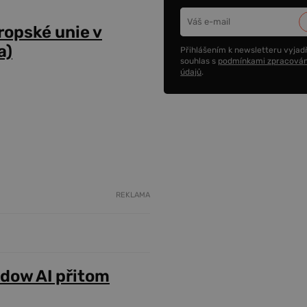
opské unie v
a)
Přihlášením k newsletteru vyjadř
souhlas s
podmínkami zpracován
údajů
.
REKLAMA
adow AI přitom