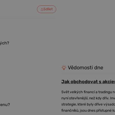
Sdílet
ných?
Vědomosti dne
Jak obchodovat s akcie
Svět velkých financí a tradingu 
nyní otevřenější, než kdy dřív. In
strategie, které byly dříve výsa
 cenu?
finančníků, jsou dnes přístupné 