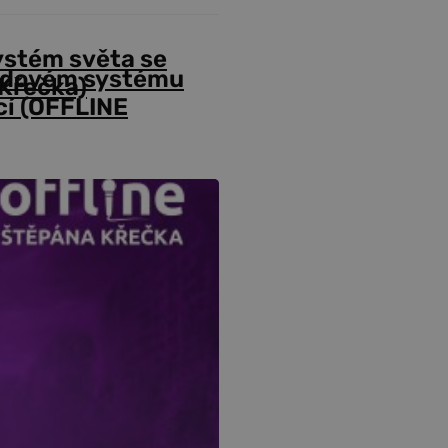
ystém světa se
odovém systému
Křečka)
cí (OFFLINE