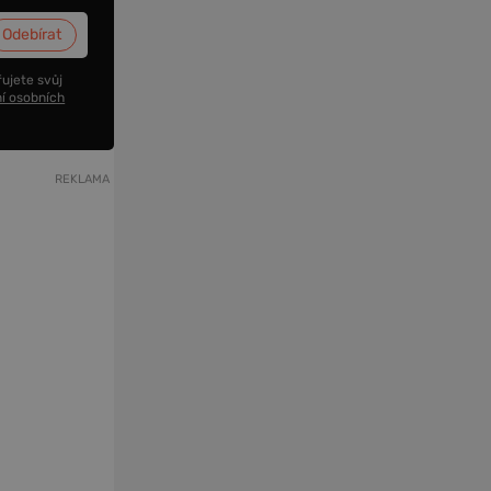
ujete svůj
í osobních
REKLAMA