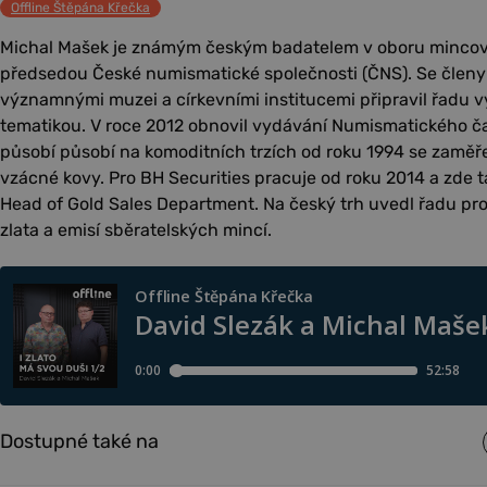
Offline Štěpána Křečka
Michal Mašek je známým českým badatelem v oboru mincovn
předsedou České numismatické společnosti (ČNS). Se členy 
významnými muzei a církevními institucemi připravil řadu 
tematikou. V roce 2012 obnovil vydávání Numismatického ča
působí působí na komoditních trzích od roku 1994 se zamě
vzácné kovy. Pro BH Securities pracuje od roku 2014 a zde t
Head of Gold Sales Department. Na český trh uvedl řadu proj
zlata a emisí sběratelských mincí.
Dostupné také na