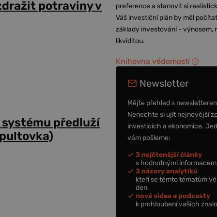
dražit potraviny v
preference a stanovit si realisti
Váš investiční plán by měl počítat
základy investování - výnosem, r
likviditou.
Knihovna vědomostí
Newsletter
Mějte přehled s newslettere
Nenechte si ujít nejnovější z
 systému předluží
investicích a ekonomice. Je
dpultovka)
vám pošleme:
3 nejčtenější články
s hodnotnými informacemi
3 názory analytiků
kteří se těmto tématům vě
den,
nová videa a podcasty
k prohloubení vašich znalo