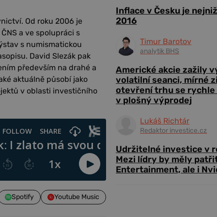
Inflace v Česku je nejni
2016
ictví. Od roku 2006 je
ČNS a ve spolupráci s
Timur Barotov
výstav s numismatickou
analytik BHS
sopisu. David Slezák pak
řením především na drahé a
Americké akcie zažily 
volatilní seanci, mírné 
aké aktuálně působí jako
otevření trhu se rychle
ektů v oblasti investičního
v plošný výprodej
Lukáš Richtár
Redaktor investice.cz
Udržitelné investice v 
Mezi lídry by měly patři
Entertainment, ale i Nvi
Spotify
Youtube Music