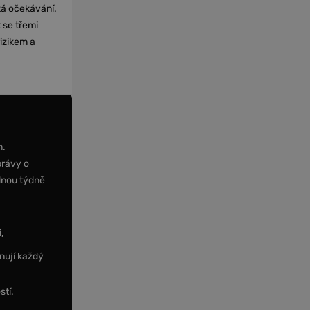
cká očekávání.
 se třemi
izikem a
m.
právy o
dnou týdně
,
nují každý
stí.