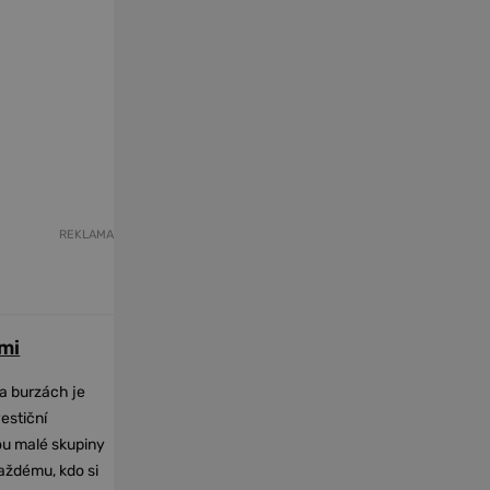
REKLAMA
mi
na burzách je
vestiční
dou malé skupiny
každému, kdo si