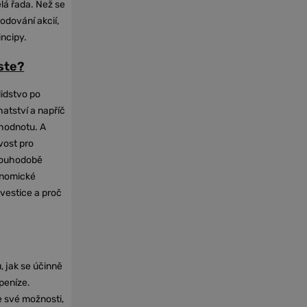
elá řada. Než se
odování akcií,
incipy.
oste?
lidstvo po
hatství a napříč
hodnotu. A
vost pro
dlouhodobě
onomické
nvestice a proč
, jak se účinně
 peníze.
e své možnosti,