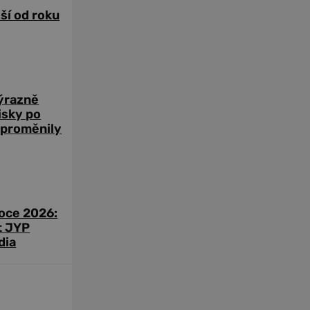
žší od roku
výrazně
zisky po
 proměnily
roce 2026:
t JYP
dia