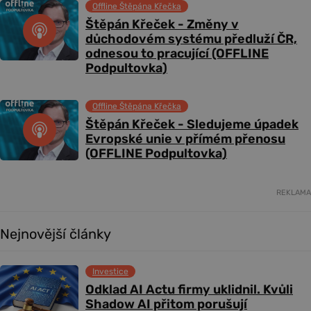
Offline Štěpána Křečka
Štěpán Křeček - Změny v
důchodovém systému předluží ČR,
odnesou to pracující (OFFLINE
Podpultovka)
Offline Štěpána Křečka
Štěpán Křeček - Sledujeme úpadek
Evropské unie v přímém přenosu
(OFFLINE Podpultovka)
REKLAMA
Nejnovější články
Investice
Odklad AI Actu firmy uklidnil. Kvůli
Shadow AI přitom porušují