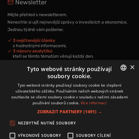
Newsletter
Mějte přehled s newsletterem.
Nenechte si ujít nejnovější zprávy o investicích a ekonomice.
Jednou týdně vám pošleme:
3 nejčtenější články
s hodnotnými informacemi,
3 názory analytiků
kteří se těmto tématům věnují každý den,
nová videa a podcasty
×
k prohloubení vašich znalostí.
Tyto webové stránky používají
soubory cookie.
CZECH
Tyto webové stránky používají soubory cookie ke zlepšení
uživatelského zážitku. Používáním našich webových stránek
CZ
souhlasíte se všemi soubory cookie v souladu s našimi zásadami
Přihlášením k newsletteru vyjadřujete svůj souhlas s
podmínkami
používání souborů cookie.
Více informací
zpracování osobních údajů
.
ZOBRAZIT PARTNERY
(1491) →
Kontakt
NEZBYTNĚ NUTNÉ SOUBORY
Zásady používání souborů cookies
Zpracování osobních údajů
VÝKONOVÉ SOUBORY
SOUBORY CÍLENÍ
Autoři