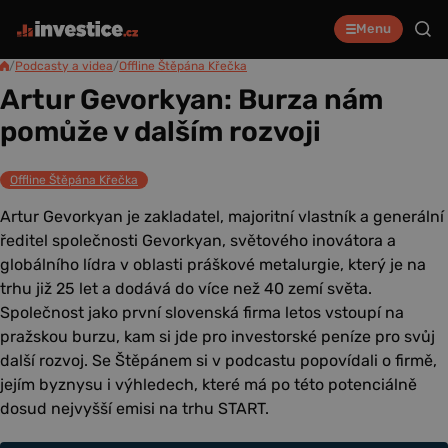
Menu
/
Podcasty a videa
/
Offline Štěpána Křečka
Artur Gevorkyan: Burza nám
pomůže v dalším rozvoji
Offline Štěpána Křečka
Artur Gevorkyan je zakladatel, majoritní vlastník a generální
ředitel společnosti Gevorkyan, světového inovátora a
globálního lídra v oblasti práškové metalurgie, který je na
trhu již 25 let a dodává do více než 40 zemí světa.
Společnost jako první slovenská firma letos vstoupí na
pražskou burzu, kam si jde pro investorské peníze pro svůj
další rozvoj. Se Štěpánem si v podcastu popovídali o firmě,
jejím byznysu i výhledech, které má po této potenciálně
dosud nejvyšší emisi na trhu START.