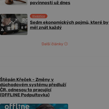
povinnosti už dnes
Investice
Sedm ekonomických pojmů, které by
měl znát každý
Další články
Štěpán Křeček - Změny v
důchodovém systému předluží
ČR, odnesou to pracující
(OFFLINE Podpultovka)