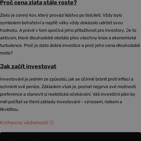
Proč cena zlata stále roste?
Zlato je cenný kov, který provází lidstvo po tisíciletí. Vždy bylo
symbolem bohatství a napříč věky vždy dokázalo udržet svou
hodnotu. A právě v tom spočívá jeho přitažlivost pro investory. Je to
aktivum, které dlouhodobě obstálo přes všechny krize a ekonomické
turbulence. Proč je zlato dobrá investice a proč jeho cena dlouhodobě
roste?
Jak začít investovat
Investování je jedním ze způsobů, jak se účinně bránit proti inflaci a
ochránit své peníze. Základem však je, poznat nejprve své možnosti,
preference a stanovit si realistická očekávání. Váš investiční plán by
měl počítat se třemi základy investování - výnosem, rizikem a
likviditou.
Knihovna vědomostí