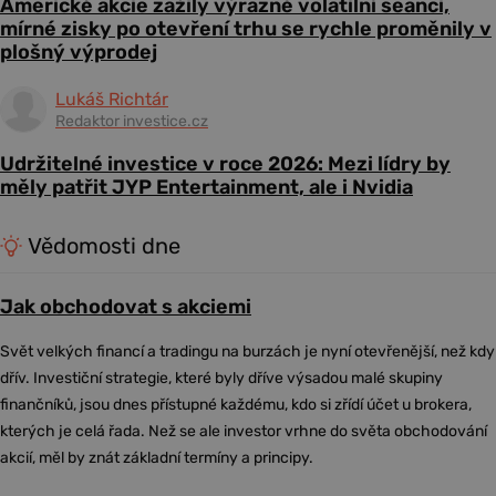
Americké akcie zažily výrazně volatilní seanci,
mírné zisky po otevření trhu se rychle proměnily v
plošný výprodej
Lukáš Richtár
Redaktor investice.cz
Udržitelné investice v roce 2026: Mezi lídry by
měly patřit JYP Entertainment, ale i Nvidia
Vědomosti dne
Jak obchodovat s akciemi
Svět velkých financí a tradingu na burzách je nyní otevřenější, než kdy
dřív. Investiční strategie, které byly dříve výsadou malé skupiny
finančníků, jsou dnes přístupné každému, kdo si zřídí účet u brokera,
kterých je celá řada. Než se ale investor vrhne do světa obchodování
akcií, měl by znát základní termíny a principy.