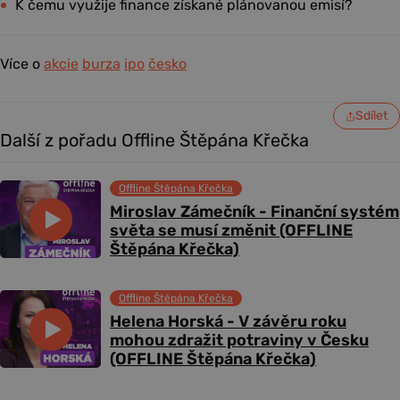
K čemu využije finance získané plánovanou emisí?
Více o
akcie
burza
ipo
česko
Sdílet
Další z pořadu Offline Štěpána Křečka
Offline Štěpána Křečka
Miroslav Zámečník - Finanční systém
světa se musí změnit (OFFLINE
Štěpána Křečka)
Offline Štěpána Křečka
Helena Horská - V závěru roku
mohou zdražit potraviny v Česku
(OFFLINE Štěpána Křečka)