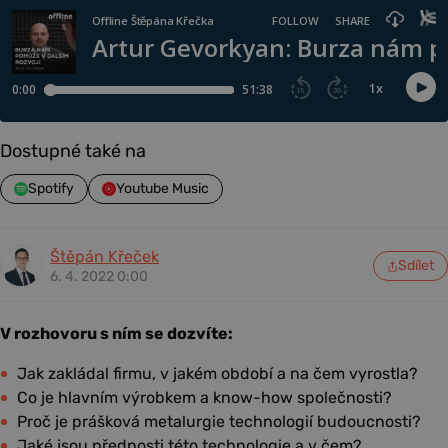
Dostupné také na
Spotify
Youtube Music
Štěpán Křeček
Sdílet
6. 4. 2022 0:00
V rozhovoru s ním se dozvíte:
Jak zakládal firmu, v jakém období a na čem vyrostla?
Co je hlavním výrobkem a know-how společnosti?
Proč je prášková metalurgie technologií budoucnosti?
Jaké jsou přednosti této technologie a v čem?