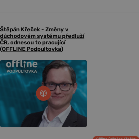
Štěpán Křeček - Změny v
důchodovém systému předluží
ČR, odnesou to pracující
(OFFLINE Podpultovka)
Offline Štěpána Křečka