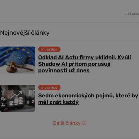
REKLAMA
Nejnovější články
Investice
Odklad AI Actu firmy uklidnil. Kvůli
Shadow AI přitom porušují
povinnosti už dnes
Investice
Sedm ekonomických pojmů, které by
měl znát každý
Další články