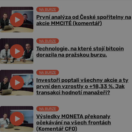
NA BURZE
První analýza od České spořitelny na
akcie MMCITÉ (komentář)
NA BURZE
Technologie, na které stojí bitcoin
dorazila na pražskou burzu.
NA BURZE
Investoři poptali všechny akcie a ty
první den vzrostly o +18,33 %. Jak
transakci hodnotí manažeři?
NA BURZE
Výsledky MONETA překonaly
očekávání na všech frontách
(Komentář CFO)