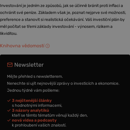
Investování je jedním ze způsobů, jak se účinně bránit proti inflaci a
ochránit své peníze. Základem však je, poznat nejprve své možnosti,
preference a stanovit si realistická očekávání. Váš investiční plán by
měl počítat se třemi základy investování - výnosem, rizikem a
likviditou.
Knihovna vědomostí
Newsletter
Mějte přehled s newsletterem.
Nenechte si ujít nejnovější zprávy o investicích a ekonomice.
Jednou týdně vám pošleme:
3 nejčtenější články
s hodnotnými informacemi,
3 názory analytiků
kteří se těmto tématům věnují každý den,
nová videa a podcasty
k prohloubení vašich znalostí.