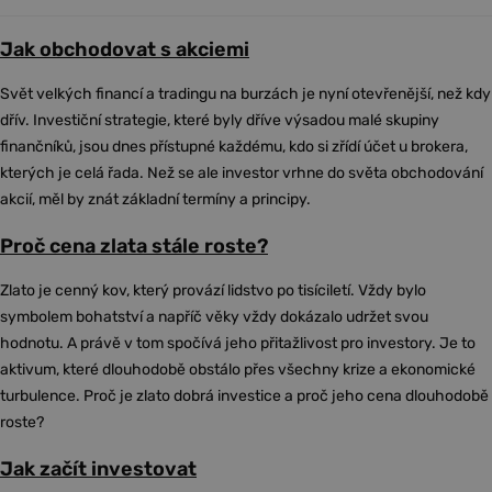
Jak obchodovat s akciemi
Svět velkých financí a tradingu na burzách je nyní otevřenější, než kdy
dřív. Investiční strategie, které byly dříve výsadou malé skupiny
finančníků, jsou dnes přístupné každému, kdo si zřídí účet u brokera,
kterých je celá řada. Než se ale investor vrhne do světa obchodování
akcií, měl by znát základní termíny a principy.
Proč cena zlata stále roste?
Zlato je cenný kov, který provází lidstvo po tisíciletí. Vždy bylo
symbolem bohatství a napříč věky vždy dokázalo udržet svou
hodnotu. A právě v tom spočívá jeho přitažlivost pro investory. Je to
aktivum, které dlouhodobě obstálo přes všechny krize a ekonomické
turbulence. Proč je zlato dobrá investice a proč jeho cena dlouhodobě
roste?
Jak začít investovat