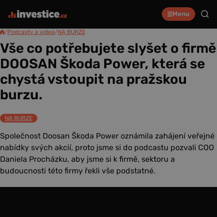
Menu
/
Podcasty a videa
/
NA BURZE
Vše co potřebujete slyšet o firmě
DOOSAN Škoda Power, která se
chystá vstoupit na pražskou
burzu.
NA BURZE
Společnost Doosan Škoda Power oznámila zahájení veřejné
nabídky svých akcií, proto jsme si do podcastu pozvali COO
Daniela Procházku, aby jsme si k firmě, sektoru a
budoucnosti této firmy řekli vše podstatné.