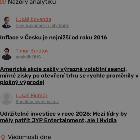
Názory analytiků
Lukáš Kovanda
hlavní ekonom Trinity Bank
Inflace v Česku je nejnižší od roku 2016
Timur Barotov
analytik BHS
Americké akcie zažily výrazně volatilní seanci,
mírné zisky po otevření trhu se rychle proměnily v
plošný výprodej
Lukáš Richtár
Redaktor investice.cz
Udržitelné investice v roce 2026: Mezi lídry by
měly patřit JYP Entertainment, ale i Nvidia
Vědomosti dne