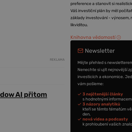
preference a stanovit si realisti
Váš investiční plán by měl počítat
základy investování - výnosem, r
likviditou.
Knihovna vědomostí
Newsletter
REKLAMA
Mějte přehled s newslettere
Nenechte si ujít nejnovější z
investicích a ekonomice. Je
vám pošleme:
adow AI přitom
3 nejčtenější články
s hodnotnými informacemi
3 názory analytiků
kteří se těmto tématům vě
den,
nová videa a podcasty
k prohloubení vašich znalo