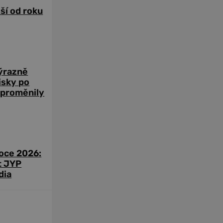
žší od roku
výrazně
zisky po
 proměnily
roce 2026:
t JYP
dia