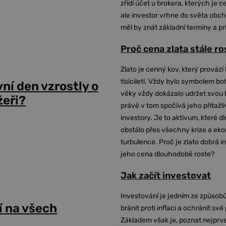
zřídí účet u brokera, kterých je c
ale investor vrhne do světa obch
měl by znát základní termíny a pr
Proč cena zlata stále r
Zlato je cenný kov, který provází 
tisíciletí. Vždy bylo symbolem bo
vní den vzrostly o
věky vždy dokázalo udržet svou 
žeři?
právě v tom spočívá jeho přitažli
investory. Je to aktivum, které 
obstálo přes všechny krize a ek
turbulence. Proč je zlato dobrá i
jeho cena dlouhodobě roste?
Jak začít investovat
Investování je jedním ze způsobů
 na všech
bránit proti inflaci a ochránit své
Základem však je, poznat nejprv