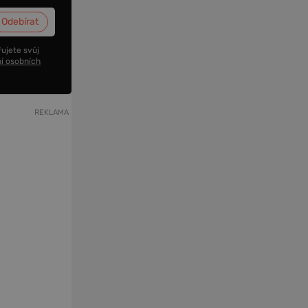
ujete svůj
í osobních
REKLAMA