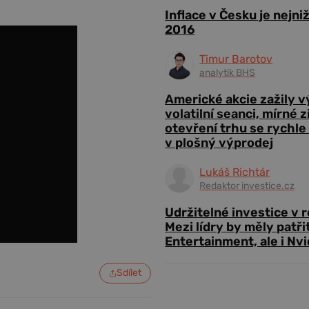
Inflace v Česku je nejni
2016
Timur Barotov
analytik BHS
Americké akcie zažily 
volatilní seanci, mírné 
otevření trhu se rychle
v plošný výprodej
Lukáš Richtár
Redaktor investice.cz
Udržitelné investice v 
Mezi lídry by měly patři
Entertainment, ale i Nvi
Sdílet