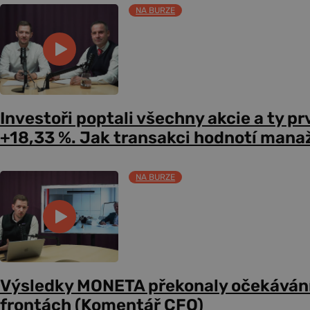
NA BURZE
Investoři poptali všechny akcie a ty pr
+18,33 %. Jak transakci hodnotí mana
NA BURZE
Výsledky MONETA překonaly očekávání
frontách (Komentář CFO)