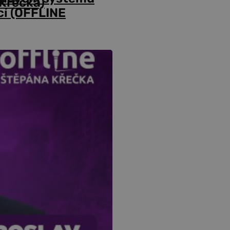
Křečka)
cí (OFFLINE