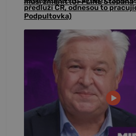
musí změnit (OFFLINE Štěpána 
předluží ČR, odnesou to pracují
Podpultovka)