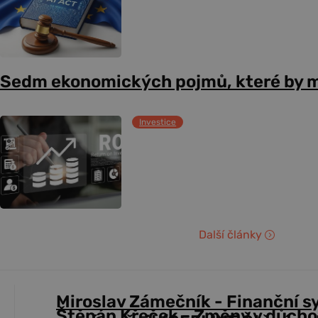
Sedm ekonomických pojmů, které by m
Investice
Další články
Miroslav Zámečník - Finanční s
Štěpán Křeček - Změny v důch