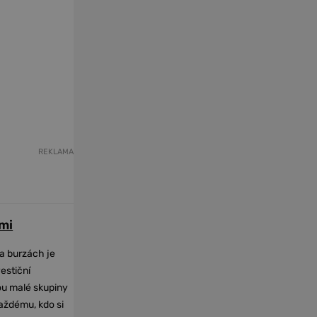
REKLAMA
mi
na burzách je
vestiční
dou malé skupiny
každému, kdo si