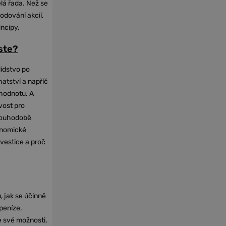
elá řada. Než se
odování akcií,
incipy.
oste?
lidstvo po
hatství a napříč
hodnotu. A
vost pro
dlouhodobě
onomické
nvestice a proč
, jak se účinně
 peníze.
e své možnosti,