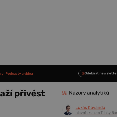
ry
Podcasty a videa
aží přivést
Názory analytiků
Lukáš Kovanda
hlavní ekonom Trinity Ba