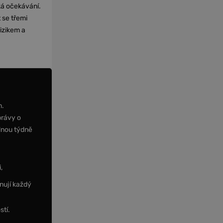
cká očekávání.
 se třemi
izikem a
m.
právy o
dnou týdně
,
nují každý
stí.