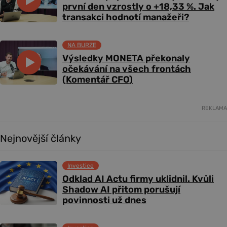
první den vzrostly o +18,33 %. Jak
transakci hodnotí manažeři?
NA BURZE
Výsledky MONETA překonaly
očekávání na všech frontách
(Komentář CFO)
REKLAMA
Nejnovější články
Investice
Odklad AI Actu firmy uklidnil. Kvůli
Shadow AI přitom porušují
povinnosti už dnes