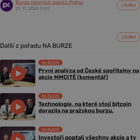
Burza cenných papírů Praha
Sdílet
21. 11. 2024 11:07
Sdílet
Další z pořadu NA BURZE
NA BURZE
První analýza od České spořitelny na
akcie MMCITÉ (komentář)
NA BURZE
Technologie, na které stojí bitcoin
dorazila na pražskou burzu.
NA BURZE
Investoři poptali všechny akcie a ty