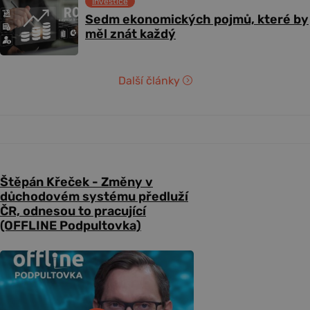
Investice
Sedm ekonomických pojmů, které by
měl znát každý
Další články
Štěpán Křeček - Změny v
důchodovém systému předluží
ČR, odnesou to pracující
(OFFLINE Podpultovka)