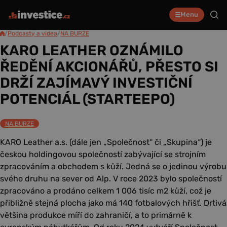
Menu
/
Podcasty a videa
/
NA BURZE
KARO LEATHER OZNÁMILO
ŘEDĚNÍ AKCIONÁŘŮ, PŘESTO SI
DRŽÍ ZAJÍMAVÝ INVESTIČNÍ
POTENCIÁL (STARTEEPO)
NA BURZE
KARO Leather a.s. (dále jen „Společnost“ či „Skupina“) je
českou holdingovou společností zabývající se strojním
zpracováním a obchodem s kůží. Jedná se o jedinou výrobu
svého druhu na sever od Alp. V roce 2023 bylo společností
zpracováno a prodáno celkem 1 006 tisíc m2 kůží, což je
přibližně stejná plocha jako má 140 fotbalových hřišť. Drtivá
většina produkce míří do zahraničí, a to primárně k