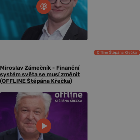
Offline Štěpána Křečka
Miroslav Zámečník - Finanční
systém světa se musí změnit
(OFFLINE Štěpána Křečka)