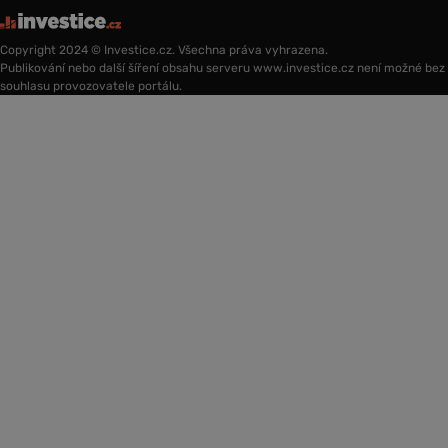
Copyright 2024 © Investice.cz. Všechna práva vyhrazena.
Publikování nebo další šíření obsahu serveru www.investice.cz není možné bez
souhlasu provozovatele portálu.