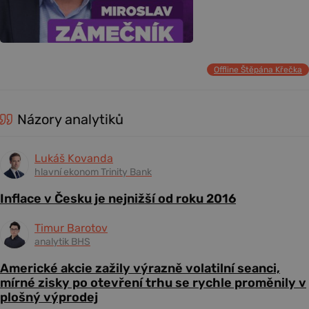
Offline Štěpána Křečka
Názory analytiků
Lukáš Kovanda
hlavní ekonom Trinity Bank
Inflace v Česku je nejnižší od roku 2016
Timur Barotov
analytik BHS
Americké akcie zažily výrazně volatilní seanci,
mírné zisky po otevření trhu se rychle proměnily v
plošný výprodej