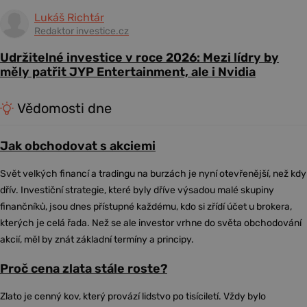
Lukáš Richtár
Redaktor investice.cz
Udržitelné investice v roce 2026: Mezi lídry by
měly patřit JYP Entertainment, ale i Nvidia
Vědomosti dne
Jak obchodovat s akciemi
Svět velkých financí a tradingu na burzách je nyní otevřenější, než kdy
dřív. Investiční strategie, které byly dříve výsadou malé skupiny
finančníků, jsou dnes přístupné každému, kdo si zřídí účet u brokera,
kterých je celá řada. Než se ale investor vrhne do světa obchodování
akcií, měl by znát základní termíny a principy.
Proč cena zlata stále roste?
Zlato je cenný kov, který provází lidstvo po tisíciletí. Vždy bylo