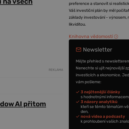
 na všech
preference a stanovit si realisti
Váš investiční plán by měl počítat
základy investování - výnosem, r
likviditou.
Knihovna vědomostí
Newsletter
Mějte přehled s newslettere
Nenechte si ujít nejnovější z
REKLAMA
investicích a ekonomice. Je
vám pošleme:
3 nejčtenější články
s hodnotnými informacemi
3 názory analytiků
adow AI přitom
kteří se těmto tématům vě
den,
nová videa a podcasty
k prohloubení vašich znalo