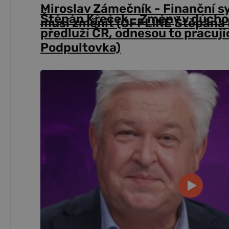
Miroslav Zámečník - Finanční s
Štěpán Křeček - Změny v důch
musí změnit (OFFLINE Štěpána 
předluží ČR, odnesou to pracují
Podpultovka)