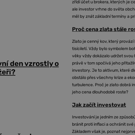
zřídí účet u brokera, kterých je c
ale investor vrhne do světa obch
měl by znát základní termíny a pr
Proč cena zlata stále r
Zlato je cenný kov, který provází 
tisíciletí. Vždy bylo symbolem bo
věky vždy dokázalo udržet svou 
vní den vzrostly o
právě v tom spočívá jeho přitažli
investory. Je to aktivum, které 
žeři?
obstálo přes všechny krize a ek
turbulence. Proč je zlato dobrá i
jeho cena dlouhodobě roste?
Jak začít investovat
Investování je jedním ze způsobů
bránit proti inflaci a ochránit své
Základem však je, poznat nejprv