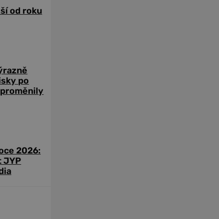
žší od roku
výrazně
zisky po
 proměnily
roce 2026:
t JYP
dia