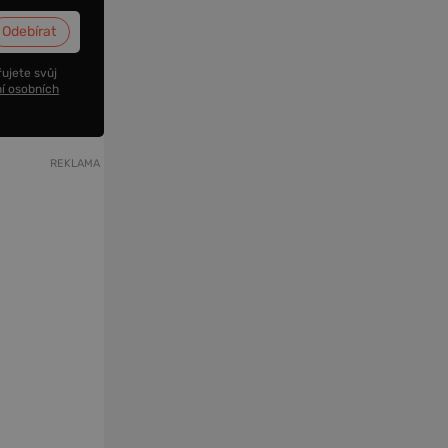
ujete svůj
í osobních
REKLAMA