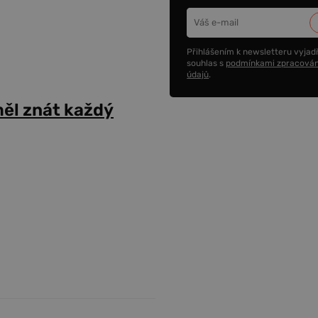
Přihlášením k newsletteru vyjadř
souhlas s
podmínkami zpracován
údajů
.
ěl znát každý