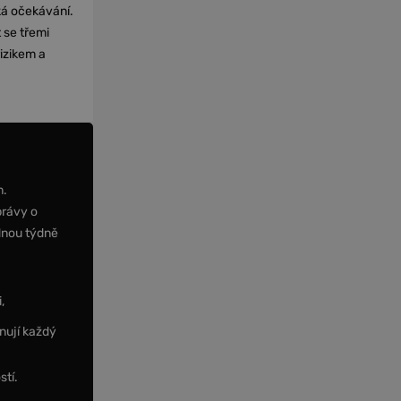
cká očekávání.
 se třemi
izikem a
m.
právy o
dnou týdně
,
nují každý
stí.