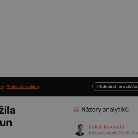
ry
Podcasty a videa
ila
Názory analytiků
run
Lukáš Kovanda
hlavní ekonom Trinity Ba