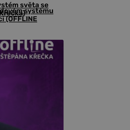
ystém světa se
odovém systému
Křečka)
cí (OFFLINE