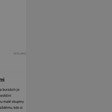
REKLAMA
mi
na burzách je
vestiční
dou malé skupiny
každému, kdo si