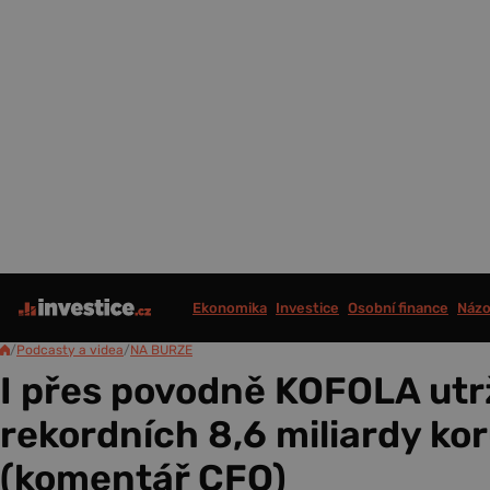
Ekonomika
Investice
Osobní finance
Názo
/
Podcasty a videa
/
NA BURZE
I přes povodně KOFOLA utrž
rekordních 8,6 miliardy ko
(komentář CFO)