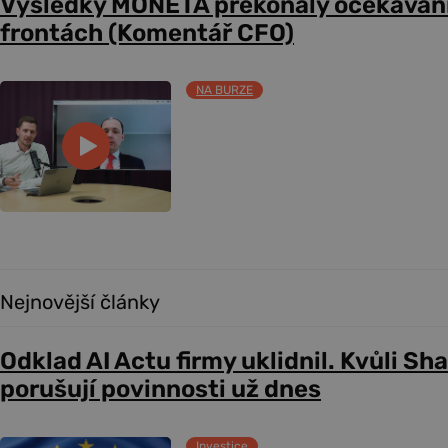
Výsledky MONETA překonaly očekávání
frontách (Komentář CFO)
NA BURZE
Nejnovější články
Odklad AI Actu firmy uklidnil. Kvůli Sh
porušují povinnosti už dnes
Investice