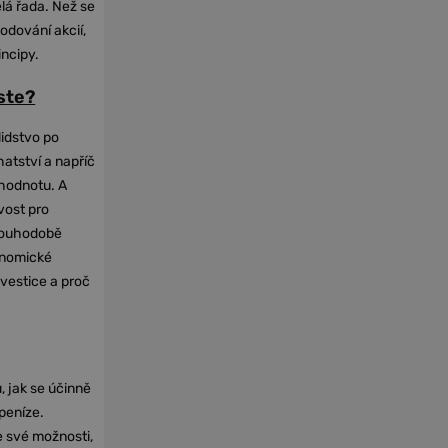
elá řada. Než se
odování akcií,
incipy.
oste?
lidstvo po
hatství a napříč
hodnotu. A
vost pro
dlouhodobě
onomické
nvestice a proč
, jak se účinně
 peníze.
e své možnosti,