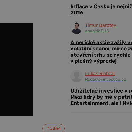
Inflace v Česku je nejni
2016
Timur Barotov
analytik BHS
Americké akcie zažily 
volatilní seanci, mírné 
otevření trhu se rychle
v plošný výprodej
Lukáš Richtár
Redaktor investice.cz
Udržitelné investice v 
Mezi lídry by měly patři
Entertainment, ale i Nvi
Sdílet