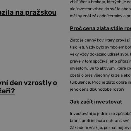
zřídí účet u brokera, kterých je c
ale investor vrhne do světa obch
azila na pražskou
měl by znát základní termíny a pr
Proč cena zlata stále r
Zlato je cenný kov, který provází 
tisíciletí. Vždy bylo symbolem bo
věky vždy dokázalo udržet svou 
právě v tom spočívá jeho přitažli
investory. Je to aktivum, které 
obstálo přes všechny krize a ek
vní den vzrostly o
turbulence. Proč je zlato dobrá i
jeho cena dlouhodobě roste?
žeři?
Jak začít investovat
Investování je jedním ze způsobů
bránit proti inflaci a ochránit své
Základem však je, poznat nejprv