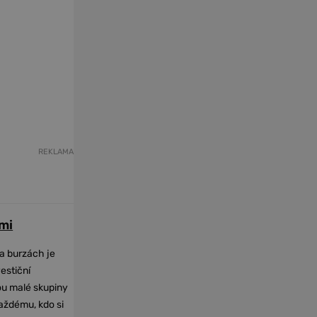
REKLAMA
mi
na burzách je
vestiční
dou malé skupiny
každému, kdo si