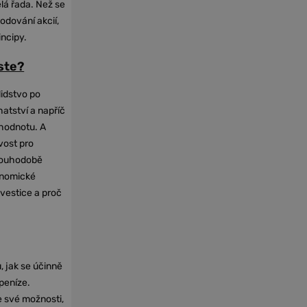
elá řada. Než se
odování akcií,
incipy.
oste?
lidstvo po
hatství a napříč
hodnotu. A
vost pro
dlouhodobě
onomické
nvestice a proč
, jak se účinně
 peníze.
e své možnosti,