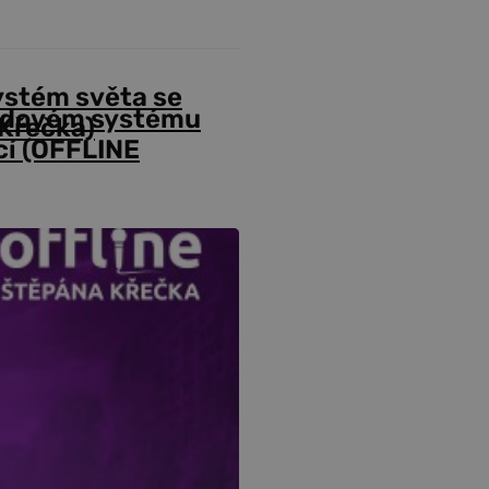
ystém světa se
odovém systému
Křečka)
cí (OFFLINE