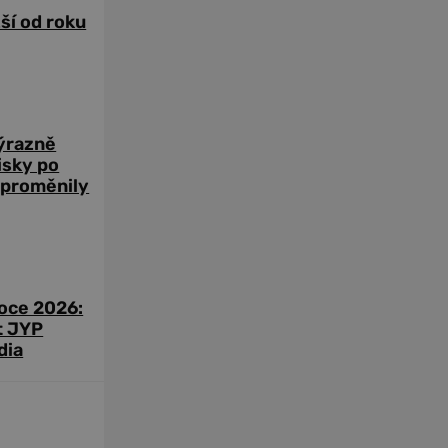
žší od roku
výrazně
zisky po
 proměnily
roce 2026:
t JYP
dia