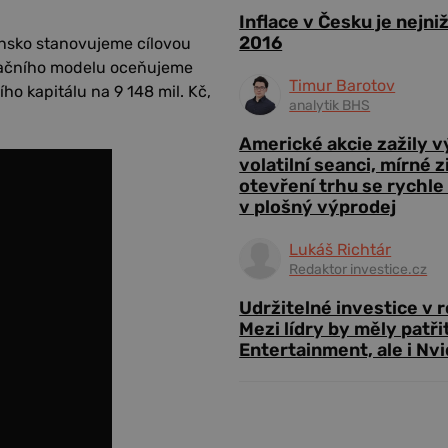
Inflace v Česku je nejni
2016
ensko stanovujeme cílovou
luačního modelu oceňujeme
Timur Barotov
ho kapitálu na 9 148 mil. Kč,
analytik BHS
Americké akcie zažily 
volatilní seanci, mírné 
otevření trhu se rychle
v plošný výprodej
Lukáš Richtár
Redaktor investice.cz
Udržitelné investice v 
Mezi lídry by měly patři
Entertainment, ale i Nvi