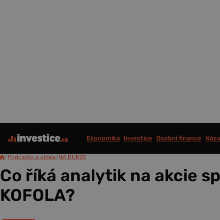
Ekonomika
Investice
Osobní finance
Názo
/
Podcasty a videa
/
NA BURZE
Co říká analytik na akcie s
KOFOLA?