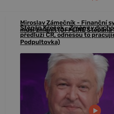
Miroslav Zámečník - Finanční s
Štěpán Křeček - Změny v důch
musí změnit (OFFLINE Štěpána 
předluží ČR, odnesou to pracují
Podpultovka)