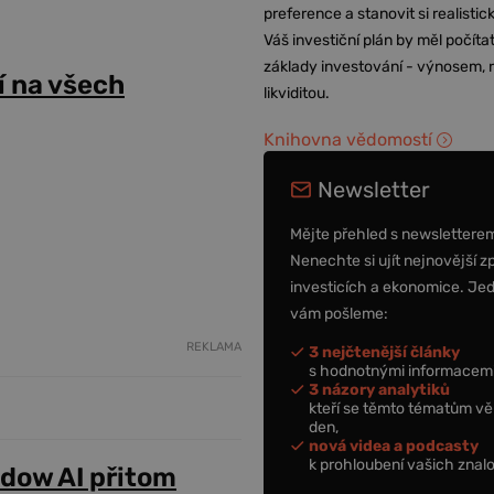
preference a stanovit si realisti
Váš investiční plán by měl počítat
základy investování - výnosem, r
 na všech
likviditou.
Knihovna vědomostí
Newsletter
Mějte přehled s newslettere
Nenechte si ujít nejnovější z
investicích a ekonomice. Je
vám pošleme:
REKLAMA
3 nejčtenější články
s hodnotnými informacemi
3 názory analytiků
kteří se těmto tématům vě
den,
nová videa a podcasty
k prohloubení vašich znalo
adow AI přitom