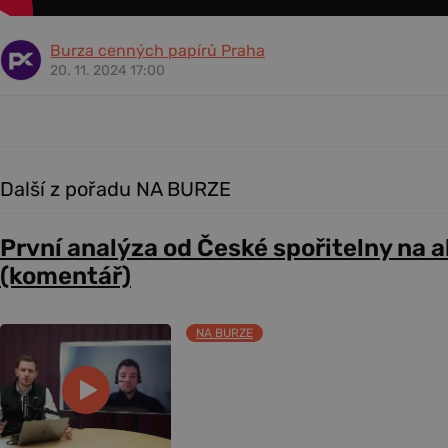
Burza cenných papírů Praha
20. 11. 2024 17:00
Další z pořadu NA BURZE
První analýza od České spořitelny na 
(komentář)
NA BURZE