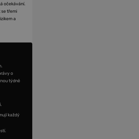
cká očekávání.
 se třemi
izikem a
m.
právy o
dnou týdně
,
nují každý
stí.