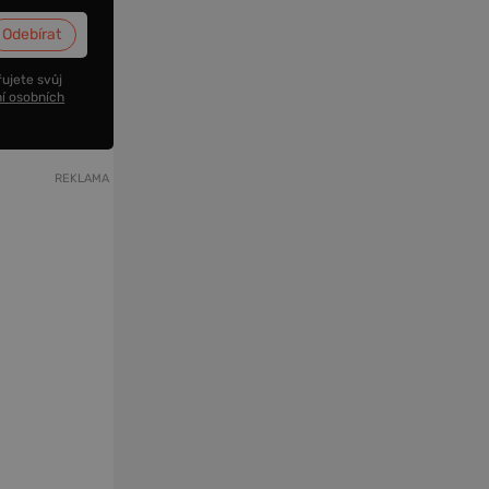
ujete svůj
í osobních
REKLAMA