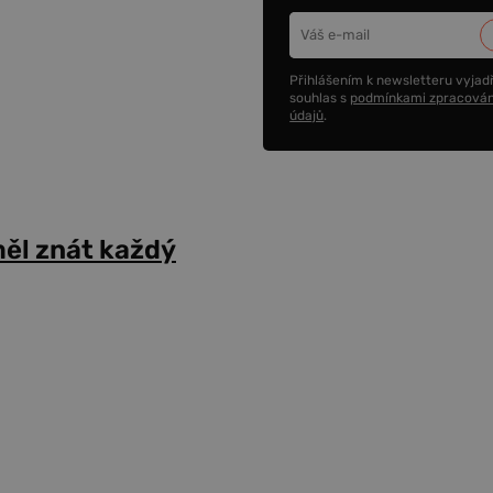
Přihlášením k newsletteru vyjadř
souhlas s
podmínkami zpracován
údajů
.
ěl znát každý