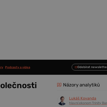
ry
Podcasty a videa
polečnosti
Názory analytiků
Lukáš Kovanda
hlavní ekonom Trinity Ba