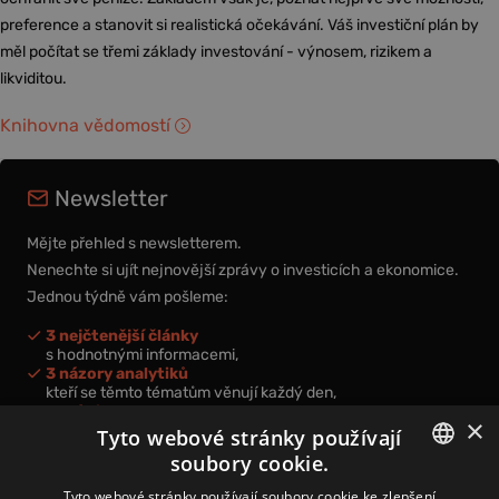
preference a stanovit si realistická očekávání. Váš investiční plán by
měl počítat se třemi základy investování - výnosem, rizikem a
likviditou.
Knihovna vědomostí
Newsletter
Mějte přehled s newsletterem.
Nenechte si ujít nejnovější zprávy o investicích a ekonomice.
Jednou týdně vám pošleme:
3 nejčtenější články
s hodnotnými informacemi,
3 názory analytiků
kteří se těmto tématům věnují každý den,
nová videa a podcasty
×
k prohloubení vašich znalostí.
Tyto webové stránky používají
soubory cookie.
CZECH
Tyto webové stránky používají soubory cookie ke zlepšení