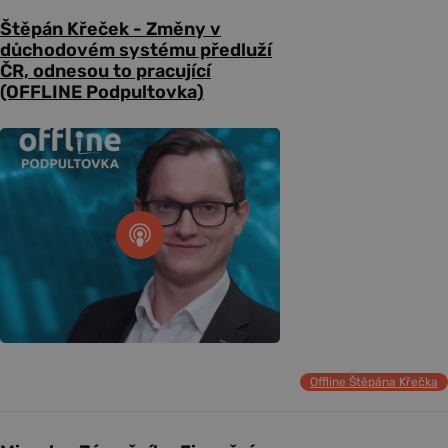
Štěpán Křeček - Změny v
důchodovém systému předluží
ČR, odnesou to pracující
(OFFLINE Podpultovka)
Offline Štěpána Křečka