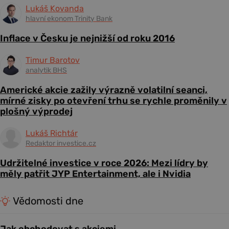
Lukáš Kovanda
hlavní ekonom Trinity Bank
Inflace v Česku je nejnižší od roku 2016
Timur Barotov
analytik BHS
Americké akcie zažily výrazně volatilní seanci,
mírné zisky po otevření trhu se rychle proměnily v
plošný výprodej
Lukáš Richtár
Redaktor investice.cz
Udržitelné investice v roce 2026: Mezi lídry by
měly patřit JYP Entertainment, ale i Nvidia
Vědomosti dne