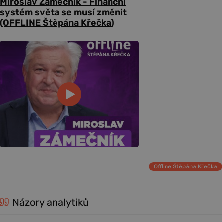
Miroslav Zámečník - Finanční
systém světa se musí změnit
(OFFLINE Štěpána Křečka)
Offline Štěpána Křečka
Názory analytiků