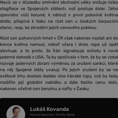
Navíc se v důsledku zmírnění obchodní války snižuje riziko
stagflace ve Spojených státech, což posiluje dolar. Jeho
zpevnění vůči koruně, k němuž v první polovině května
došlo, přispívá k tlaku na růst cen u českých čerpacích
stanic, resp. ke zbrzdění jejich cenového poklesu.
Růst cen pohonných hmot v ČR však nakonec nastat ani do
konce května nemusí, neboť včera i dnes ropa už opět
zlevňuje, a to proto, že Írán signalizuje ochotu k nové
jaderné dohodě s USA. Ta by spočívala v tom, že by se vzdal
rozvoje jaderných zbraní výměnou za zrušení sankcí, které
na něj Spojené státy uvalují. Po jejich zrušení by se ne
světové trhy dostalo daleko více íránské ropy, což by tedy
rozšířilo její globální nabídku a dále tlačilo cenu dolů,
nakonec včetně cen benzínu a nafty v Česku.
Lukáš Kovanda
hlavní ekonom Trinity Bank