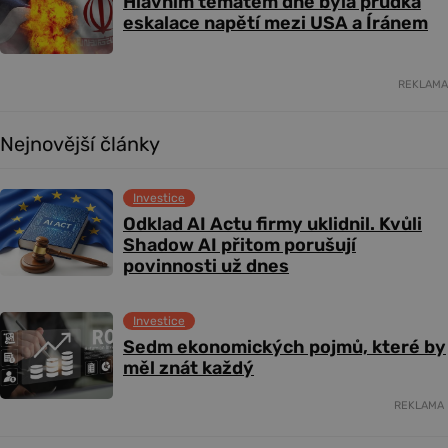
Hlavním tématem dne byla prudká
eskalace napětí mezi USA a Íránem
REKLAMA
Nejnovější články
Investice
Odklad AI Actu firmy uklidnil. Kvůli
Shadow AI přitom porušují
povinnosti už dnes
Investice
Sedm ekonomických pojmů, které by
měl znát každý
REKLAMA