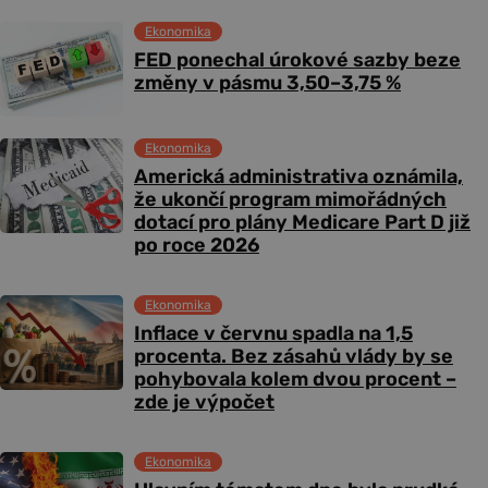
Ekonomika
FED ponechal úrokové sazby beze
změny v pásmu 3,50–3,75 %
Ekonomika
Americká administrativa oznámila,
že ukončí program mimořádných
dotací pro plány Medicare Part D již
po roce 2026
Ekonomika
Inflace v červnu spadla na 1,5
procenta. Bez zásahů vlády by se
pohybovala kolem dvou procent –
zde je výpočet
Ekonomika