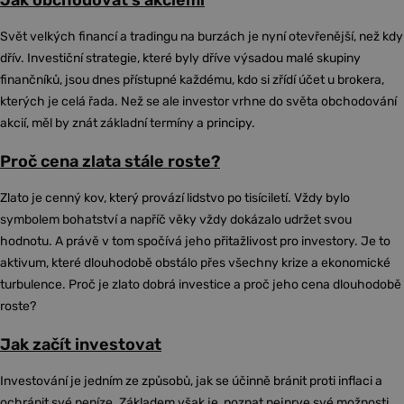
Jak obchodovat s akciemi
Svět velkých financí a tradingu na burzách je nyní otevřenější, než kdy
dřív. Investiční strategie, které byly dříve výsadou malé skupiny
finančníků, jsou dnes přístupné každému, kdo si zřídí účet u brokera,
kterých je celá řada. Než se ale investor vrhne do světa obchodování
akcií, měl by znát základní termíny a principy.
Proč cena zlata stále roste?
Zlato je cenný kov, který provází lidstvo po tisíciletí. Vždy bylo
symbolem bohatství a napříč věky vždy dokázalo udržet svou
hodnotu. A právě v tom spočívá jeho přitažlivost pro investory. Je to
aktivum, které dlouhodobě obstálo přes všechny krize a ekonomické
turbulence. Proč je zlato dobrá investice a proč jeho cena dlouhodobě
roste?
Jak začít investovat
Investování je jedním ze způsobů, jak se účinně bránit proti inflaci a
ochránit své peníze. Základem však je, poznat nejprve své možnosti,