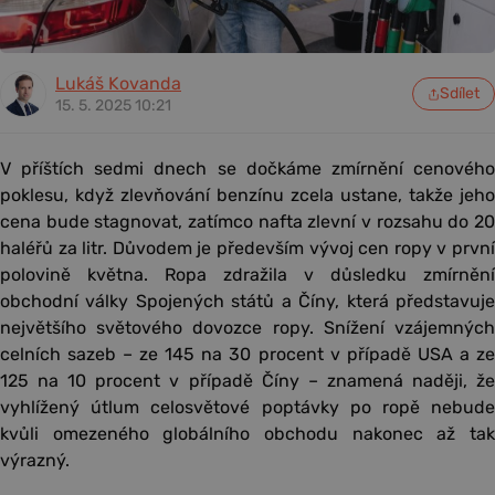
Lukáš Kovanda
Sdílet
15. 5. 2025 10:21
V příštích sedmi dnech se dočkáme zmírnění cenového
poklesu, když zlevňování benzínu zcela ustane, takže jeho
cena bude stagnovat, zatímco nafta zlevní v rozsahu do 20
haléřů za litr. Důvodem je především vývoj cen ropy v první
polovině května. Ropa zdražila v důsledku zmírnění
obchodní války Spojených států a Číny, která představuje
největšího světového dovozce ropy. Snížení vzájemných
celních sazeb – ze 145 na 30 procent v případě USA a ze
125 na 10 procent v případě Číny – znamená naději, že
vyhlížený útlum celosvětové poptávky po ropě nebude
kvůli omezeného globálního obchodu nakonec až tak
výrazný.