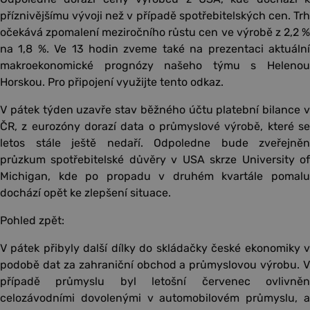
příznivějšímu vývoji než v případě spotřebitelských cen. Trh
očekává zpomalení meziročního růstu cen ve výrobě z 2,2 %
na 1,8 %. Ve 13 hodin zveme také na prezentaci aktuální
makroekonomické prognózy našeho týmu s Helenou
Horskou. Pro připojení využijte tento odkaz.
V pátek týden uzavře stav běžného účtu platební bilance v
ČR, z eurozóny dorazí data o průmyslové výrobě, které se
letos stále ještě nedaří. Odpoledne bude zveřejněn
průzkum spotřebitelské důvěry v USA skrze University of
Michigan, kde po propadu v druhém kvartále pomalu
dochází opět ke zlepšení situace.
Pohled zpět:
V pátek přibyly další dílky do skládačky české ekonomiky v
podobě dat za zahraniční obchod a průmyslovou výrobu. V
případě průmyslu byl letošní červenec ovlivněn
celozávodními dovolenými v automobilovém průmyslu, a