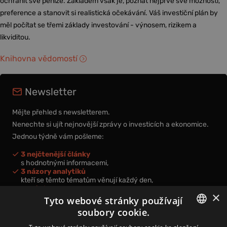
ochránit své peníze. Základem však je, poznat nejprve své možnosti,
preference a stanovit si realistická očekávání. Váš investiční plán by
měl počítat se třemi základy investování - výnosem, rizikem a
likviditou.
Knihovna vědomostí
Newsletter
Mějte přehled s newsletterem.
Nenechte si ujít nejnovější zprávy o investicích a ekonomice.
Jednou týdně vám pošleme:
3 nejčtenější články
s hodnotnými informacemi,
3 názory analytiků
kteří se těmto tématům věnují každý den,
nová videa a podcasty
×
k prohloubení vašich znalostí.
Tyto webové stránky používají
soubory cookie.
CZECH