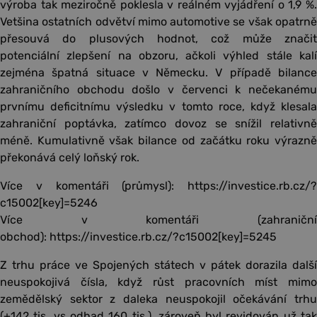
výroba tak meziročně poklesla v reálném vyjádření o 1,9 %.
Vetšina ostatních odvětví mimo automotive se však opatrně
přesouvá do plusových hodnot, což může značit
potenciální zlepšení na obzoru, ačkoli výhled stále kalí
zejména špatná situace v Německu. V případě bilance
zahraničního obchodu došlo v červenci k nečekanému
prvnímu deficitnímu výsledku v tomto roce, když klesala
zahraniční poptávka, zatímco dovoz se snížil relativně
méně. Kumulativně však bilance od začátku roku výrazně
překonává celý loňský rok.
Více v komentáři (průmysl): https://investice.rb.cz/?
c15002[key]=5246
Více v komentáři (zahraniční
obchod): https://investice.rb.cz/?c15002[key]=5245
Z trhu práce ve Spojených státech v pátek dorazila další
neuspokojivá čísla, když růst pracovních míst mimo
zemědělský sektor z daleka neuspokojil očekávání trhu
(+142 tis. vs odhad 160 tis.), zároveň byl revidován už tak