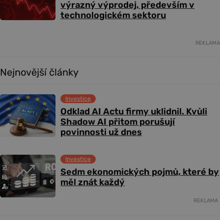
výrazný výprodej, především v
technologickém sektoru
REKLAMA
Nejnovější články
Investice
Odklad AI Actu firmy uklidnil. Kvůli
Shadow AI přitom porušují
povinnosti už dnes
Investice
Sedm ekonomických pojmů, které by
měl znát každý
REKLAMA