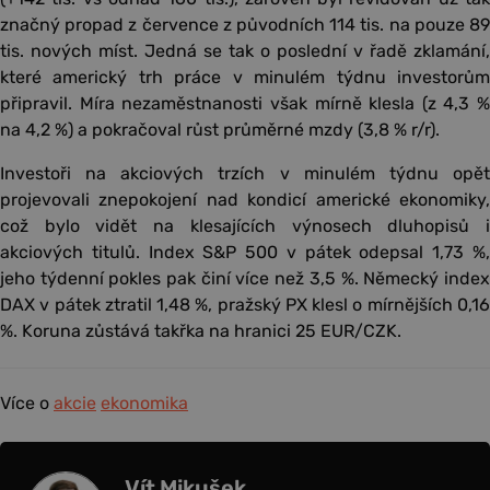
značný propad z července z původních 114 tis. na pouze 89
tis. nových míst. Jedná se tak o poslední v řadě zklamání,
které americký trh práce v minulém týdnu investorům
připravil. Míra nezaměstnanosti však mírně klesla (z 4,3 %
na 4,2 %) a pokračoval růst průměrné mzdy (3,8 % r/r).
Investoři na akciových trzích v minulém týdnu opět
projevovali znepokojení nad kondicí americké ekonomiky,
což bylo vidět na klesajících výnosech dluhopisů i
akciových titulů. Index S&P 500 v pátek odepsal 1,73 %,
jeho týdenní pokles pak činí více než 3,5 %. Německý index
DAX v pátek ztratil 1,48 %, pražský PX klesl o mírnějších 0,16
%. Koruna zůstává takřka na hranici 25 EUR/CZK.
Více o
akcie
ekonomika
Vít Mikušek