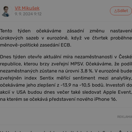
Vít Mikušek
Sdílet
9. 9. 2024 9:12
Tento týden očekáváme zásadní změnu nastavení
úrokových sazeb v eurozóně, když ve čtvrtek proběhne
měnově-politické zasedání ECB.
Dnes týden otevře aktuální míra nezaměstnanosti v České
republice, kterou brzy zveřejní MPSV. Očekáváme, že podíl
nezaměstnaných zůstane na úrovni 3,8 %. V eurozóně bude
zveřejněn index Sentix měřící sentiment mezi analytiky,
očekáváme jeho zlepšení z -13,9 na -10,5 bodů. Investoři do
akcií v USA budou dnes večer také sledovat Apple Event,
na kterém se očekává představení nového iPhone 16.
REKLAMA