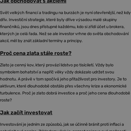
Jak obchodovat s akciemi
Svět velkých financí a tradingu na burzách je nyní otevřenější, než kdy
dřív. Investiční strategie, které byly dříve výsadou malé skupiny
finančníků, jsou dnes přístupné každému, kdo si zřídí účet u brokera,
kterých je celá řada. Než se ale investor vrhne do světa obchodování
akcií, měl by znát základní termíny a principy.
Proč cena zlata stále roste?
Zlato je cenný kov, který provází lidstvo po tisíciletí. Vždy bylo
symbolem bohatství a napříč věky vždy dokázalo udržet svou
hodnotu. A právě v tom spočívá jeho přitažlivost pro investory. Je to
aktivum, které dlouhodobě obstálo přes všechny krize a ekonomické
turbulence. Proč je zlato dobrá investice a proč jeho cena dlouhodobě
roste?
Jak začít investovat
Investování je jedním ze způsobů, jak se účinně bránit proti inflaci a