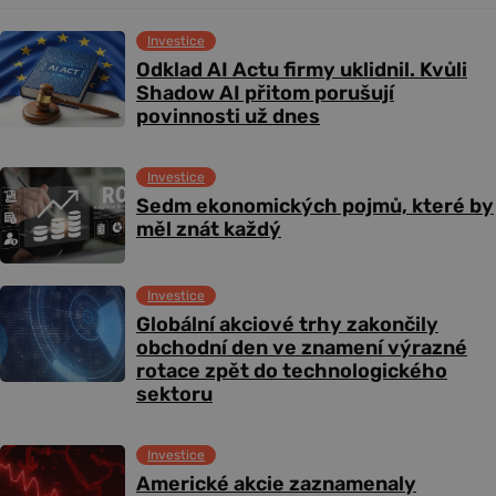
Investice
Odklad AI Actu firmy uklidnil. Kvůli
Shadow AI přitom porušují
povinnosti už dnes
Investice
Sedm ekonomických pojmů, které by
měl znát každý
Investice
Globální akciové trhy zakončily
obchodní den ve znamení výrazné
rotace zpět do technologického
sektoru
Investice
Americké akcie zaznamenaly