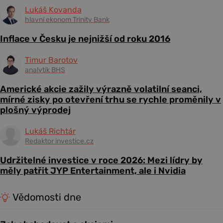
Lukáš Kovanda
hlavní ekonom Trinity Bank
Inflace v Česku je nejnižší od roku 2016
Timur Barotov
analytik BHS
Americké akcie zažily výrazně volatilní seanci,
mírné zisky po otevření trhu se rychle proměnily v
plošný výprodej
Lukáš Richtár
Redaktor investice.cz
Udržitelné investice v roce 2026: Mezi lídry by
měly patřit JYP Entertainment, ale i Nvidia
Vědomosti dne