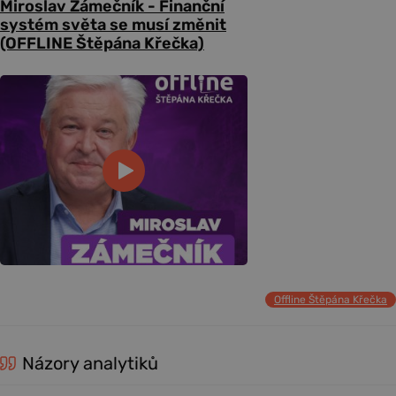
Miroslav Zámečník - Finanční
systém světa se musí změnit
(OFFLINE Štěpána Křečka)
Offline Štěpána Křečka
Názory analytiků