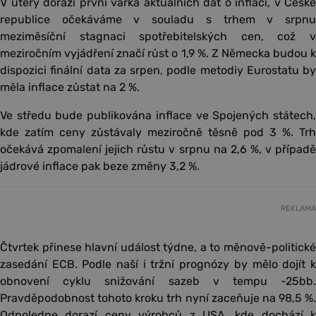
V úterý dorazí první várka aktuálních dat o inflaci, v České
republice očekáváme v souladu s trhem v srpnu
meziměsíční stagnaci spotřebitelských cen, což v
meziročním vyjádření značí růst o 1,9 %. Z Německa budou k
dispozici finální data za srpen, podle metodiy Eurostatu by
měla inflace zůstat na 2 %.
Ve středu bude publikována inflace ve Spojených státech,
kde zatím ceny zůstávaly meziročně těsně pod 3 %. Trh
očekává zpomalení jejich růstu v srpnu na 2,6 %, v případě
jádrové inflace pak beze změny 3,2 %.
REKLAMA
Čtvrtek přinese hlavní událost týdne, a to měnově-politické
zasedání ECB. Podle naší i tržní prognózy by mělo dojít k
obnovení cyklu snižování sazeb v tempu -25bb.
Pravděpodobnost tohoto kroku trh nyní zaceňuje na 98,5 %.
Odpoledne dorazí ceny výrobců z USA, kde dochází k