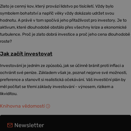
Zlato je cenný kov, který provází lidstvo po tisíciletí. Vždy bylo
symbolem bohatství a napříč věky vždy dokázalo udržet svou
hodnotu. A právě v tom spočívá jeho přitažlivost pro investory. Je to
aktivum, které dlouhodobě obstálo přes všechny krize a ekonomické
turbulence. Proč je zlato dobrá investice a proč jeho cena dlouhodobě
roste?
Jak začít investovat
Investování je jedním ze způsobů, jak se účinně bránit proti inflaci a
ochránit své peníze. Základem však je, poznat nejprve své možnosti,
preference a stanovit si realistická očekávání. Váš investiční plán by
měl počítat se třemi základy investování - výnosem, rizikem a
likviditou.
Knihovna vědomostí
Newsletter