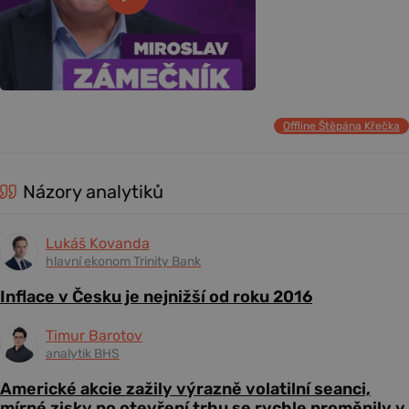
Offline Štěpána Křečka
Názory analytiků
Lukáš Kovanda
hlavní ekonom Trinity Bank
Inflace v Česku je nejnižší od roku 2016
Timur Barotov
analytik BHS
Americké akcie zažily výrazně volatilní seanci,
mírné zisky po otevření trhu se rychle proměnily v