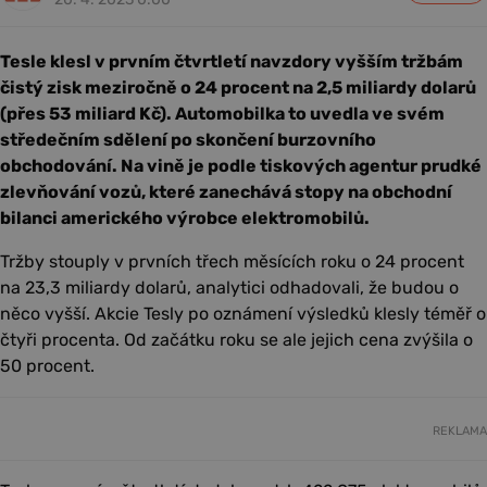
Tesle klesl v prvním čtvrtletí navzdory vyšším tržbám
čistý zisk meziročně o 24 procent na 2,5 miliardy dolarů
(přes 53 miliard Kč). Automobilka to uvedla ve svém
středečním sdělení po skončení burzovního
obchodování. Na vině je podle tiskových agentur prudké
zlevňování vozů, které zanechává stopy na obchodní
bilanci amerického výrobce elektromobilů.
Tržby stouply v prvních třech měsících roku o 24 procent
na 23,3 miliardy dolarů, analytici odhadovali, že budou o
něco vyšší. Akcie Tesly po oznámení výsledků klesly téměř o
čtyři procenta. Od začátku roku se ale jejich cena zvýšila o
50 procent.
REKLAMA