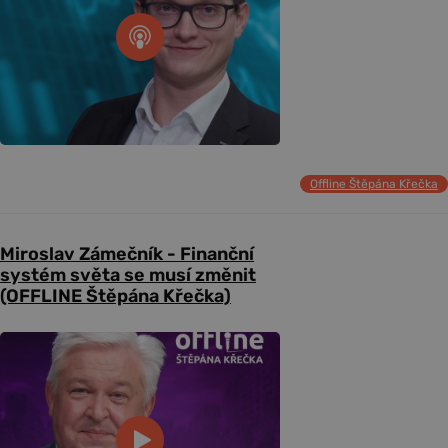
Offline Štěpána Křečka
Miroslav Zámečník - Finanční
systém světa se musí změnit
(OFFLINE Štěpána Křečka)