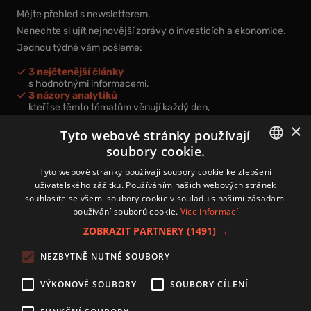
Mějte přehled s newsletterem.
Nenechte si ujít nejnovější zprávy o investicích a ekonomice.
Jednou týdně vám pošleme:
3 nejčtenější články
s hodnotnými informacemi,
3 názory analytiků
kteří se těmto tématům věnují každý den,
nová videa a podcasty
×
k prohloubení vašich znalostí.
Tyto webové stránky používají
soubory cookie.
CZECH
Tyto webové stránky používají soubory cookie ke zlepšení
uživatelského zážitku. Používáním našich webových stránek
CZ
souhlasíte se všemi soubory cookie v souladu s našimi zásadami
Přihlášením k newsletteru vyjadřujete svůj souhlas s
podmínkami
používání souborů cookie.
Více informací
zpracování osobních údajů
.
ZOBRAZIT PARTNERY
(1491) →
Kontakt
NEZBYTNĚ NUTNÉ SOUBORY
Zásady používání souborů cookies
Zpracování osobních údajů
VÝKONOVÉ SOUBORY
SOUBORY CÍLENÍ
Autoři
Nastavení cookies