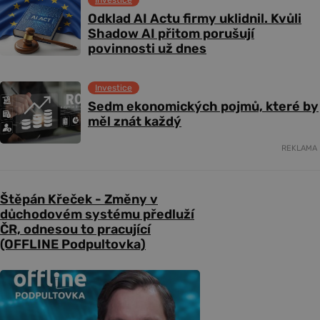
Odklad AI Actu firmy uklidnil. Kvůli
Shadow AI přitom porušují
povinnosti už dnes
Investice
Sedm ekonomických pojmů, které by
měl znát každý
REKLAMA
Štěpán Křeček - Změny v
důchodovém systému předluží
ČR, odnesou to pracující
(OFFLINE Podpultovka)