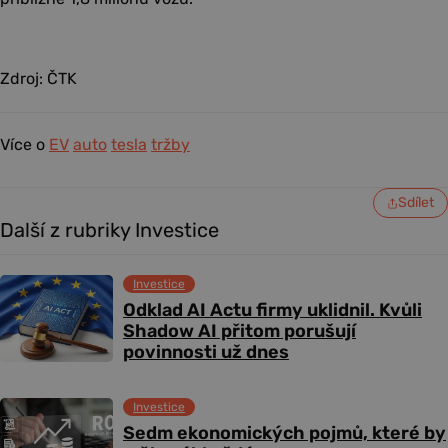
Zdroj: ČTK
Více o
EV
auto
tesla
tržby
Sdílet
Další z rubriky Investice
Investice
Odklad AI Actu firmy uklidnil. Kvůli
Shadow AI přitom porušují
povinnosti už dnes
Investice
Sedm ekonomických pojmů, které by