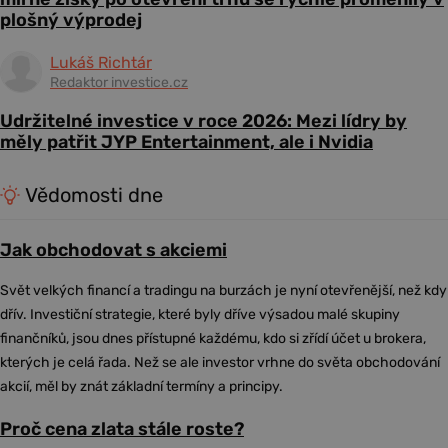
plošný výprodej
Lukáš Richtár
Redaktor investice.cz
Udržitelné investice v roce 2026: Mezi lídry by
měly patřit JYP Entertainment, ale i Nvidia
Vědomosti dne
Jak obchodovat s akciemi
Svět velkých financí a tradingu na burzách je nyní otevřenější, než kdy
dřív. Investiční strategie, které byly dříve výsadou malé skupiny
finančníků, jsou dnes přístupné každému, kdo si zřídí účet u brokera,
kterých je celá řada. Než se ale investor vrhne do světa obchodování
akcií, měl by znát základní termíny a principy.
Proč cena zlata stále roste?