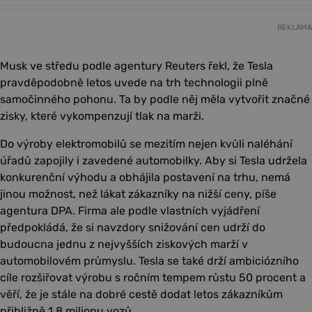
REKLAMA
Musk ve středu podle agentury Reuters řekl, že Tesla
pravděpodobně letos uvede na trh technologii plně
samočinného pohonu. Ta by podle něj měla vytvořit značné
zisky, které vykompenzují tlak na marži.
Do výroby elektromobilů se mezitím nejen kvůli naléhání
úřadů zapojily i zavedené automobilky. Aby si Tesla udržela
konkurenční výhodu a obhájila postavení na trhu, nemá
jinou možnost, než lákat zákazníky na nižší ceny, píše
agentura DPA. Firma ale podle vlastních vyjádření
předpokládá, že si navzdory snižování cen udrží do
budoucna jednu z nejvyšších ziskových marží v
automobilovém průmyslu. Tesla se také drží ambiciózního
cíle rozšiřovat výrobu s ročním tempem růstu 50 procent a
věří, že je stále na dobré cestě dodat letos zákazníkům
přibližně 1,8 milionu vozů.