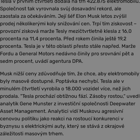
Tesla v prvním čtvrtletí dodala na trh 422.875 elektromobilů.
Společnost tak vyrovnala svůj dosavadní rekord, ale
zaostala za očekáváním. Její šéf Elon Musk letos zvýšil
prodej několikerými koly snižování cen. Trpí tím ziskovost –
provozní zisková marže Tesly mezičtvrtletně klesla z 16,0
procenta na 11,4 procenta. Před rokem činila ještě 19,2
procenta. Tesla je v této oblasti přesto stále napřed. Marže
Fordu a General Motors nedávno činily pro srovnání pět a
sedm procent, uvádí agentura DPA.
Musk nižší ceny zdůvodňuje tím, že chce, aby elektromobily
byly masově dostupné. Poptávka nechybí. Tesla ale v
minulém čtvrtletí vyrobila o 18.000 vozidel více, než jich
prodala. "Tesla prochází obtížnou fází. Zásoby rostou,“ uvedl
analytik Gene Munster z investiční společnosti Deepwater
Asset Management. Analytici vidí Muskovu agresivní
cenovou politiku jako reakci na rostoucí konkurenci v
byznysu s elektrickými auty, který se stává z okrajové
záležitosti masovým trhem.