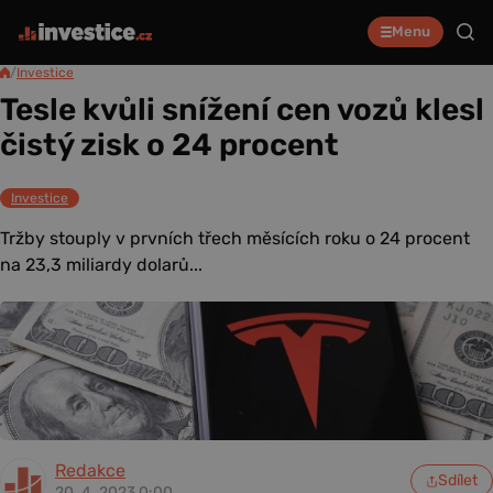
Menu
/
Investice
Tesle kvůli snížení cen vozů klesl
čistý zisk o 24 procent
Investice
Tržby stouply v prvních třech měsících roku o 24 procent
na 23,3 miliardy dolarů...
Redakce
Sdílet
20. 4. 2023 0:00