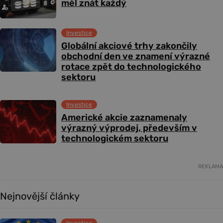
měl znát každý
Investice
Globální akciové trhy zakončily
obchodní den ve znamení výrazné
rotace zpět do technologického
sektoru
Investice
Americké akcie zaznamenaly
výrazný výprodej, především v
technologickém sektoru
REKLAMA
Nejnovější články
Investice