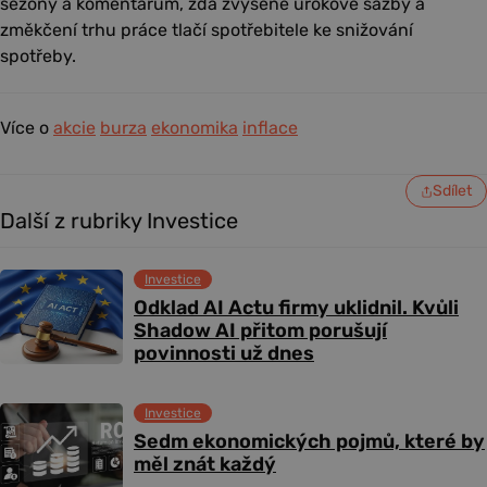
sezóny a komentářům, zda zvýšené úrokové sazby a
změkčení trhu práce tlačí spotřebitele ke snižování
spotřeby.
Více o
akcie
burza
ekonomika
inflace
Sdílet
Další z rubriky Investice
Investice
Odklad AI Actu firmy uklidnil. Kvůli
Shadow AI přitom porušují
povinnosti už dnes
Investice
Sedm ekonomických pojmů, které by
měl znát každý