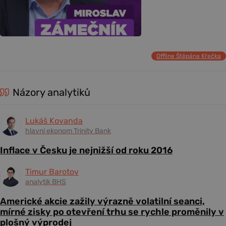
Offline Štěpána Křečka
Názory analytiků
Lukáš Kovanda
hlavní ekonom Trinity Bank
Inflace v Česku je nejnižší od roku 2016
Timur Barotov
analytik BHS
Americké akcie zažily výrazně volatilní seanci,
mírné zisky po otevření trhu se rychle proměnily v
plošný výprodej