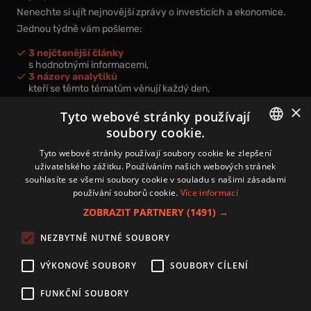
Nenechte si ujít nejnovější zprávy o investicích a ekonomice.
Jednou týdně vám pošleme:
3 nejčtenější články
s hodnotnými informacemi,
3 názory analytiků
kteří se těmto tématům věnují každý den,
nová videa a podcasty
×
k prohloubení vašich znalostí.
Tyto webové stránky používají
soubory cookie.
CZECH
Tyto webové stránky používají soubory cookie ke zlepšení
uživatelského zážitku. Používáním našich webových stránek
CZ
souhlasíte se všemi soubory cookie v souladu s našimi zásadami
Přihlášením k newsletteru vyjadřujete svůj souhlas s
podmínkami
používání souborů cookie.
Více informací
zpracování osobních údajů
.
ZOBRAZIT PARTNERY
(1491) →
Kontakt
NEZBYTNĚ NUTNÉ SOUBORY
Zásady používání souborů cookies
Zpracování osobních údajů
VÝKONOVÉ SOUBORY
SOUBORY CÍLENÍ
Autoři
Nastavení cookies
FUNKČNÍ SOUBORY