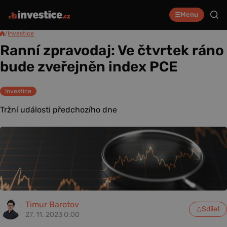
Menu
/
Investice
Ranní zpravodaj: Ve čtvrtek ráno
bude zveřejněn index PCE
Investice
Tržní události předchozího dne
Timur Barotov
Sdílet
27. 11. 2023 0:00