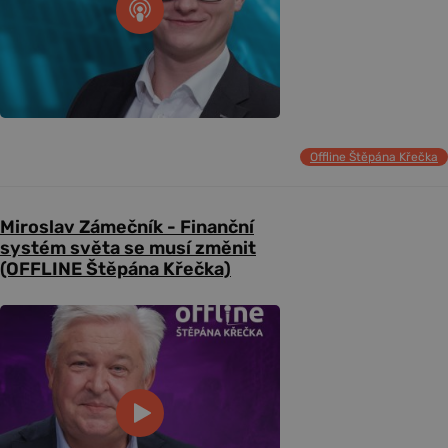
Offline Štěpána Křečka
Miroslav Zámečník - Finanční
systém světa se musí změnit
(OFFLINE Štěpána Křečka)