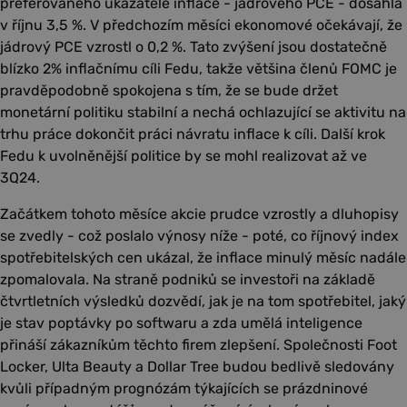
preferovaného ukazatele inflace - jádrového PCE - dosáhla
v říjnu 3,5 %. V předchozím měsíci ekonomové očekávají, že
jádrový PCE vzrostl o 0,2 %. Tato zvýšení jsou dostatečně
blízko 2% inflačnímu cíli Fedu, takže většina členů FOMC je
pravděpodobně spokojena s tím, že se bude držet
monetární politiku stabilní a nechá ochlazující se aktivitu na
trhu práce dokončit práci návratu inflace k cíli. Další krok
Fedu k uvolněnější politice by se mohl realizovat až ve
3Q24.
Začátkem tohoto měsíce akcie prudce vzrostly a dluhopisy
se zvedly - což poslalo výnosy níže - poté, co říjnový index
spotřebitelských cen ukázal, že inflace minulý měsíc nadále
zpomalovala. Na straně podniků se investoři na základě
čtvrtletních výsledků dozvědí, jak je na tom spotřebitel, jaký
je stav poptávky po softwaru a zda umělá inteligence
přináší zákazníkům těchto firem zlepšení. Společnosti Foot
Locker, Ulta Beauty a Dollar Tree budou bedlivě sledovány
kvůli případným prognózám týkajících se prázdninové