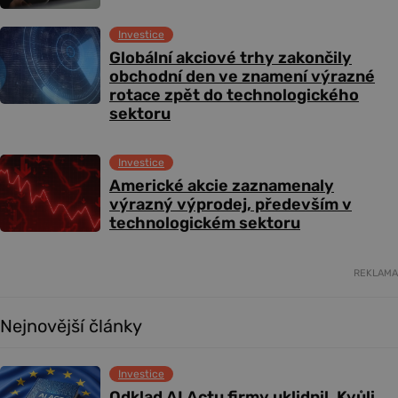
Investice
Globální akciové trhy zakončily
obchodní den ve znamení výrazné
rotace zpět do technologického
sektoru
Investice
Americké akcie zaznamenaly
výrazný výprodej, především v
technologickém sektoru
REKLAMA
Nejnovější články
Investice
Odklad AI Actu firmy uklidnil. Kvůli