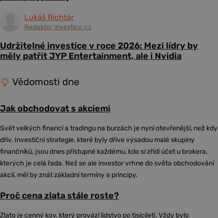
Lukáš Richtár
Redaktor investice.cz
Udržitelné investice v roce 2026: Mezi lídry by
měly patřit JYP Entertainment, ale i Nvidia
Vědomosti dne
Jak obchodovat s akciemi
Svět velkých financí a tradingu na burzách je nyní otevřenější, než kdy
dřív. Investiční strategie, které byly dříve výsadou malé skupiny
finančníků, jsou dnes přístupné každému, kdo si zřídí účet u brokera,
kterých je celá řada. Než se ale investor vrhne do světa obchodování
akcií, měl by znát základní termíny a principy.
Proč cena zlata stále roste?
Zlato je cenný kov, který provází lidstvo po tisíciletí. Vždy bylo