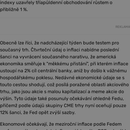
indexy uzavřely tříapůldenní obchodování růstem o
přibližně 1 %.
REKLAMA
Obecně lze říci, že nadcházející týden bude testem pro
současný trh. Čtvrteční údaj o inflaci nabídne poslední
šanci na vyvrácení současného narativu, že americká
ekonomika směřuje k "měkkému přistání", při kterém inflace
ustoupí na 2% cíl centrální banky, aniž by došlo k vážnému
hospodářskému poklesu. Nedávné ekonomické údaje se s
touto cestou shodují, což posílá poražené oblasti akciového
trhu, jako jsou akcie s malou kapitalizací a meme akcie do
výšin. Tyto údaje také posunuly očekávání ohledně Fedu,
přičemž podle údajů skupiny CME trhy nyní oceňují pouze
12% šanci, že Fed opět zvýší sazby.
Ekonomové očekávají, že meziroční inflace podle Fedem