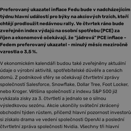
Preferovaný ukazatel inflace Fedu bude v nadcházejícím
týdnu hlavní událostí pro býky na akciových trzích, kteří
chtějí prodloužit nedávnou rally. Ve čtvrtek ráno bude
zveřejněn index výdajů na osobní spotřebu (PCE) za
říjen a ekonomové očekávají, že "jádrová" PCE inflace -
Fedem preferovaný ukazatel - minulý měsíc meziročně
vzrostla o 3,5 %.
V ekonomickém kalendáři budou také zveřejněny aktuální
údaje o výrobní aktivitě, spotřebitelské důvěře a cenách
domů. Z podnikové sféry se očekávají čtvrtletní zprávy
společností Salesforce, Snowflake, Dollar Tree, Foot Locker,
nebo Kroger. Většina společností z indexu S&P 500 již
vykázala zisky za 3. čtvrtletí a jednalo se o silnou
výsledkovou sezónu. Akcie ukončily sváteční zkrácený
obchodní týden růstem, přičemž hlavní pozornost investorů
si získalo drama ve vedení společnosti OpenAI a poslední
čtvrtletní zpráva společnosti Nvidia. Všechny tři hlavní