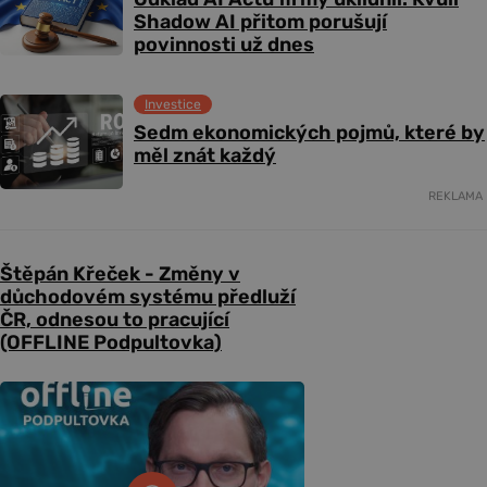
Shadow AI přitom porušují
povinnosti už dnes
Investice
Sedm ekonomických pojmů, které by
měl znát každý
REKLAMA
Štěpán Křeček - Změny v
důchodovém systému předluží
ČR, odnesou to pracující
(OFFLINE Podpultovka)