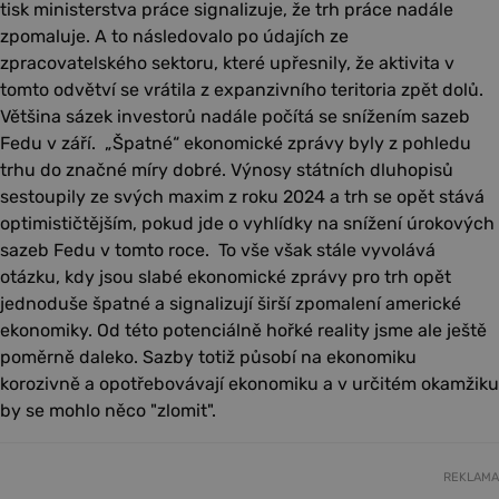
tisk ministerstva práce signalizuje, že trh práce nadále
zpomaluje. A to následovalo po údajích ze
zpracovatelského sektoru, které upřesnily, že aktivita v
tomto odvětví se vrátila z expanzivního teritoria zpět dolů.
Většina sázek investorů nadále počítá se snížením sazeb
Fedu v září. „Špatné“ ekonomické zprávy byly z pohledu
trhu do značné míry dobré. Výnosy státních dluhopisů
sestoupily ze svých maxim z roku 2024 a trh se opět stává
optimističtějším, pokud jde o vyhlídky na snížení úrokových
sazeb Fedu v tomto roce. To vše však stále vyvolává
otázku, kdy jsou slabé ekonomické zprávy pro trh opět
jednoduše špatné a signalizují širší zpomalení americké
ekonomiky. Od této potenciálně hořké reality jsme ale ještě
poměrně daleko. Sazby totiž působí na ekonomiku
korozivně a opotřebovávají ekonomiku a v určitém okamžiku
by se mohlo něco "zlomit".
REKLAMA