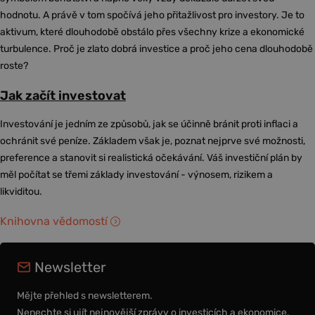
hodnotu. A právě v tom spočívá jeho přitažlivost pro investory. Je to
aktivum, které dlouhodobě obstálo přes všechny krize a ekonomické
turbulence. Proč je zlato dobrá investice a proč jeho cena dlouhodobě
roste?
Jak začít investovat
Investování je jedním ze způsobů, jak se účinně bránit proti inflaci a
ochránit své peníze. Základem však je, poznat nejprve své možnosti,
preference a stanovit si realistická očekávání. Váš investiční plán by
měl počítat se třemi základy investování - výnosem, rizikem a
likviditou.
Knihovna vědomostí
Newsletter
Mějte přehled s newsletterem.
Nenechte si ujít nejnovější zprávy o investicích a ekonomice.