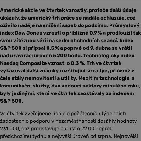
Americké akcie ve čtvrtek vzrostly, protože další údaje
ukázaly, že americký trh práce se nadále ochlazuje, což
oživilo naděje na snížení sazeb do podzimu. Průmyslový
index Dow Jones vzrostl o přibližně 0,9 % a prodloužil tak
svou vítěznou sérii na sedm obchodních seancí. Index
S&P 500 si připsal 0,5 % a poprvé od 9. dubna se vrátil
nad uzavírací úroveň 5 200 bodů. Technologický index
Nasdaq Composite vzrostl o 0,3 %. Trh ve čtvrtek
vykazoval další známky rozšiřující se rallye, přičemž v
čele stály nemovitosti a utility. Mezitím technologie a
komunikační služby, dva vedoucí sektory minulého roku,
byly jedinými, které ve čtvrtek zaostávaly za indexem
S&P 500.
Ve čtvrtek zveřejněné údaje o počátečních týdenních
žádostech o podporu v nezaměstnanosti dosáhly hodnoty
231 000, což představuje nárůst o 22 000 oproti
předchozímu týdnu a nejvyšší úroveň od srpna. Nejnovější