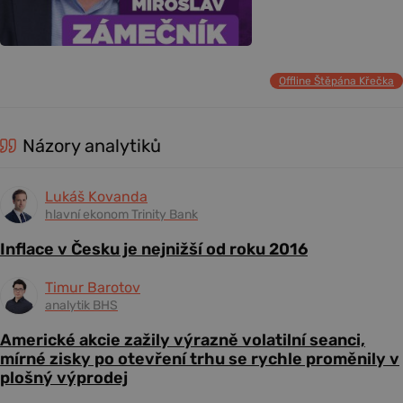
Offline Štěpána Křečka
Názory analytiků
Lukáš Kovanda
hlavní ekonom Trinity Bank
Inflace v Česku je nejnižší od roku 2016
Timur Barotov
analytik BHS
Americké akcie zažily výrazně volatilní seanci,
mírné zisky po otevření trhu se rychle proměnily v
plošný výprodej