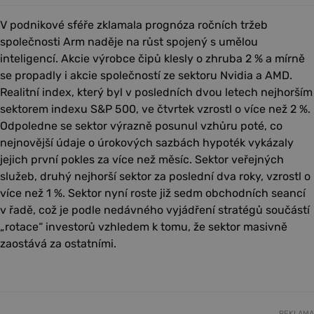
V podnikové sféře zklamala prognóza ročních tržeb
společnosti Arm naděje na růst spojený s umělou
inteligencí. Akcie výrobce čipů klesly o zhruba 2 % a mírně
se propadly i akcie společností ze sektoru Nvidia a AMD.
Realitní index, který byl v posledních dvou letech nejhorším
sektorem indexu S&P 500, ve čtvrtek vzrostl o více než 2 %.
Odpoledne se sektor výrazně posunul vzhůru poté, co
nejnovější údaje o úrokových sazbách hypoték vykázaly
jejich první pokles za více než měsíc. Sektor veřejných
služeb, druhý nejhorší sektor za poslední dva roky, vzrostl o
více než 1 %. Sektor nyní roste již sedm obchodních seancí
v řadě, což je podle nedávného vyjádření stratégů součástí
„rotace“ investorů vzhledem k tomu, že sektor masivně
zaostává za ostatními.
REKLAMA