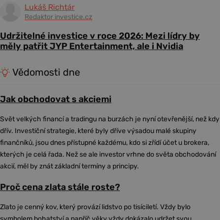
Lukáš Richtár
Redaktor investice.cz
Udržitelné investice v roce 2026: Mezi lídry by
měly patřit JYP Entertainment, ale i Nvidia
Vědomosti dne
Jak obchodovat s akciemi
Svět velkých financí a tradingu na burzách je nyní otevřenější, než kdy
dřív. Investiční strategie, které byly dříve výsadou malé skupiny
finančníků, jsou dnes přístupné každému, kdo si zřídí účet u brokera,
kterých je celá řada. Než se ale investor vrhne do světa obchodování
akcií, měl by znát základní termíny a principy.
Proč cena zlata stále roste?
Zlato je cenný kov, který provází lidstvo po tisíciletí. Vždy bylo
symbolem bohatství a napříč věky vždy dokázalo udržet svou