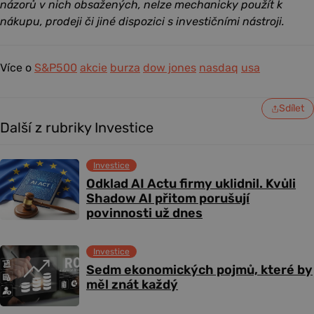
názorů v nich obsažených, nelze mechanicky použít k
nákupu, prodeji či jiné dispozici s investičními nástroji.
Více o
S&P500
akcie
burza
dow jones
nasdaq
usa
Sdílet
Další z rubriky Investice
Investice
Odklad AI Actu firmy uklidnil. Kvůli
Shadow AI přitom porušují
povinnosti už dnes
Investice
Sedm ekonomických pojmů, které by
měl znát každý