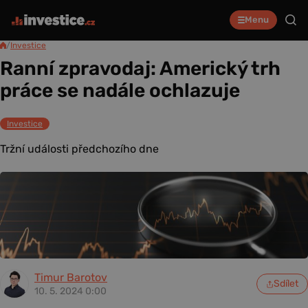
Menu
/
Investice
Ranní zpravodaj: Americký trh
práce se nadále ochlazuje
Investice
Tržní události předchozího dne
Timur Barotov
Sdílet
10. 5. 2024 0:00