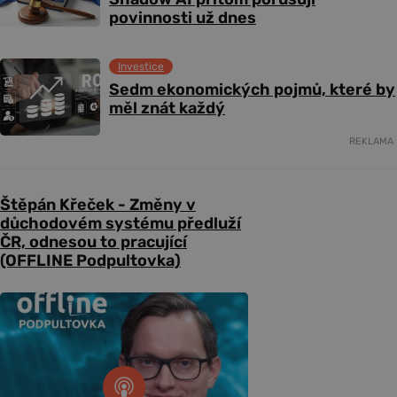
povinnosti už dnes
Investice
Sedm ekonomických pojmů, které by
měl znát každý
REKLAMA
Štěpán Křeček - Změny v
důchodovém systému předluží
ČR, odnesou to pracující
(OFFLINE Podpultovka)