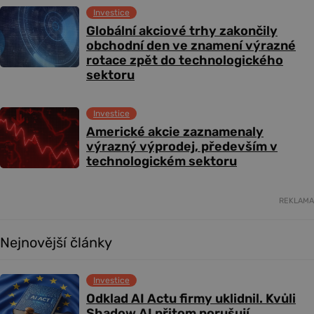
Investice
Globální akciové trhy zakončily
obchodní den ve znamení výrazné
rotace zpět do technologického
sektoru
Investice
Americké akcie zaznamenaly
výrazný výprodej, především v
technologickém sektoru
REKLAMA
Nejnovější články
Investice
Odklad AI Actu firmy uklidnil. Kvůli
Shadow AI přitom porušují