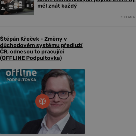
měl znát každý
REKLAMA
Štěpán Křeček - Změny v
důchodovém systému předluží
ČR, odnesou to pracující
(OFFLINE Podpultovka)