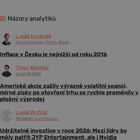
Názory analytiků
Lukáš Kovanda
hlavní ekonom Trinity Bank
Inflace v Česku je nejnižší od roku 2016
Timur Barotov
analytik BHS
Americké akcie zažily výrazně volatilní seanci,
mírné zisky po otevření trhu se rychle proměnily v
plošný výprodej
Lukáš Richtár
Redaktor investice.cz
Udržitelné investice v roce 2026: Mezi lídry by
měly patřit JYP Entertainment, ale i Nvidia