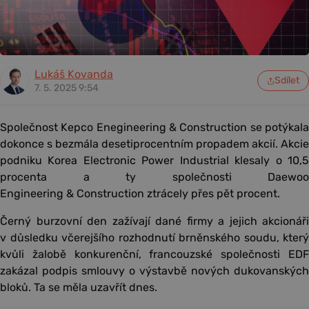
Lukáš Kovanda
Sdílet
7. 5. 2025 9:54
Společnost Kepco Enegineering & Construction se potýkala
dokonce s bezmála desetiprocentním propadem akcií. Akcie
podniku Korea Electronic Power Industrial klesaly o 10,5
procenta a ty společnosti Daewoo
Engineering & Construction ztrácely přes pět procent.
Černý burzovní den zažívají dané firmy a jejich akcionáři
v důsledku včerejšího rozhodnutí brněnského soudu, který
kvůli žalobě konkurenční, francouzské společnosti EDF
zakázal podpis smlouvy o výstavbě nových dukovanských
bloků. Ta se měla uzavřít dnes.