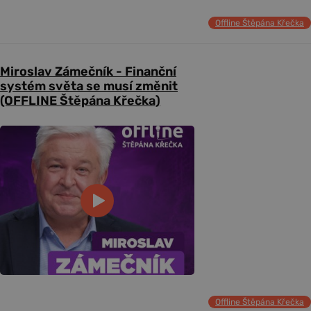
Offline Štěpána Křečka
Miroslav Zámečník - Finanční
systém světa se musí změnit
(OFFLINE Štěpána Křečka)
Offline Štěpána Křečka