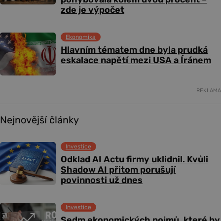
zde je výpočet
Ekonomika
Hlavním tématem dne byla prudká
eskalace napětí mezi USA a Íránem
REKLAMA
Nejnovější články
Investice
Odklad AI Actu firmy uklidnil. Kvůli
Shadow AI přitom porušují
povinnosti už dnes
Investice
Sedm ekonomických pojmů, které by