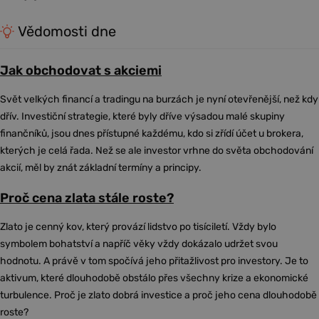
Vědomosti dne
Jak obchodovat s akciemi
Svět velkých financí a tradingu na burzách je nyní otevřenější, než kdy
dřív. Investiční strategie, které byly dříve výsadou malé skupiny
finančníků, jsou dnes přístupné každému, kdo si zřídí účet u brokera,
kterých je celá řada. Než se ale investor vrhne do světa obchodování
akcií, měl by znát základní termíny a principy.
Proč cena zlata stále roste?
Zlato je cenný kov, který provází lidstvo po tisíciletí. Vždy bylo
symbolem bohatství a napříč věky vždy dokázalo udržet svou
hodnotu. A právě v tom spočívá jeho přitažlivost pro investory. Je to
aktivum, které dlouhodobě obstálo přes všechny krize a ekonomické
turbulence. Proč je zlato dobrá investice a proč jeho cena dlouhodobě
roste?