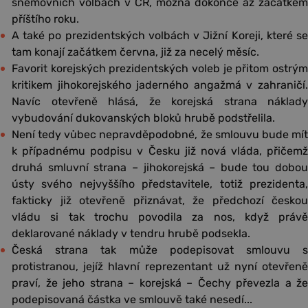
sněmovních volbách v ČR, možná dokonce až začátkem
příštího roku.
A také po prezidentských volbách v Jižní Koreji, které se
tam konají začátkem června, již za necelý měsíc.
Favorit korejských prezidentských voleb je přitom ostrým
kritikem jihokorejského jaderného angažmá v zahraničí.
Navíc otevřeně hlásá, že korejská strana náklady
vybudování dukovanských bloků hrubě podstřelila.
Není tedy vůbec nepravděpodobné, že smlouvu bude mít
k případnému podpisu v Česku již nová vláda, přičemž
druhá smluvní strana – jihokorejská – bude tou dobou
ústy svého nejvyššího představitele, totiž prezidenta,
fakticky již otevřeně přiznávat, že předchozí českou
vládu si tak trochu povodila za nos, když právě
deklarované náklady v tendru hrubě podsekla.
Česká strana tak může podepisovat smlouvu s
protistranou, jejíž hlavní reprezentant už nyní otevřeně
praví, že jeho strana – korejská – Čechy převezla a že
podepisovaná částka ve smlouvě také nesedí...