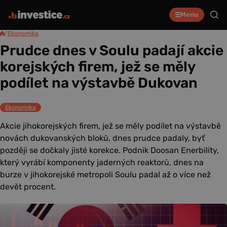
Menu
/
Ekonomika
Prudce dnes v Soulu padají akcie
korejských firem, jež se měly
podílet na výstavbě Dukovan
Ekonomika
Akcie jihokorejských firem, jež se měly podílet na výstavbě
novách dukovanských bloků, dnes prudce padaly, byť
později se dočkaly jisté korekce. Podnik Doosan Enerbility,
který vyrábí komponenty jaderných reaktorů, dnes na
burze v jihokorejské metropoli Soulu padal až o více než
devět procent.