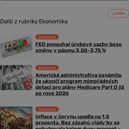
Sdílet
Další z rubriky Ekonomika
Ekonomika
FED ponechal úrokové sazby beze
změny v pásmu 3,50–3,75 %
Ekonomika
Americká administrativa oznámila,
že ukončí program mimořádných
dotací pro plány Medicare Part D již
po roce 2026
Ekonomika
Inflace v červnu spadla na 1,5
procenta. Bez zásahů vlády by se
pohybovala kolem dvou procent –