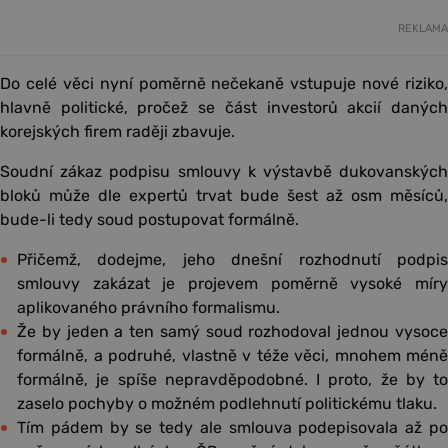
REKLAMA
Do celé věci nyní poměrně nečekaně vstupuje nové riziko,
hlavně politické, pročež se část investorů akcií daných
korejských firem raději zbavuje.
Soudní zákaz podpisu smlouvy k výstavbě dukovanských
bloků může dle expertů trvat bude šest až osm měsíců,
bude-li tedy soud postupovat formálně.
Přičemž, dodejme, jeho dnešní rozhodnutí podpis
smlouvy zakázat je projevem poměrně vysoké míry
aplikovaného právního formalismu.
Že by jeden a ten samý soud rozhodoval jednou vysoce
formálně, a podruhé, vlastně v téže věci, mnohem méně
formálně, je spíše nepravděpodobné. I proto, že by to
zaselo pochyby o možném podlehnutí politickému tlaku.
Tím pádem by se tedy ale smlouva podepisovala až po