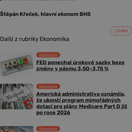
Štěpán Křeček, hlavní ekonom BHS
Sdílet
Další z rubriky Ekonomika
Ekonomika
FED ponechal úrokové sazby beze
změny v pásmu 3,50–3,75 %
Ekonomika
Americká administrativa oznámila,
že ukončí program mimořádných
dotací pro plány Medicare Part D již
po roce 2026
Ekonomika