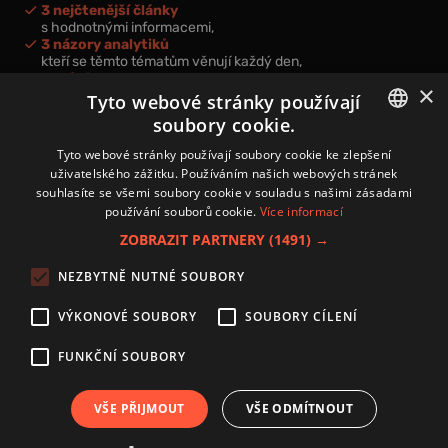
3 nejčtenější články
s hodnotnými informacemi,
3 názory analytiků
kteří se těmto tématům věnují každý den,
nová videa a podcasty
×
k prohloubení vašich znalostí.
Tyto webové stránky používají
soubory cookie.
CZECH
Tyto webové stránky používají soubory cookie ke zlepšení
uživatelského zážitku. Používáním našich webových stránek
CZ
souhlasíte se všemi soubory cookie v souladu s našimi zásadami
Přihlášením k newsletteru vyjadřujete svůj souhlas s
podmínkami
používání souborů cookie.
Více informací
zpracování osobních údajů
.
ZOBRAZIT PARTNERY
(1491) →
Kontakt
NEZBYTNĚ NUTNÉ SOUBORY
Zásady používání souborů cookies
Zpracování osobních údajů
VÝKONOVÉ SOUBORY
SOUBORY CÍLENÍ
Autoři
Nastavení cookies
FUNKČNÍ SOUBORY
VŠE PŘIJMOUT
VŠE ODMÍTNOUT
Copyright 2024 © Investice.cz. Všechna práva vyhrazena.