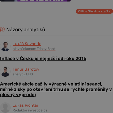
Offline Štěpána Křečka
Názory analytiků
Lukáš Kovanda
hlavní ekonom Trinity Bank
Inflace v Česku je nejnižší od roku 2016
Timur Barotov
analytik BHS
Americké akcie zažily výrazně volatilní seanci,
mírné zisky po otevření trhu se rychle proměnily v
plošný výprodej
Lukáš Richtár
Redaktor investice.cz