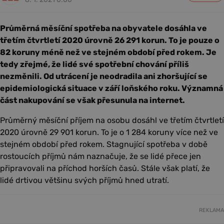
Průměrná měsíční spotřeba na obyvatele dosáhla ve
třetím čtvrtletí 2020 úrovně 26 291 korun. To je pouze o
82 koruny méně než ve stejném období před rokem. Je
tedy zřejmé, že lidé své spotřební chování příliš
nezměnili. Od utrácení je neodradila ani zhoršující se
epidemiologická situace v září loňského roku. Významná
část nakupování se však přesunula na internet.
Průměrný měsíční příjem na osobu dosáhl ve třetím čtvrtletí
2020 úrovně 29 901 korun. To je o 1 284 koruny více než ve
stejném období před rokem. Stagnující spotřeba v době
rostoucích příjmů nám naznačuje, že se lidé přece jen
připravovali na příchod horších časů. Stále však platí, že
lidé drtivou většinu svých příjmů hned utratí.
REKLAMA