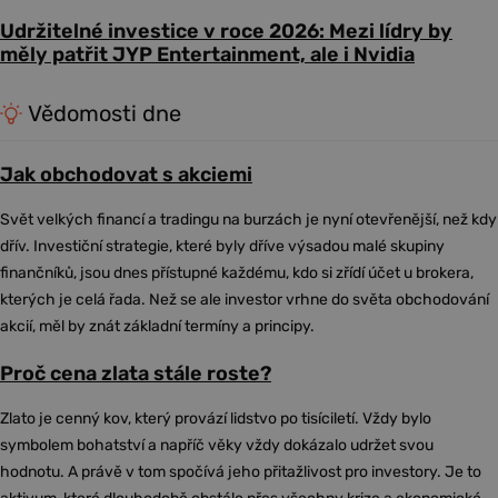
Udržitelné investice v roce 2026: Mezi lídry by
měly patřit JYP Entertainment, ale i Nvidia
Vědomosti dne
Jak obchodovat s akciemi
Svět velkých financí a tradingu na burzách je nyní otevřenější, než kdy
dřív. Investiční strategie, které byly dříve výsadou malé skupiny
finančníků, jsou dnes přístupné každému, kdo si zřídí účet u brokera,
kterých je celá řada. Než se ale investor vrhne do světa obchodování
akcií, měl by znát základní termíny a principy.
Proč cena zlata stále roste?
Zlato je cenný kov, který provází lidstvo po tisíciletí. Vždy bylo
symbolem bohatství a napříč věky vždy dokázalo udržet svou
hodnotu. A právě v tom spočívá jeho přitažlivost pro investory. Je to