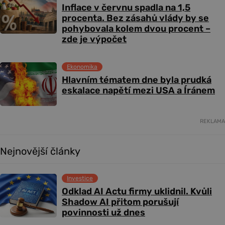
Inflace v červnu spadla na 1,5
procenta. Bez zásahů vlády by se
pohybovala kolem dvou procent –
zde je výpočet
Ekonomika
Hlavním tématem dne byla prudká
eskalace napětí mezi USA a Íránem
REKLAMA
Nejnovější články
Investice
Odklad AI Actu firmy uklidnil. Kvůli
Shadow AI přitom porušují
povinnosti už dnes