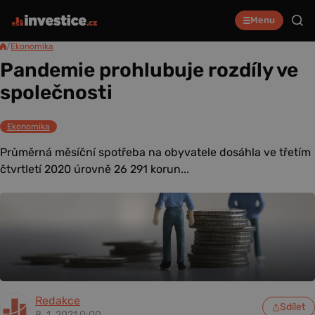
Menu
/
Ekonomika
Pandemie prohlubuje rozdíly ve
společnosti
Ekonomika
Průměrná měsíční spotřeba na obyvatele dosáhla ve třetím
čtvrtletí 2020 úrovně 26 291 korun...
Redakce
Sdílet
8. 1. 2021 0:00