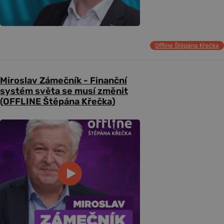
Offline Štěpána Křečka
Miroslav Zámečník - Finanční
systém světa se musí změnit
(OFFLINE Štěpána Křečka)