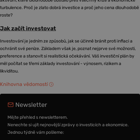
aktivum, které dlouhodobě obstálo přes všechny krize a ekonomické
turbulence. Proč je zlato dobrá investice a proč jeho cena dlouhodobě
roste?
Jak začít investovat
Investování je jedním ze způsobů, jak se účinně bránit proti inflaci a
ochránit své peníze. Základem však je, poznat nejprve své možnosti,
preference a stanovit si realistická očekávání. Váš investiční plán by
měl počítat se třemi základy investování - výnosem, rizikem a
likviditou.
Knihovna vědomostí
Newsletter
Mějte přehled s newsletterem.
Nenechte si ujít nejnovější zprávy o investicích a ekonomice.
Jednou týdně vám pošleme: