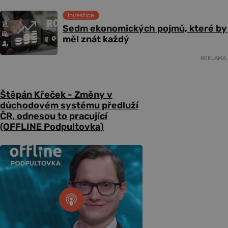
Investice
Sedm ekonomických pojmů, které by
měl znát každý
REKLAMA
Štěpán Křeček - Změny v
důchodovém systému předluží
ČR, odnesou to pracující
(OFFLINE Podpultovka)