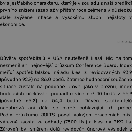
byla jestřábího charakteru, který je v souladu s naší predikcí
prvního snížení sazeb až v příštím roce zejména v důsledku
stále zvýšené inflace a vysokému stupni nejistoty v
ekonomice.
REKLAMA
Důvěra spotřebitelů v USA neutěšeně klesá. Nic na tom
nezměnil ani nejnovější průzkum Conference Board. Index
měřící spotřebitelskou náladu klesl z revidovaných 93,9
(původně 92,9) na 86,0 bodů. Zatímco hodnocení současné
situace zůstalo na podobné úrovni jako v březnu, index
budoucích očekávání propadl o více než 10 bodů z 66,9
(původně 65,2) na 54,4 bodů. Důvěře spotřebitelů
nenahrává ani dále se mírně ochlazující trh práce.
Podle průzkumu JOLTS počet volných pracovních míst
výrazně zaostal za odhady (7500 tis.) a klesl na 7192 tis.
Zároveň byl směrem dolů revidován únorový výsledek z