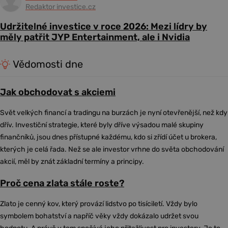
Redaktor investice.cz
Udržitelné investice v roce 2026: Mezi lídry by
měly patřit JYP Entertainment, ale i Nvidia
Vědomosti dne
Jak obchodovat s akciemi
Svět velkých financí a tradingu na burzách je nyní otevřenější, než kdy
dřív. Investiční strategie, které byly dříve výsadou malé skupiny
finančníků, jsou dnes přístupné každému, kdo si zřídí účet u brokera,
kterých je celá řada. Než se ale investor vrhne do světa obchodování
akcií, měl by znát základní termíny a principy.
Proč cena zlata stále roste?
Zlato je cenný kov, který provází lidstvo po tisíciletí. Vždy bylo
symbolem bohatství a napříč věky vždy dokázalo udržet svou