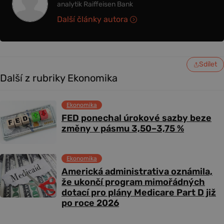
analytik Raiffeisen Bank
Další články autora
Sdílet
Další z rubriky Ekonomika
Ekonomika
FED ponechal úrokové sazby beze
změny v pásmu 3,50–3,75 %
Ekonomika
Americká administrativa oznámila,
že ukončí program mimořádných
dotací pro plány Medicare Part D již
po roce 2026