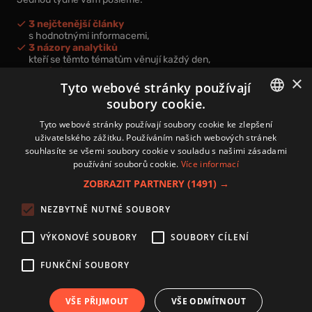
3 nejčtenější články
s hodnotnými informacemi,
3 názory analytiků
kteří se těmto tématům věnují každý den,
nová videa a podcasty
×
k prohloubení vašich znalostí.
Tyto webové stránky používají
soubory cookie.
CZECH
Tyto webové stránky používají soubory cookie ke zlepšení
uživatelského zážitku. Používáním našich webových stránek
CZ
souhlasíte se všemi soubory cookie v souladu s našimi zásadami
Přihlášením k newsletteru vyjadřujete svůj souhlas s
podmínkami
používání souborů cookie.
Více informací
zpracování osobních údajů
.
ZOBRAZIT PARTNERY
(1491) →
Kontakt
NEZBYTNĚ NUTNÉ SOUBORY
Zásady používání souborů cookies
Zpracování osobních údajů
VÝKONOVÉ SOUBORY
SOUBORY CÍLENÍ
Autoři
Nastavení cookies
FUNKČNÍ SOUBORY
VŠE PŘIJMOUT
VŠE ODMÍTNOUT