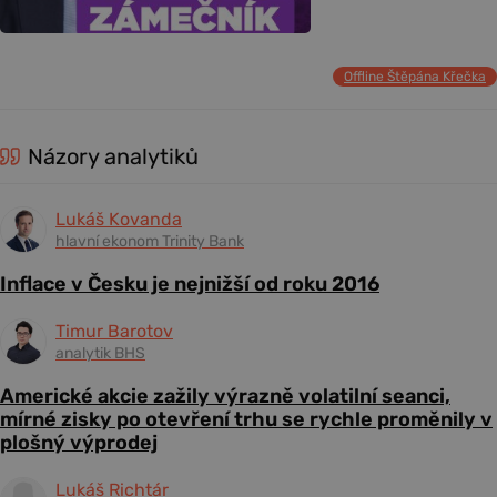
Offline Štěpána Křečka
Názory analytiků
Lukáš Kovanda
hlavní ekonom Trinity Bank
Inflace v Česku je nejnižší od roku 2016
Timur Barotov
analytik BHS
Americké akcie zažily výrazně volatilní seanci,
mírné zisky po otevření trhu se rychle proměnily v
plošný výprodej
Lukáš Richtár