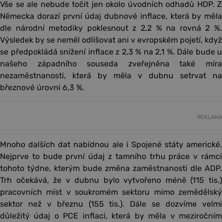
Vše se ale nebude točit jen okolo úvodních odhadů HDP. Z
Německa dorazí první údaj dubnové inflace, která by měla
dle národní metodiky poklesnout z 2,2 % na rovná 2 %.
Výsledek by se neměl odlišovat ani v evropském pojetí, když
se předpokládá snížení inflace z 2,3 % na 2,1 %. Dále bude u
našeho západního souseda zveřejněna také míra
nezaměstnanosti, která by měla v dubnu setrvat na
březnové úrovni 6,3 %.
REKLAMA
Mnoho dalších dat nabídnou ale i Spojené státy americké.
Nejprve to bude první údaj z tamního trhu práce v rámci
tohoto týdne, kterým bude změna zaměstnanosti dle ADP.
Trh očekává, že v dubnu bylo vytvořeno méně (115 tis.)
pracovních míst v soukromém sektoru mimo zemědělský
sektor než v březnu (155 tis.). Dále se dozvíme velmi
důležitý údaj o PCE inflaci, která by měla v meziročním