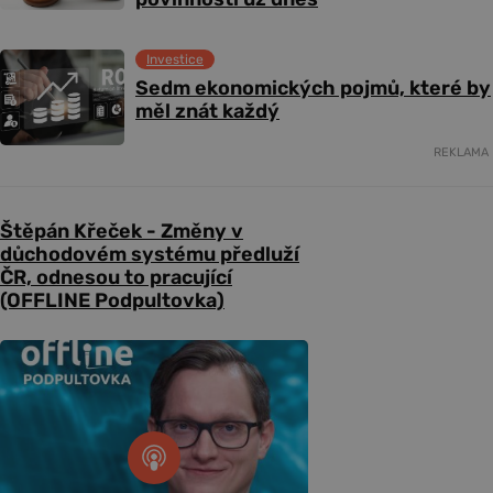
Investice
Sedm ekonomických pojmů, které by
měl znát každý
REKLAMA
Štěpán Křeček - Změny v
důchodovém systému předluží
ČR, odnesou to pracující
(OFFLINE Podpultovka)