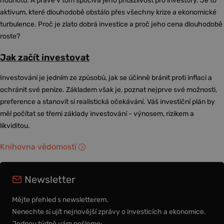
hodnotu. A právě v tom spočívá jeho přitažlivost pro investory. Je to
aktivum, které dlouhodobě obstálo přes všechny krize a ekonomické
turbulence. Proč je zlato dobrá investice a proč jeho cena dlouhodobě
roste?
Jak začít investovat
Investování je jedním ze způsobů, jak se účinně bránit proti inflaci a
ochránit své peníze. Základem však je, poznat nejprve své možnosti,
preference a stanovit si realistická očekávání. Váš investiční plán by
měl počítat se třemi základy investování - výnosem, rizikem a
likviditou.
Knihovna vědomostí
Newsletter
Mějte přehled s newsletterem.
Nenechte si ujít nejnovější zprávy o investicích a ekonomice.
Jednou týdně vám pošleme: