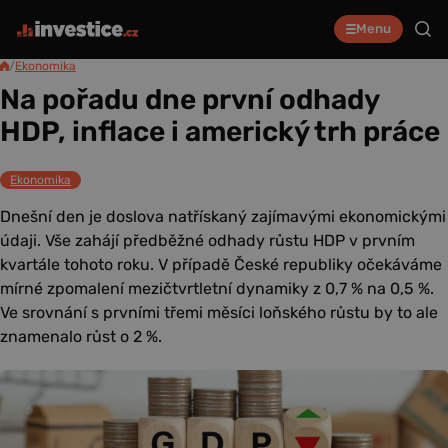
Menu
/
Ekonomika
Na pořadu dne první odhady
HDP, inflace i americký trh práce
Ekonomika
Dnešní den je doslova natřískaný zajímavými ekonomickými
údaji. Vše zahájí předběžné odhady růstu HDP v prvním
kvartále tohoto roku. V případě České republiky očekáváme
mírné zpomalení mezičtvrtletní dynamiky z 0,7 % na 0,5 %.
Ve srovnání s prvními třemi měsíci loňského růstu by to ale
znamenalo růst o 2 %.