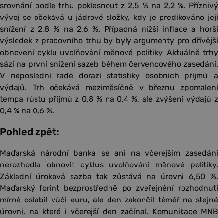
srovnání podle trhu poklesnout z 2,5 % na 2,2 %. Příznivý
vývoj se očekává u jádrové složky, kdy je predikováno její
snížení z 2,8 % na 2,6 %. Případná nižší inflace a horší
výsledek z pracovního trhu by byly argumenty pro dřívější
obnovení cyklu uvolňování měnové politiky. Aktuálně trhy
sází na první snížení sazeb během červencového zasedání.
V neposlední řadě dorazí statistiky osobních příjmů a
výdajů. Trh očekává meziměsíčně v březnu zpomalení
tempa růstu příjmů z 0,8 % na 0,4 %, ale zvýšení výdajů z
0,4 % na 0,6 %.
Pohled zpět:
Maďarská národní banka se ani na včerejším zasedání
nerozhodla obnovit cyklus uvolňování měnové politiky.
Základní úroková sazba tak zůstává na úrovni 6,50 %.
Maďarský forint bezprostředně po zveřejnění rozhodnutí
mírně oslabil vůči euru, ale den zakončil téměř na stejné
úrovni, na které i včerejší den začínal. Komunikace MNB