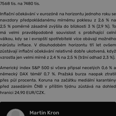
7568 tis. na 7480 tis.
Inflační očekávání v eurozóně na horizontu jednoho roku se
navzdory předpokládanému mírnému poklesu z 2,6 % na
2,5 % poměrně zásadně zvýšila do blízkosti 3 % (2,9 %). To
má velmi pravděpodobně souvislost s probíhající celní
válkou, kdy se i evropští spotřebitelé více obávají možného
nárůstu inflace. V dlouhodobém horizontu tří let ovšem
zůstávají inflační očekávání relativně dobře ukotvená, když
vzrostla jen velmi mírně z 2,4 % na 2,5 % (tržní odhad 2,3 %).
Americký index S&P 500 si včera připsal necelých 0,6 % a
německý DAX téměř 0,7 %. Pražská burza naopak ztratil
přes půl procenta. Koruna na začátku mediální karantény
před zasedáním ČNB v příštím týdnu zůstává na dohled
hranici 24,90 EUR/CZK.
Martin Kron