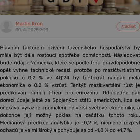
Martin Kron
Sdílet
30. 4. 2025 9:23
Hlavním faktorem oživení tuzemského hospodářství by
měla být dále rostoucí spotřeba domácností. Následovat
bude údaj z Německa, které se podle trhu pravděpodobně
opět vyhne technické recesi, protože po mezičtvrtletním
poklesu o 0,2 % ve 4Q’24 by tentokrát naopak měla
ekonomika o 0,2 % vzrůst. Tentýž mezikvartální růst je
predikován námi i trhem pro eurozónu. Odpoledne pak
dorazí údaje ještě ze Spojených států amerických, kde se
očekává výrazné zpomalení největší světové ekonomiky, a
dokonce její možný pokles na začátku tohoto roku.
Mediánová predikce analytiků je -0,2 %, nicméně rozptyl
odhadů je velmi široký a pohybuje se od -1,8 % do +1,7 %.