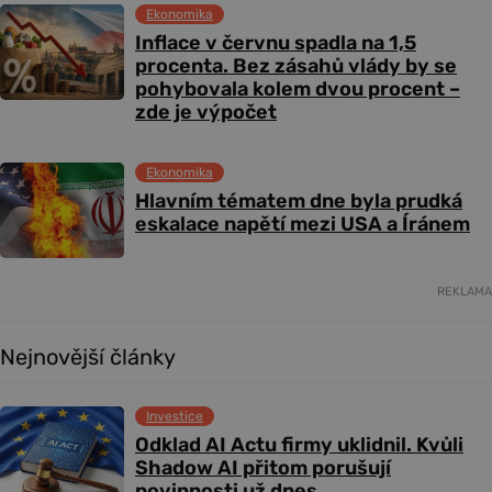
Ekonomika
Inflace v červnu spadla na 1,5
procenta. Bez zásahů vlády by se
pohybovala kolem dvou procent –
zde je výpočet
Ekonomika
Hlavním tématem dne byla prudká
eskalace napětí mezi USA a Íránem
REKLAMA
Nejnovější články
Investice
Odklad AI Actu firmy uklidnil. Kvůli
Shadow AI přitom porušují
povinnosti už dnes